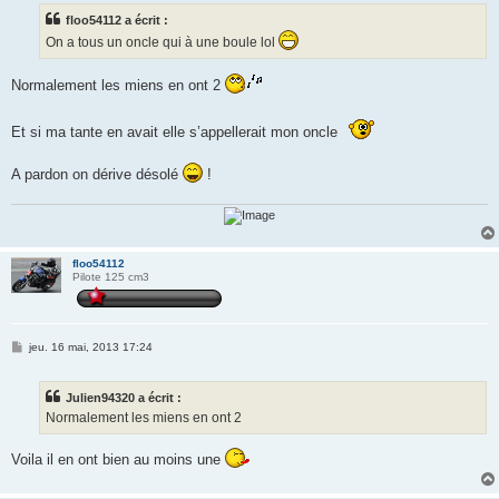
s
floo54112 a écrit :
a
g
On a tous un oncle qui à une boule lol
e
Normalement les miens en ont 2
Et si ma tante en avait elle s’appellerait mon oncle
A pardon on dérive désolé
!
floo54112
Pilote 125 cm3
M
jeu. 16 mai, 2013 17:24
e
s
s
Julien94320 a écrit :
a
g
Normalement les miens en ont 2
e
Voila il en ont bien au moins une