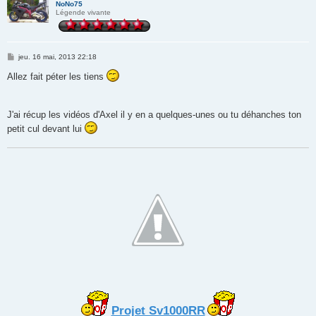
NoNo75
Légende vivante
M
jeu. 16 mai, 2013 22:18
e
s
Allez fait péter les tiens
s
a
g
e
J'ai récup les vidéos d'Axel il y en a quelques-unes ou tu déhanches ton
petit cul devant lui
Projet Sv1000RR