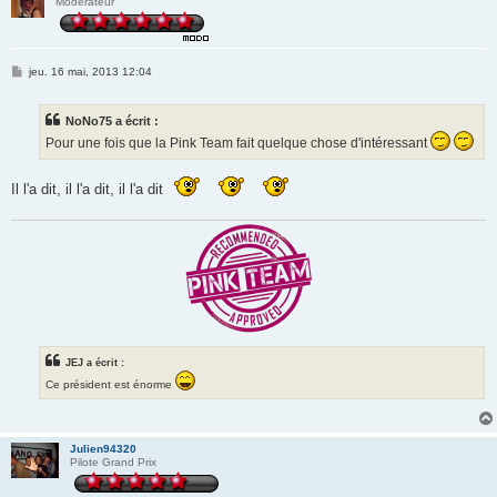
Modérateur
M
jeu. 16 mai, 2013 12:04
e
s
s
NoNo75 a écrit :
a
g
Pour une fois que la Pink Team fait quelque chose d'intéressant
e
Il l'a dit, il l'a dit, il l'a dit
JEJ a écrit :
Ce président est énorme
Julien94320
Pilote Grand Prix