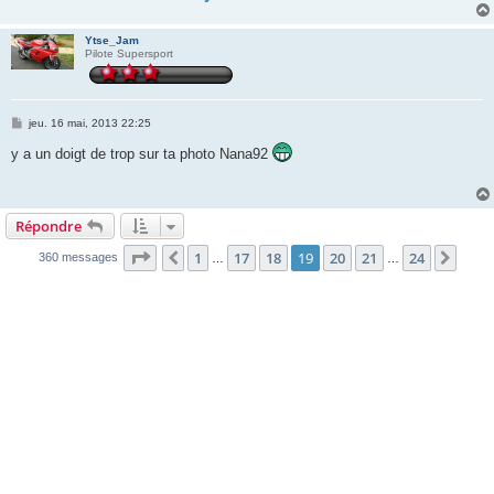
Ytse_Jam
Pilote Supersport
M
jeu. 16 mai, 2013 22:25
e
s
y a un doigt de trop sur ta photo Nana92
s
a
g
e
Répondre
Page
19
sur
24
1
17
18
19
20
21
24
Précédente
Suiv
360 messages
…
…