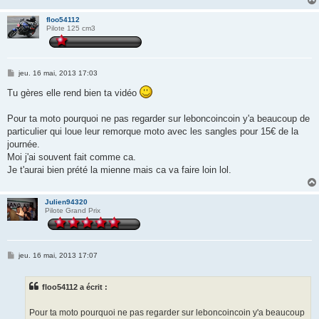
floo54112
Pilote 125 cm3
M
jeu. 16 mai, 2013 17:03
e
s
Tu gères elle rend bien ta vidéo
s
a
g
Pour ta moto pourquoi ne pas regarder sur leboncoincoin y'a beaucoup de
e
particulier qui loue leur remorque moto avec les sangles pour 15€ de la
journée.
Moi j'ai souvent fait comme ca.
Je t'aurai bien prété la mienne mais ca va faire loin lol.
Julien94320
Pilote Grand Prix
M
jeu. 16 mai, 2013 17:07
e
s
s
floo54112 a écrit :
a
g
e
Pour ta moto pourquoi ne pas regarder sur leboncoincoin y'a beaucoup