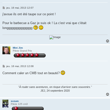
M
jeu. 16 mai, 2013 12:07
e
s
j'avoue ils ont été taupe sur ce point !
s
a
g
Pour le barbecue a Gaz je suis ok ! La c'est vrai que c'était
e
longgggggggggggggg
Mini Jim
Pilote Grand Prix
M
jeu. 16 mai, 2013 12:08
e
s
Comment caler un CMB tout en beauté?
s
a
g
e
"À rouler sans aventures, on risque d'arriver sans souvenirs."
JEJ, 24 septembre 2020
svzum
Pilote 125 cm3