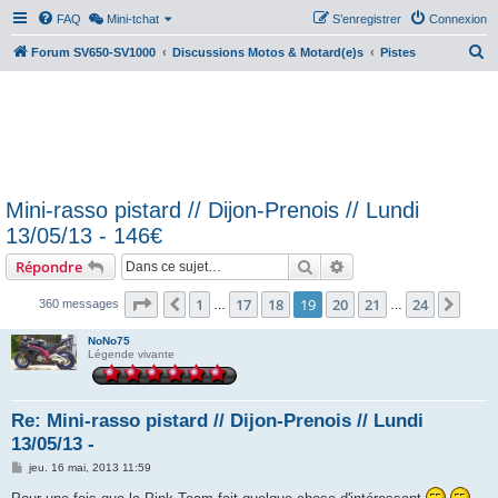
FAQ
Mini-tchat
S’enregistrer
Connexion
R
Forum SV650-SV1000
Discussions Motos & Motard(e)s
Pistes
e
c
h
e
r
Mini-rasso pistard // Dijon-Prenois // Lundi
c
13/05/13 - 146€
h
Rechercher
Recherche avancée
Répondre
e
r
Page
19
sur
24
1
17
18
19
20
21
24
Précédente
Suiv
360 messages
…
…
NoNo75
Légende vivante
Re: Mini-rasso pistard // Dijon-Prenois // Lundi
13/05/13 -
M
jeu. 16 mai, 2013 11:59
e
s