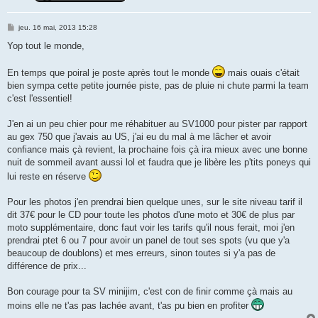
M
jeu. 16 mai, 2013 15:28
e
s
Yop tout le monde,
s
a
g
En temps que poiral je poste après tout le monde
mais ouais c'était
e
bien sympa cette petite journée piste, pas de pluie ni chute parmi la team
c'est l'essentiel!
J'en ai un peu chier pour me réhabituer au SV1000 pour pister par rapport
au gex 750 que j'avais au US, j'ai eu du mal à me lâcher et avoir
confiance mais çà revient, la prochaine fois çà ira mieux avec une bonne
nuit de sommeil avant aussi lol et faudra que je libère les p'tits poneys qui
lui reste en réserve
Pour les photos j'en prendrai bien quelque unes, sur le site niveau tarif il
dit 37€ pour le CD pour toute les photos d'une moto et 30€ de plus par
moto supplémentaire, donc faut voir les tarifs qu'il nous ferait, moi j'en
prendrai ptet 6 ou 7 pour avoir un panel de tout ses spots (vu que y'a
beaucoup de doublons) et mes erreurs, sinon toutes si y'a pas de
différence de prix...
Bon courage pour ta SV minijim, c'est con de finir comme çà mais au
moins elle ne t'as pas lachée avant, t'as pu bien en profiter