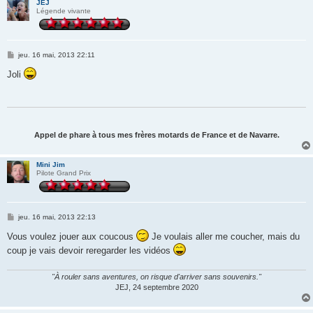
JEJ
Légende vivante
M
jeu. 16 mai, 2013 22:11
e
s
Joli
s
a
g
e
Appel de phare à tous mes frères motards de France et de Navarre.
Mini Jim
Pilote Grand Prix
M
jeu. 16 mai, 2013 22:13
e
s
Vous voulez jouer aux coucous
Je voulais aller me coucher, mais du
s
coup je vais devoir reregarder les vidéos
a
g
e
"À rouler sans aventures, on risque d'arriver sans souvenirs."
JEJ, 24 septembre 2020