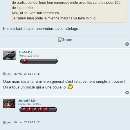
de particulier qui loue leur remorque moto avec les sangles pour 15€
de la journée.
Moi j'ai souvent fait comme ca.
Je t'aurai bien prété la mienne mais ca va faire loin lol.
Encore faut il avoir une voiture avec attelage ...
floo54112
Pilote 125 cm3
M
jeu. 16 mai, 2013 17:16
e
s
Ouai mais dans la famille en général c'est relativement simple à trouver !
s
On a tous un oncle qui à une boule lol
a
g
e
Julien94320
Pilote Grand Prix
M
jeu. 16 mai, 2013 17:17
e
s