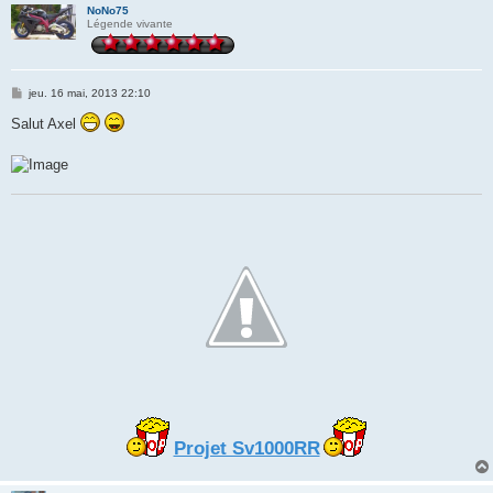
NoNo75
Légende vivante
M
jeu. 16 mai, 2013 22:10
e
s
Salut Axel
s
a
g
e
Projet Sv1000RR