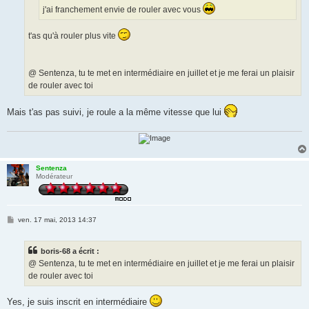
j'ai franchement envie de rouler avec vous
t'as qu'à rouler plus vite
@ Sentenza, tu te met en intermédiaire en juillet et je me ferai un plaisir
de rouler avec toi
Mais t'as pas suivi, je roule a la même vitesse que lui
Sentenza
Modérateur
M
ven. 17 mai, 2013 14:37
e
s
s
boris-68 a écrit :
a
g
@ Sentenza, tu te met en intermédiaire en juillet et je me ferai un plaisir
e
de rouler avec toi
Yes, je suis inscrit en intermédiaire