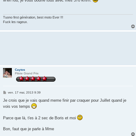
M'en fou, je vous bouffe tous avec mes 370 km/h.
s
a
g
e
Tuono first génération, best moto Ever !!!
Fuck les rageux.
Caytos
Pilote Grand Prix
M
ven. 17 mai, 2013 9:39
e
s
Je crois que je vais quand meme finir par craquer pour Juillet quand je
s
vois vos temps
a
g
e
Parce que là, t'es à 2 sec de Boris et moi
Bon, faut que je parle à Mme