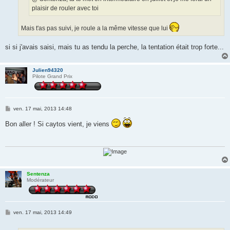
plaisir de rouler avec toi
Mais t'as pas suivi, je roule a la même vitesse que lui
si si j'avais saisi, mais tu as tendu la perche, la tentation était trop forte...
Julien94320
Pilote Grand Prix
M
ven. 17 mai, 2013 14:48
e
s
Bon aller ! Si caytos vient, je viens
s
a
g
e
Sentenza
Modérateur
M
ven. 17 mai, 2013 14:49
e
s