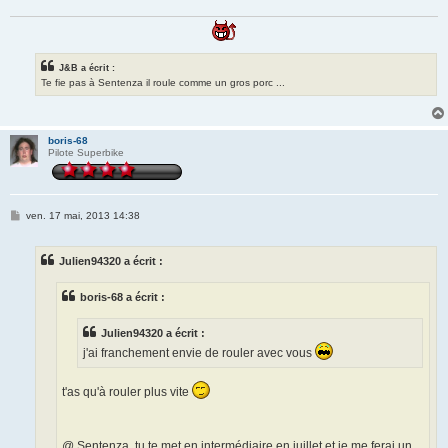
J&B a écrit :
Te fie pas à Sentenza il roule comme un gros porc ...
boris-68
Pilote Superbike
M
ven. 17 mai, 2013 14:38
e
s
s
Julien94320 a écrit :
a
g
e
boris-68 a écrit :
Julien94320 a écrit :
j'ai franchement envie de rouler avec vous
t'as qu'à rouler plus vite
@ Sentenza, tu te met en intermédiaire en juillet et je me ferai un