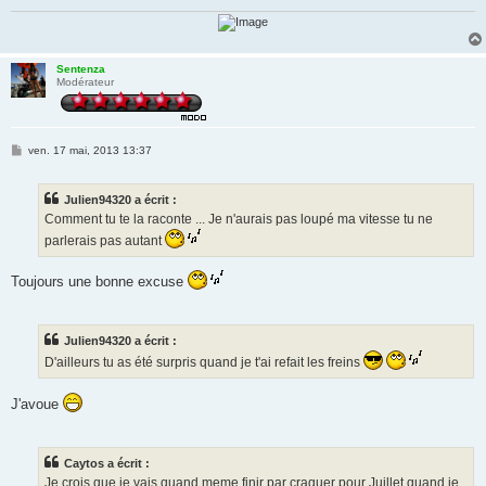
Sentenza
Modérateur
M
ven. 17 mai, 2013 13:37
e
s
s
Julien94320 a écrit :
a
g
Comment tu te la raconte ... Je n'aurais pas loupé ma vitesse tu ne
e
parlerais pas autant
Toujours une bonne excuse
Julien94320 a écrit :
D'ailleurs tu as été surpris quand je t'ai refait les freins
J'avoue
Caytos a écrit :
Je crois que je vais quand meme finir par craquer pour Juillet quand je