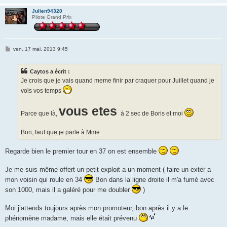
Julien94320
Pilote Grand Prix
M
ven. 17 mai, 2013 9:45
e
s
s
Caytos a écrit :
a
g
Je crois que je vais quand meme finir par craquer pour Juillet quand je
e
vois vos temps
vous etes
Parce que là,
à 2 sec de Boris et moi
Bon, faut que je parle à Mme
Regarde bien le premier tour en 37 on est ensemble
Je me suis même offert un petit exploit a un moment ( faire un exter a
mon voisin qui roule en 34
Bon dans la ligne droite il m'a fumé avec
son 1000, mais il a galéré pour me doubler
)
Moi j’attends toujours après mon promoteur, bon après il y a le
phénomène madame, mais elle était prévenu