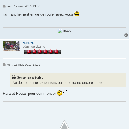
M
ven. 17 mai, 2013 13:56
e
s
j'ai franchement envie de rouler avec vous
s
a
g
e
NoNo75
Légende vivante
M
ven. 17 mai, 2013 13:56
e
s
s
Sentenza a écrit :
a
g
J'ai déjà identifié les portions où je me traîne encore la bite
e
Para et Pouas pour commencer