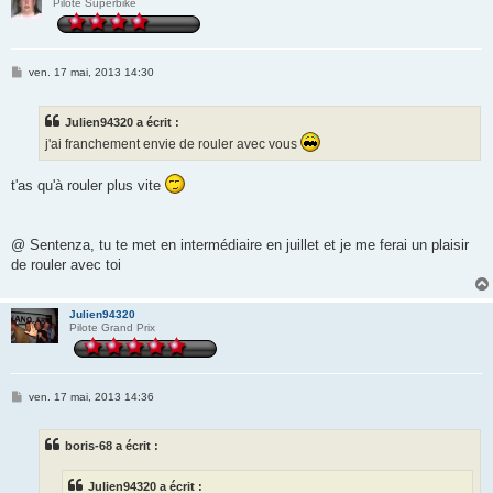
Pilote Superbike
M
ven. 17 mai, 2013 14:30
e
s
s
Julien94320 a écrit :
a
g
j'ai franchement envie de rouler avec vous
e
t'as qu'à rouler plus vite
@ Sentenza, tu te met en intermédiaire en juillet et je me ferai un plaisir
de rouler avec toi
Julien94320
Pilote Grand Prix
M
ven. 17 mai, 2013 14:36
e
s
s
boris-68 a écrit :
a
g
e
Julien94320 a écrit :