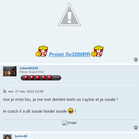
Projet Sv1000RR
Julien94320
Pilote Grand Prix
M
ven. 17 mai, 2013 14:06
e
s
moi je m'en fou, je me met derrière boris ou caytos et je soude !
s
a
g
le coach il a dit soude bordel soude
!
e
boris-68