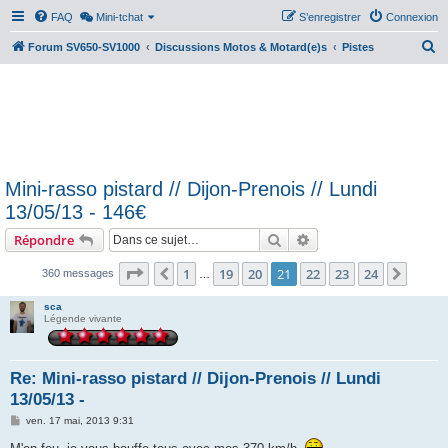
FAQ
Mini-tchat
S’enregistrer
Connexion
R
Forum SV650-SV1000
Discussions Motos & Motard(e)s
Pistes
e
c
h
e
r
Mini-rasso pistard // Dijon-Prenois // Lundi
c
13/05/13 - 146€
h
Rechercher
Recherche avancée
Répondre
e
r
Page
21
sur
24
1
19
20
21
22
23
24
Précédente
Suiva
360 messages
…
sca
Légende vivante
Re: Mini-rasso pistard // Dijon-Prenois // Lundi
13/05/13 -
M
ven. 17 mai, 2013 9:31
e
s