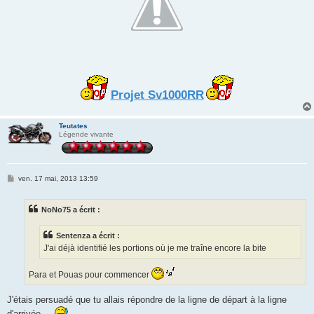
Projet Sv1000RR
Teutates
Légende vivante
M
ven. 17 mai, 2013 13:59
e
s
s
NoNo75 a écrit :
a
g
e
Sentenza a écrit :
J'ai déjà identifié les portions où je me traîne encore la bite
Para et Pouas pour commencer
J'étais persuadé que tu allais répondre de la ligne de départ à la ligne
d'arrivée ...