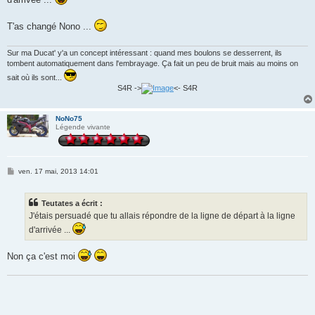
T'as changé Nono ...
Sur ma Ducat' y'a un concept intéressant : quand mes boulons se desserrent, ils
tombent automatiquement dans l'embrayage. Ça fait un peu de bruit mais au moins on
sait où ils sont...
S4R ->
<- S4R
NoNo75
Légende vivante
M
ven. 17 mai, 2013 14:01
e
s
s
Teutates a écrit :
a
g
J'étais persuadé que tu allais répondre de la ligne de départ à la ligne
e
d'arrivée ...
Non ça c'est moi