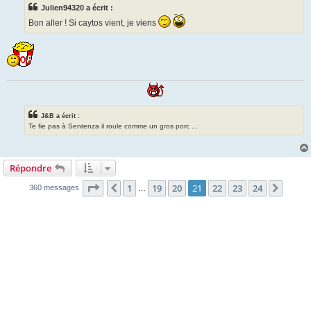
s
Julien94320 a écrit :
a
g
Bon aller ! Si caytos vient, je viens
e
J&B a écrit :
Te fie pas à Sentenza il roule comme un gros porc ...
Répondre
Page
21
sur
24
1
19
20
21
22
23
24
Précédente
Suiva
360 messages
…