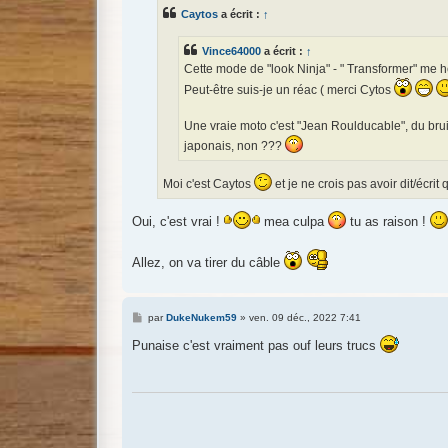
s
Caytos
a écrit :
↑
a
g
e
Vince64000
a écrit :
↑
Cette mode de "look Ninja" - " Transformer" me hé
Peut-être suis-je un réac ( merci Cytos
Une vraie moto c'est "Jean Roulducable", du bruit
japonais, non ???
Moi c'est Caytos
et je ne crois pas avoir dit/écrit
Oui, c'est vrai !
mea culpa
tu as raison !
Allez, on va tirer du câble
M
par
DukeNukem59
»
ven. 09 déc., 2022 7:41
e
s
Punaise c'est vraiment pas ouf leurs trucs
s
a
g
e