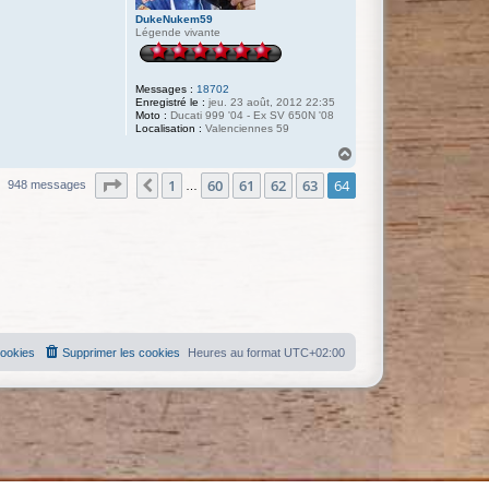
DukeNukem59
Légende vivante
Messages :
18702
Enregistré le :
jeu. 23 août, 2012 22:35
Moto :
Ducati 999 '04 - Ex SV 650N '08
Localisation :
Valenciennes 59
H
a
Page
64
sur
64
1
60
61
62
63
64
u
Précédente
948 messages
…
t
cookies
Supprimer les cookies
Heures au format
UTC+02:00