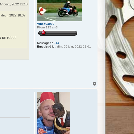
07 déc., 2022 11:13
 déc., 2022 18:37
Vince64000
Pilote 125 cm3
à un robot
Messages :
344
Enregistré le :
dim. 05 juin, 2022 21:01
H
a
u
t