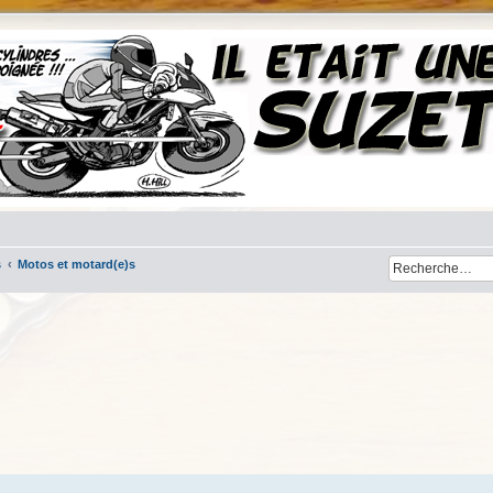
s
Motos et motard(e)s
her
cherche avancée