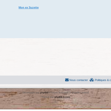
Mon ex Suzette
Nous contacter
Politiques & 
Développé par
phpBB
® Forum Software © phpBB Limited
Traduit par
phpBB-fr.com
|