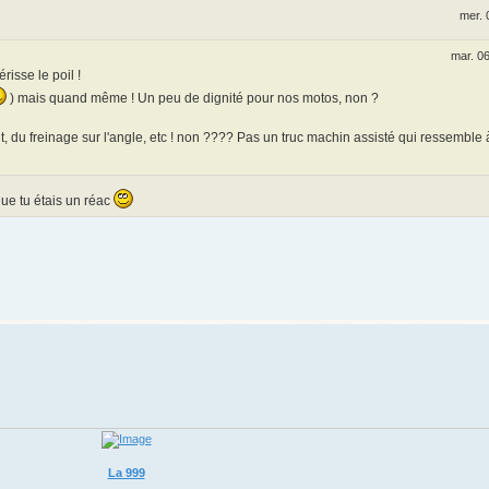
mer. 
mar. 06
risse le poil !
) mais quand même ! Un peu de dignité pour nos motos, non ?
, du freinage sur l'angle, etc ! non ???? Pas un truc machin assisté qui ressemble 
 que tu étais un réac
La 999