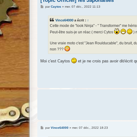
[Topic Officiel] les Japonaises
M
par
Caytos
»
mer. 07 déc., 2022 11:13
e
s
s
Vince64000
a écrit :
↑
a
g
Cette mode de "look Ninja" - " Transformer" me hériss
e
Peut-être suis-je un réac ( merci Cytos
) 
Une vraie moto c'est "Jean Roulducable", du bruit, du
non ???
Moi c'est Caytos
et je ne crois pas avoir dit/écrit 
M
par
Vince64000
»
mer. 07 déc., 2022 18:23
e
s