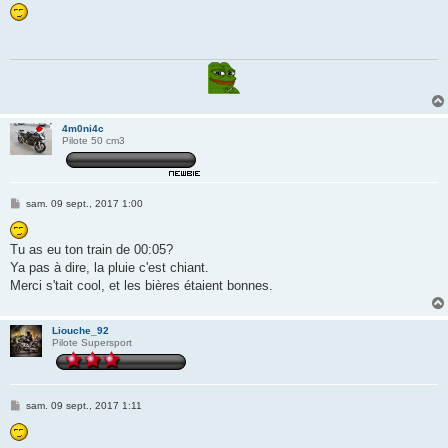
s
s
a
g
e
4m0ni4c
Pilote 50 cm3
M
sam. 09 sept., 2017 1:00
e
s
s
Tu as eu ton train de 00:05?
a
g
Ya pas à dire, la pluie c'est chiant.
e
Merci s'tait cool, et les bières étaient bonnes.
Liouche_92
Pilote Supersport
M
sam. 09 sept., 2017 1:11
e
s
s