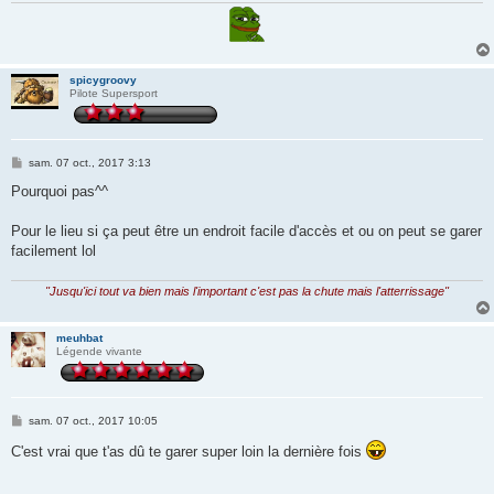
spicygroovy
Pilote Supersport
M
sam. 07 oct., 2017 3:13
e
s
Pourquoi pas^^
s
a
g
Pour le lieu si ça peut être un endroit facile d'accès et ou on peut se garer
e
facilement lol
"Jusqu'ici tout va bien mais l'important c'est pas la chute mais l'atterrissage"
meuhbat
Légende vivante
M
sam. 07 oct., 2017 10:05
e
s
C'est vrai que t'as dû te garer super loin la dernière fois
s
a
g