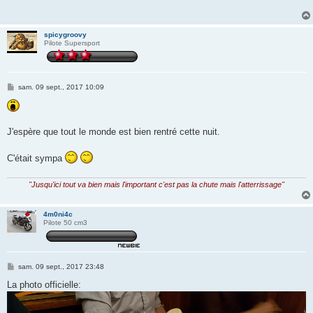
a
g
e
spicygroovy
Pilote Supersport
M
sam. 09 sept., 2017 10:09
e
s
s
a
g
J'espère que tout le monde est bien rentré cette nuit.
e
C'était sympa
"Jusqu'ici tout va bien mais l'important c'est pas la chute mais l'atterrissage"
4m0ni4c
Pilote 50 cm3
M
sam. 09 sept., 2017 23:48
e
s
La photo officielle:
s
a
g