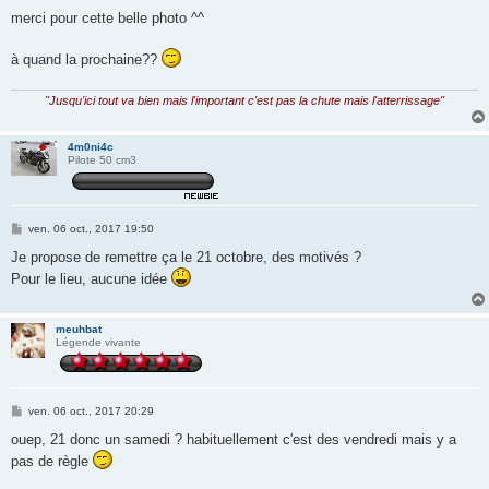
g
merci pour cette belle photo ^^
e
à quand la prochaine??
"Jusqu'ici tout va bien mais l'important c'est pas la chute mais l'atterrissage"
4m0ni4c
Pilote 50 cm3
M
ven. 06 oct., 2017 19:50
e
s
Je propose de remettre ça le 21 octobre, des motivés ?
s
Pour le lieu, aucune idée
a
g
e
meuhbat
Légende vivante
M
ven. 06 oct., 2017 20:29
e
s
ouep, 21 donc un samedi ? habituellement c'est des vendredi mais y a
s
pas de règle
a
g
e