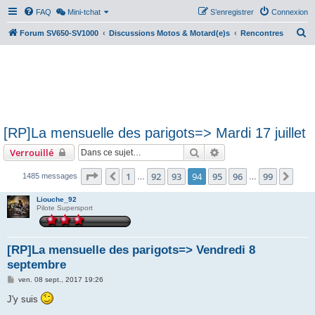
FAQ
Mini-tchat
S’enregistrer
Connexion
R
Forum SV650-SV1000
Discussions Motos & Motard(e)s
Rencontres
e
c
h
e
r
[RP]La mensuelle des parigots=> Mardi 17 juillet
c
Rechercher
Recherche avancée
Verrouillé
h
e
Page
94
sur
99
1
92
93
94
95
96
99
Précédente
Suiv
1485 messages
…
…
r
Liouche_92
Pilote Supersport
[RP]La mensuelle des parigots=> Vendredi 8
septembre
M
ven. 08 sept., 2017 19:26
e
s
J'y suis
s
a