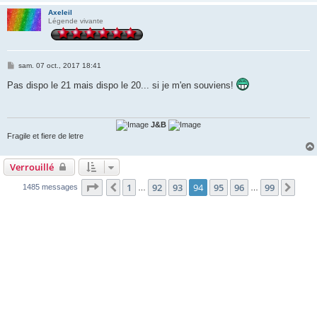
Axeleil
Légende vivante
M
sam. 07 oct., 2017 18:41
e
s
Pas dispo le 21 mais dispo le 20... si je m'en souviens!
s
a
g
e
J&B
Fragile et fiere de letre
Verrouillé
Page
94
sur
99
1
92
93
94
95
96
99
Précédente
Suiv
1485 messages
…
…