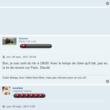
g
e
Scaven
Pilote 125 cm3
M
ven. 08 sept., 2017 20:04
e
s
Bon, je suis sorti du rdv à 19h30. Avec le temps de chien qu'il fait, pas eu
s
la foi de revenir sur Paris. Désolé
a
g
e
Geek Manga Jeux Vidéo Auto Moto, mais pas mécano pour un sou xD
meuhbat
Légende vivante
M
sam. 09 sept., 2017 0:55
e