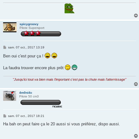
e
spicygroovy
Pilote Supersport
M
sam. 07 oct., 2017 13:19
e
s
Ben oui c'est pour ça !
s
a
g
La faudra trouver encore plus prêt
e
"Jusqu'ici tout va bien mais l'important c'est pas la chute mais l'atterrissage"
4m0ni4c
Pilote 50 cm3
M
sam. 07 oct., 2017 18:21
e
s
Ha bah on peut faire ça le 20 aussi si vous préférez, dispo aussi.
s
a
g
e