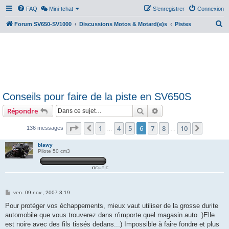
FAQ
Mini-tchat
S’enregistrer
Connexion
R
Forum SV650-SV1000
Discussions Motos & Motard(e)s
Pistes
e
c
h
e
r
Conseils pour faire de la piste en SV650S
c
Rechercher
Recherche avancée
Répondre
h
e
Page
6
sur
10
1
4
5
6
7
8
10
Précédente
Suivant
136 messages
…
…
r
blawy
Pilote 50 cm3
M
ven. 09 nov., 2007 3:19
e
s
Pour protéger vos échappements, mieux vaut utiliser de la grosse durite
s
automobile que vous trouverez dans n'importe quel magasin auto. )Elle
a
g
est noire avec des fils tissés dedans...) Impossible à faire fondre et plus
e