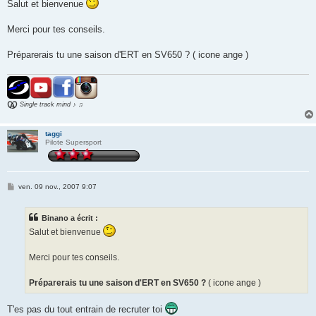
s
Salut et bienvenue
s
a
g
Merci pour tes conseils.
e
Préparerais tu une saison d'ERT en SV650 ? ( icone ange )
Single track mind ♪ ♫
taggi
Pilote Supersport
M
ven. 09 nov., 2007 9:07
e
s
s
Binano a écrit :
a
g
Salut et bienvenue
e
Merci pour tes conseils.
Préparerais tu une saison d'ERT en SV650 ?
( icone ange )
T'es pas du tout entrain de recruter toi