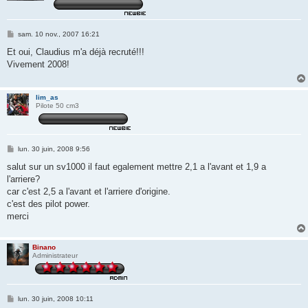
M
sam. 10 nov., 2007 16:21
e
s
Et oui, Claudius m'a déjà recruté!!!
s
Vivement 2008!
a
g
e
lim_as
Pilote 50 cm3
M
lun. 30 juin, 2008 9:56
e
s
salut sur un sv1000 il faut egalement mettre 2,1 a l'avant et 1,9 a
s
l'arriere?
a
g
car c'est 2,5 a l'avant et l'arriere d'origine.
e
c'est des pilot power.
merci
Binano
Administrateur
M
lun. 30 juin, 2008 10:11
e