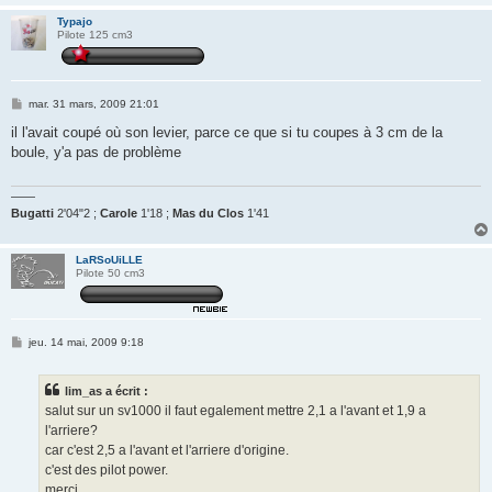
Typajo
Pilote 125 cm3
M
mar. 31 mars, 2009 21:01
e
s
il l'avait coupé où son levier, parce ce que si tu coupes à 3 cm de la
s
boule, y'a pas de problème
a
g
e
——
Bugatti
2'04"2 ;
Carole
1'18 ;
Mas du Clos
1'41
LaRSoUiLLE
Pilote 50 cm3
M
jeu. 14 mai, 2009 9:18
e
s
s
lim_as a écrit :
a
g
salut sur un sv1000 il faut egalement mettre 2,1 a l'avant et 1,9 a
e
l'arriere?
car c'est 2,5 a l'avant et l'arriere d'origine.
c'est des pilot power.
merci