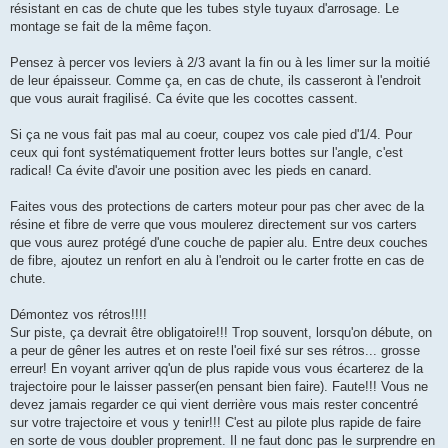
résistant en cas de chute que les tubes style tuyaux d'arrosage. Le
montage se fait de la même façon.
Pensez à percer vos leviers à 2/3 avant la fin ou à les limer sur la moitié
de leur épaisseur. Comme ça, en cas de chute, ils casseront à l'endroit
que vous aurait fragilisé. Ca évite que les cocottes cassent.
Si ça ne vous fait pas mal au coeur, coupez vos cale pied d'1/4. Pour
ceux qui font systématiquement frotter leurs bottes sur l'angle, c'est
radical! Ca évite d'avoir une position avec les pieds en canard.
Faites vous des protections de carters moteur pour pas cher avec de la
résine et fibre de verre que vous moulerez directement sur vos carters
que vous aurez protégé d'une couche de papier alu. Entre deux couches
de fibre, ajoutez un renfort en alu à l'endroit ou le carter frotte en cas de
chute.
Démontez vos rétros!!!!
Sur piste, ça devrait être obligatoire!!! Trop souvent, lorsqu'on débute, on
a peur de gêner les autres et on reste l'oeil fixé sur ses rétros... grosse
erreur! En voyant arriver qq'un de plus rapide vous vous écarterez de la
trajectoire pour le laisser passer(en pensant bien faire). Faute!!! Vous ne
devez jamais regarder ce qui vient derrière vous mais rester concentré
sur votre trajectoire et vous y tenir!!! C'est au pilote plus rapide de faire
en sorte de vous doubler proprement. Il ne faut donc pas le surprendre en