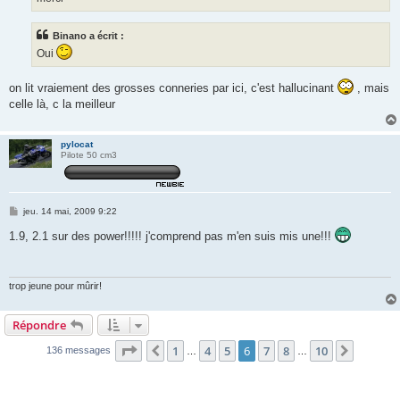
Binano a écrit :
Oui
on lit vraiement des grosses conneries par ici, c'est hallucinant
, mais
celle là, c la meilleur
pylocat
Pilote 50 cm3
M
jeu. 14 mai, 2009 9:22
e
s
1.9, 2.1 sur des power!!!!! j'comprend pas m'en suis mis une!!!
s
a
g
e
trop jeune pour mûrir!
Répondre
Page
6
sur
10
1
4
5
6
7
8
10
Précédente
Suivant
136 messages
…
…