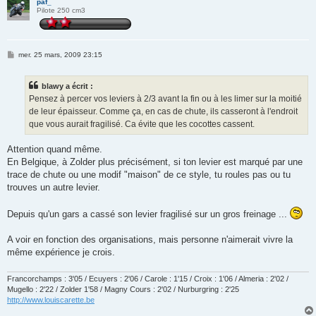
paf_
Pilote 250 cm3
M
mer. 25 mars, 2009 23:15
e
s
s
blawy a écrit :
a
g
Pensez à percer vos leviers à 2/3 avant la fin ou à les limer sur la moitié
e
de leur épaisseur. Comme ça, en cas de chute, ils casseront à l'endroit
que vous aurait fragilisé. Ca évite que les cocottes cassent.
Attention quand même.
En Belgique, à Zolder plus précisément, si ton levier est marqué par une
trace de chute ou une modif "maison" de ce style, tu roules pas ou tu
trouves un autre levier.
Depuis qu'un gars a cassé son levier fragilisé sur un gros freinage ...
A voir en fonction des organisations, mais personne n'aimerait vivre la
même expérience je crois.
Francorchamps : 3'05 / Ecuyers : 2'06 / Carole : 1'15 / Croix : 1'06 / Almeria : 2'02 /
Mugello : 2'22 / Zolder 1'58 / Magny Cours : 2'02 / Nurburgring : 2'25
http://www.louiscarette.be