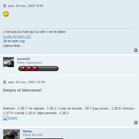
M
sam. 10 nov., 2007 9:33
e
s
s
a
g
e
c est pas la moto qui va vite c est le pilote
le site du team 112
18 en twin cup
saison finie...
laconi33
Pilote Supersport
M
sam. 10 nov., 2007 13:54
e
s
bonjour et bienvenue!
s
a
g
e
ledenon : 1.36.7 / le vigeant : 1.58.1 / croix en ternois : 59.7 /pau arnos : 1.30.5 / bresse :
1.37.4 / carole 1.10.6 / dijon-prenois : 1.35.1
blawy
Pilote 50 cm3