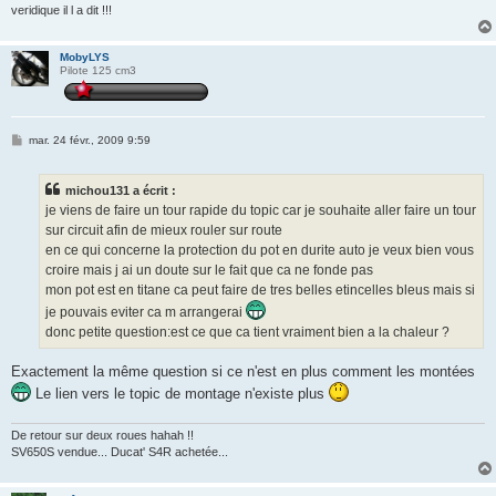
veridique il l a dit !!!
MobyLYS
Pilote 125 cm3
M
mar. 24 févr., 2009 9:59
e
s
s
michou131 a écrit :
a
g
je viens de faire un tour rapide du topic car je souhaite aller faire un tour
e
sur circuit afin de mieux rouler sur route
en ce qui concerne la protection du pot en durite auto je veux bien vous
croire mais j ai un doute sur le fait que ca ne fonde pas
mon pot est en titane ca peut faire de tres belles etincelles bleus mais si
je pouvais eviter ca m arrangerai
donc petite question:est ce que ca tient vraiment bien a la chaleur ?
Exactement la même question si ce n'est en plus comment les montées
Le lien vers le topic de montage n'existe plus
De retour sur deux roues hahah !!
SV650S vendue... Ducat' S4R achetée...