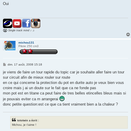
s
Oui
s
a
g
e
Single track mind ♪ ♫
michou131
Pilote 250 cm3
M
dim. 17 août, 2008 15:18
e
s
je viens de faire un tour rapide du topic car je souhaite aller faire un tour
s
sur circuit afin de mieux rouler sur route
a
g
en ce qui concerne la protection du pot en durite auto je veux bien vous
e
croire mais j ai un doute sur le fait que ca ne fonde pas
mon pot est en titane ca peut faire de tres belles etincelles bleus mais si
je pouvais eviter ca m arrangerai
donc petite question:est ce que ca tient vraiment bien a la chaleur ?
tototwin a écrit :
Michou, je t'aime !