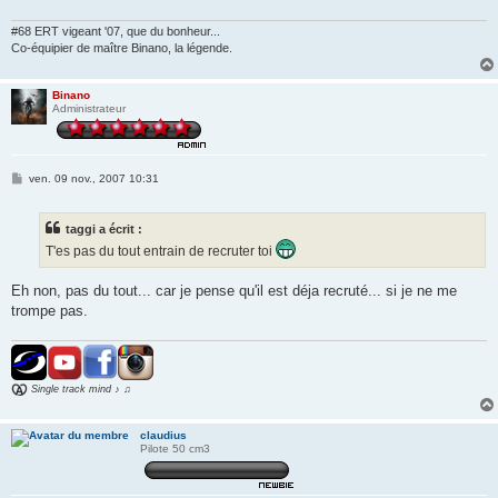
#68 ERT vigeant '07, que du bonheur...
Co-équipier de maître Binano, la légende.
Binano
Administrateur
M
ven. 09 nov., 2007 10:31
e
s
s
taggi a écrit :
a
g
T'es pas du tout entrain de recruter toi
e
Eh non, pas du tout... car je pense qu'il est déja recruté... si je ne me
trompe pas.
Single track mind ♪ ♫
claudius
Pilote 50 cm3