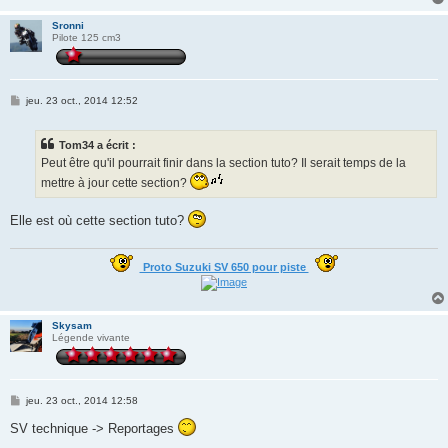
Sronni
Pilote 125 cm3
M
jeu. 23 oct., 2014 12:52
e
s
s
Tom34 a écrit :
a
g
Peut être qu'il pourrait finir dans la section tuto? Il serait temps de la
e
mettre à jour cette section?
Elle est où cette section tuto?
Proto Suzuki SV 650 pour piste
Skysam
Légende vivante
M
jeu. 23 oct., 2014 12:58
e
s
SV technique -> Reportages
s
a