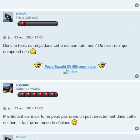
g
e
Sronni
Pilote 125 cm3
M
jeu. 23 oct., 2014 13:01
e
s
Donc le topic est déjà dans cette section tuto, non? Ou c'est moi qui
s
comprend rien
a
g
e
Proto Suzuki SV 650 pour piste
Skysam
Légende vivante
M
jeu. 23 oct., 2014 13:02
e
s
Maintenant oui mais tu ne peux pas créer un post directement dans cette
s
section, il faut qu'un modo le déplace
a
g
e
Sronni