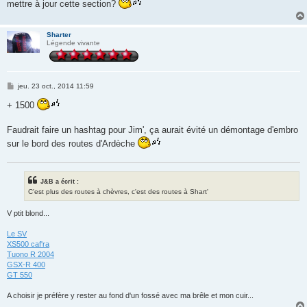
mettre à jour cette section?
Sharter
Légende vivante
M
jeu. 23 oct., 2014 11:59
e
s
+ 1500
s
a
g
Faudrait faire un hashtag pour Jim', ça aurait évité un démontage d'embro
e
sur le bord des routes d'Ardèche
J&B a écrit :
C'est plus des routes à chèvres, c'est des routes à Shart'
V ptit blond...
Le SV
XS500 caf'ra
Tuono R 2004
GSX-R 400
GT 550
A choisir je préfère y rester au fond d'un fossé avec ma brêle et mon cuir...