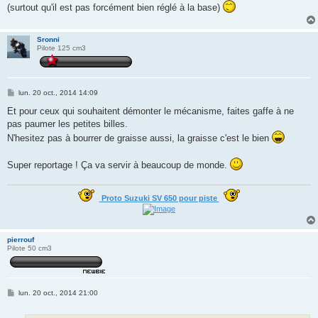
(surtout qu'il est pas forcément bien réglé à la base)
Sronni
Pilote 125 cm3
M
lun. 20 oct., 2014 14:09
e
s
Et pour ceux qui souhaitent démonter le mécanisme, faites gaffe à ne
s
pas paumer les petites billes.
a
g
N'hesitez pas à bourrer de graisse aussi, la graisse c'est le bien
e
Super reportage ! Ça va servir à beaucoup de monde.
Proto Suzuki SV 650 pour piste
pierrouf
Pilote 50 cm3
M
lun. 20 oct., 2014 21:00
e
s
s