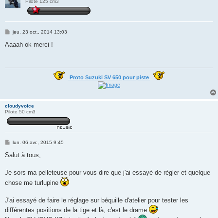
Pilote 125 cm3
M
jeu. 23 oct., 2014 13:03
e
s
Aaaah ok merci !
s
a
g
e
Proto Suzuki SV 650 pour piste
cloudyvoice
Pilote 50 cm3
M
lun. 06 avr., 2015 9:45
e
s
Salut à tous,
s
a
g
Je sors ma pelleteuse pour vous dire que j'ai essayé de régler et quelque
e
chose me turlupine
J'ai essayé de faire le réglage sur béquille d'atelier pour tester les
différentes positions de la tige et là, c'est le drame