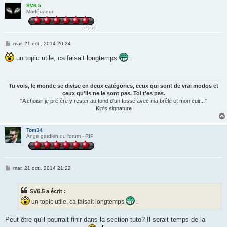
SV6.5
Modérateur
M
mar. 21 oct., 2014 20:24
e
s
un topic utile, ca faisait longtemps
.
s
a
g
e
Tu vois, le monde se divise en deux catégories, ceux qui sont de vrai modos et
ceux qu'ils ne le sont pas. Toi t'es pas.
"A choisir je préfère y rester au fond d'un fossé avec ma brêle et mon cuir..."
Kip's signature
Tom34
Ange gardien du forum - RIP
M
mar. 21 oct., 2014 21:22
e
s
s
SV6.5 a écrit :
a
g
un topic utile, ca faisait longtemps
.
e
Peut être qu'il pourrait finir dans la section tuto? Il serait temps de la