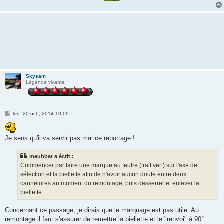
Skysam
Légende vivante
M
lun. 20 oct., 2014 10:09
e
s
s
Je sens qu'il va servir pas mal ce reportage !
a
g
e
meuhbat a écrit :
Commencer par faire une marque au feutre (trait vert) sur l'axe de
sélection et la biellette afin de n'avoir aucun doute entre deux
cannelures au moment du remontage, puis desserrer et enlever la
biellette.
Concernant ce passage, je dirais que le marquage est pas utile. Au
remontage il faut s'assurer de remettre la biellette et le "renvoi" à 90°