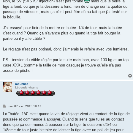
Non, le SV (SVS K7 injection) n'est pas tombé
mais que je serre la
tige à fond, ou que je la desserre à fond, rien de change sur la qualité du
passage de vitesses, mais ça c'est peut-être dû au fait que j'ai testé sur
la béquille.
J'ai essayé pour finir de la mettre en butée -1/4 de tour, mais la butée
c'est quand ? Quand ça n'avance plus ou quand la tige fait bouger la
partie où il y a le câble ?
Le réglage n'est pas optimal, donc j'aimerais le refaire avec vos lumières.
PS : tension du câble réglée par la suite mais bon, avec 100 kg et un top
case XXXL (comme la taille de mon casque) je trouve qu'elle n'a pas
assez de pêche !
meuhbat
Légende vivante
M
mar. 07 avr., 2015 19:47
e
s
La "butée -1/4" c'est quand la vis de réglage vient au contact de la tige de
s
poussée et commence à appuyer. Quand tu sens que tu es au contact
a
g
donc que ça commence à pousser sur la tige, tu desserre d'1/4 ou
e
1/8eme de tour juste histoire de laisser la tige avec un poil de jeu pour