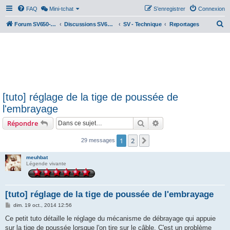
FAQ
Mini-tchat
S’enregistrer
Connexion
R
Forum SV650-SV1000
Discussions SV650 & SV1000 N/S
SV - Technique
Reportages
e
c
h
e
r
[tuto] réglage de la tige de poussée de
c
l'embrayage
h
Rechercher
Recherche avancée
Répondre
e
r
1
2
Suivante
29 messages
meuhbat
Légende vivante
[tuto] réglage de la tige de poussée de l'embrayage
M
dim. 19 oct., 2014 12:56
e
s
Ce petit tuto détaille le réglage du mécanisme de débrayage qui appuie
s
sur la tige de poussée lorsque l'on tire sur le câble. C'est un problème
a