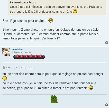
meuhbat a écrit :
a
g
Cette étape est nécessaire afin de pouvoir enlever le cache PSB sans
e
se prendre la tête à tirer dessus comme un âne
Bon, là je passes pour un âne!!!
Sinon, sur la 2ieme photo, tu entours un réglage de tension de câble!
Quand j'ai démonté, les 2 écrous étaient comme sur la photo.Mais au
remontage je les ai bloqué...j'ai bien fait?
meuhbat
Légende vivante
M
lun. 20 oct., 2014 21:07
e
s
oui ce sont des contre écrous pour que le réglage ne puisse pas bouger
s
a
g
pour le cache psb, je l'ai fait une fois de l'enlever sans toucher à la
e
sélection, j'y ai passé 10 minutes à forcer, c'est pas rentable