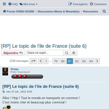
FAQ
Mini-tchat
S’enregistrer
Connexion
R
Forum SV650-SV1000
Discussions Motos & Motard(e)s
Rencontres
e
c
h
e
r
[RP] Le topic de l'ile de France (suite 6)
c
Rechercher
Recherche avancée
Répondre
h
e
Page
81
sur
84
1
79
80
81
82
83
84
Précédente
Suiva
1248 messages
…
r
Skippy
Pilote Supersport
[RP] Le topic de l'ile de France (suite 6)
M
mer. 07 juil., 2021 8:00
e
s
Allez ! Hop ! Tout le monde en transports en commun !
s
C'est moins cher et beaucoup plus convivial !
a
g
e