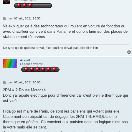
M
mer. 07 juil., 2021 19:55
e
s
Va expliquer ça à des technocrates qui roulent en voiture de fonction ou
s
avec chauffeur qui vivent dans Paname et qui ont bien sûr des places de
a
g
stationnement réservées...
e
Un type qui dit qu'il est arrivé, c'est qu'il ne devait pas aller bien loin...
Axeleil
Légende vivante
M
mer. 07 juil., 2021 20:05
e
s
2RM = 2 Roues Motorisé
s
Donc j’ai ajouté électrique pour différencier car c’est bien le thermique qui
a
g
est visé.
e
Hidalgo est maire de Paris, ce sont les parisiens qui votent pour elle.
Clairement son objectif est de dégager les 2RM THERMIQUE et le
thermique en général. Ca convient aux parisien donc sa logique n’est pas
la votre mais elle se tient.