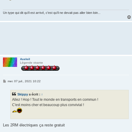
Un type qui dit qu'il est arrivé, c'est qu'il ne devait pas aller bien loin...
Axeleil
Légende vivante
M
mer. 07 juil., 2021 10:22
e
s
s
Skippy
a écrit :
↑
a
g
Allez ! Hop ! Tout le monde en transports en commun !
e
C'est moins cher et beaucoup plus convivial !
Les 2RM électriques ça reste gratuit