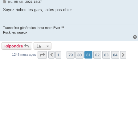
M
jeu. 08 juil., 2021 18:37
e
s
Soyez riches les gars, faites pas chier.
s
a
g
e
Tuono first génération, best moto Ever !!!
Fuck les rageux.
Répondre
Page
81
sur
84
1
79
80
81
82
83
84
Précédente
Suiva
1248 messages
…