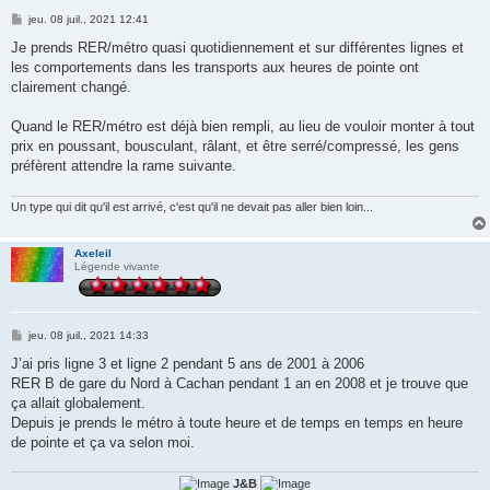
M
jeu. 08 juil., 2021 12:41
e
s
Je prends RER/métro quasi quotidiennement et sur différentes lignes et
s
les comportements dans les transports aux heures de pointe ont
a
g
clairement changé.
e
Quand le RER/métro est déjà bien rempli, au lieu de vouloir monter à tout
prix en poussant, bousculant, râlant, et être serré/compressé, les gens
préfèrent attendre la rame suivante.
Un type qui dit qu'il est arrivé, c'est qu'il ne devait pas aller bien loin...
Axeleil
Légende vivante
M
jeu. 08 juil., 2021 14:33
e
s
J’ai pris ligne 3 et ligne 2 pendant 5 ans de 2001 à 2006
s
RER B de gare du Nord à Cachan pendant 1 an en 2008 et je trouve que
a
g
ça allait globalement.
e
Depuis je prends le métro à toute heure et de temps en temps en heure
de pointe et ça va selon moi.
J&B