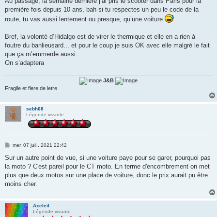
Au passage, la semaine dernière j’ai pris le scooter dans Paris pour la
première fois depuis 10 ans, bah si tu respectes un peu le code de la
route, tu vas aussi lentement ou presque, qu’une voiture
Bref, la volonté d’Hidalgo est de virer le thermique et elle en a rien à
foutre du banlieusard... et pour le coup je suis OK avec elle malgré le fait
que ça m’emmerde aussi.
On s’adaptera
J&B
Fragile et fiere de letre
sebh68
Légende vivante
M
mer. 07 juil., 2021 22:42
e
s
Sur un autre point de vue, si une voiture paye pour se garer, pourquoi pas
s
la moto ? C'est pareil pour le CT moto. En terme d'encombrement on met
a
g
plus que deux motos sur une place de voiture, donc le prix aurait pu être
e
moins cher.
Axeleil
Légende vivante