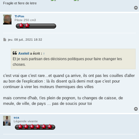
Fragile et fiere de letre
TI-Pim
Pilote 250 cm3
M
jeu. 08 juil., 2021 18:32
e
s
s
Axeleil
a écrit :
↑
a
g
Et je suis partisan des décisions politiques pour faire changer les
e
choses.
c'est vrai que c'est rare...et quand ça arrive, ils ont pas les couilles d'aller
au bon de l'explication : là ils disent qu'à demi mot que c'est pour
continuer à virer les moteurs thermiques des villes
mais comme d'hab, t'es plein de pognon, tu changes de caisse, de
meule, de ville, de pays ... pas de soucis pour toi
sca
Légende vivante