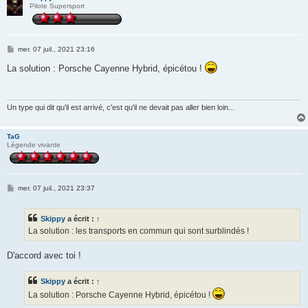
Pilote Supersport
M
mer. 07 juil., 2021 23:16
e
s
La solution : Porsche Cayenne Hybrid, épicétou !
s
a
g
e
Un type qui dit qu'il est arrivé, c'est qu'il ne devait pas aller bien loin...
TaG
Légende vivante
M
mer. 07 juil., 2021 23:37
e
s
s
Skippy
a écrit :
↑
a
g
La solution : les transports en commun qui sont surblindés !
e
D'accord avec toi !
Skippy
a écrit :
↑
La solution : Porsche Cayenne Hybrid, épicétou !