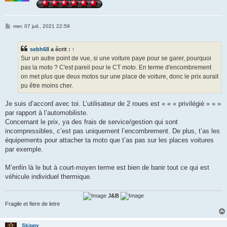
M
mer. 07 juil., 2021 22:59
e
s
s
sebh68
a écrit :
↑
a
g
Sur un autre point de vue, si une voiture paye pour se garer, pourquoi
e
pas la moto ? C'est pareil pour le CT moto. En terme d'encombrement
on met plus que deux motos sur une place de voiture, donc le prix aurait
pu être moins cher.
Je suis d’accord avec toi. L’utilisateur de 2 roues est « « « privilégié » » »
par rapport à l’automobiliste.
Concernant le prix, ya des frais de service/gestion qui sont
incompressibles, c’est pas uniquement l’encombrement. De plus, t’as les
équipements pour attacher ta moto que t’as pas sur les places voitures
par exemple.
M’enfin là le but à court-moyen terme est bien de banir tout ce qui est
véhicule individuel thermique.
J&B
Fragile et fiere de letre
Skippy