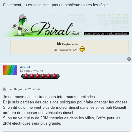
Clairement, tu es riche c'est pas un problème toutes les règles.
Caytos a écrit :
Je t'aiiiiiiiiiime TAG
Axeleil
Légende vivante
M
mer. 07 juil., 2021 23:47
e
s
Je ne trouve pas les transports intra-muros surblindés.
s
Et je suis partisan des décisions politiques pour faire changer les choses.
a
g
Si on dit qu’on ne veut plus de moteur diesel dans les villes bah Renault
e
arrêtera de proposer des véhicules diesel.
Si on ne veut plus de 2RM thermiques dans les villes, l’offre pour les
2RM électriques sera plus grande.