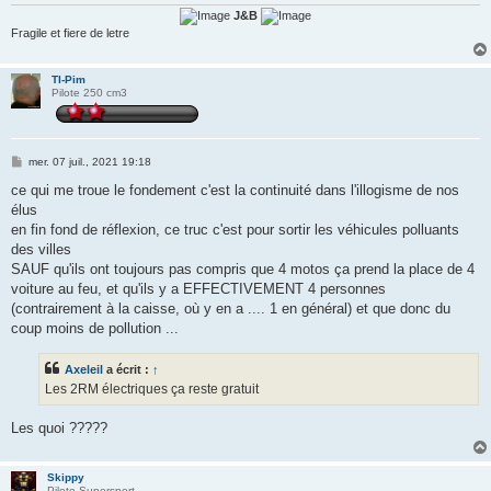
J&B
Fragile et fiere de letre
TI-Pim
Pilote 250 cm3
M
mer. 07 juil., 2021 19:18
e
s
ce qui me troue le fondement c'est la continuité dans l'illogisme de nos
s
élus
a
g
en fin fond de réflexion, ce truc c'est pour sortir les véhicules polluants
e
des villes
SAUF qu'ils ont toujours pas compris que 4 motos ça prend la place de 4
voiture au feu, et qu'ils y a EFFECTIVEMENT 4 personnes
(contrairement à la caisse, où y en a .... 1 en général) et que donc du
coup moins de pollution ...
Axeleil
a écrit :
↑
Les 2RM électriques ça reste gratuit
Les quoi ?????
Skippy
Pilote Supersport