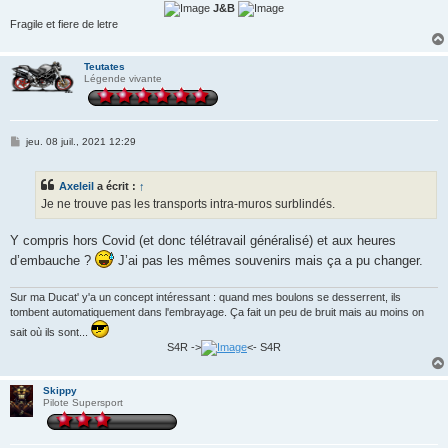
J&B
Fragile et fiere de letre
Teutates
Légende vivante
M
jeu. 08 juil., 2021 12:29
e
s
s
Axeleil
a écrit :
↑
a
g
Je ne trouve pas les transports intra-muros surblindés.
e
Y compris hors Covid (et donc télétravail généralisé) et aux heures
d’embauche ?
J’ai pas les mêmes souvenirs mais ça a pu changer.
Sur ma Ducat' y'a un concept intéressant : quand mes boulons se desserrent, ils
tombent automatiquement dans l'embrayage. Ça fait un peu de bruit mais au moins on
sait où ils sont...
S4R ->
<- S4R
Skippy
Pilote Supersport