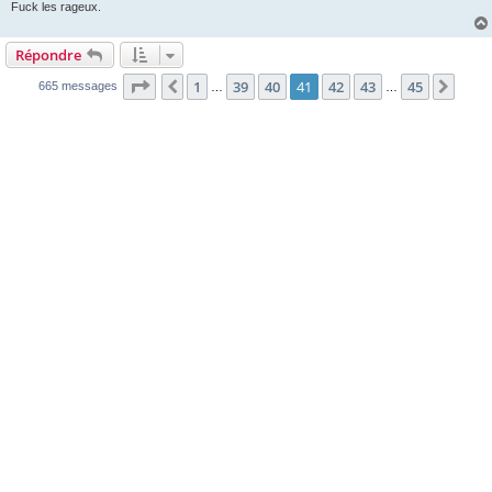
Fuck les rageux.
Répondre
Page
41
sur
45
1
39
40
41
42
43
45
Précédente
Suiv
665 messages
…
…