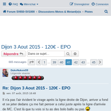
FAQ
Mini-tchat
S’enregistrer
Connexion
R
Forum SV650-SV1000
Discussions Motos & Motard(e)s
Pistes
e
c
h
e
r
Dijon 3 Aout 2015 - 120€ - EPO
c
Rechercher
Recherche avancée
Répondre
h
e
Page
41
sur
45
1
39
40
41
42
43
45
Précédente
Suiv
665 messages
…
…
r
DukeNukem59
Légende vivante
Re: Dijon 3 Aout 2015 - 120€ - EPO
M
ven. 07 août, 2015 16:48
e
s
Il n'a pas l'air évident le virage après la ligne droite de Dijon, arriver a fond
s
et se jeter dedans ça me fait penser a celui juste après la ligne d'arrivée
a
g
de MC. C'est là que tu vois si tu as des bolo balls ou pas
e