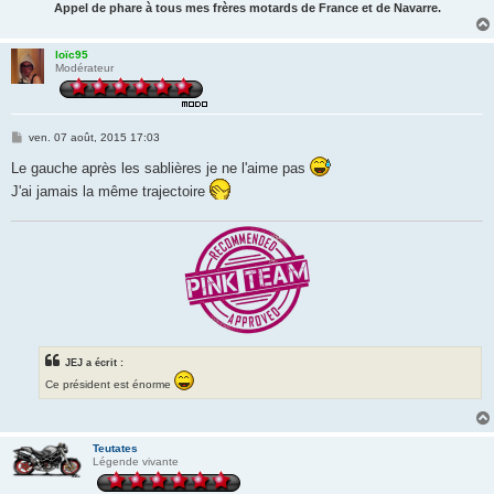
Appel de phare à tous mes frères motards de France et de Navarre.
loïc95
Modérateur
M
ven. 07 août, 2015 17:03
e
s
Le gauche après les sablières je ne l'aime pas
s
J'ai jamais la même trajectoire
a
g
e
JEJ a écrit :
Ce président est énorme
Teutates
Légende vivante