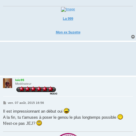
La 999
Mon ex Suzette
loïc95
Modérateur
M
ven. 07 août, 2015 16:56
e
s
Il est impressionnant an début oui
s
A la fin, tu t'amuses à poser le genou le plus longtemps possible
a
g
N'est-ce pas JEJ?
e