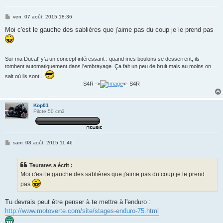
M
ven. 07 août, 2015 18:36
e
s
Moi c'est le gauche des sablières que j'aime pas du coup je le prend pas
s
a
g
e
Sur ma Ducat' y'a un concept intéressant : quand mes boulons se desserrent, ils
tombent automatiquement dans l'embrayage. Ça fait un peu de bruit mais au moins on
sait où ils sont...
S4R ->
<- S4R
Kop01
Pilote 50 cm3
M
sam. 08 août, 2015 11:46
e
s
s
Teutates a écrit :
a
g
Moi c'est le gauche des sablières que j'aime pas du coup je le prend
e
pas
Tu devrais peut être penser à te mettre à l'enduro :
http://www.motoverte.com/site/stages-enduro-75.html