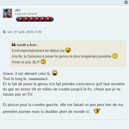
JEJ
Légende vivante
M
ven. 07 août, 2015 17:02
e
s
s
loïc95 a écrit :
a
g
Il est impressionnant an début oui
e
A la fin, tu t'amuses à poser le genou le plus longtemps possible
N'est-ce pas JEJ?
Grave, il est dément celui là.
Tout le long là, raaaaaaack.
Et le fait de poser le genou m'a fait prendre conscience qu'il faut remettre
du gaz en assez tôt en milieu de courbe jusqu'à la fin, chose que je ne
faisais pas en SV.
Et pluzun pour la cuvette gauche, elle me faisait un peu peur lors de ma
première journée mais tu doubles plein de monde ici.