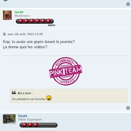
loïc95
Modérateur
M
sam. 08 août, 2015 12:05
e
s
Kop, tu avais une gopro durant la journée?
s
ça donne quoi les vidéos?
a
g
e
JEJ a écrit :
Ce président est énorme
D'jo03
Pilote Supersport