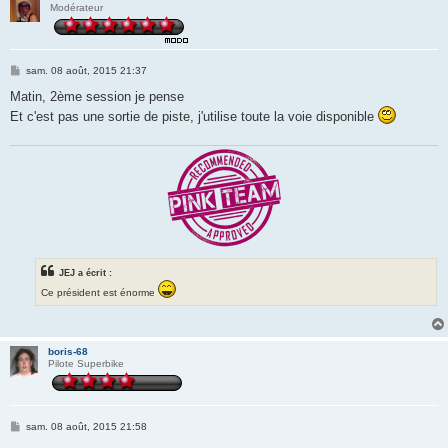
Modérateur
M
sam. 08 août, 2015 21:37
e
s
Matin, 2ème session je pense
s
Et c'est pas une sortie de piste, j'utilise toute la voie disponible
a
g
e
JEJ a écrit :
Ce président est énorme
boris-68
Pilote Superbike
M
sam. 08 août, 2015 21:58
e