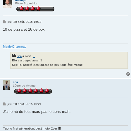
Pilote Superbike
M
jeu. 20 août, 2015 15:18
e
s
10 de pizza et 16 de box
s
a
g
e
Matth-Onzeroad
sca
a écrit :
↑
Elle est degeulasse !!!
Si je l'ai acheté c'est qu'elle ne peut que être moche.
sca
Légende vivante
M
jeu. 20 août, 2015 15:21
e
s
J'ai le rib de teut mais pas le tiens matt.
s
a
g
e
Tuono first génération, best moto Ever !!!