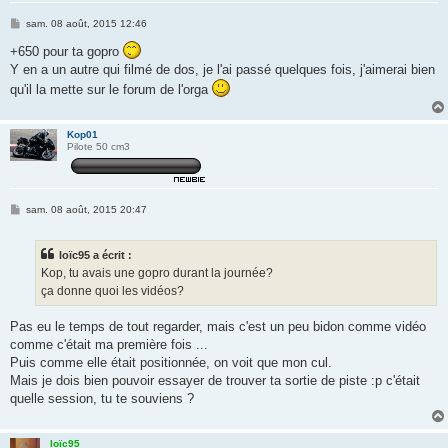
M
sam. 08 août, 2015 12:46
e
s
+650 pour ta gopro
s
Y en a un autre qui filmé de dos, je l'ai passé quelques fois, j'aimerai bien
a
g
qu'il la mette sur le forum de l'orga
e
Kop01
Pilote 50 cm3
M
sam. 08 août, 2015 20:47
e
s
s
loïc95 a écrit :
a
g
Kop, tu avais une gopro durant la journée?
e
ça donne quoi les vidéos?
Pas eu le temps de tout regarder, mais c'est un peu bidon comme vidéo
comme c'était ma première fois ...
Puis comme elle était positionnée, on voit que mon cul.
Mais je dois bien pouvoir essayer de trouver ta sortie de piste :p c'était
quelle session, tu te souviens ?
loïc95