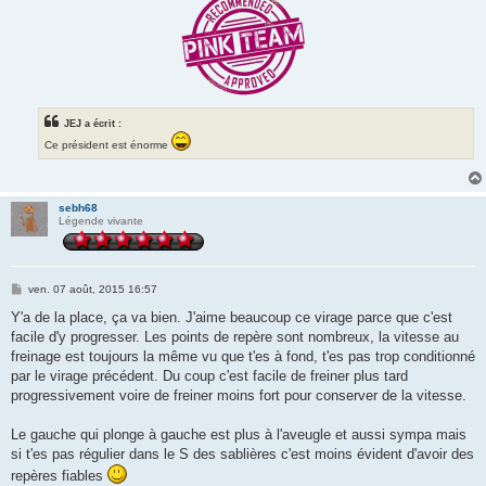
JEJ a écrit :
Ce président est énorme
sebh68
Légende vivante
M
ven. 07 août, 2015 16:57
e
s
Y'a de la place, ça va bien. J'aime beaucoup ce virage parce que c'est
s
facile d'y progresser. Les points de repère sont nombreux, la vitesse au
a
g
freinage est toujours la même vu que t'es à fond, t'es pas trop conditionné
e
par le virage précédent. Du coup c'est facile de freiner plus tard
progressivement voire de freiner moins fort pour conserver de la vitesse.
Le gauche qui plonge à gauche est plus à l'aveugle et aussi sympa mais
si t'es pas régulier dans le S des sablières c'est moins évident d'avoir des
repères fiables