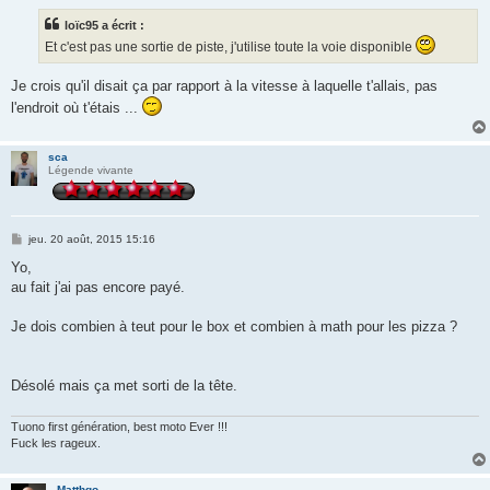
s
s
loïc95 a écrit :
a
g
Et c'est pas une sortie de piste, j'utilise toute la voie disponible
e
Je crois qu'il disait ça par rapport à la vitesse à laquelle t'allais, pas
l'endroit où t'étais ...
sca
Légende vivante
M
jeu. 20 août, 2015 15:16
e
s
Yo,
s
au fait j'ai pas encore payé.
a
g
e
Je dois combien à teut pour le box et combien à math pour les pizza ?
Désolé mais ça met sorti de la tête.
Tuono first génération, best moto Ever !!!
Fuck les rageux.
Matthgo