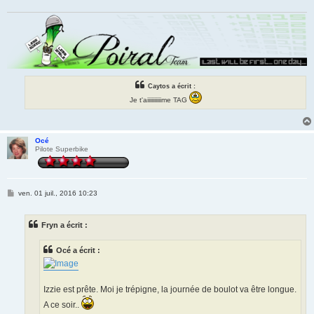
g
e
Caytos a écrit :
Je t'aiiiiiiiiiime TAG
Océ
Pilote Superbike
M
ven. 01 juil., 2016 10:23
e
s
s
Fryn a écrit :
a
g
e
Océ a écrit :
Izzie est prête. Moi je trépigne, la journée de boulot va être longue.
A ce soir..