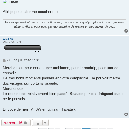
Allé je peux aller me coucher moi...
A ceux qui roulent encore sur cette terre, n'oubliez-pas qu'il y a plein de gens qui vous
aiment. Alors, pour eux, ça vaut la peine de mettre un peu moins de gaz.
ElCelta
Pilote 50 cm3
M
dim. 03 juil., 2016 10:51
e
s
Merci a tous pour cette super ambiance, pour le roadtrip, pour tant de
s
conseils.
a
g
De très bons moments passés en votre compagnie. De pouvoir mettre
e
des visages sur certains pseudo.
Merci encore.
Le retour s'est relativement bien passé. Beaucoup moins fatiguant que je
ne le pensais.
Envoyé de mon MI 3W en utilisant Tapatalk
Verrouillé