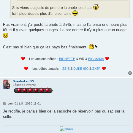
Si tu viens tout juste de prendre la photo je te hais
Ici il pleut depuis plus d'une semaine
Pas vraiment, j'ai posté la photo à 8h45, mais je l'ai prise une heure plus
tôt et il y avait quelques nuages. La par contre il n'y a plus aucun nuage.
C'est pas si bien que ça les pays bas finalement.
Les anciens bébés :
BICHETTE
& WR &
BIG'MAMA
Les bébés actuels :
IZZIE
&
DUKE 690
&
ZX6R
DukeNukem59
Légende vivante
M
ven. 01 juil., 2016 11:01
e
s
Je rectifie, je parlais bien de la sacoche de réservoir, pas du sac sur la
s
selle.
a
g
e