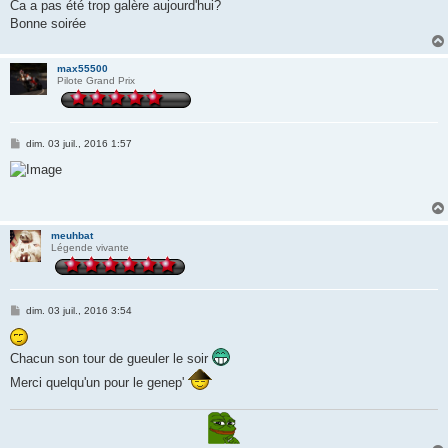
Ca a pas été trop galère aujourd'hui?
a
g
Bonne soirée
e
max55500
Pilote Grand Prix
M
dim. 03 juil., 2016 1:57
e
s
s
a
g
e
meuhbat
Légende vivante
M
dim. 03 juil., 2016 3:54
e
s
s
Chacun son tour de gueuler le soir
a
g
Merci quelqu'un pour le genep'
e