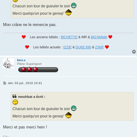
e
Chacun son tour de gueuler le soir
Merci quelqu'un pour le genep'
Mon crâne ne le remercie pas.
Les anciens bébés :
BICHETTE
& WR &
BIG'MAMA
Les bébés actuels :
IZZIE
&
DUKE 690
&
ZX6R
hiro.c
Pilote Supersport
M
dim. 03 juil., 2016 10:41
e
s
s
meuhbat a écrit :
a
g
e
Chacun son tour de gueuler le soir
Merci quelqu'un pour le genep'
Merci et pas merci hein !