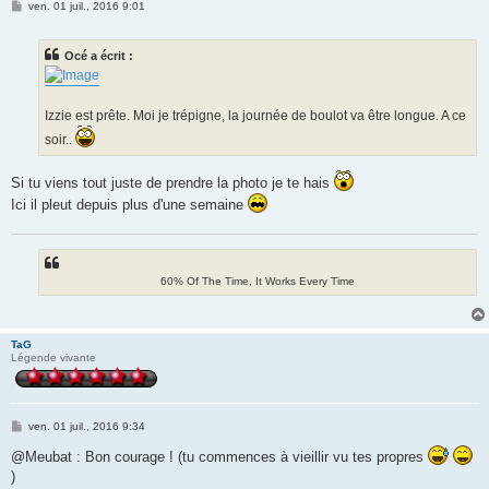
M
ven. 01 juil., 2016 9:01
e
s
s
Océ a écrit :
a
g
e
Izzie est prête. Moi je trépigne, la journée de boulot va être longue. A ce
soir..
Si tu viens tout juste de prendre la photo je te hais
Ici il pleut depuis plus d'une semaine
60% Of The Time, It Works Every Time
TaG
Légende vivante
M
ven. 01 juil., 2016 9:34
e
s
@Meubat : Bon courage ! (tu commences à vieillir vu tes propres
s
)
a