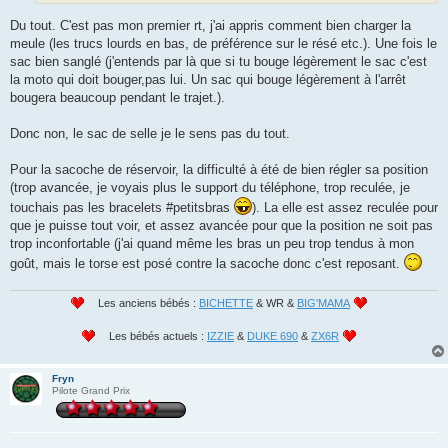
Du tout. C'est pas mon premier rt, j'ai appris comment bien charger la
meule (les trucs lourds en bas, de préférence sur le résé etc.). Une fois le
sac bien sanglé (j'entends par là que si tu bouge légèrement le sac c'est
la moto qui doit bouger,pas lui. Un sac qui bouge légèrement à l'arrêt
bougera beaucoup pendant le trajet.).
Donc non, le sac de selle je le sens pas du tout.
Pour la sacoche de réservoir, la difficulté à été de bien régler sa position
(trop avancée, je voyais plus le support du téléphone, trop reculée, je
touchais pas les bracelets #petitsbras
). La elle est assez reculée pour
que je puisse tout voir, et assez avancée pour que la position ne soit pas
trop inconfortable (j'ai quand même les bras un peu trop tendus à mon
goût, mais le torse est posé contre la sacoche donc c'est reposant.
Les anciens bébés :
BICHETTE
& WR &
BIG'MAMA
Les bébés actuels :
IZZIE
&
DUKE 690
&
ZX6R
Fryn
Pilote Grand Prix