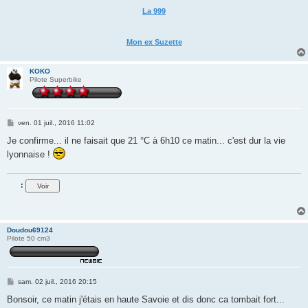
La 999
Mon ex Suzette
KOKO
Pilote Superbike
M
ven. 01 juil., 2016 11:02
e
s
Je confirme... il ne faisait que 21 °C à 6h10 ce matin... c'est dur la vie
s
lyonnaise !
a
g
e
:
Doudou69124
Pilote 50 cm3
M
sam. 02 juil., 2016 20:15
e
s
Bonsoir, ce matin j'étais en haute Savoie et dis donc ca tombait fort...
s