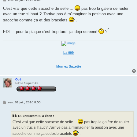
e
s
C'est vrai que cette sacoche de selle ...
pas trop la galère de rouler
s
avec un truc si haut ? J'arrive pas à m'imaginer la position avec une
a
g
sacoche comme ça et des bracelets
.
e
EDIT : pour ta plaque c'est trop tard, j'ai déjà screené
La 999
Mon ex Suzette
Océ
Pilote Superbike
M
ven. 01 juil., 2016 8:55
e
s
s
DukeNukem59 a écrit :
a
g
C'est vrai que cette sacoche de selle ...
pas trop la galère de rouler
e
avec un truc si haut ? J'arrive pas à m'imaginer la position avec une
sacoche comme ça et des bracelets
.