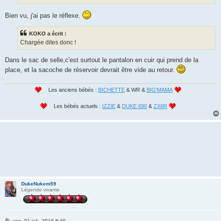
Bien vu, j'ai pas le réflexe.
KOKO a écrit :
Chargée dites donc !
Dans le sac de selle,c'est surtout le pantalon en cuir qui prend de la
place, et la sacoche de réservoir devrait être vide au retour.
Les anciens bébés :
BICHETTE
& WR &
BIG'MAMA
Les bébés actuels :
IZZIE
&
DUKE 690
&
ZX6R
DukeNukem59
Légende vivante
M
ven. 01 juil., 2016 8:40