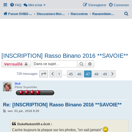
FAQ
Mini-tchat
S’enregistrer
Connexion
R
Forum SV650-SV1000
Discussions Motos & Motard(e)s
Rencontres
Rassemblements nationaux
e
c
h
e
r
[INSCRIPTION] Rasso Binano 2016 **SAVOIE**
c
Rechercher
Recherche avancée
Verrouillé
h
e
Page
47
sur
49
1
45
46
47
48
49
Précédente
Suivant
728 messages
…
r
Océ
Pilote Superbike
Re: [INSCRIPTION] Rasso Binano 2016 **SAVOIE**
M
ven. 01 juil., 2016 8:35
e
s
s
DukeNukem59 a écrit :
a
g
Cache toujours ta plaque sur les photos, "on sait jamais"
e