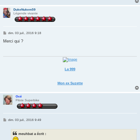
DukeNukem59
Légende vivante
M
dim. 03 juil., 2016 9:18
e
s
Merci qui ?
s
a
g
e
La 999
Mon ex Suzette
Océ
Pilote Superbike
M
dim. 03 juil., 2016 9:49
e
s
s
meuhbat a écrit :
a
g