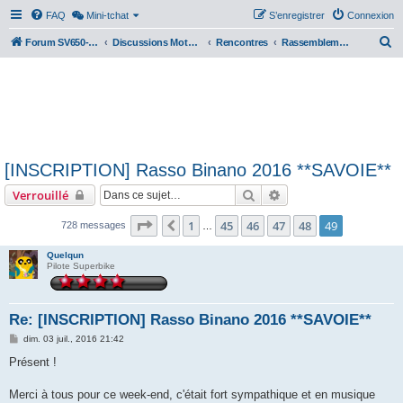
FAQ
Mini-tchat
S’enregistrer
Connexion
R
Forum SV650-SV1000
Discussions Motos & Motard(e)s
Rencontres
Rassemblements nationaux
e
c
h
e
r
[INSCRIPTION] Rasso Binano 2016 **SAVOIE**
c
Rechercher
Recherche avancée
Verrouillé
h
e
Page
49
sur
49
1
45
46
47
48
49
Précédente
728 messages
…
r
Quelqun
Pilote Superbike
Re: [INSCRIPTION] Rasso Binano 2016 **SAVOIE**
M
dim. 03 juil., 2016 21:42
e
s
Présent !
s
a
g
Merci à tous pour ce week-end, c'était fort sympathique et en musique
e