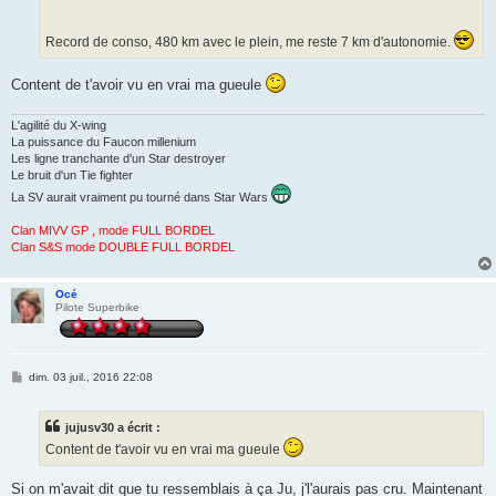
Record de conso, 480 km avec le plein, me reste 7 km d'autonomie.
Content de t'avoir vu en vrai ma gueule
L'agilité du X-wing
La puissance du Faucon millenium
Les ligne tranchante d'un Star destroyer
Le bruit d'un Tie fighter
La SV aurait vraiment pu tourné dans Star Wars
Clan MIVV GP , mode FULL BORDEL
Clan S&S mode DOUBLE FULL BORDEL
Océ
Pilote Superbike
M
dim. 03 juil., 2016 22:08
e
s
s
jujusv30 a écrit :
a
g
Content de t'avoir vu en vrai ma gueule
e
Si on m'avait dit que tu ressemblais à ça Ju, j'l'aurais pas cru. Maintenant