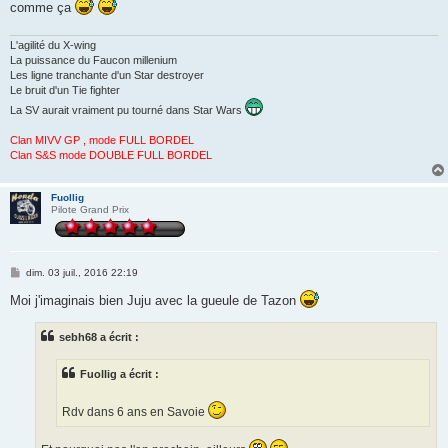
comme ça
L'agilité du X-wing
La puissance du Faucon millenium
Les ligne tranchante d'un Star destroyer
Le bruit d'un Tie fighter
La SV aurait vraiment pu tourné dans Star Wars
Clan MIVV GP , mode FULL BORDEL
Clan S&S mode DOUBLE FULL BORDEL
Fuollig
Pilote Grand Prix
M
dim. 03 juil., 2016 22:19
e
s
Moi j'imaginais bien Juju avec la gueule de Tazon
s
a
g
sebh68 a écrit :
e
Fuollig a écrit :
Rdv dans 6 ans en Savoie