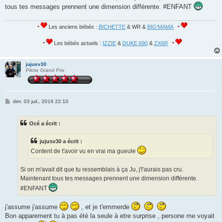
tous tes messages prennent une dimension différente. #ENFANT
Les anciens bébés :
BICHETTE
& WR &
BIG'MAMA
Les bébés actuels :
IZZIE
&
DUKE 690
&
ZX6R
jujusv30
Pilote Grand Prix
M
dim. 03 juil., 2016 22:10
e
s
s
Océ a écrit :
a
g
e
jujusv30 a écrit :
Content de t'avoir vu en vrai ma gueule
Si on m'avait dit que tu ressemblais à ça Ju, j'l'aurais pas cru.
Maintenant tous tes messages prennent une dimension différente.
#ENFANT
j'assume j'assume
, et je t'emmerde
Bon apparement tu à pas été la seule à etre surprise , persone me voyait