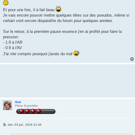
.
Et pour une fois, il à fait beau
Je vais encore pouvoir mettre quelques têtes sur des pseudos, même si
certain vont encore disparaître du forum pour quelques années.
Sur le retour, à la première pause essence j'en ai profité pour faire la
pression:
- 1.8 à l'AR
- 0.9 à l'AV
J'ai vite compris pourquoi j'avais du mal
Océ
Pilote Superbike
M
dim. 03 juil., 2016 21:44
e
s