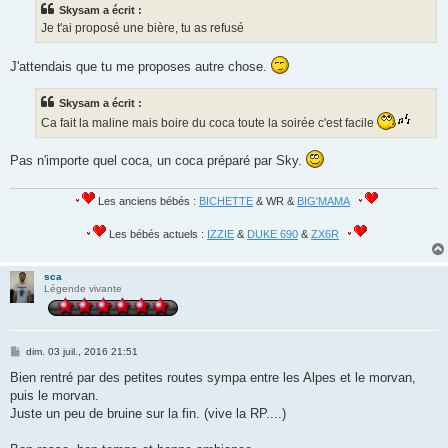
s
Skysam a écrit :
a
g
Je t'ai proposé une bière, tu as refusé
e
J'attendais que tu me proposes autre chose.
Skysam a écrit :
Ca fait la maline mais boire du coca toute la soirée c'est facile
Pas n'importe quel coca, un coca préparé par Sky.
Les anciens bébés :
BICHETTE
& WR &
BIG'MAMA
Les bébés actuels :
IZZIE
&
DUKE 690
&
ZX6R
sca
Légende vivante
M
dim. 03 juil., 2016 21:51
e
s
Bien rentré par des petites routes sympa entre les Alpes et le morvan,
s
puis le morvan.
a
g
Juste un peu de bruine sur la fin. (vive la RP....)
e