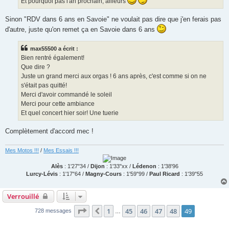
Et pourquoi pas l'an prochain, ailleurs
Sinon "RDV dans 6 ans en Savoie" ne voulait pas dire que j'en ferais pas
d'autre, juste qu'on remet ça en Savoie dans 6 ans
max55500 a écrit :
Bien rentré également!
Que dire ?
Juste un grand merci aux orgas ! 6 ans après, c'est comme si on ne
s'était pas quitté!
Merci d'avoir commandé le soleil
Merci pour cette ambiance
Et quel concert hier soir! Une tuerie
Complètement d'accord mec !
Mes Motos !!!
/
Mes Essais !!!
Alès
: 1'27"34 /
Dijon
: 1'33"xx /
Lédenon
: 1'38'96
Lurcy-Lévis
: 1'17"64 /
Magny-Cours
: 1'59"99 /
Paul Ricard
: 1'39"55
Verrouillé
Page
49
sur
49
1
45
46
47
48
49
Précédente
728 messages
…