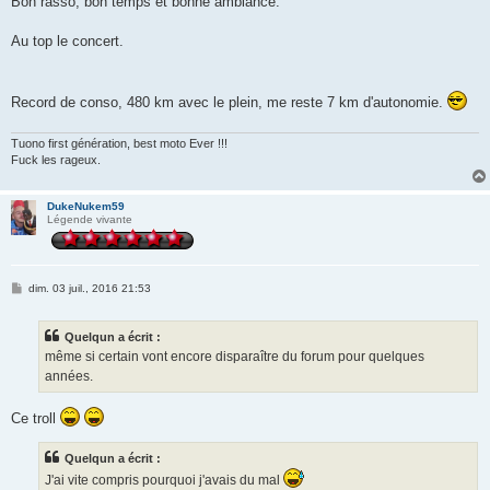
Bon rasso, bon temps et bonne ambiance.
Au top le concert.
Record de conso, 480 km avec le plein, me reste 7 km d'autonomie.
Tuono first génération, best moto Ever !!!
Fuck les rageux.
DukeNukem59
Légende vivante
M
dim. 03 juil., 2016 21:53
e
s
s
Quelqun a écrit :
a
g
même si certain vont encore disparaître du forum pour quelques
e
années.
Ce troll
Quelqun a écrit :
J'ai vite compris pourquoi j'avais du mal