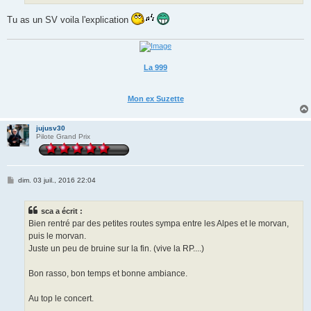
Tu as un SV voila l'explication
La 999
Mon ex Suzette
jujusv30
Pilote Grand Prix
M
dim. 03 juil., 2016 22:04
e
s
s
sca a écrit :
a
g
Bien rentré par des petites routes sympa entre les Alpes et le morvan,
e
puis le morvan.
Juste un peu de bruine sur la fin. (vive la RP....)
Bon rasso, bon temps et bonne ambiance.
Au top le concert.