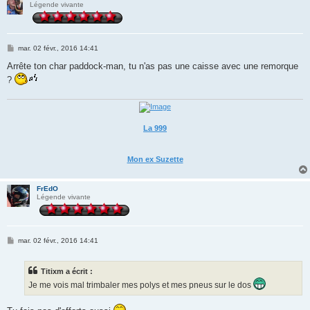
Légende vivante
M
mar. 02 févr., 2016 14:41
e
s
Arrête ton char paddock-man, tu n'as pas une caisse avec une remorque
s
?
a
g
e
La 999
Mon ex Suzette
FrEdO
Légende vivante
M
mar. 02 févr., 2016 14:41
e
s
s
Titixm a écrit :
a
g
Je me vois mal trimbaler mes polys et mes pneus sur le dos
e