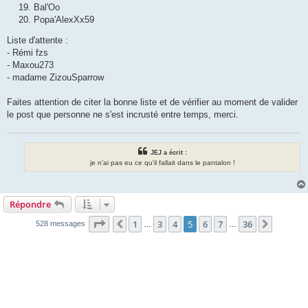
Bal'Oo
Popa'AlexXx59
Liste d'attente :
- Rémi fzs
- Maxou273
- madame ZizouSparrow
Faites attention de citer la bonne liste et de vérifier au moment de valider
le post que personne ne s'est incrusté entre temps, merci.
JEJ a écrit :
je n'ai pas eu ce qu'il fallait dans le pantalon !
Répondre
Page
5
sur
36
1
3
4
5
6
7
36
Précédente
Suivant
528 messages
…
…