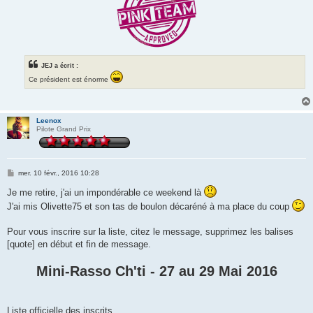
JEJ a écrit :
Ce président est énorme
Leenox
Pilote Grand Prix
M
mer. 10 févr., 2016 10:28
e
s
Je me retire, j'ai un impondérable ce weekend là
s
J'ai mis Olivette75 et son tas de boulon décaréné à ma place du coup
a
g
e
Pour vous inscrire sur la liste, citez le message, supprimez les balises
[quote] en début et fin de message.
Mini-Rasso Ch'ti - 27 au 29 Mai 2016
Liste officielle des inscrits.