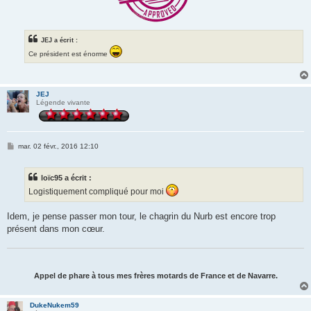
JEJ a écrit :
Ce président est énorme
JEJ
Légende vivante
M
mar. 02 févr., 2016 12:10
e
s
s
loïc95 a écrit :
a
g
Logistiquement compliqué pour moi
e
Idem, je pense passer mon tour, le chagrin du Nurb est encore trop
présent dans mon cœur.
Appel de phare à tous mes frères motards de France et de Navarre.
DukeNukem59