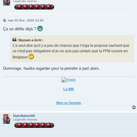
Légende vivante
M
mar. 02 févr., 2016 12:43
e
s
Ça se défile déjà ?
s
a
g
Skysam a écrit :
e
Ca veut dire qu'il y a peu de chance que l'orga le propose sachant que
ce n'est pas obligatoire et je ne suis pas certain que la FFM couvre en
Belgique
Dommage, faudra regarder pour la prendre à part alors.
La 999
Mon ex Suzette
DukeNukem59
Légende vivante