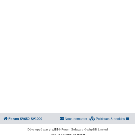
Forum SV650-SV1000
Nous contacter
Politiques & cookies
Développé par
phpBB
® Forum Software © phpBB Limited
Traduit par
phpBB-fr.com