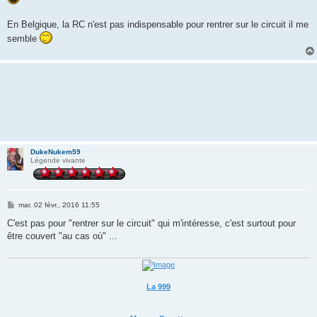
En Belgique, la RC n'est pas indispensable pour rentrer sur le circuit il me
semble
DukeNukem59
Légende vivante
M
mar. 02 févr., 2016 11:55
e
s
C'est pas pour "rentrer sur le circuit" qui m'intéresse, c'est surtout pour
s
être couvert "au cas où" ...
a
g
e
La 999