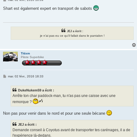
e
s
Shart est également expert en transport de sabots
s
a
g
e
JEJ a écrit :
je n'ai pas eu ce qu'il fallait dans le pantalon !
Titixm
Pilote Superbike
M
mar. 02 févr., 2016 18:33
e
s
s
DukeNukem59 a écrit :
a
g
Arrête ton char paddock-man, tu n'as pas une caisse avec une
e
remorque ?
Non pas pour venir dans le nord et pour une seule bécane
JEJ a écrit :
Demande conseil à Coyotus avant de transporter tes carénages, il a de
l'expérience là-dedans.