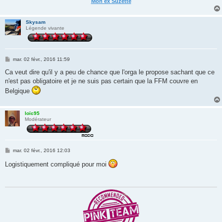
Mon ex Suzette
Skysam
Légende vivante
M
mar. 02 févr., 2016 11:59
e
s
Ca veut dire qu'il y a peu de chance que l'orga le propose sachant que ce
s
n'est pas obligatoire et je ne suis pas certain que la FFM couvre en
a
g
Belgique
e
loïc95
Modérateur
M
mar. 02 févr., 2016 12:03
e
s
Logistiquement compliqué pour moi
s
a
g
e