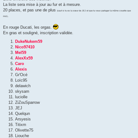
La liste sera mise à jour au fur et à mesure.
20 places, et pas une de plus
(sauf si tu es la sœur de JEJ et que tu veux partager la même couette que
.
moi)
En rouge Ducati, les orgas.
En gras et souligné, inscription validée.
DukeNukem59
Nico97410
Mel59
AlexXx59
Caro
Alexis
Gr'Océ
Loïc95
delawich
skysam
luciolle
ZiZouSparrow
JEJ
Quelqun
Arsyesis
Titixm
Olivette75
Liouche