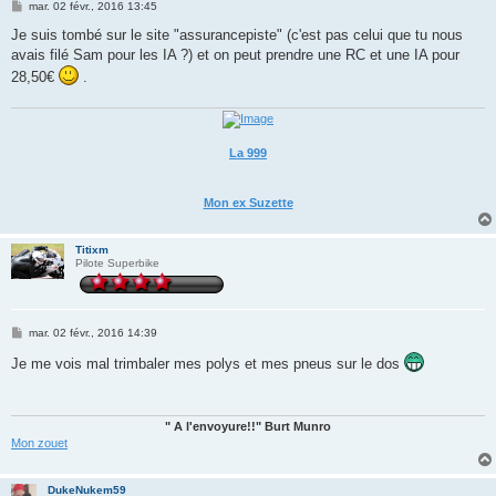
M
mar. 02 févr., 2016 13:45
e
s
Je suis tombé sur le site "assurancepiste" (c'est pas celui que tu nous
s
avais filé Sam pour les IA ?) et on peut prendre une RC et une IA pour
a
g
28,50€
.
e
La 999
Mon ex Suzette
Titixm
Pilote Superbike
M
mar. 02 févr., 2016 14:39
e
s
Je me vois mal trimbaler mes polys et mes pneus sur le dos
s
a
g
e
" A l'envoyure!!" Burt Munro
Mon zouet
DukeNukem59