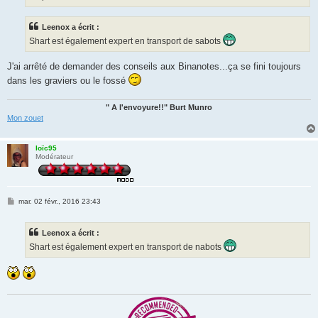
Leenox a écrit :
Shart est également expert en transport de sabots
J'ai arrêté de demander des conseils aux Binanotes...ça se fini toujours
dans les graviers ou le fossé
" A l'envoyure!!" Burt Munro
Mon zouet
loïc95
Modérateur
M
mar. 02 févr., 2016 23:43
e
s
s
Leenox a écrit :
a
g
Shart est également expert en transport de nabots
e