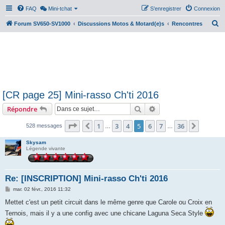
FAQ
Mini-tchat
S’enregistrer
Connexion
R
Forum SV650-SV1000
Discussions Motos & Motard(e)s
Rencontres
e
c
h
e
r
[CR page 25] Mini-rasso Ch'ti 2016
c
Rechercher
Recherche avancée
Répondre
h
e
Page
5
sur
36
1
3
4
5
6
7
36
Précédente
Suivant
528 messages
…
…
r
Skysam
Légende vivante
Re: [INSCRIPTION] Mini-rasso Ch'ti 2016
M
mar. 02 févr., 2016 11:32
e
s
Mettet c'est un petit circuit dans le même genre que Carole ou Croix en
s
Ternois, mais il y a une config avec une chicane Laguna Seca Style
a
g
e