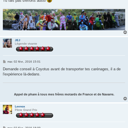
Tu fais pas d'efforts aussi
JEJ
Légende vivante
M
mar. 02 févr., 2016 15:01
e
s
Demande conseil à Coyotus avant de transporter tes carénages, il a de
s
l'expérience là-dedans.
a
g
e
Appel de phare à tous mes frères motards de France et de Navarre.
Leenox
Pilote Grand Prix
M
mar. 02 févr., 2016 18:09