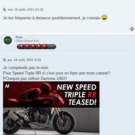
M
mer. 18 août, 2021 22:25
e
s
Je les fréquente à distance quotidiennement, je connais
s
a
g
e
Fryn
Pilote Grand Prix
M
jeu. 19 août, 2021 9:18
e
s
Je comprends pas le nom
s
Pour Speed Triple RR si c'est pour en faire une moto carené?
a
g
POurquoi pas utiliser Daytona 1050?
e