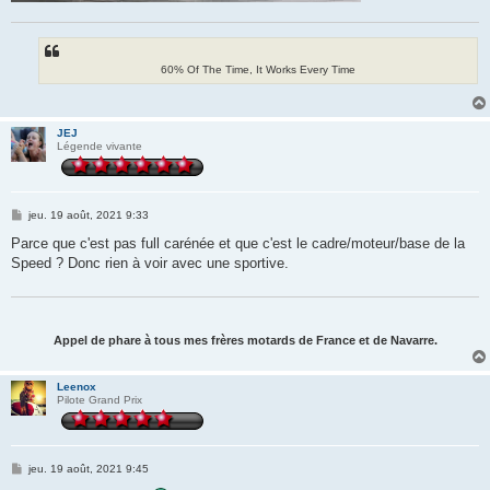
60% Of The Time, It Works Every Time
JEJ
Légende vivante
M
jeu. 19 août, 2021 9:33
e
s
Parce que c'est pas full carénée et que c'est le cadre/moteur/base de la
s
Speed ? Donc rien à voir avec une sportive.
a
g
e
Appel de phare à tous mes frères motards de France et de Navarre.
Leenox
Pilote Grand Prix
M
jeu. 19 août, 2021 9:45
e