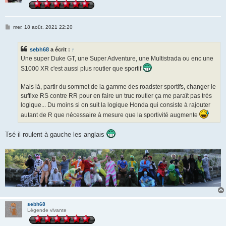
M
mer. 18 août, 2021 22:20
e
s
s
sebh68
a écrit :
↑
a
g
Une super Duke GT, une Super Adventure, une Multistrada ou enc une
e
S1000 XR c'est aussi plus routier que sportif
Mais là, partir du sommet de la gamme des roadster sportifs, changer le
suffixe RS contre RR pour en faire un truc routier ça me paraît pas très
logique... Du moins si on suit la logique Honda qui consiste à rajouter
autant de R que nécessaire à mesure que la sportivité augmente
Tsé il roulent à gauche les anglais
sebh68
Légende vivante