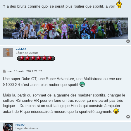
s
s
Y a des bruits comme quoi se serait plus routier que sportif, à voir
a
g
e
sebh68
Légende vivante
M
mer. 18 août, 2021 21:57
e
s
Une super Duke GT, une Super Adventure, une Multistrada ou enc une
s
S1000 XR c'est aussi plus routier que sportif
a
g
e
Mais là, partir du sommet de la gamme des roadster sportifs, changer le
suffixe RS contre RR pour en faire un truc routier ça me paraît pas très
logique... Du moins si on suit la logique Honda qui consiste à rajouter
autant de R que nécessaire à mesure que la sportivité augmente
FrEdO
Légende vivante