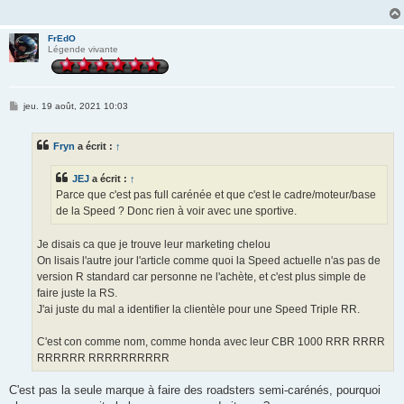
FrEdO
Légende vivante
M
jeu. 19 août, 2021 10:03
e
s
s
Fryn
a écrit :
↑
a
g
e
JEJ
a écrit :
↑
Parce que c'est pas full carénée et que c'est le cadre/moteur/base
de la Speed ? Donc rien à voir avec une sportive.
Je disais ca que je trouve leur marketing chelou
On lisais l'autre jour l'article comme quoi la Speed actuelle n'as pas de
version R standard car personne ne l'achète, et c'est plus simple de
faire juste la RS.
J'ai juste du mal a identifier la clientèle pour une Speed Triple RR.
C'est con comme nom, comme honda avec leur CBR 1000 RRR RRRR
RRRRRR RRRRRRRRRR
C'est pas la seule marque à faire des roadsters semi-carénés, pourquoi