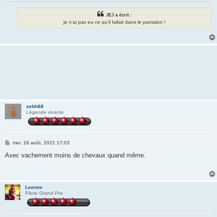
JEJ a écrit :
je n'ai pas eu ce qu'il fallait dans le pantalon !
sebh68
Légende vivante
M
mer. 18 août, 2021 17:03
e
s
Avec vachement moins de chevaux quand même.
s
a
g
e
Leenox
Pilote Grand Prix