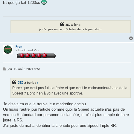
s
Et que ça fait 1200cc
s
a
g
e
JEJ a écrit :
je n'ai pas eu ce qu'il fallait dans le pantalon !
Fryn
Pilote Grand Prix
M
jeu. 19 août, 2021 9:51
e
s
s
JEJ
a écrit :
↑
a
g
Parce que c'est pas full carénée et que c'est le cadre/moteur/base de la
e
Speed ? Donc rien à voir avec une sportive.
Je disais ca que je trouve leur marketing chelou
On lisais l'autre jour l'article comme quoi la Speed actuelle n'as pas de
version R standard car personne ne l'achète, et c'est plus simple de faire
juste la RS.
J'ai juste du mal a identifier la clientèle pour une Speed Triple RR.