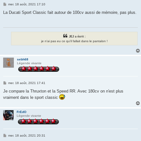
M
mer. 18 août, 2021 17:10
e
s
La Ducati Sport Classic fait autour de 100cv aussi de mémoire, pas plus.
s
a
g
e
JEJ a écrit :
je n'ai pas eu ce qu'il fallait dans le pantalon !
sebh68
Légende vivante
M
mer. 18 août, 2021 17:41
e
s
Je compare la Thruxton et la Speed RR. Avec 180cv on n'est plus
s
vraiment dans le sport classic
a
g
e
FrEdO
Légende vivante
M
mer. 18 août, 2021 20:31
e