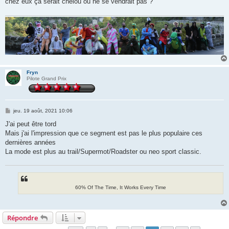
chez eux ça serait chelou ou ne se vendrait pas ?
Fryn
Pilote Grand Prix
M
jeu. 19 août, 2021 10:06
e
s
J'ai peut être tord
s
Mais j'ai l'impression que ce segment est pas le plus populaire ces
a
g
dernières années
e
La mode est plus au trail/Supermot/Roadster ou neo sport classic.
60% Of The Time, It Works Every Time
Répondre