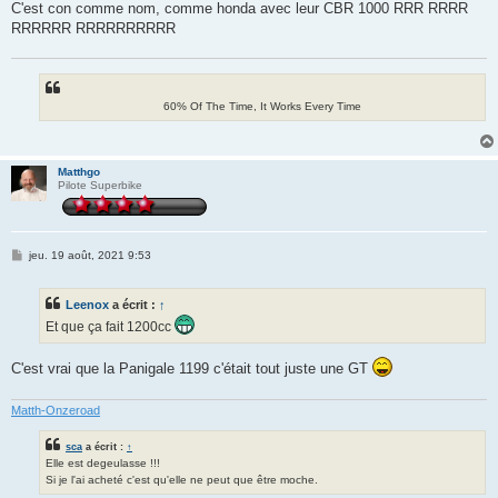
C'est con comme nom, comme honda avec leur CBR 1000 RRR RRRR
RRRRRR RRRRRRRRRR
60% Of The Time, It Works Every Time
Matthgo
Pilote Superbike
M
jeu. 19 août, 2021 9:53
e
s
s
Leenox
a écrit :
↑
a
g
Et que ça fait 1200cc
e
C'est vrai que la Panigale 1199 c'était tout juste une GT
Matth-Onzeroad
sca
a écrit :
↑
Elle est degeulasse !!!
Si je l'ai acheté c'est qu'elle ne peut que être moche.