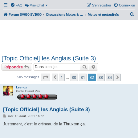
FAQ
Mini-tchat
S’enregistrer
Connexion
R
Forum SV650-SV1000
Discussions Motos & Motard(e)s
Motos et motard(e)s
e
c
h
e
r
[Topic Officiel] les Anglais (Suite 3)
c
Rechercher
Recherche avancée
Répondre
h
e
Page
32
sur
34
1
30
31
32
33
34
Précédente
Suivant
505 messages
…
r
Leenox
Pilote Grand Prix
[Topic Officiel] les Anglais (Suite 3)
M
mer. 18 août, 2021 16:56
e
s
Justement, c'est le créneau de la Thruxton ça.
s
a
g
e