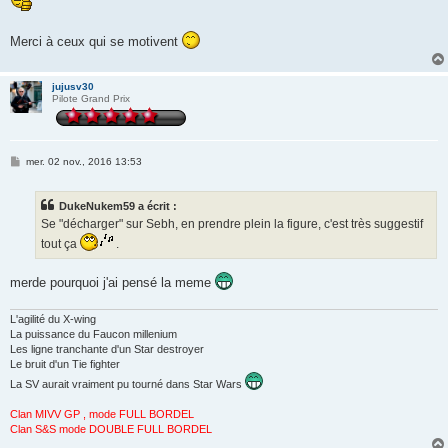
s
a
g
Merci à ceux qui se motivent
e
jujusv30
Pilote Grand Prix
M
mer. 02 nov., 2016 13:53
e
s
s
DukeNukem59 a écrit :
a
g
Se "décharger" sur Sebh, en prendre plein la figure, c'est très suggestif
e
tout ça
.
merde pourquoi j'ai pensé la meme
L'agilité du X-wing
La puissance du Faucon millenium
Les ligne tranchante d'un Star destroyer
Le bruit d'un Tie fighter
La SV aurait vraiment pu tourné dans Star Wars
Clan MIVV GP , mode FULL BORDEL
Clan S&S mode DOUBLE FULL BORDEL