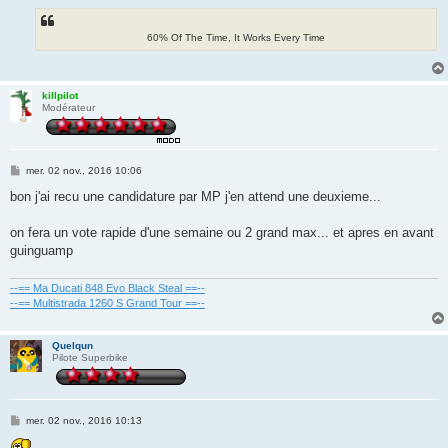
60% Of The Time, It Works Every Time
killpilot
Modérateur
M
mer. 02 nov., 2016 10:06
e
s
bon j'ai recu une candidature par MP j'en attend une deuxieme...
s
a
g
on fera un vote rapide d'une semaine ou 2 grand max... et apres en avant
e
guinguamp
--== Ma Ducati 848 Evo Black Steal ==--
--== Multistrada 1260 S Grand Tour ==--
Quelqun
Pilote Superbike
M
mer. 02 nov., 2016 10:13
e
s