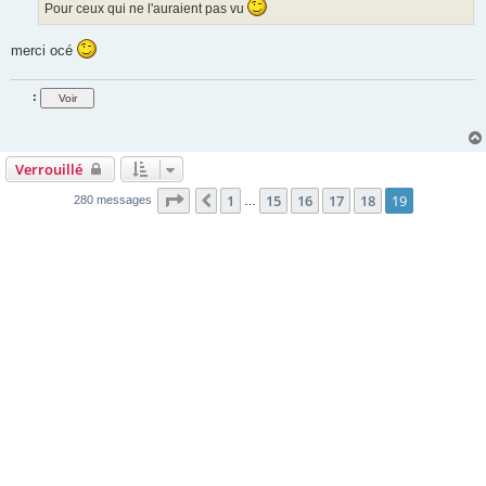
Pour ceux qui ne l'auraient pas vu
merci océ
:
Verrouillé
Page
19
sur
19
1
15
16
17
18
19
Précédente
280 messages
…