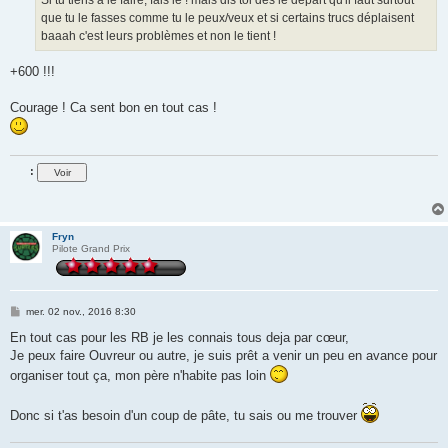
que tu le fasses comme tu le peux/veux et si certains trucs déplaisent
baaah c'est leurs problèmes et non le tient !
+600 !!!
Courage ! Ca sent bon en tout cas !
:
Fryn
Pilote Grand Prix
M
mer. 02 nov., 2016 8:30
e
s
En tout cas pour les RB je les connais tous deja par cœur,
s
Je peux faire Ouvreur ou autre, je suis prêt a venir un peu en avance pour
a
g
organiser tout ça, mon père n'habite pas loin
e
Donc si t'as besoin d'un coup de pâte, tu sais ou me trouver