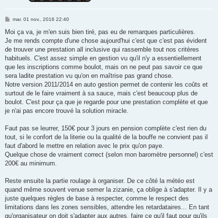
M
mar. 01 nov., 2016 22:40
e
s
Moi ça va, je m'en suis bien tiré, pas eu de remarques particulières.
s
Je me rends compte d'une chose aujourd'hui c'est que c'est pas évident
a
g
de trouver une prestation all inclusive qui rassemble tout nos critères
e
habituels. C'est assez simple en gestion vu qu'il n'y a essentiellement
que les inscriptions comme boulot, mais on ne peut pas savoir ce que
sera ladite prestation vu qu'on en maîtrise pas grand chose.
Notre version 2011/2014 en auto gestion permet de contenir les coûts et
surtout de le faire vraiment à sa sauce, mais c'est beaucoup plus de
boulot. C'est pour ça que je regarde pour une prestation complète et que
je n'ai pas encore trouvé la solution miracle.
Faut pas se leurrer, 150€ pour 3 jours en pension complète c'est rien du
tout, si le confort de la literie ou la qualité de la bouffe ne convient pas il
faut d'abord le mettre en relation avec le prix qu'on paye.
Quelque chose de vraiment correct (selon mon baromètre personnel) c'est
200€ au minimum.
Reste ensuite la partie roulage à organiser. De ce côté la météo est
quand même souvent venue semer la zizanie, ça oblige à s'adapter. Il y a
juste quelques règles de base à respecter, comme le respect des
limitations dans les zones sensibles, attendre les retardataires... En tant
qu'organisateur on doit s'adapter aux autres, faire ce qu'il faut pour qu'ils