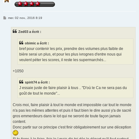
M
mer. 02 nov., 2016 8:19
e
s
s
Zed03 a écrit :
a
g
e
obimic a écrit :
bref pour contenir les prix, prendre des volumes plus faible de
bière serai un plus, et pour les plus ivrognes d'entre nous qui
veulent péter les scores, il reste les supermarchés...
+1050
spirit74 a écrit :
J essaie juste de faire plaisir à tous .. "D'où le Ca ne sera pas du
goût de tout le monde"...
Crois moi, faire plaisir à tout le monde est impossible car tout le monde
n'a pas les mêmes attentes et puis il faut bien le dire aussi y'a de sacré
gros emmerdeurs dans le lot qui ne seront de toute façon jamais
content.
Donc partir sur ce principe c'est finir obligatoirement sur une déception
Si tu tiens à le faire, fais le ! mais dis toi dès le départ qu'il faut surtout