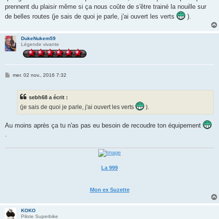
prennent du plaisir même si ça nous coûte de s'être trainé la nouille sur
de belles routes (je sais de quoi je parle, j'ai ouvert les verts
).
DukeNukem59
Légende vivante
M
mer. 02 nov., 2016 7:32
e
s
s
sebh68 a écrit :
a
g
(je sais de quoi je parle, j'ai ouvert les verts
).
e
Au moins après ça tu n'as pas eu besoin de recoudre ton équipement
.
La 999
Mon ex Suzette
KOKO
Pilote Superbike