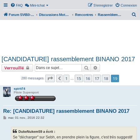
FAQ
Mini-tchat
S’enregistrer
Connexion
R
Forum SV650-SV1000
Discussions Motos & Motard(e)s
Rencontres
Rassemblements nationaux
e
c
h
e
r
[CANDIDATURE] rassemblement BINANO 2017
c
Rechercher
Recherche avancée
Verrouillé
h
e
Page
19
sur
19
1
15
16
17
18
19
Précédente
280 messages
…
r
spirit74
Pilote Supersport
Re: [CANDIDATURE] rassemblement BINANO 2017
M
mar. 01 nov., 2016 22:32
e
s
s
DukeNukem59 a écrit :
a
g
Se "décharger" sur Sebh, en prendre plein la figure, c'est très suggestif
e