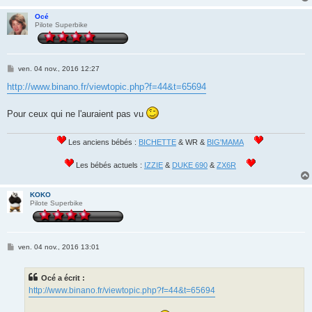
Océ
Pilote Superbike
M
ven. 04 nov., 2016 12:27
e
s
http://www.binano.fr/viewtopic.php?f=44&t=65694
s
a
g
Pour ceux qui ne l'auraient pas vu
e
Les anciens bébés :
BICHETTE
& WR &
BIG'MAMA
Les bébés actuels :
IZZIE
&
DUKE 690
&
ZX6R
KOKO
Pilote Superbike
M
ven. 04 nov., 2016 13:01
e
s
s
Océ a écrit :
a
g
http://www.binano.fr/viewtopic.php?f=44&t=65694
e