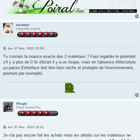
meuhbat
Légende vivante
M
lun. 07 févr., 2022 15:59
e
s
Tu connais la nuance exacte des 2 matériaux ? Faut regarder le potentiel,
s
s'il y a plus de 0.3v d'écart il y a un risque, mais en l'absence d'électolyte
a
g
ça passe (l'interface doit être bien sèche et protégée de l'environnement,
e
peinture par exemple)
PEagle
Pilote Grand Prix
M
lun. 07 févr., 2022 16:21
e
s
Je n'ai pas encore fait les achats mais les détails sur les matériaux ne
s