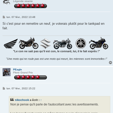
Légende vivante
M
lun. 07 févr., 2022 13:48
e
s
Si c'est pour en remettre un neuf, je voterais plutôt pour le tankpad en
s
fait.
a
g
e
"Le con ne sait pas qu'il est con, le connard, lui, il le fait exprès !"
"Une moto qui ne roule pas est une moto qui meurt, les miennes sont immortelles !"
PEagle
Pilote Grand Prix
M
lun. 07 févr., 2022 15:22
e
s
s
nikochook
a écrit :
↑
a
g
Non je pense qu'il parle de l'autocollant avec les avertissements.
e