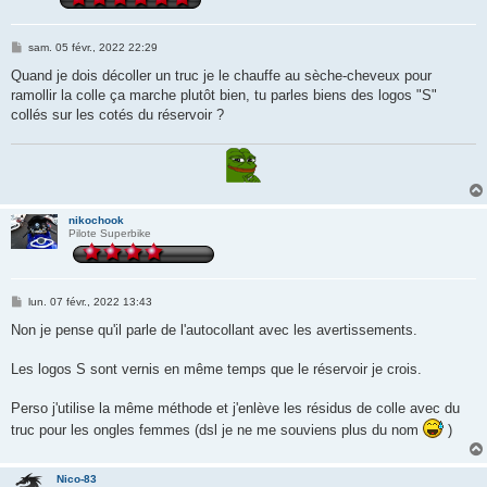
M
sam. 05 févr., 2022 22:29
e
s
Quand je dois décoller un truc je le chauffe au sèche-cheveux pour
s
ramollir la colle ça marche plutôt bien, tu parles biens des logos "S"
a
g
collés sur les cotés du réservoir ?
e
nikochook
Pilote Superbike
M
lun. 07 févr., 2022 13:43
e
s
Non je pense qu'il parle de l'autocollant avec les avertissements.
s
a
g
Les logos S sont vernis en même temps que le réservoir je crois.
e
Perso j'utilise la même méthode et j'enlève les résidus de colle avec du
truc pour les ongles femmes (dsl je ne me souviens plus du nom
)
Nico-83