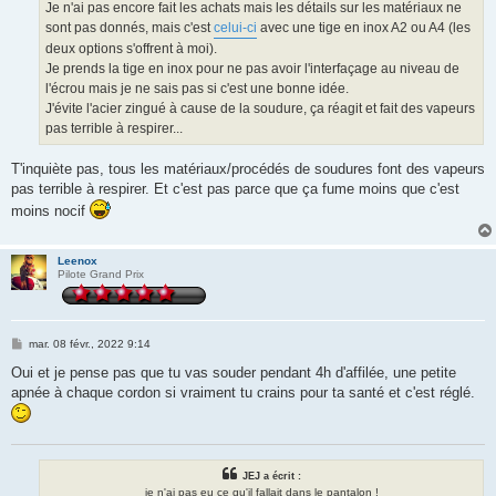
g
Je n'ai pas encore fait les achats mais les détails sur les matériaux ne
e
sont pas donnés, mais c'est
celui-ci
avec une tige en inox A2 ou A4 (les
deux options s'offrent à moi).
Je prends la tige en inox pour ne pas avoir l'interfaçage au niveau de
l'écrou mais je ne sais pas si c'est une bonne idée.
J'évite l'acier zingué à cause de la soudure, ça réagit et fait des vapeurs
pas terrible à respirer...
T'inquiète pas, tous les matériaux/procédés de soudures font des vapeurs
pas terrible à respirer. Et c'est pas parce que ça fume moins que c'est
moins nocif
Leenox
Pilote Grand Prix
M
mar. 08 févr., 2022 9:14
e
s
Oui et je pense pas que tu vas souder pendant 4h d'affilée, une petite
s
apnée à chaque cordon si vraiment tu crains pour ta santé et c'est réglé.
a
g
e
JEJ a écrit :
je n'ai pas eu ce qu'il fallait dans le pantalon !