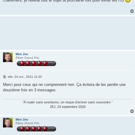
Clairement, je relierai tout le sujet la prochaine fois pour éviter les HS
s
a
g
e
Mini Jim
Pilote Grand Prix
M
dim. 24 oct., 2021 11:30
e
s
Merci pour ceux qui ne comprennent rien. Ça évitera de les perdre une
s
douzième fois en 3 messages.
a
g
e
"À rouler sans aventures, on risque d'arriver sans souvenirs."
JEJ, 24 septembre 2020
Mini Jim
Pilote Grand Prix