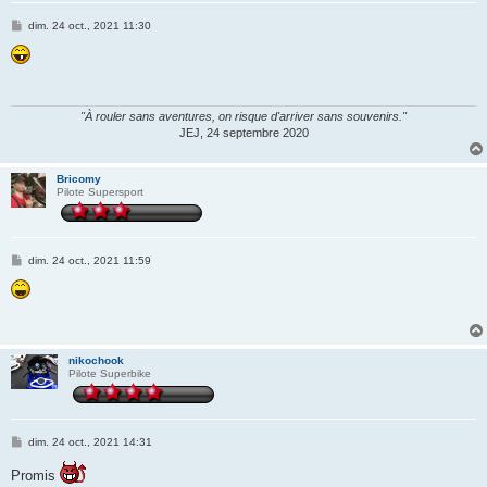
M
dim. 24 oct., 2021 11:30
e
s
s
a
g
e
"À rouler sans aventures, on risque d'arriver sans souvenirs."
JEJ, 24 septembre 2020
Bricomy
Pilote Supersport
M
dim. 24 oct., 2021 11:59
e
s
s
a
g
e
nikochook
Pilote Superbike
M
dim. 24 oct., 2021 14:31
e
s
Promis
s