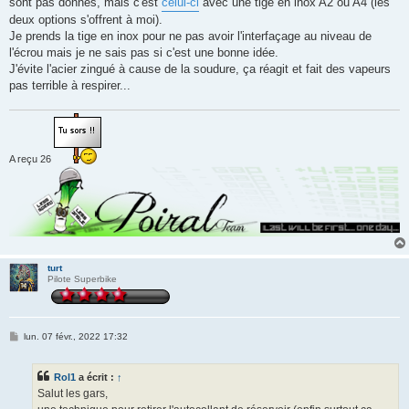
sont pas donnés, mais c'est
celui-ci
avec une tige en inox A2 ou A4 (les
a
g
deux options s'offrent à moi).
e
Je prends la tige en inox pour ne pas avoir l'interfaçage au niveau de
l'écrou mais je ne sais pas si c'est une bonne idée.
J'évite l'acier zingué à cause de la soudure, ça réagit et fait des vapeurs
pas terrible à respirer...
A reçu 26
turt
Pilote Superbike
M
lun. 07 févr., 2022 17:32
e
s
s
Rol1
a écrit :
↑
a
g
Salut les gars,
e