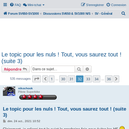
FAQ
Mini-tchat
S’enregistrer
Connexion
R
Forum SV650-SV1000
Discussions SV650 & SV1000 N/S
SV - Général
e
c
h
e
r
Le topic pour les nuls ! Tout, vous saurez tout !
c
(suite 3)
h
Rechercher
Recherche avancée
Répondre
e
r
Page
32
sur
36
1
30
31
32
33
34
36
Précédente
Suiv
535 messages
…
…
nikochook
Pilote Superbike
Le topic pour les nuls ! Tout, vous saurez tout ! (suite
3)
M
dim. 24 oct., 2021 10:52
e
s