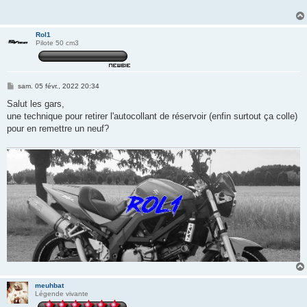
a
g
e
Rol1
Pilote 50 cm3
M
sam. 05 févr., 2022 20:34
e
s
Salut les gars,
s
une technique pour retirer l'autocollant de réservoir (enfin surtout ça colle)
a
g
pour en remettre un neuf?
e
meuhbat
Légende vivante