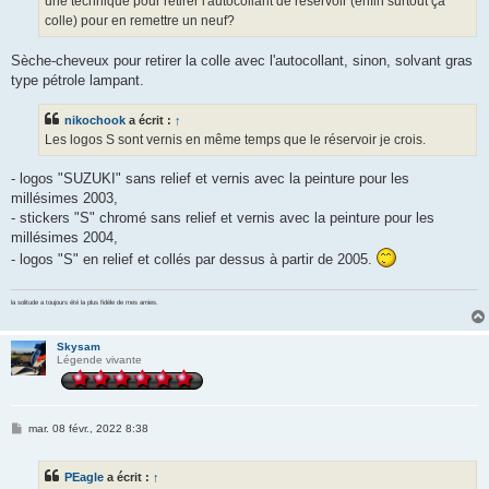
une technique pour retirer l'autocollant de réservoir (enfin surtout ça
colle) pour en remettre un neuf?
Sèche-cheveux pour retirer la colle avec l'autocollant, sinon, solvant gras
type pétrole lampant.
nikochook
a écrit :
↑
Les logos S sont vernis en même temps que le réservoir je crois.
- logos "SUZUKI" sans relief et vernis avec la peinture pour les
millésimes 2003,
- stickers "S" chromé sans relief et vernis avec la peinture pour les
millésimes 2004,
- logos "S" en relief et collés par dessus à partir de 2005.
la solitude a toujours été la plus fidèle de mes amies.
Skysam
Légende vivante
M
mar. 08 févr., 2022 8:38
e
s
s
PEagle
a écrit :
↑
a