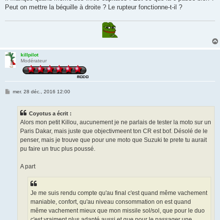
Peut on mettre la béquille à droite ? Le rupteur fonctionne-t-il ?
killpilot
Modérateur
M
mer. 28 déc., 2016 12:00
e
s
s
Coyotus a écrit :
a
g
Alors mon petit Killou, aucunement je ne parlais de tester la moto sur un
e
Paris Dakar, mais juste que objectivmeent ton CR est bof. Désolé de le
penser, mais je trouve que pour une moto que Suzuki te prete tu aurait
pu faire un truc plus poussé.
A part
Je me suis rendu compte qu'au final c'est quand même vachement
maniable, confort, qu'au niveau consommation on est quand
même vachement mieux que mon missile sol/sol, que pour le duo
c'est vraiment plus adapté aussi et que pour le passager une