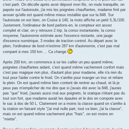
c'est parti. On décolle après avoir déposé mon fils, on roule tranquille, on
papote sur l'autoroute, j'ai mis les poignées chauffantes, madame finit par
avouer qu'elle est quand même mieux installée que sur la 848. Sur
l'autoroute on est bien, on Cruise à 140, la moto affiche un petit 5,3L/100.
Justement, l'ordinateur de bord parlons-en, le compteur est assez
complet et clair, on y retrouve 2 trip, la conso instantanée, la conso
moyenne, l'autonomie estimée avec l'essence restante, une jauge
d'essence numérique, 3 modes de traction control. Au départ avec le
plein, l'ordinateur de bord m'estime 287 km d'autonomie, c'est pas mal
comparé à mes 150 km…. Ca change
Après 200 km, on commence à se les cailler un peu quand même,
poignées chauffantes aidant, c'est quand même vachement confort mais
c'est pas magique non plus, d'autant plus pour madame, elle n'a rien du
tout pour l'aider contre le froid. On s'arrête pour manger un truc et refaire
le plein. On est quand même bien content de rentrer au chaud, et là je
peux pas m'empêcher de me dire que si j'avais été avec la 848, j'aurais
pas "que" froid, j'aurais aussi mal aux poignets, le statique n'étant pas du
tout son fort, que madame aurait les épaules et le dos en compote avec
le sac à dos de 50 L. Clairement on a moins la classe quand on s'arrête à
la station en faisant style "j'ai mal nulle part, tout va bien, j'ai la classe",
mais on est quand même vachement plus "frais", on est moins en
"miette".