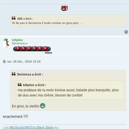
J&B a écrit :
Te fie pas à Sentenza il roule comme un gros porc ...
killpilot
Modérateur
M
lun. 26 déc., 2016 15:16
e
s
s
Sentenza a écrit :
a
g
e
killpilot a écrit :
ma pratique de la moto évolue aussi, balade plus tranquille, plus
de duo avec ma chérie, besoin de confort
En gros, tu vieillis
exactement !!!!
--== Ma Ducati 848 Evo Black Steal ==--