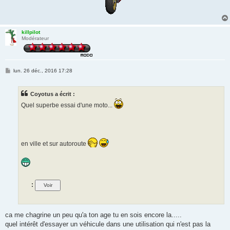
killpilot
Modérateur
M
lun. 26 déc., 2016 17:28
e
s
s
Coyotus a écrit :
a
g
Quel superbe essai d'une moto...
e
en ville et sur autoroute
:
ca me chagrine un peu qu'a ton age tu en sois encore la.....
quel intérêt d'essayer un véhicule dans une utilisation qui n'est pas la