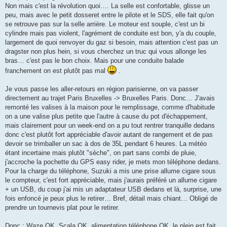
Non mais c'est la révolution quoi…. La selle est confortable, glisse un
peu, mais avec le petit dosseret entre le pilote et le SDS, elle fait qu'on
se retrouve pas sur la selle arrière. Le moteur est souple, c'est un bi
cylindre mais pas violent, l'agrément de conduite est bon, y'a du couple,
largement de quoi renvoyer du gaz si besoin, mais attention c'est pas un
dragster non plus hein, si vous cherchez un truc qui vous allonge les
bras… c'est pas le bon choix. Mais pour une conduite balade
franchement on est plutôt pas mal
.
Je vous passe les aller-retours en région parisienne, on va passer
directement au trajet Paris Bruxelles -> Bruxelles Paris. Donc… J'avais
remonté les valises à la maison pour le remplissage, comme d'habitude
on a une valise plus petite que l'autre à cause du pot d'échappement,
mais clairement pour un week-end on a pu tout rentrer tranquille dedans
donc c'est plutôt fort appréciable d'avoir autant de rangement et de pas
devoir se trimballer un sac à dos de 35L pendant 6 heures. La météo
étant incertaine mais plutôt "sèche", on part sans combi de pluie,
j'accroche la pochette du GPS easy rider, je mets mon téléphone dedans.
Pour la charge du téléphone, Suzuki a mis une prise allume cigare sous
le compteur, c'est fort appréciable, mais j'aurais préféré un allume cigare
+ un USB, du coup j'ai mis un adaptateur USB dedans et là, surprise, une
fois enfoncé je peux plus le retirer… Bref, détail mais chiant… Obligé de
prendre un tournevis plat pour le retirer.
Donc : Waze OK, Scala OK, alimentation téléphone OK, le plein est fait