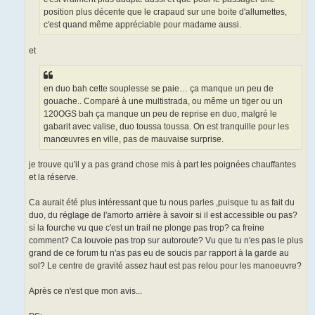
position plus décente que le crapaud sur une boite d'allumettes,
c'est quand même appréciable pour madame aussi.
et
en duo bah cette souplesse se paie… ça manque un peu de
gouache.. Comparé à une multistrada, ou même un tiger ou un
120OGS bah ça manque un peu de reprise en duo, malgré le
gabarit avec valise, duo toussa toussa. On est tranquille pour les
manœuvres en ville, pas de mauvaise surprise.
je trouve qu'il y a pas grand chose mis à part les poignées chauffantes
et la réserve.
Ca aurait été plus intéressant que tu nous parles ,puisque tu as fait du
duo, du réglage de l'amorto arrière à savoir si il est accessible ou pas?
si la fourche vu que c'est un trail ne plonge pas trop? ca freine
comment? Ca louvoie pas trop sur autoroute? Vu que tu n'es pas le plus
grand de ce forum tu n'as pas eu de soucis par rapport à la garde au
sol? Le centre de gravité assez haut est pas relou pour les manoeuvre?
Après ce n'est que mon avis...