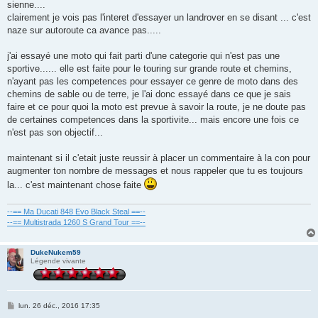
sienne....
clairement je vois pas l'interet d'essayer un landrover en se disant ... c'est
naze sur autoroute ca avance pas.....
j'ai essayé une moto qui fait parti d'une categorie qui n'est pas une
sportive...... elle est faite pour le touring sur grande route et chemins,
n'ayant pas les competences pour essayer ce genre de moto dans des
chemins de sable ou de terre, je l'ai donc essayé dans ce que je sais
faire et ce pour quoi la moto est prevue à savoir la route, je ne doute pas
de certaines competences dans la sportivite... mais encore une fois ce
n'est pas son objectif...
maintenant si il c'etait juste reussir à placer un commentaire à la con pour
augmenter ton nombre de messages et nous rappeler que tu es toujours
la... c'est maintenant chose faite
--== Ma Ducati 848 Evo Black Steal ==--
--== Multistrada 1260 S Grand Tour ==--
DukeNukem59
Légende vivante
M
lun. 26 déc., 2016 17:35
e