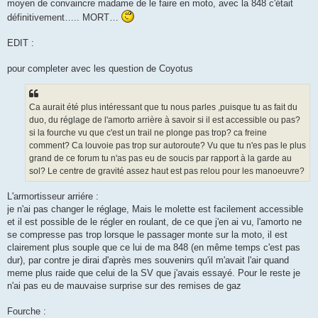
moyen de convaincre madame de le faire en moto, avec la 848 c'était
définitivement….. MORT…
EDIT :
pour completer avec les question de Coyotus
Ca aurait été plus intéressant que tu nous parles ,puisque tu as fait du
duo, du réglage de l'amorto arrière à savoir si il est accessible ou pas?
si la fourche vu que c'est un trail ne plonge pas trop? ca freine
comment? Ca louvoie pas trop sur autoroute? Vu que tu n'es pas le plus
grand de ce forum tu n'as pas eu de soucis par rapport à la garde au
sol? Le centre de gravité assez haut est pas relou pour les manoeuvre?
L'armortisseur arriére :
je n'ai pas changer le réglage, Mais le molette est facilement accessible
et il est possible de le régler en roulant, de ce que j'en ai vu, l'amorto ne
se compresse pas trop lorsque le passager monte sur la moto, il est
clairement plus souple que ce lui de ma 848 (en même temps c'est pas
dur), par contre je dirai d'après mes souvenirs qu'il m'avait l'air quand
meme plus raide que celui de la SV que j'avais essayé. Pour le reste je
n'ai pas eu de mauvaise surprise sur des remises de gaz
Fourche :