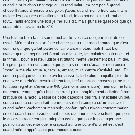
quand je suis dans un virage ou un rond-point.. ça sert pas à grand
chose !! Après 2 heures à se geler, j'avais quand même froid aux mains
malgré les poignées chauffantes à fond, la combi de pluie, et tout et
tout… mais encore une fois je me suis dit, mais punaise qu'est-ce que ça
aurait été si j'avais eu la 848….
Une fois rentré à la maison et réchauffé, voilà ce que je retiens de cet
essai. Même si on va se faire charrier par tout le monde parce que c'est
comme ça, que ça fait partie de l'ambiance motard, bah il faut bien
avouer que les hypersport à part pour la piste, les balades soutenues, et
la frime… pour le reste, l'utilité est quand même vachement plus limitée.
En gros, je me rends compte que je suis en train d'adapter mon besoin
"moto" à ma vie actuelle, famille, enfant, multi centre d'activité, etc.. Et
que ma pratique de la moto évolue aussi, balade plus tranquille, plus de
duo avec ma chérie, besoin de confort, bref autant de choses qui ne me
font pas regretter d'avoir une 848 (du moins pas encore) mais qui me font
me rendre compte qu'au final elle n'est plus complètement adaptée à ma
pratique de la moto. L’essai de cette catégorie des trails m'éclaire un peu
sur ce qui me conviendrait. Je me suis rendu compte qu'au final c'est
quand même vachement maniable, confort, qu'au niveau consommation
on est quand même vachement mieux que mon missile sol/sol, que pour
le duo c'est vraiment plus adapté aussi et que pour le passager une
position plus décente que le crapaud sur une boite d'allumettes, c'est
quand même appréciable pour madame aussi.