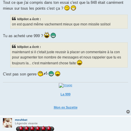
s
Tout ce que j'ai compris dans ton essai c'est que la 848 était carrément
s
mieux sur tous les points c'est ça ?
a
g
e
killpilot a écrit :
on est quand même vachement mieux que mon missile sol/sol
Tu as acheté une 999 ?
killpilot a écrit :
maintenant si il c'etait juste reussir à placer un commentaire à la con
pour augmenter ton nombre de messages et nous rappeler que tu es
toujours la... c'est maintenant chose faite
C'est pas son genre
La 999
Mon ex Suzette
meuhbat
Légende vivante