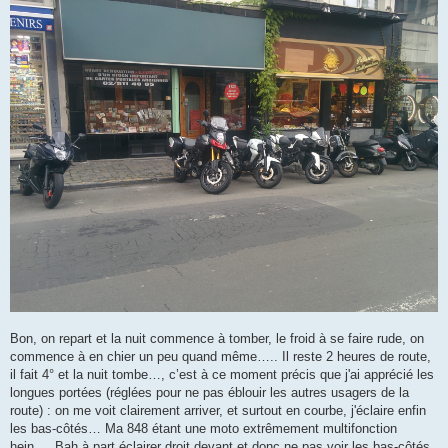
Bon, on repart et la nuit commence à tomber, le froid à se faire rude, on
commence à en chier un peu quand même….. Il reste 2 heures de route,
il fait 4° et la nuit tombe…, c’est à ce moment précis que j'ai apprécié les
longues portées (réglées pour ne pas éblouir les autres usagers de la
route) : on me voit clairement arriver, et surtout en courbe, j'éclaire enfin
les bas-côtés… Ma 848 étant une moto extrêmement multifonction
hein…. Bah à part éclairer droit devant et donc ne pas voir les bas-côtés