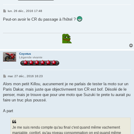
M
lun. 26 déc., 2016 17:48
e
s
Peut-on avoir le CR du passage à l'hôtel ?
s
a
g
e
Coyotus
Légende vivante
M
mar. 27 déc., 2016 16:23
e
s
Alors mon petit Killou, aucunement je ne parlais de tester la moto sur un
s
Paris Dakar, mais juste que objectivmeent ton CR est bof. Désolé de le
a
g
penser, mais je trouve que pour une moto que Suzuki te prete tu aurait pu
e
faire un truc plus poussé.
A part
Je me suis rendu compte qu'au final c'est quand même vachement
maniable, confort, qu'au niveau consommation on est quand même