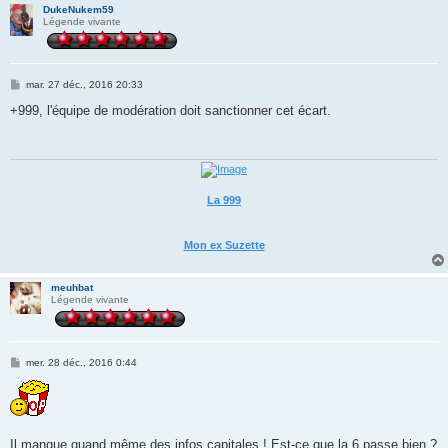
DukeNukem59
Légende vivante
M
mar. 27 déc., 2016 20:33
e
s
+999, l'équipe de modération doit sanctionner cet écart.
s
a
g
e
La 999
Mon ex Suzette
meuhbat
Légende vivante
M
mer. 28 déc., 2016 0:44
e
s
s
a
g
e
Il manque quand même des infos capitales ! Est-ce que la 6 passe bien ?