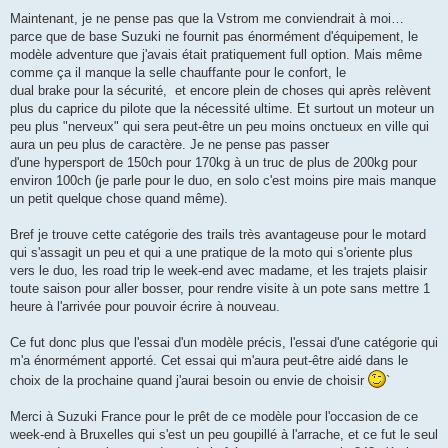
Maintenant, je ne pense pas que la Vstrom me conviendrait à moi…
parce que de base Suzuki ne fournit pas énormément d'équipement, le
modèle adventure que j'avais était pratiquement full option. Mais même
comme ça il manque la selle chauffante pour le confort, le
dual brake pour la sécurité, et encore plein de choses qui après relèvent
plus du caprice du pilote que la nécessité ultime. Et surtout un moteur un
peu plus "nerveux" qui sera peut-être un peu moins onctueux en ville qui
aura un peu plus de caractère. Je ne pense pas passer
d'une hypersport de 150ch pour 170kg à un truc de plus de 200kg pour
environ 100ch (je parle pour le duo, en solo c'est moins pire mais manque
un petit quelque chose quand même).
Bref je trouve cette catégorie des trails très avantageuse pour le motard
qui s'assagit un peu et qui a une pratique de la moto qui s'oriente plus
vers le duo, les road trip le week-end avec madame, et les trajets plaisir
toute saison pour aller bosser, pour rendre visite à un pote sans mettre 1
heure à l'arrivée pour pouvoir écrire à nouveau.
Ce fut donc plus que l'essai d'un modèle précis, l'essai d'une catégorie qui
m'a énormément apporté. Cet essai qui m'aura peut-être aidé dans le
choix de la prochaine quand j'aurai besoin ou envie de choisir
`
Merci à Suzuki France pour le prêt de ce modèle pour l'occasion de ce
week-end à Bruxelles qui s'est un peu goupillé à l'arrache, et ce fut le seul