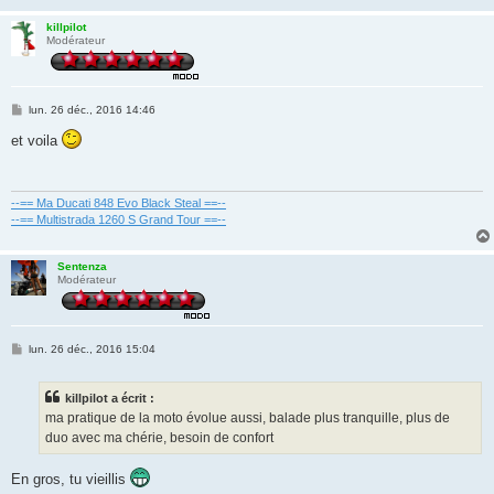
killpilot
Modérateur
M
lun. 26 déc., 2016 14:46
e
s
et voila
s
a
g
e
--== Ma Ducati 848 Evo Black Steal ==--
--== Multistrada 1260 S Grand Tour ==--
Sentenza
Modérateur
M
lun. 26 déc., 2016 15:04
e
s
s
killpilot a écrit :
a
g
ma pratique de la moto évolue aussi, balade plus tranquille, plus de
e
duo avec ma chérie, besoin de confort
En gros, tu vieillis