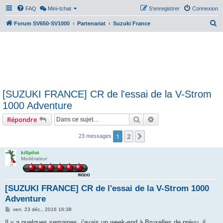
FAQ
Mini-tchat
S’enregistrer
Connexion
R
Forum SV650-SV1000
Partenariat
Suzuki France
e
c
h
e
r
[SUZUKI FRANCE] CR de l'essai de la V-Strom
c
1000 Adventure
h
Rechercher
Recherche avancée
Répondre
e
r
1
2
Suivante
23 messages
killpilot
Modérateur
[SUZUKI FRANCE] CR de l'essai de la V-Strom 1000
Adventure
M
ven. 23 déc., 2016 16:38
e
s
Il y a quelques semaines, j'avais un week-end à Bruxelles de prévu, il