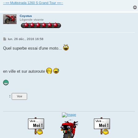
--== Multistrada 1260 S Grand Tour ==--
Coyotus
Légende vivante
M
lun. 26 déc., 2016 16:58
e
s
Quel superbe essai d'une moto...
s
a
g
e
en ville et sur autoroute
: