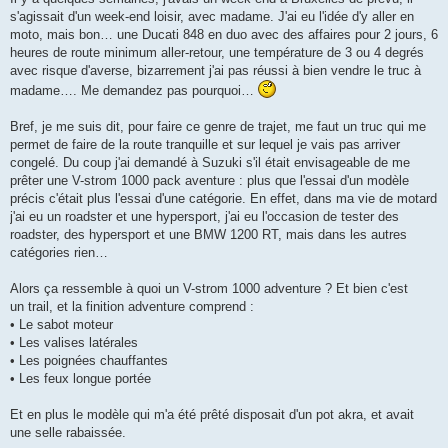
s
s'agissait d'un week-end loisir, avec madame. J'ai eu l'idée d'y aller en
a
g
moto, mais bon… une Ducati 848 en duo avec des affaires pour 2 jours, 6
e
heures de route minimum aller-retour, une température de 3 ou 4 degrés
avec risque d'averse, bizarrement j'ai pas réussi à bien vendre le truc à
madame…. Me demandez pas pourquoi…
Bref, je me suis dit, pour faire ce genre de trajet, me faut un truc qui me
permet de faire de la route tranquille et sur lequel je vais pas arriver
congelé. Du coup j'ai demandé à Suzuki s'il était envisageable de me
prêter une V-strom 1000 pack aventure : plus que l'essai d'un modèle
précis c'était plus l'essai d'une catégorie. En effet, dans ma vie de motard
j'ai eu un roadster et une hypersport, j'ai eu l'occasion de tester des
roadster, des hypersport et une BMW 1200 RT, mais dans les autres
catégories rien…
Alors ça ressemble à quoi un V-strom 1000 adventure ? Et bien c'est
un trail, et la finition adventure comprend :
• Le sabot moteur
• Les valises latérales
• Les poignées chauffantes
• Les feux longue portée
Et en plus le modèle qui m'a été prêté disposait d'un pot akra, et avait
une selle rabaissée.