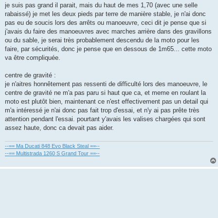
je suis pas grand il parait, mais du haut de mes 1,70 (avec une selle
rabaissé) je met les deux pieds par terre de manière stable, je n'ai donc
pas eu de soucis lors des arrêts ou manoeuvre, ceci dit je pense que si
j'avais du faire des manoeuvres avec marches arrière dans des gravillons
ou du sable, je serai très probablement descendu de la moto pour les
faire, par sécurités, donc je pense que en dessous de 1m65... cette moto
va être compliquée.
centre de gravité :
je n'aitres honnêtement pas ressenti de difficulté lors des manoeuvre, le
centre de gravité ne m'a pas paru si haut que ca, et meme en roulant la
moto est plutôt bien, maintenant ce n'est effectivement pas un detail qui
m'a intéressé je n'ai donc pas fait trop d'essai, et n'y ai pas prête très
attention pendant l'essai. pourtant y'avais les valises chargées qui sont
assez haute, donc ca devait pas aider.
--== Ma Ducati 848 Evo Black Steal ==--
--== Multistrada 1260 S Grand Tour ==--