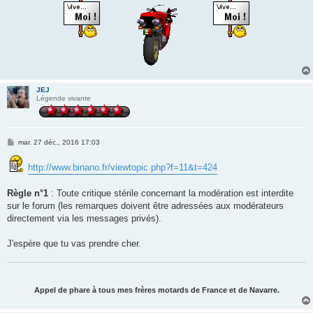
JEJ
Légende vivante
M
mar. 27 déc., 2016 17:03
e
s
http://www.binano.fr/viewtopic.php?f=11&t=424
s
a
g
Règle n°1
e
: Toute critique stérile concernant la modération est interdite
sur le forum (les remarques doivent être adressées aux modérateurs
directement via les messages privés).
J'espère que tu vas prendre cher.
Appel de phare à tous mes frères motards de France et de Navarre.