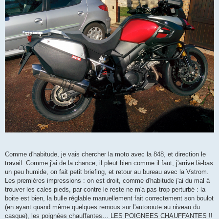
Comme d'habitude, je vais chercher la moto avec la 848, et direction le
travail. Comme j'ai de la chance, il pleut bien comme il faut, j'arrive là-bas
un peu humide, on fait petit briefing, et retour au bureau avec la Vstrom.
Les premières impressions : on est droit, comme d'habitude j'ai du mal à
trouver les cales pieds, par contre le reste ne m'a pas trop perturbé : la
boite est bien, la bulle réglable manuellement fait correctement son boulot
(en ayant quand même quelques remous sur l'autoroute au niveau du
casque), les poignées chauffantes… LES POIGNEES CHAUFFANTES !!