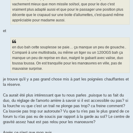
vachement mieux que mon missile sol/sol, que pour le duo c'est
vraiment plus adapté aussi et que pour le passager une position plus
décente que le crapaud sur une boite d'allumettes, c'est quand même
appréciable pour madame aussi.
et
en duo bah cette souplesse se paie… ça manque un peu de gouache..
Comparé à une multistrada, ou même un tiger ou un 120OGS bah ça
manque un peu de reprise en duo, malgré le gabarit avec valise, duo
toussa toussa. On est tranquille pour les manœuvres en ville, pas de
mauvaise surprise.
je trouve qu'il y a pas grand chose mis à part les poignées chauffantes et
la réserve.
Ca aurait été plus intéressant que tu nous parles ,puisque tu as fait du
duo, du réglage de l'amorto arrière à savoir si il est accessible ou pas? si
la fourche vu que c'est un trail ne plonge pas trop? ca freine comment?
Ca louvoie pas trop sur autoroute? Vu que tu n'es pas le plus grand de ce
forum tu n'as pas eu de soucis par rapport à la garde au sol? Le centre de
gravité assez haut est pas relou pour les manoeuvre?
Après ce n'est que mon avis...