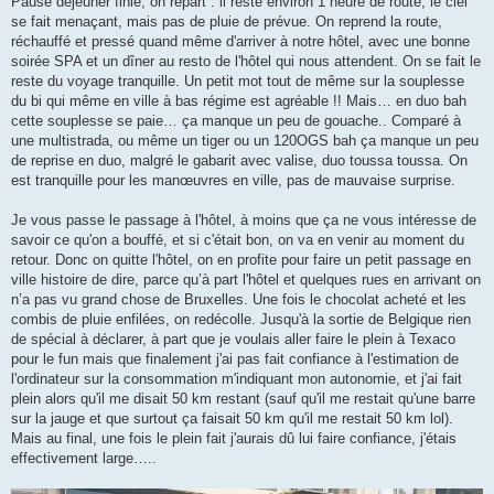
Pause déjeuner finie, on repart : il reste environ 1 heure de route, le ciel
se fait menaçant, mais pas de pluie de prévue. On reprend la route,
réchauffé et pressé quand même d'arriver à notre hôtel, avec une bonne
soirée SPA et un dîner au resto de l'hôtel qui nous attendent. On se fait le
reste du voyage tranquille. Un petit mot tout de même sur la souplesse
du bi qui même en ville à bas régime est agréable !! Mais… en duo bah
cette souplesse se paie… ça manque un peu de gouache.. Comparé à
une multistrada, ou même un tiger ou un 120OGS bah ça manque un peu
de reprise en duo, malgré le gabarit avec valise, duo toussa toussa. On
est tranquille pour les manœuvres en ville, pas de mauvaise surprise.
Je vous passe le passage à l'hôtel, à moins que ça ne vous intéresse de
savoir ce qu'on a bouffé, et si c'était bon, on va en venir au moment du
retour. Donc on quitte l'hôtel, on en profite pour faire un petit passage en
ville histoire de dire, parce qu’à part l'hôtel et quelques rues en arrivant on
n’a pas vu grand chose de Bruxelles. Une fois le chocolat acheté et les
combis de pluie enfilées, on redécolle. Jusqu'à la sortie de Belgique rien
de spécial à déclarer, à part que je voulais aller faire le plein à Texaco
pour le fun mais que finalement j'ai pas fait confiance à l'estimation de
l'ordinateur sur la consommation m'indiquant mon autonomie, et j'ai fait
plein alors qu'il me disait 50 km restant (sauf qu'il me restait qu'une barre
sur la jauge et que surtout ça faisait 50 km qu'il me restait 50 km lol).
Mais au final, une fois le plein fait j'aurais dû lui faire confiance, j'étais
effectivement large…..