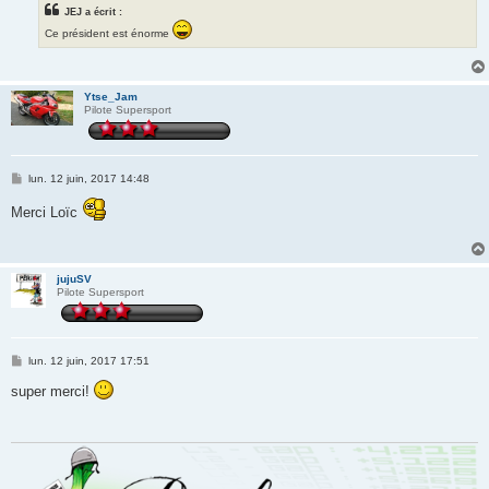
JEJ a écrit :
Ce président est énorme
Ytse_Jam
Pilote Supersport
M
lun. 12 juin, 2017 14:48
e
s
Merci Loïc
s
a
g
e
jujuSV
Pilote Supersport
M
lun. 12 juin, 2017 17:51
e
s
super merci!
s
a
g
e