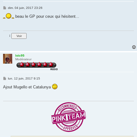
M
dim. 04 juin, 2017 23:26
e
s
beau le GP pour ceux qui hésitent...
s
a
g
e
:
loïc95
Modérateur
M
lun. 12 juin, 2017 9:15
e
s
Ajout Mugello et Catalunya
s
a
g
e