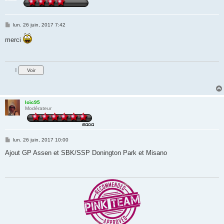
M
lun. 26 juin, 2017 7:42
e
s
merci
s
a
g
e
:
loïc95
Modérateur
M
lun. 26 juin, 2017 10:00
e
s
Ajout GP Assen et SBK/SSP Donington Park et Misano
s
a
g
e