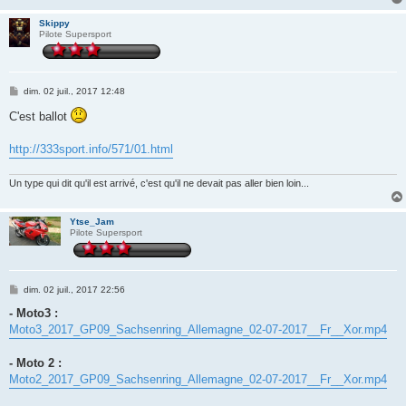
Skippy
Pilote Supersport
M
dim. 02 juil., 2017 12:48
e
s
C'est ballot
s
a
g
http://333sport.info/571/01.html
e
Un type qui dit qu'il est arrivé, c'est qu'il ne devait pas aller bien loin...
Ytse_Jam
Pilote Supersport
M
dim. 02 juil., 2017 22:56
e
s
- Moto3 :
s
Moto3_2017_GP09_Sachsenring_Allemagne_02-07-2017__Fr__Xor.mp4
a
g
e
- Moto 2 :
Moto2_2017_GP09_Sachsenring_Allemagne_02-07-2017__Fr__Xor.mp4