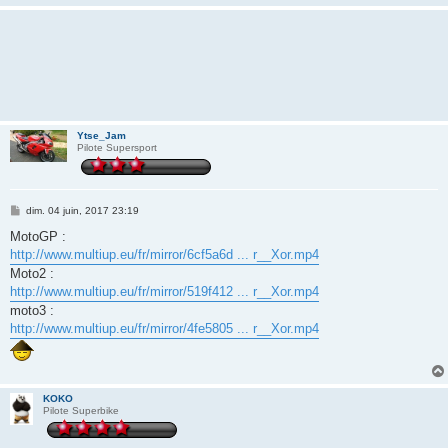
Ytse_Jam
Pilote Supersport
M
dim. 04 juin, 2017 23:19
e
s
MotoGP :
s
http://www.multiup.eu/fr/mirror/6cf5a6d ... r__Xor.mp4
a
g
Moto2 :
e
http://www.multiup.eu/fr/mirror/519f412 ... r__Xor.mp4
moto3 :
http://www.multiup.eu/fr/mirror/4fe5805 ... r__Xor.mp4
KOKO
Pilote Superbike