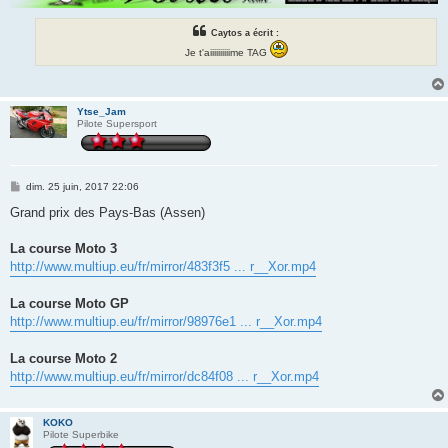
Caytos a écrit :
Je t'aiiiiiiiiiime TAG
Ytse_Jam
Pilote Supersport
M
dim. 25 juin, 2017 22:06
e
s
Grand prix des Pays-Bas (Assen)
s
a
g
La course Moto 3
e
http://www.multiup.eu/fr/mirror/483f3f5 ... r__Xor.mp4
La course Moto GP
http://www.multiup.eu/fr/mirror/98976e1 ... r__Xor.mp4
La course Moto 2
http://www.multiup.eu/fr/mirror/dc84f08 ... r__Xor.mp4
KOKO
Pilote Superbike