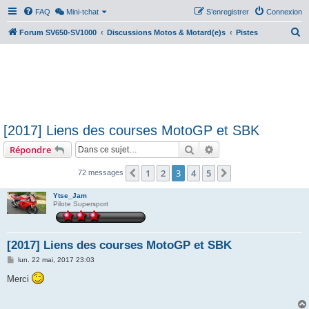
FAQ
Mini-tchat
S’enregistrer
Connexion
R
Forum SV650-SV1000
Discussions Motos & Motard(e)s
Pistes
e
c
h
e
r
[2017] Liens des courses MotoGP et SBK
c
Rechercher
Recherche avancée
Répondre
h
e
1
2
3
4
5
Précédente
Suivante
72 messages
r
Ytse_Jam
Pilote Supersport
[2017] Liens des courses MotoGP et SBK
M
lun. 22 mai, 2017 23:03
e
s
Merci
s
a
g
e