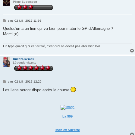
Pilote Supersport
M
dim. 02 juil., 2017 11:56
e
s
Quelqu'un a un lien qui va bien pour mater le GP d'Allemagne ?
s
Merci ;o)
a
g
e
Un type qui dit qu'il est arrivé, c'est qu'il ne devait pas aller bien loin...
DukeNukem59
Légende vivante
M
dim. 02 juil., 2017 12:25
e
s
Les liens seront dispo après la course
s
a
g
e
La 999
Mon ex Suzette