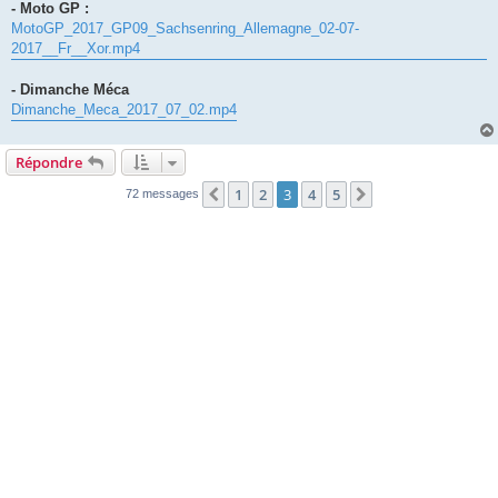
- Moto GP :
MotoGP_2017_GP09_Sachsenring_Allemagne_02-07-
2017__Fr__Xor.mp4
- Dimanche Méca
Dimanche_Meca_2017_07_02.mp4
Répondre
1
2
3
4
5
Précédente
Suivante
72 messages