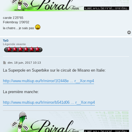
carole 1'25"65
Folembray 1'06'02
la chatre... je sais pas
TaG
Légende vivante
M
dim. 18 juin, 2017 10:13
e
s
La Superpole en Superbike sur le circuit de Misano en Italie:
s
a
g
http://www.multiup.eu/fr/mirror/1f2448e ... r__Xor.mp4
e
La première manche:
http://www.multiup.eu/fr/mirror/b541d06 ... r__Xor.mp4