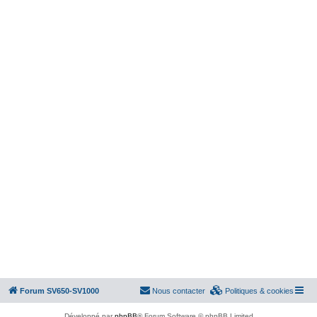
Forum SV650-SV1000
Nous contacter
Politiques & cookies
Développé par
phpBB
® Forum Software © phpBB Limited