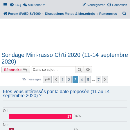
FAQ
Mini-tchat
S’enregistrer
Connexion
R
Forum SV650-SV1000
Discussions Motos & Motard(e)s
Rencontres
e
c
h
e
r
Sondage Mini-rasso Ch'ti 2020 (11-14 septembre
c
2020)
h
Rechercher
Recherche avancée
Répondre
e
r
Page
3
sur
7
1
2
3
4
5
7
Précédente
Suivante
95 messages
…
Etes-vous intéressés par la date proposée (11 au 14
septembre 2020) ?
Oui
94%
17
Non