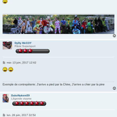
s
s
a
g
e
DyDy McCOY
Pilote Supersport
M
mar. 13 juin, 2017 12:42
e
s
s
a
g
e
Exemple de contrepèterie: J'arrive a pied par la Chine, J'arrive a chier par la pine
DukeNukem59
Légende vivante
M
lun. 26 juin, 2017 22:54