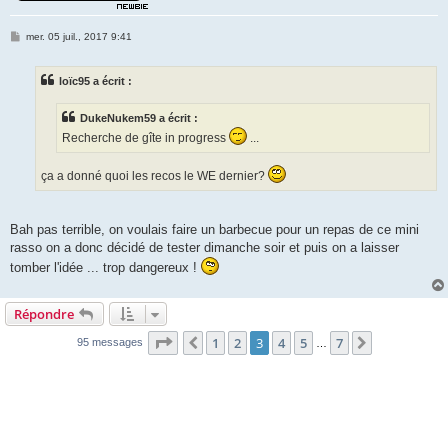
M
mer. 05 juil., 2017 9:41
e
s
s
loïc95 a écrit :
a
g
e
DukeNukem59 a écrit :
Recherche de gîte in progress
...
ça a donné quoi les recos le WE dernier?
Bah pas terrible, on voulais faire un barbecue pour un repas de ce mini
rasso on a donc décidé de tester dimanche soir et puis on a laisser
tomber l'idée ... trop dangereux !
Répondre
Page
3
sur
7
1
2
3
4
5
7
Précédente
Suivante
95 messages
…