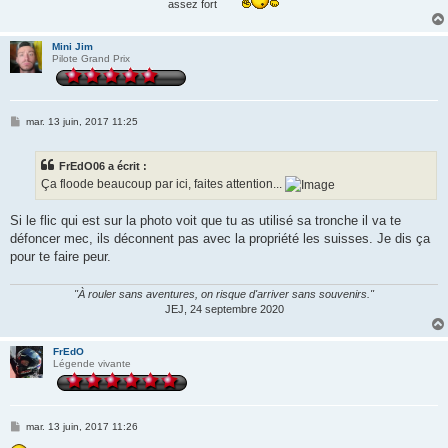
assez fort
Mini Jim
Pilote Grand Prix
M
mar. 13 juin, 2017 11:25
e
s
s
FrEdO06 a écrit :
a
g
Ça floode beaucoup par ici, faites attention...
e
Si le flic qui est sur la photo voit que tu as utilisé sa tronche il va te
défoncer mec, ils déconnent pas avec la propriété les suisses. Je dis ça
pour te faire peur.
"À rouler sans aventures, on risque d'arriver sans souvenirs."
JEJ, 24 septembre 2020
FrEdO
Légende vivante
M
mar. 13 juin, 2017 11:26
e