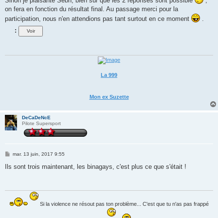
Sinon je plaisante Sebh, bien sûr que les 2 réponses sont possible
,
on fera en fonction du résultat final. Au passage merci pour la
participation, nous n'en attendions pas tant surtout en ce moment
.
:
La 999
Mon ex Suzette
DeCaDeNcE
Pilote Supersport
M
mar. 13 juin, 2017 9:55
e
s
Ils sont trois maintenant, les binagays, c'est plus ce que s'était !
s
a
g
e
Si la violence ne résout pas ton problème... C'est que tu n'as pas frappé