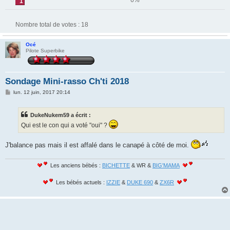
6%
1
Nombre total de votes :
18
Océ
Pilote Superbike
Sondage Mini-rasso Ch'ti 2018
M
lun. 12 juin, 2017 20:14
e
s
s
DukeNukem59 a écrit :
a
g
Qui est le con qui a voté "oui" ?
e
J'balance pas mais il est affalé dans le canapé à côté de moi.
Les anciens bébés :
BICHETTE
& WR &
BIG'MAMA
Les bébés actuels :
IZZIE
&
DUKE 690
&
ZX6R