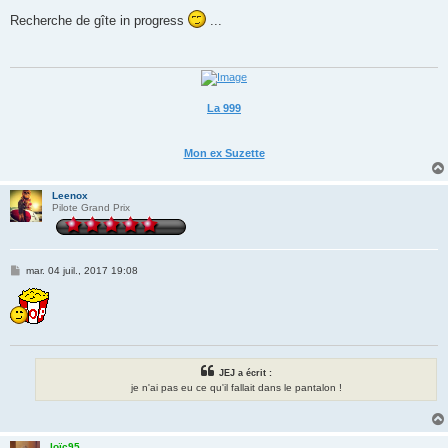
e
s
Recherche de gîte in progress
...
s
a
g
e
La 999
Mon ex Suzette
Leenox
Pilote Grand Prix
M
mar. 04 juil., 2017 19:08
e
s
s
a
g
e
JEJ a écrit :
je n'ai pas eu ce qu'il fallait dans le pantalon !
loïc95