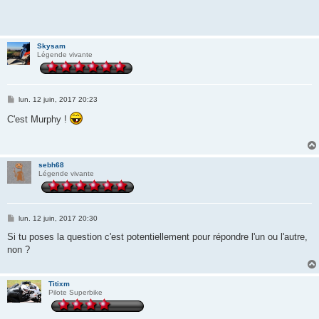
Skysam
Légende vivante
M
lun. 12 juin, 2017 20:23
e
s
C'est Murphy !
s
a
g
e
sebh68
Légende vivante
M
lun. 12 juin, 2017 20:30
e
s
Si tu poses la question c'est potentiellement pour répondre l'un ou l'autre,
s
non ?
a
g
e
Titixm
Pilote Superbike