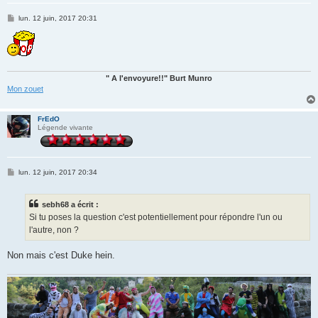
M
lun. 12 juin, 2017 20:31
e
s
s
a
g
e
" A l'envoyure!!" Burt Munro
Mon zouet
FrEdO
Légende vivante
M
lun. 12 juin, 2017 20:34
e
s
s
sebh68 a écrit :
a
g
Si tu poses la question c'est potentiellement pour répondre l'un ou
e
l'autre, non ?
Non mais c'est Duke hein.