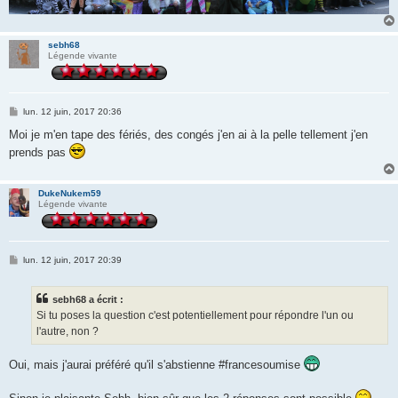
sebh68
Légende vivante
M
lun. 12 juin, 2017 20:36
e
s
Moi je m'en tape des fériés, des congés j'en ai à la pelle tellement j'en
s
prends pas
a
g
e
DukeNukem59
Légende vivante
M
lun. 12 juin, 2017 20:39
e
s
s
sebh68 a écrit :
a
g
Si tu poses la question c'est potentiellement pour répondre l'un ou
e
l'autre, non ?
Oui, mais j'aurai préféré qu'il s'abstienne #francesoumise