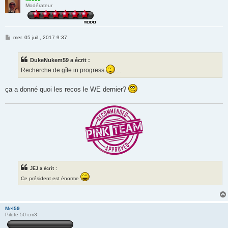
Modérateur
M
mer. 05 juil., 2017 9:37
e
s
s
DukeNukem59 a écrit :
a
g
Recherche de gîte in progress
...
e
ça a donné quoi les recos le WE dernier?
JEJ a écrit :
Ce président est énorme
Mel59
Pilote 50 cm3