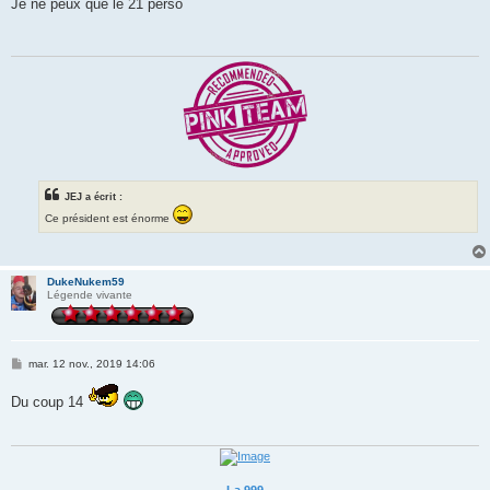
s
Je ne peux que le 21 perso
s
a
g
e
JEJ a écrit :
Ce président est énorme
DukeNukem59
Légende vivante
M
mar. 12 nov., 2019 14:06
e
s
Du coup 14
s
a
g
e