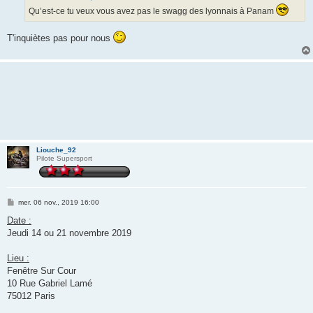
g
Qu’est-ce tu veux vous avez pas le swagg des lyonnais à Panam
e
T'inquiètes pas pour nous
Liouche_92
Pilote Supersport
M
mer. 06 nov., 2019 16:00
e
s
Date :
s
Jeudi 14 ou 21 novembre 2019
a
g
e
Lieu :
Fenêtre Sur Cour
10 Rue Gabriel Lamé
75012 Paris