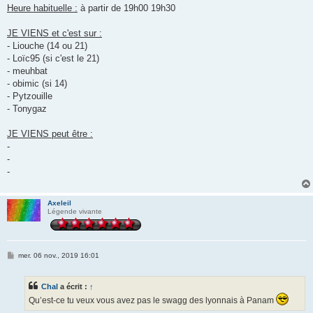
Heure habituelle :
à partir de 19h00 19h30
JE VIENS et c'est sur :
- Liouche (14 ou 21)
- Loïc95 (si c'est le 21)
- meuhbat
- obimic (si 14)
- Pytzouille
- Tonygaz
JE VIENS peut être :
-
-
-
Axeleil
Légende vivante
M
mer. 06 nov., 2019 16:01
e
s
s
Chal
a écrit :
↑
a
g
Qu’est-ce tu veux vous avez pas le swagg des lyonnais à Panam
e