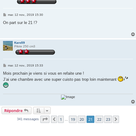
M
mar. 12 nov., 2019 15:30
e
s
On part sur le 21 !?
s
a
g
e
Karo59
Pilote 250 cm3
M
mar. 12 nov., 2019 15:33
e
s
Mois prochain je viens si vous en refaite une !
s
J’ai une chambre avec une super cuisto pas trop loin maintenant
a
g
e
Répondre
Page
21
sur
23
1
19
20
21
22
23
Précédente
Suivant
341 messages
…