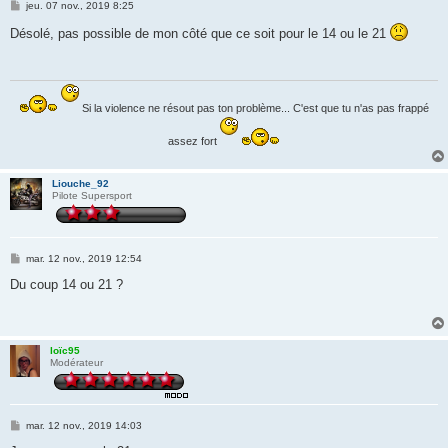
M
jeu. 07 nov., 2019 8:25
e
s
Désolé, pas possible de mon côté que ce soit pour le 14 ou le 21
s
a
g
e
Si la violence ne résout pas ton problème... C'est que tu n'as pas frappé
assez fort
Liouche_92
Pilote Supersport
M
mar. 12 nov., 2019 12:54
e
s
Du coup 14 ou 21 ?
s
a
g
e
loïc95
Modérateur
M
mar. 12 nov., 2019 14:03
e