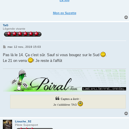
La 999
Mon ex Suzette
TaG
Légende vivante
M
mar. 12 nov., 2019 15:03
e
s
Pas là le 14. Ça c'est sûr. Sauf si vous bougez sur le Sud
.
s
Le 21 on verra
! Je reste à l'affût
a
g
e
Caytos a écrit :
Je t'aiiiiiiiiiime TAG
Liouche_92
Pilote Supersport