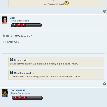
Je t'aiiiiiiiiiime TAG
Chal
Pilote Supersport
M
jeu. 07 nov., 2019 8:17
e
s
+1 pour Sky
s
a
g
e
Drex
a écrit :
↑
J'suis comme ca moi La main sur le coeur, le pied dans l'ravin.
Mini Jim
a écrit :
↑
[...]dans mon anal à moi (j'ai encore la trace de tes doigts Chal).
DeCaDeNcE
Pilote Supersport