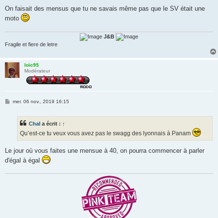
On faisait des mensus que tu ne savais même pas que le SV était une
moto
J&B
Fragile et fiere de letre
loïc95
Modérateur
M
mer. 06 nov., 2019 16:15
e
s
s
Chal
a écrit :
↑
a
g
Qu’est-ce tu veux vous avez pas le swagg des lyonnais à Panam
e
Le jour où vous faites une mensue à 40, on pourra commencer à parler
d'égal à égal