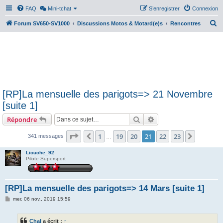
FAQ
Mini-tchat
S’enregistrer
Connexion
R
Forum SV650-SV1000
Discussions Motos & Motard(e)s
Rencontres
e
c
h
e
r
[RP]La mensuelle des parigots=> 21 Novembre
c
[suite 1]
h
Rechercher
Recherche avancée
Répondre
e
r
Page
21
sur
23
1
19
20
21
22
23
Précédente
Suivant
341 messages
…
Liouche_92
Pilote Supersport
[RP]La mensuelle des parigots=> 14 Mars [suite 1]
M
mer. 06 nov., 2019 15:59
e
s
s
Chal
a écrit :
↑
a