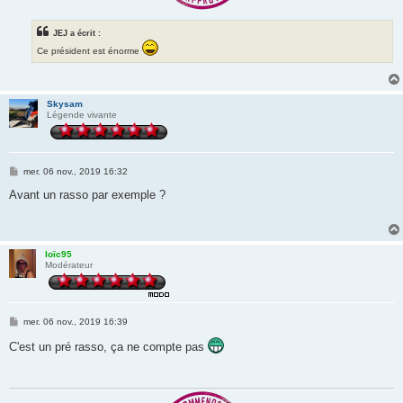
JEJ a écrit :
Ce président est énorme
Skysam
Légende vivante
M
mer. 06 nov., 2019 16:32
e
s
Avant un rasso par exemple ?
s
a
g
e
loïc95
Modérateur
M
mer. 06 nov., 2019 16:39
e
s
C'est un pré rasso, ça ne compte pas
s
a
g
e