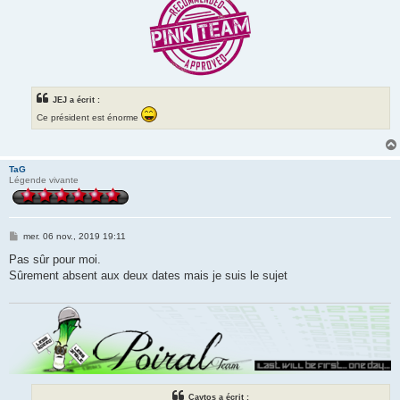
JEJ a écrit :
Ce président est énorme
TaG
Légende vivante
M
mer. 06 nov., 2019 19:11
e
s
Pas sûr pour moi.
s
Sûrement absent aux deux dates mais je suis le sujet
a
g
e
Caytos a écrit :