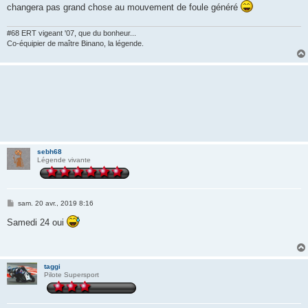
changera pas grand chose au mouvement de foule généré
#68 ERT vigeant '07, que du bonheur...
Co-équipier de maître Binano, la légende.
sebh68
Légende vivante
M
sam. 20 avr., 2019 8:16
e
s
Samedi 24 oui
s
a
g
e
taggi
Pilote Supersport