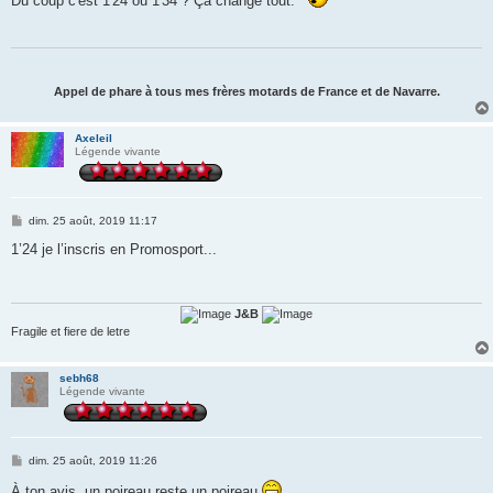
Du coup c'est 1'24 ou 1'34 ? Ça change tout.
s
a
g
e
Appel de phare à tous mes frères motards de France et de Navarre.
Axeleil
Légende vivante
M
dim. 25 août, 2019 11:17
e
s
1’24 je l’inscris en Promosport...
s
a
g
e
J&B
Fragile et fiere de letre
sebh68
Légende vivante
M
dim. 25 août, 2019 11:26
e
s
À ton avis, un poireau reste un poireau