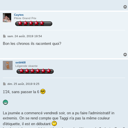
a
g
e
Caytos
Pilote Grand Prix
M
sam. 24 août, 2019 19:54
e
s
Bon les chronos ils racontent quoi?
s
a
g
e
sebh68
Légende vivante
M
dim. 25 août, 2019 9:25
e
s
1'24, sans passer la 6
s
a
g
e
La journée a commencé vendredi soir, on a pu faire l'administratif in
extremis. On se rend compte que Taggi n'a pas la même couleur
d'étiquette, il est en débutant