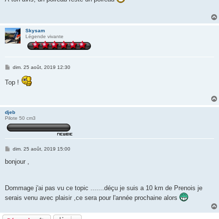
s
a
g
e
Skysam
Légende vivante
M
dim. 25 août, 2019 12:30
e
s
Top !
s
a
g
e
djeb
Pilote 50 cm3
M
dim. 25 août, 2019 15:00
e
s
bonjour ,
s
a
g
e
Dommage j'ai pas vu ce topic .......déçu je suis a 10 km de Prenois je
serais venu avec plaisir ,ce sera pour l'année prochaine alors