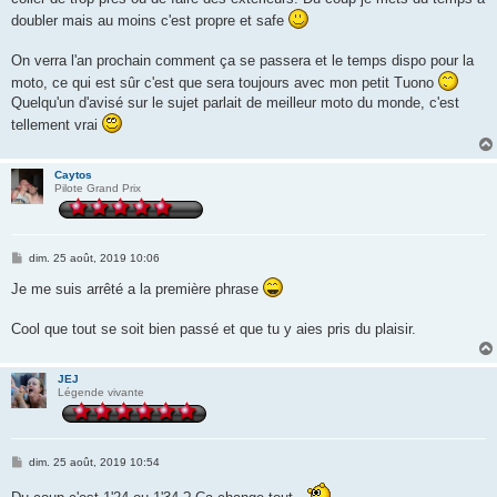
doubler mais au moins c'est propre et safe
On verra l'an prochain comment ça se passera et le temps dispo pour la
moto, ce qui est sûr c'est que sera toujours avec mon petit Tuono
Quelqu'un d'avisé sur le sujet parlait de meilleur moto du monde, c'est
tellement vrai
Caytos
Pilote Grand Prix
M
dim. 25 août, 2019 10:06
e
s
Je me suis arrêté a la première phrase
s
a
g
Cool que tout se soit bien passé et que tu y aies pris du plaisir.
e
JEJ
Légende vivante
M
dim. 25 août, 2019 10:54
e
s