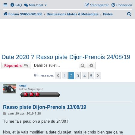
FAQ
Mini-tchat
S’enregistrer
Connexion
R
Forum SV650-SV1000
Discussions Motos & Motard(e)s
Pistes
e
c
h
e
r
Date 2020 ? Rasso piste Dijon-Prenois 24/08/19
c
Rechercher
Recherche avancée
Répondre
h
e
1
2
3
4
5
Précédente
Suivante
64 messages
r
taggi
Pilote Supersport
Rasso piste Dijon-Prenois 13/08/19
M
sam. 20 avr., 2019 7:28
e
s
Tu me fais peur, on a parlé du 24/08 !
s
a
g
Non, et je vais modifier la date du sujet, mais je crois bien que ça ne
e