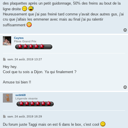
g
des plaquettes après un petit guidonnage, 50% des freins au bout de la
e
ligne droite
Heureusement que j'ai pas freiné tard comme y'avait deux autres gus, j'ai
cru que j'allais les emmener avec mais au final j'ai pu ralentir
suffisamment
Caytos
Pilote Grand Prix
M
sam. 24 août, 2019 13:27
e
s
Hey hey.
s
Cool que tu sois a Dijon. Ya qui finalement ?
a
g
e
Amuse toi bien !!
sebh68
Légende vivante
M
sam. 24 août, 2019 16:29
e
s
Du forum juste Taggi mais on est 6 dans le box, c'est cool
s