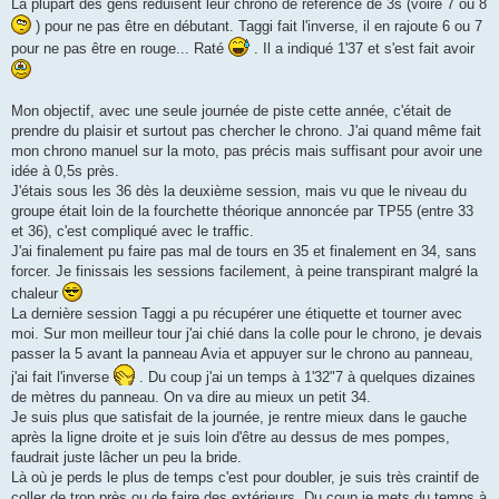
La plupart des gens réduisent leur chrono de référence de 3s (voire 7 ou 8
) pour ne pas être en débutant. Taggi fait l'inverse, il en rajoute 6 ou 7
pour ne pas être en rouge... Raté
. Il a indiqué 1'37 et s'est fait avoir
Mon objectif, avec une seule journée de piste cette année, c'était de
prendre du plaisir et surtout pas chercher le chrono. J'ai quand même fait
mon chrono manuel sur la moto, pas précis mais suffisant pour avoir une
idée à 0,5s près.
J'étais sous les 36 dès la deuxième session, mais vu que le niveau du
groupe était loin de la fourchette théorique annoncée par TP55 (entre 33
et 36), c'est compliqué avec le traffic.
J'ai finalement pu faire pas mal de tours en 35 et finalement en 34, sans
forcer. Je finissais les sessions facilement, à peine transpirant malgré la
chaleur
La dernière session Taggi a pu récupérer une étiquette et tourner avec
moi. Sur mon meilleur tour j'ai chié dans la colle pour le chrono, je devais
passer la 5 avant la panneau Avia et appuyer sur le chrono au panneau,
j'ai fait l'inverse
. Du coup j'ai un temps à 1'32"7 à quelques dizaines
de mètres du panneau. On va dire au mieux un petit 34.
Je suis plus que satisfait de la journée, je rentre mieux dans le gauche
après la ligne droite et je suis loin d'être au dessus de mes pompes,
faudrait juste lâcher un peu la bride.
Là où je perds le plus de temps c'est pour doubler, je suis très craintif de
coller de trop près ou de faire des extérieurs. Du coup je mets du temps à