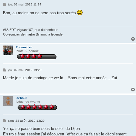
M
jeu. 02 mai, 2019 11:24
e
s
Bon, au moins on ne sera pas trop serrés
s
a
g
e
#68 ERT vigeant '07, que du bonheur...
Co-équipier de maître Binano, la légende.
Titounecsn
Pilote Superbike
M
jeu. 02 mai, 2019 19:23
e
s
Merde je suis de mariage ce we là... Sans moi cette année... Zut
s
a
g
e
sebh68
Légende vivante
M
sam. 24 août, 2019 13:20
e
s
Yo, ça se passe bien sous le soleil de Dijon.
s
En troisième session j'ai découvert l'effet que ça faisait le décollement
a