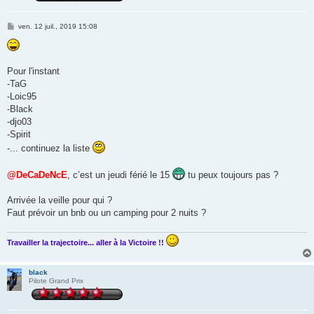
M
ven. 12 juil., 2019 15:08
e
s
s
a
g
Pour l'instant
e
-TaG
-Loic95
-Black
-djo03
-Spirit
-... continuez la liste
@DeCaDeNcE
, c’est un jeudi férié le 15
tu peux toujours pas ?
Arrivée la veille pour qui ?
Faut prévoir un bnb ou un camping pour 2 nuits ?
Travailler la trajectoire... aller à la Victoire !!
black
Pilote Grand Prix