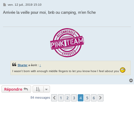
M
ven. 12 juil., 2019 15:10
e
s
Arrivée la veille pour moi, bnb ou camping, m'en fiche
s
a
g
e
Sharter
a écrit :
↑
I wasn't born with enough middle fingers to let you know how I feel about you
Répondre
1
2
3
4
5
6
Précédente
Suivante
84 messages