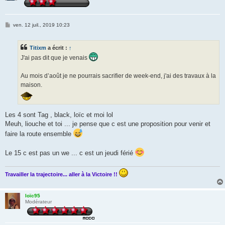
M
ven. 12 juil., 2019 10:23
e
s
s
Titixm
a écrit :
↑
a
g
J'ai pas dit que je venais
e
Au mois d’août je ne pourrais sacrifier de week-end, j'ai des travaux à la
maison.
Les 4 sont Tag , black, loïc et moi lol
Meuh, liouche et toi ... je pense que c est une proposition pour venir et
faire la route ensemble
Le 15 c est pas un we ... c est un jeudi férié
Travailler la trajectoire... aller à la Victoire !!
loïc95
Modérateur