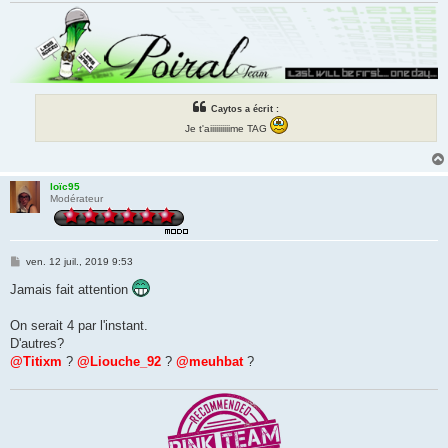
Caytos a écrit :
Je t'aiiiiiiiiiime TAG
loïc95
Modérateur
M
ven. 12 juil., 2019 9:53
e
s
Jamais fait attention
s
a
g
On serait 4 par l'instant.
e
D'autres?
@Titixm
?
@Liouche_92
?
@meuhbat
?