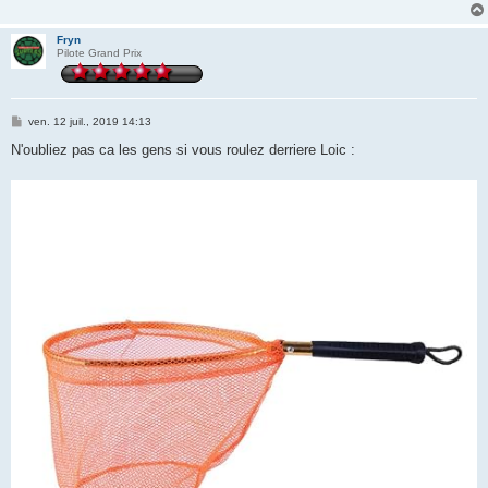
Fryn
Pilote Grand Prix
M
ven. 12 juil., 2019 14:13
e
s
N'oubliez pas ca les gens si vous roulez derriere Loic :
s
a
g
e