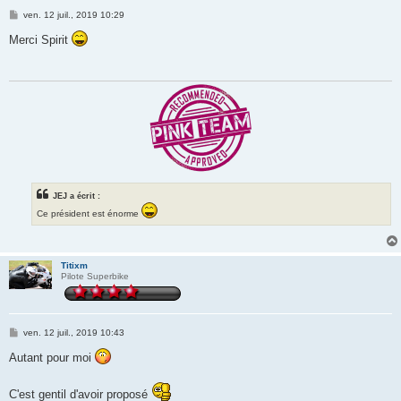
M
ven. 12 juil., 2019 10:29
e
s
Merci Spirit
s
a
g
e
JEJ a écrit :
Ce président est énorme
Titixm
Pilote Superbike
M
ven. 12 juil., 2019 10:43
e
s
Autant pour moi
s
a
g
C'est gentil d'avoir proposé
e