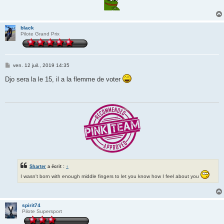
black
Pilote Grand Prix
M
ven. 12 juil., 2019 14:35
e
s
Djo sera la le 15, il a la flemme de voter
s
a
g
e
Sharter
a écrit :
↑
I wasn't born with enough middle fingers to let you know how I feel about you
spirit74
Pilote Supersport