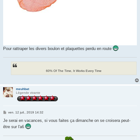
Pour rattraper les divers boulon et plaquettes perdu en route
60% Of The Time, It Works Every Time
meuhbat
Légende vivante
M
ven. 12 juil., 2019 14:32
e
s
Je serai en vacances, si vous faites ça dimanche on se croisera peut-
s
être sur l'a6
a
g
e