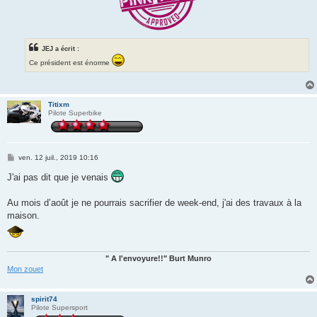
JEJ a écrit :
Ce président est énorme
Titixm
Pilote Superbike
M
ven. 12 juil., 2019 10:16
e
s
J'ai pas dit que je venais
s
a
g
Au mois d’août je ne pourrais sacrifier de week-end, j'ai des travaux à la
e
maison.
" A l'envoyure!!" Burt Munro
Mon zouet
spirit74
Pilote Supersport