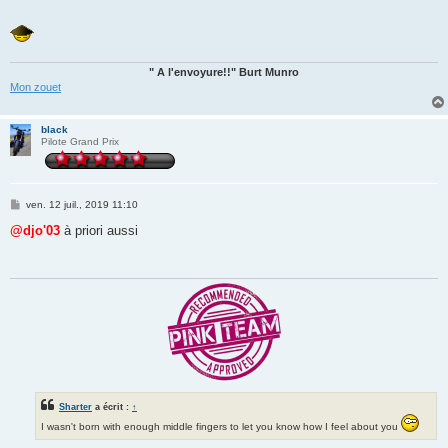
" A l'envoyure!!" Burt Munro
Mon zouet
black
Pilote Grand Prix
M
ven. 12 juil., 2019 11:10
e
s
@djo'03
à priori aussi
s
a
g
e
Sharter
a écrit :
↑
I wasn't born with enough middle fingers to let you know how I feel about you