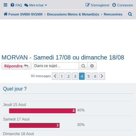
FAQ
Mini-tchat
S’enregistrer
Connexion
R
Forum SV650-SV1000
Discussions Motos & Motard(e)s
Rencontres
e
c
h
e
r
MORVAN - Samedi 17/08 ou dimanche 18/08
c
Rechercher
Recherche avancée
Répondre
h
e
1
2
3
4
5
6
Précédente
Suivante
84 messages
r
Quel jour ?
Jeudi 15 Aout
40%
4
Samedi 17 Aout
30%
3
Dimanche 18 Aout