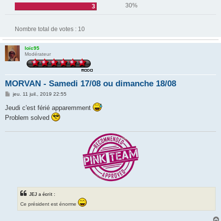
30%
3
Nombre total de votes :
10
loïc95
Modérateur
MORVAN - Samedi 17/08 ou dimanche 18/08
M
jeu. 11 juil., 2019 22:55
e
s
Jeudi c'est férié apparemment
s
Problem solved
a
g
e
JEJ a écrit :
Ce président est énorme