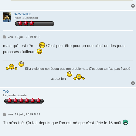
DeCaDeNcE
Pilote Supersport
M
ven. 12 juil., 2019 8:08
e
s
mais qu'il est c*n ...
C'est peut être pour ça que c'est un des jours
s
proposés d'ailleurs
a
g
e
Si la violence ne résout pas ton problème... C'est que tu n'as pas frappé
assez fort
TaG
Légende vivante
M
ven. 12 juil., 2019 8:39
e
s
Tu m'as tué. Ça fait depuis que l'on est né que c'est férié le 15 août
s
a
g
e