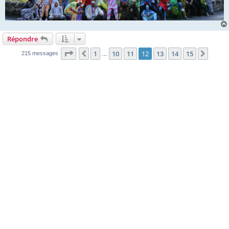
Répondre
Page
12
sur
15
1
10
11
12
13
14
15
Précédente
Suiva
215 messages
…