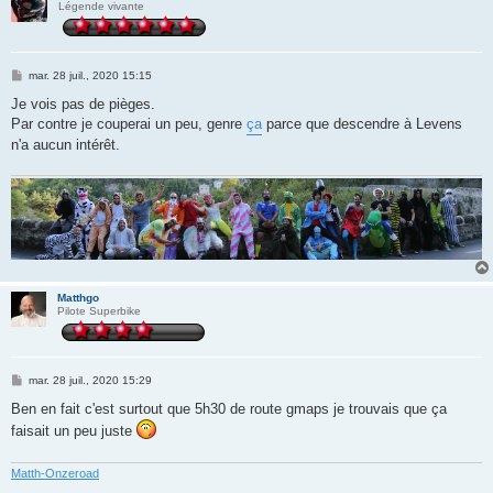
Légende vivante
M
mar. 28 juil., 2020 15:15
e
s
Je vois pas de pièges.
s
Par contre je couperai un peu, genre
ça
parce que descendre à Levens
a
g
n'a aucun intérêt.
e
Matthgo
Pilote Superbike
M
mar. 28 juil., 2020 15:29
e
s
Ben en fait c'est surtout que 5h30 de route gmaps je trouvais que ça
s
faisait un peu juste
a
g
e
Matth-Onzeroad