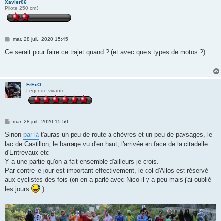
Xavier06
Pilote 250 cm3
M
mar. 28 juil., 2020 15:45
e
s
Ce serait pour faire ce trajet quand ? (et avec quels types de motos ?)
s
a
g
e
FrEdO
Légende vivante
M
mar. 28 juil., 2020 15:50
e
s
Sinon
par là
t'auras un peu de route à chèvres et un peu de paysages, le
s
lac de Castillon, le barrage vu d'en haut, l'arrivée en face de la citadelle
a
g
d'Entrevaux etc
e
Y a une partie qu'on a fait ensemble d'ailleurs je crois.
Par contre le jour est important effectivement, le col d'Allos est réservé
aux cyclistes des fois (on en a parlé avec Nico il y a peu mais j'ai oublié
les jours
).