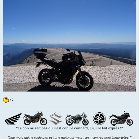
a
g
e
"Le con ne sait pas qu'il est con, le connard, lui, il le fait exprès !"
"Une moto qui ne roule pas est une moto qui meurt, les miennes sont immortelles !"