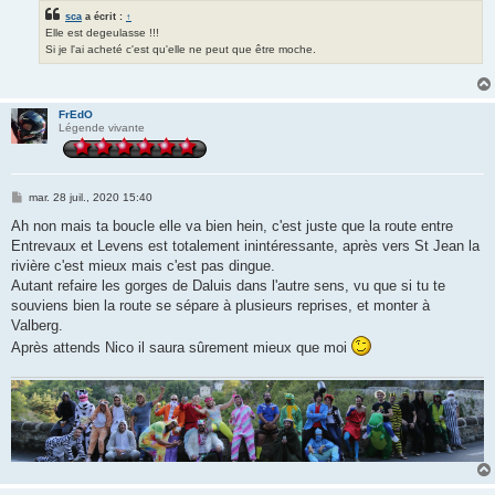
sca
a écrit :
↑
Elle est degeulasse !!!
Si je l'ai acheté c'est qu'elle ne peut que être moche.
FrEdO
Légende vivante
M
mar. 28 juil., 2020 15:40
e
s
Ah non mais ta boucle elle va bien hein, c'est juste que la route entre
s
Entrevaux et Levens est totalement inintéressante, après vers St Jean la
a
g
rivière c'est mieux mais c'est pas dingue.
e
Autant refaire les gorges de Daluis dans l'autre sens, vu que si tu te
souviens bien la route se sépare à plusieurs reprises, et monter à
Valberg.
Après attends Nico il saura sûrement mieux que moi