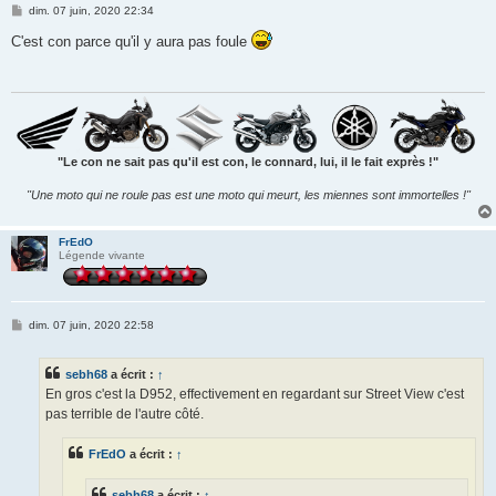
M
dim. 07 juin, 2020 22:34
e
s
C'est con parce qu'il y aura pas foule
s
a
g
e
"Le con ne sait pas qu'il est con, le connard, lui, il le fait exprès !"
"Une moto qui ne roule pas est une moto qui meurt, les miennes sont immortelles !"
FrEdO
Légende vivante
M
dim. 07 juin, 2020 22:58
e
s
s
sebh68
a écrit :
↑
a
g
En gros c'est la D952, effectivement en regardant sur Street View c'est
e
pas terrible de l'autre côté.
FrEdO
a écrit :
↑
sebh68
a écrit :
↑