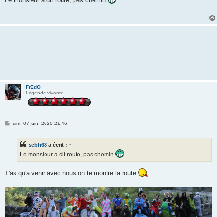
Le monsieur a dit route, pas chemin
s
a
g
e
FrEdO
Légende vivante
M
dim. 07 juin, 2020 21:46
e
s
s
sebh68
a écrit :
↑
a
g
Le monsieur a dit route, pas chemin
e
T'as qu'à venir avec nous on te montre la route