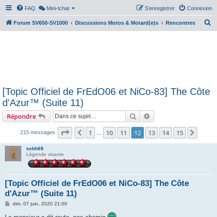
FAQ
Mini-tchat
S’enregistrer
Connexion
R
Forum SV650-SV1000
Discussions Motos & Motard(e)s
Rencontres
e
c
h
e
r
[Topic Officiel de FrEdO06 et NiCo-83] The Côte
c
d'Azur™ (Suite 11)
h
Rechercher
Recherche avancée
Répondre
e
r
Page
12
sur
15
1
10
11
12
13
14
15
Précédente
Suiva
215 messages
…
sebh68
Légende vivante
[Topic Officiel de FrEdO06 et NiCo-83] The Côte
d'Azur™ (Suite 11)
M
dim. 07 juin, 2020 21:00
e
s