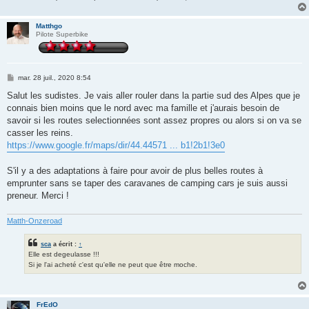
Matthgo
Pilote Superbike
M
mar. 28 juil., 2020 8:54
e
s
Salut les sudistes. Je vais aller rouler dans la partie sud des Alpes que je
s
connais bien moins que le nord avec ma famille et j'aurais besoin de
a
g
savoir si les routes selectionnées sont assez propres ou alors si on va se
e
casser les reins.
https://www.google.fr/maps/dir/44.44571 ... b1!2b1!3e0
S'il y a des adaptations à faire pour avoir de plus belles routes à
emprunter sans se taper des caravanes de camping cars je suis aussi
preneur. Merci !
Matth-Onzeroad
sca
a écrit :
↑
Elle est degeulasse !!!
Si je l'ai acheté c'est qu'elle ne peut que être moche.
FrEdO