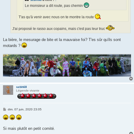
Le monsieur a dit route, pas chemin
T'as qu'à venir avec nous on te montre la route
J'ai proposé le rasso aux copains, mais c'est pas leur truc
La bière, le mesurage de bite et la mauvaise foi? T'es sûr qu'ils sont
motards ?
sebh68
Légende vivante
M
dim. 07 juin, 2020 23:05
e
s
s
a
g
Si mais plutôt en petit comité.
e