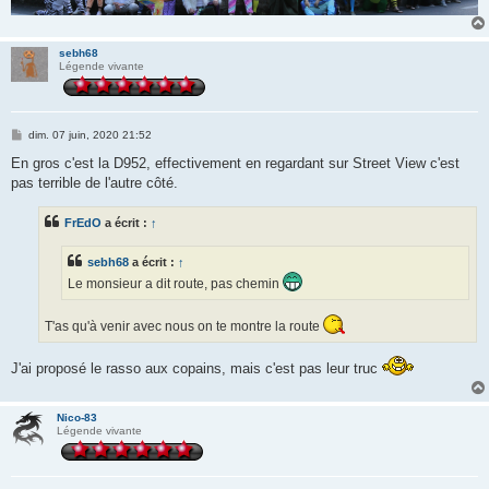
sebh68
Légende vivante
M
dim. 07 juin, 2020 21:52
e
s
En gros c'est la D952, effectivement en regardant sur Street View c'est
s
pas terrible de l'autre côté.
a
g
e
FrEdO
a écrit :
↑
sebh68
a écrit :
↑
Le monsieur a dit route, pas chemin
T'as qu'à venir avec nous on te montre la route
J'ai proposé le rasso aux copains, mais c'est pas leur truc
Nico-83
Légende vivante