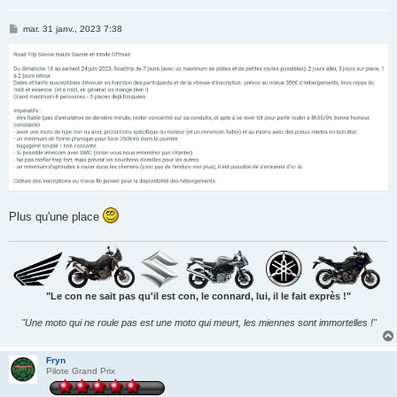
M
mar. 31 janv., 2023 7:38
e
s
s
a
g
e
Plus qu'une place
"Le con ne sait pas qu'il est con, le connard, lui, il le fait exprès !"
"Une moto qui ne roule pas est une moto qui meurt, les miennes sont immortelles !"
Fryn
Pilote Grand Prix