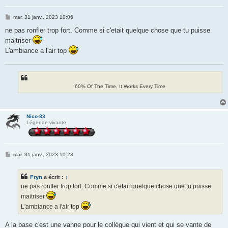
M
mar. 31 janv., 2023 10:06
e
s
ne pas ronfler trop fort. Comme si c'etait quelque chose que tu puisse
s
maitriser
a
g
L'ambiance a l'air top
e
60% Of The Time, It Works Every Time
Nico-83
Légende vivante
M
mar. 31 janv., 2023 10:23
e
s
s
Fryn
a écrit :
↑
a
g
ne pas ronfler trop fort. Comme si c'etait quelque chose que tu puisse
e
maitriser
L'ambiance a l'air top
A la base c'est une vanne pour le collègue qui vient et qui se vante de