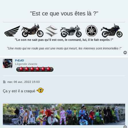
a
g
e
"Est ce que vous êtes là ?"
"Le con ne sait pas qu'il est con, le connard, lui, il le fait exprès !"
"Une moto qui ne roule pas est une moto qui meurt, les miennes sont immortelles !"
FrEdO
Légende vivante
M
mer. 06 avr., 2022 15:03
e
s
Ça y est il a craqué
s
a
g
e