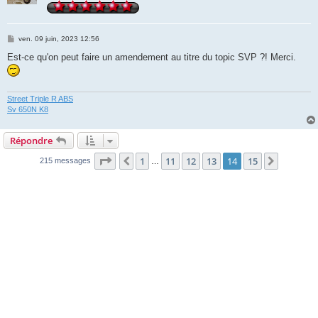
M
ven. 09 juin, 2023 12:56
e
s
Est-ce qu'on peut faire un amendement au titre du topic SVP ?! Merci.
s
a
g
e
Street Triple R ABS
Sv 650N K8
Répondre
Page
14
sur
15
1
11
12
13
14
15
Précédente
Suivant
215 messages
…