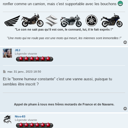
ronfler comme un camion, mais c'est supportable avec les bouchons
"Le con ne sait pas qu'il est con, le connard, lui, il le fait exprès !"
"Une moto qui ne roule pas est une moto qui meurt, les miennes sont immortelles !"
JEJ
Légende vivante
M
mar. 31 janv., 2023 18:50
e
s
Et le "bonne humeur constante" c'est une vanne aussi, puisque tu
s
sembles être inscrit ?
a
g
e
Appel de phare à tous mes frères motards de France et de Navarre.
Nico-83
Légende vivante