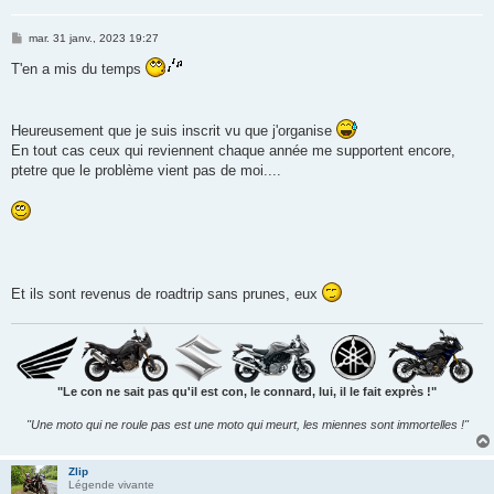
M
mar. 31 janv., 2023 19:27
e
s
T'en a mis du temps
s
a
g
e
Heureusement que je suis inscrit vu que j'organise
En tout cas ceux qui reviennent chaque année me supportent encore,
ptetre que le problème vient pas de moi....
Et ils sont revenus de roadtrip sans prunes, eux
"Le con ne sait pas qu'il est con, le connard, lui, il le fait exprès !"
"Une moto qui ne roule pas est une moto qui meurt, les miennes sont immortelles !"
Zlip
Légende vivante