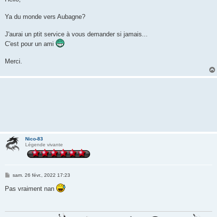
s
a
g
Ya du monde vers Aubagne?
e
J'aurai un ptit service à vous demander si jamais...
C'est pour un ami
Merci.
Nico-83
Légende vivante
M
sam. 26 févr., 2022 17:23
e
s
Pas vraiment nan
s
a
g
e