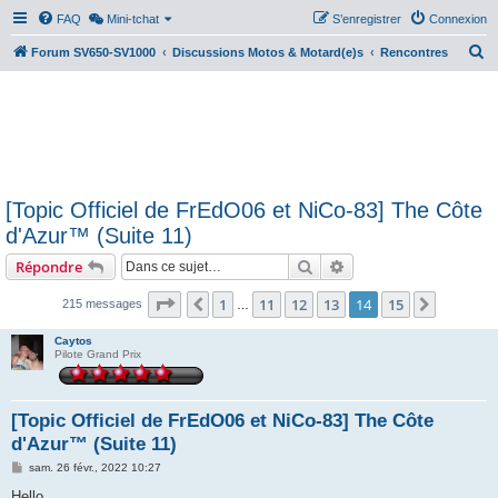
FAQ
Mini-tchat
S’enregistrer
Connexion
R
Forum SV650-SV1000
Discussions Motos & Motard(e)s
Rencontres
e
c
h
e
r
[Topic Officiel de FrEdO06 et NiCo-83] The Côte
c
d'Azur™ (Suite 11)
h
Rechercher
Recherche avancée
Répondre
e
r
Page
14
sur
15
1
11
12
13
14
15
Précédente
Suivant
215 messages
…
Caytos
Pilote Grand Prix
[Topic Officiel de FrEdO06 et NiCo-83] The Côte
d'Azur™ (Suite 11)
M
sam. 26 févr., 2022 10:27
e
s
Hello,