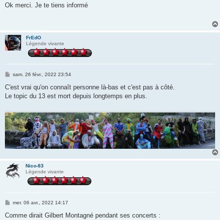
s
Ok merci. Je te tiens informé
s
a
g
e
FrEdO
Légende vivante
M
sam. 26 févr., 2022 23:54
e
s
C'est vrai qu'on connaît personne là-bas et c'est pas à côté.
s
Le topic du 13 est mort depuis longtemps en plus.
a
g
e
Nico-83
Légende vivante
M
mer. 06 avr., 2022 14:17
e
s
Comme dirait Gilbert Montagné pendant ses concerts :
s