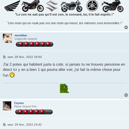
"Le con ne sait pas qu'il est con, le connard, lui, il le fait exprès !"
"Une moto qui ne roule pas est une moto qui meurt, les miennes sont immortelles !"
meuhbat
Légende vivante
M
sam. 26 févr., 2022 18:50
e
s
J'ai 2 potes qui habitent juste à coté, si jamais tu ne trouves personne en
s
direct ici y en a bien 1 qui pourra aller voir, j'ai fait la même chose pour
a
g
l'un
e
Caytos
Pilote Grand Prix
M
sam. 26 févr., 2022 23:42
e