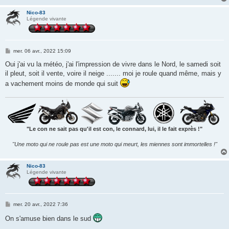
Nico-83
Légende vivante
M
mer. 06 avr., 2022 15:09
e
s
Oui j'ai vu la météo, j'ai l'impression de vivre dans le Nord, le samedi soit
s
il pleut, soit il vente, voire il neige ....... moi je roule quand même, mais y
a
g
a vachement moins de monde qui suit
e
"Le con ne sait pas qu'il est con, le connard, lui, il le fait exprès !"
"Une moto qui ne roule pas est une moto qui meurt, les miennes sont immortelles !"
Nico-83
Légende vivante
M
mer. 20 avr., 2022 7:36
e
s
On s'amuse bien dans le sud
s
a