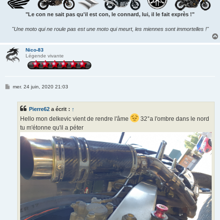
"Le con ne sait pas qu'il est con, le connard, lui, il le fait exprès !"
"Une moto qui ne roule pas est une moto qui meurt, les miennes sont immortelles !"
Nico-83
Légende vivante
M
mer. 24 juin, 2020 21:03
e
s
s
Pierre62
a écrit :
↑
a
g
Hello mon delkevic vient de rendre l'âme
32°a l'ombre dans le nord
e
tu m'étonne qu'il a péter