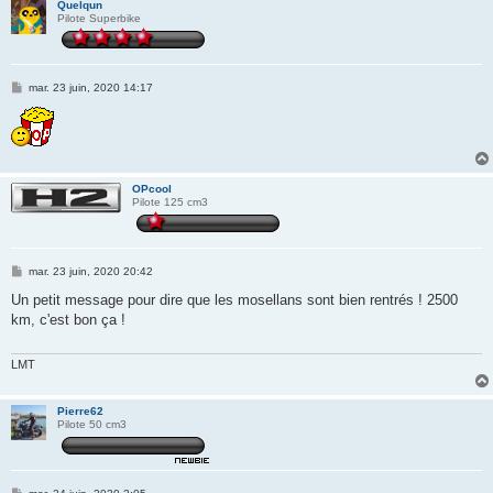
Quelqun
Pilote Superbike
M
mar. 23 juin, 2020 14:17
e
s
s
a
g
e
OPcool
Pilote 125 cm3
M
mar. 23 juin, 2020 20:42
e
s
Un petit message pour dire que les mosellans sont bien rentrés ! 2500
s
km, c'est bon ça !
a
g
e
LMT
Pierre62
Pilote 50 cm3
M