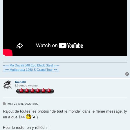
--== Ma Ducati 848 Evo Black Steal ==--
--== Multistrada 1260 S Grand Tour ==--
Nico-83
Légende vivante
M
mar. 23 juin, 2020 8:02
e
s
Rajout de toutes les photos "de tout le monde" dans le 4eme message. (y
s
en a que 144
)
a
g
e
Pour le reste, on y réfléchi !