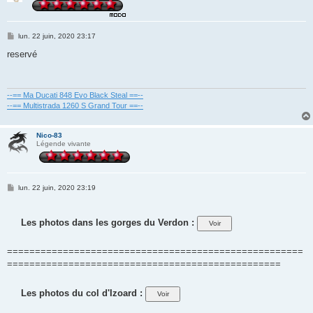
M
lun. 22 juin, 2020 23:17
e
s
reservé
s
a
g
e
--== Ma Ducati 848 Evo Black Steal ==--
--== Multistrada 1260 S Grand Tour ==--
Nico-83
Légende vivante
M
lun. 22 juin, 2020 23:19
e
s
s
a
Les photos dans les gorges du Verdon :
g
e
=====================================================
=================================================
Les photos du col d'Izoard :