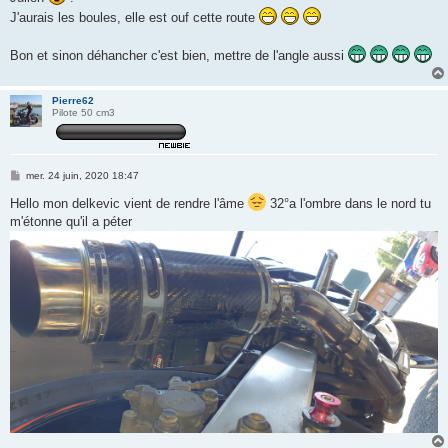
J'aurais les boules, elle est ouf cette route
Bon et sinon déhancher c'est bien, mettre de l'angle aussi
Pierre62
Pilote 50 cm3
M
mer. 24 juin, 2020 18:47
e
s
Hello mon delkevic vient de rendre l'âme
32°a l'ombre dans le nord tu
s
m'étonne qu'il a péter
a
g
e