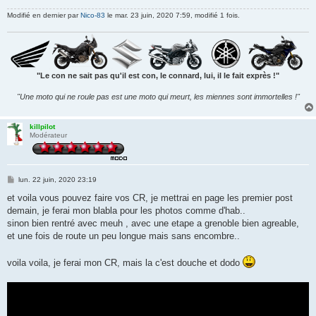
Modifié en dernier par
Nico-83
le mar. 23 juin, 2020 7:59, modifié 1 fois.
"Le con ne sait pas qu'il est con, le connard, lui, il le fait exprès !"
"Une moto qui ne roule pas est une moto qui meurt, les miennes sont immortelles !"
killpilot
Modérateur
M
lun. 22 juin, 2020 23:19
e
s
et voila vous pouvez faire vos CR, je mettrai en page les premier post
s
demain, je ferai mon blabla pour les photos comme d'hab..
a
g
sinon bien rentré avec meuh , avec une etape a grenoble bien agreable,
e
et une fois de route un peu longue mais sans encombre..
voila voila, je ferai mon CR, mais la c'est douche et dodo