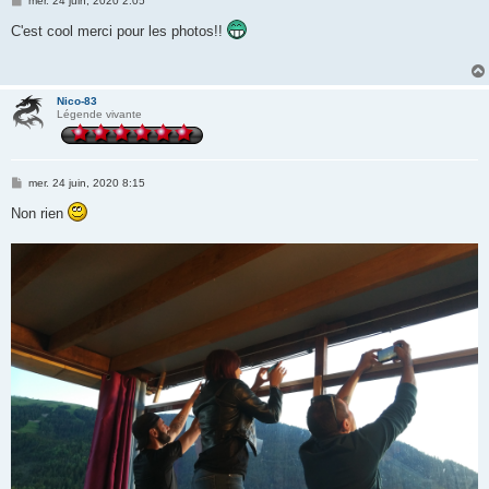
mer. 24 juin, 2020 2:05
e
s
C'est cool merci pour les photos!!
s
a
g
e
Nico-83
Légende vivante
M
mer. 24 juin, 2020 8:15
e
s
Non rien
s
a
g
e