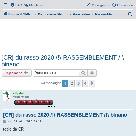
FAQ
Mini-tchat
S’enregistrer
Connexion
R
Forum SV650-SV1000
Discussions Motos & Motard(e)s
Rencontres
Rassemblements nationaux
e
c
h
e
r
[CR] du rasso 2020 /!\ RASSEMBLEMENT /!\
c
binano
h
Rechercher
Recherche avancée
Répondre
e
r
1
2
3
4
Suivante
53 messages
killpilot
Modérateur
[CR] du rasso 2020 /!\ RASSEMBLEMENT /!\ binano
M
lun. 22 juin, 2020 23:17
e
s
topic de CR
s
a