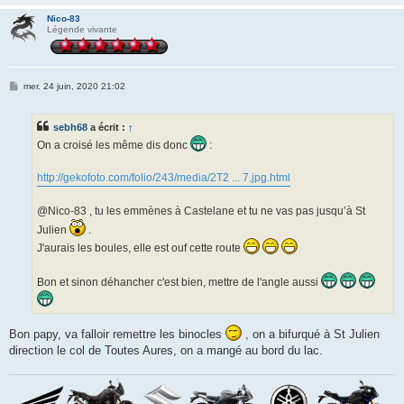
Nico-83
Légende vivante
M
mer. 24 juin, 2020 21:02
e
s
s
sebh68
a écrit :
↑
a
g
On a croisé les même dis donc
:
e
http://gekofoto.com/folio/243/media/2T2 ... 7.jpg.html
@Nico-83 , tu les emmènes à Castelane et tu ne vas pas jusqu’à St
Julien
.
J'aurais les boules, elle est ouf cette route
Bon et sinon déhancher c'est bien, mettre de l'angle aussi
Bon papy, va falloir remettre les binocles
, on a bifurqué à St Julien
direction le col de Toutes Aures, on a mangé au bord du lac.