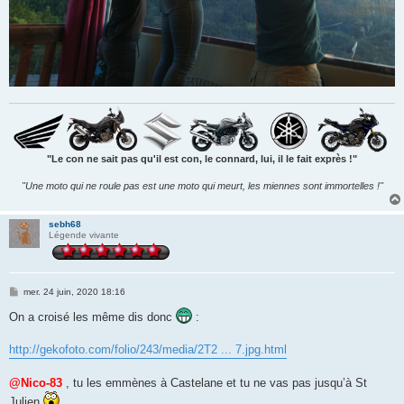
"Le con ne sait pas qu'il est con, le connard, lui, il le fait exprès !"
"Une moto qui ne roule pas est une moto qui meurt, les miennes sont immortelles !"
sebh68
Légende vivante
M
mer. 24 juin, 2020 18:16
e
s
On a croisé les même dis donc
:
s
a
g
http://gekofoto.com/folio/243/media/2T2 ... 7.jpg.html
e
@Nico-83
, tu les emmènes à Castelane et tu ne vas pas jusqu’à St
Julien
.