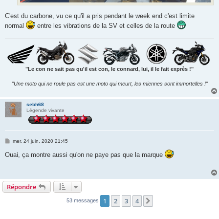
C'est du carbone, vu ce qu'il a pris pendant le week end c'est limite
normal
entre les vibrations de la SV et celles de la route
"Le con ne sait pas qu'il est con, le connard, lui, il le fait exprès !"
"Une moto qui ne roule pas est une moto qui meurt, les miennes sont immortelles !"
sebh68
Légende vivante
M
mer. 24 juin, 2020 21:45
e
s
Ouai, ça montre aussi qu'on ne paye pas que la marque
s
a
g
e
Répondre
1
2
3
4
Suivante
53 messages