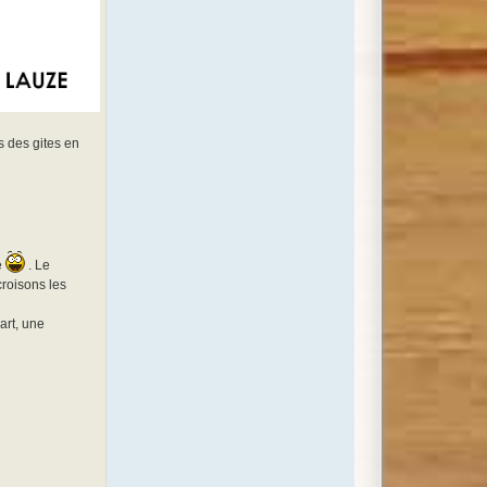
s des gites en
e
. Le
roisons les
art, une