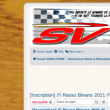
Accès rapide
FAQ
Mini-tchat
Forum SV650-SV1000
Discussions Motos & Motard(e)
[Inscription] /!\ Rasso Binano 2021 /!
Recher
Re
Verrouillé