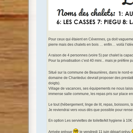
Pour ceux qui étaient en Cévennes, ça doit vagueme
pierre mais des chalets en bois … enfin… voilà l’idé
A raison de 4 personnes (voire 5) par chalet la capac
Pour la privatisation c’est 40 mini... mais je préfère 
Situé sur la commune de Beaurières, dans le nord-es
domaine de Chanteduc devrait proposer des prestati
doigts).
Village de vacances, ses équipements ne nous laissero
immense salle commune, les repas pris sur place en int
Le tout (hébergement, linge de lit, repas, boissons, 
Je reviendrai vers vous dès que possible pour rensei
En option Les serviettes de toilette/kit hygiene à 10€
Arrivée prévue
le vendredi 11 juin départ prévu