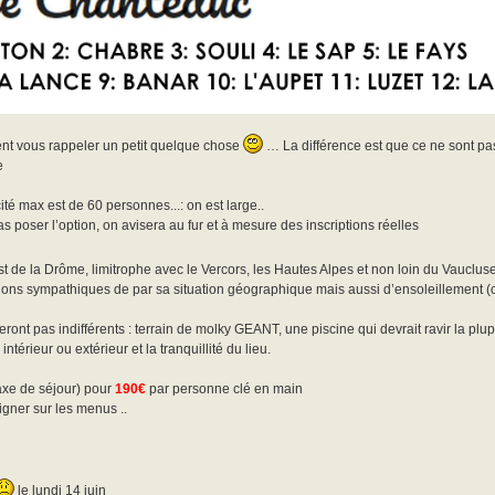
nt vous rappeler un petit quelque chose
… La différence est que ce ne sont pa
e
ité max est de 60 personnes...: on est large..
pas poser l’option, on avisera au fur et à mesure des inscriptions réelles
t de la Drôme, limitrophe avec le Vercors, les Hautes Alpes et non loin du Vauclus
ons sympathiques de par sa situation géographique mais aussi d’ensoleillement (c
nt pas indifférents : terrain de molky GEANT, une piscine qui devrait ravir la plup
érieur ou extérieur et la tranquillité du lieu.
taxe de séjour) pour
190€
par personne clé en main
gner sur les menus ..
le lundi 14 juin