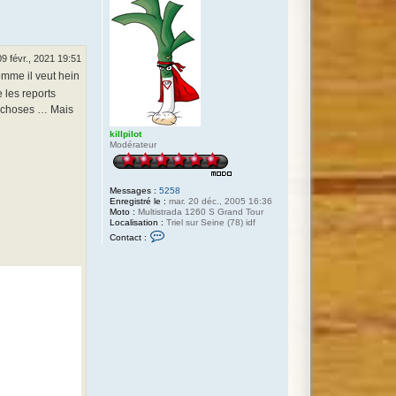
09 févr., 2021 19:51
omme il veut hein
 les reports
es choses … Mais
killpilot
Modérateur
Messages :
5258
Enregistré le :
mar. 20 déc., 2005 16:36
Moto :
Multistrada 1260 S Grand Tour
Localisation :
Triel sur Seine (78) idf
C
Contact :
o
n
t
a
c
t
e
r
k
i
l
l
p
i
l