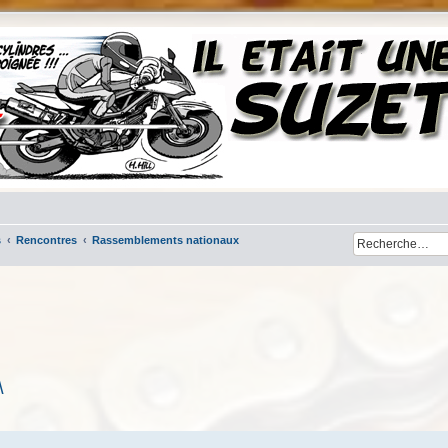
s
Rencontres
Rassemblements nationaux
\
cher
cherche avancée