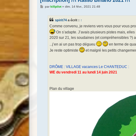
[Inscription] /!\ Rasso Binano 2021 /!\
M
par
killpilot
»
dim. 14 févr., 2021 21:48
e
s
s
spirit74
a écrit :
↑
a
g
Comme convenu, je reviens vers vous pour vous pr
e
On s’adapte. J’avais plusieurs pistes mais, elle
2020 sur 21, les soudaines (et compréhensibles ?) au
...j’en ai un pas trop dégueu
en terme de qual
Je reste optimiste
et malgré les petits changement
DRÔME : VILLAGE vacances Le CHANTEDUC :
WE du vendredi 11 au lundi 14 juin 2021
Plan du village