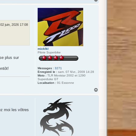
a
u
t
 02 juin, 2026 17:08
micklkl
Pilote Superbike
se plus sur
ntôt!
Messages :
3271
Enregistré le :
sam. 07 févr., 2009 14:28
Moto :
TLR Movistar 2002 et 1290
Superduke GT
Localisation :
91 Essonne
H
a
u
t
z moi les vôtres