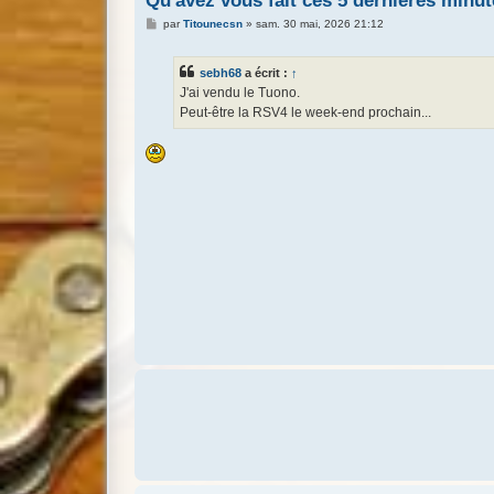
Qu'avez vous fait ces 5 dernières minut
M
par
Titounecsn
»
sam. 30 mai, 2026 21:12
e
s
s
sebh68
a écrit :
↑
a
g
J'ai vendu le Tuono.
e
Peut-être la RSV4 le week-end prochain...