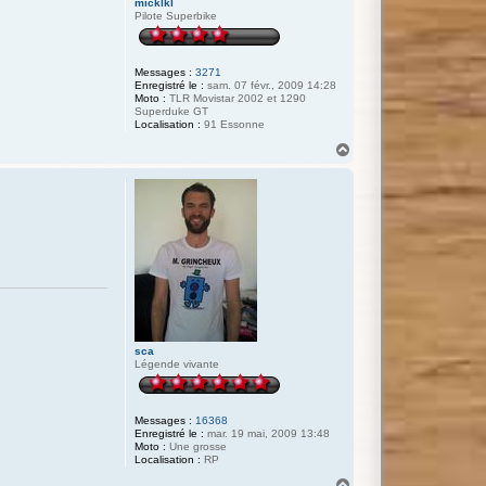
micklkl
Pilote Superbike
Messages :
3271
Enregistré le :
sam. 07 févr., 2009 14:28
Moto :
TLR Movistar 2002 et 1290
Superduke GT
Localisation :
91 Essonne
H
a
u
t
sca
Légende vivante
Messages :
16368
Enregistré le :
mar. 19 mai, 2009 13:48
Moto :
Une grosse
Localisation :
RP
H