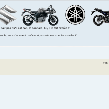
sait pas qu'il est con, le connard, lui, il le fait exprès !"
roule pas est une moto qui meurt, les miennes sont immortelles !"
ven.