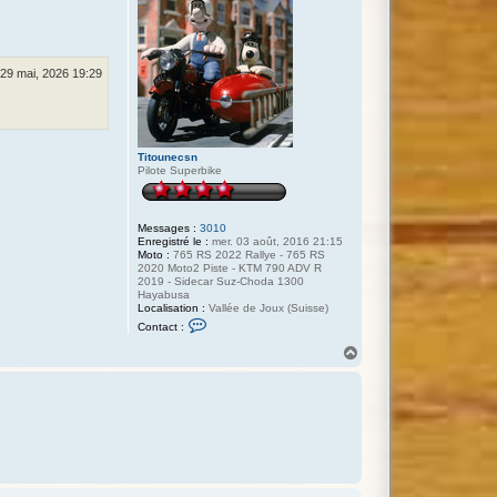
 29 mai, 2026 19:29
Titounecsn
Pilote Superbike
Messages :
3010
Enregistré le :
mer. 03 août, 2016 21:15
Moto :
765 RS 2022 Rallye - 765 RS
2020 Moto2 Piste - KTM 790 ADV R
2019 - Sidecar Suz-Choda 1300
Hayabusa
Localisation :
Vallée de Joux (Suisse)
C
Contact :
o
n
H
t
a
a
u
c
t
t
e
r
T
i
t
o
u