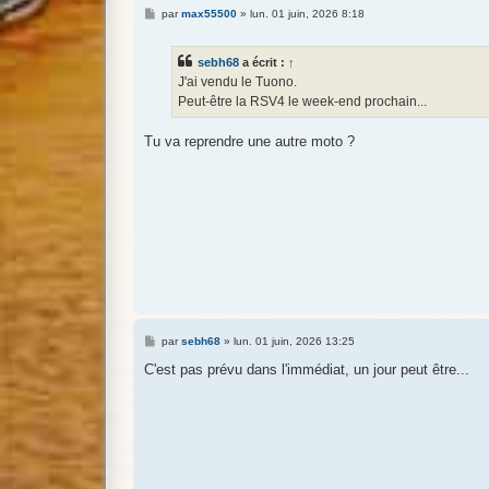
M
par
max55500
»
lun. 01 juin, 2026 8:18
e
s
s
sebh68
a écrit :
↑
a
g
J'ai vendu le Tuono.
e
Peut-être la RSV4 le week-end prochain...
Tu va reprendre une autre moto ?
M
par
sebh68
»
lun. 01 juin, 2026 13:25
e
s
C'est pas prévu dans l'immédiat, un jour peut être...
s
a
g
e