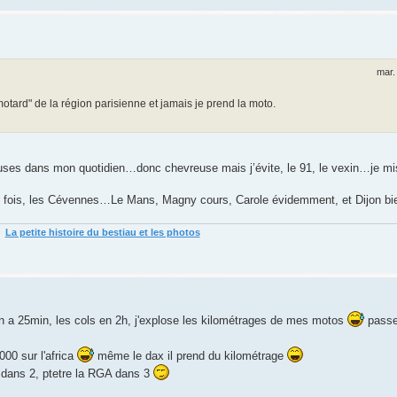
mar.
motard" de la région parisienne et jamais je prend la moto.
oleuses dans mon quotidien…donc chevreuse mais j’évite, le 91, le vexin…je mi
urs fois, les Cévennes…Le Mans, Magny cours, Carole évidemment, et Dijon bie
La petite histoire du bestiau et les photos
éon a 25min, les cols en 2h, j'explose les kilométrages de mes motos
passe
000 sur l'africa
même le dax il prend du kilométrage
 dans 2, ptetre la RGA dans 3