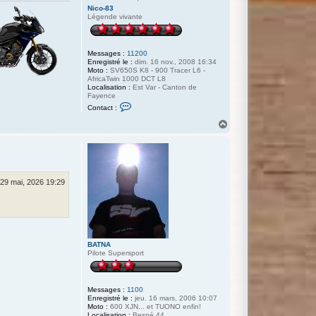
Nico-83
Légende vivante
Messages :
11200
Enregistré le :
dim. 16 nov., 2008 16:34
Moto :
SV650S K8 - 900 Tracer L6 -
AfricaTwin 1000 DCT L8
Localisation :
Est Var - Canton de
Fayence
C
Contact :
o
n
H
t
a
a
u
c
t
t
e
r
N
 29 mai, 2026 19:29
i
c
o
-
8
3
BATNA
Pilote Supersport
Messages :
1100
Enregistré le :
jeu. 16 mars, 2006 10:07
Moto :
600 XJN... et TUONO enfin!
Localisation :
Besné 44