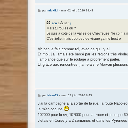
M
par
micklkl
»
mar. 02 juin, 2026 18:43
e
s
s
sca
a écrit :
↑
a
g
Mais tu roules ou ?
e
Je suis à côté de la vallée de Chevreuse, "le coin a 
C'est jolie, mais trop peu de virage ça me frustre
Ah bah je fais comme toi, avec ce qu’il y a!
Et moi, j’ai jamais été bercé par les régions très vir
l’ambiance que sur le roulage à proprement parler.
Et grâce aux rencontres, j’ai refais le Morvan plusie
M
par
Nico-83
»
mer. 03 juin, 2026 6:45
e
s
J'ai la campagne à la sortie de la rue, la route Napol
s
je m'en occupe
a
g
102000 pour la sv, 107000 pour la tracer et presque 60
e
J'étais en Corse y a 2 semaines et dans les Pyrénées