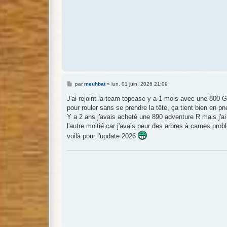
M
par
meuhbat
»
lun. 01 juin, 2026 21:09
e
s
J'ai rejoint la team topcase y a 1 mois avec une 800 
s
pour rouler sans se prendre la tête, ça tient bien en pn
a
g
Y a 2 ans j'avais acheté une 890 adventure R mais j'ai 
e
l'autre moitié car j'avais peur des arbres à cames prob
voilà pour l'update 2026