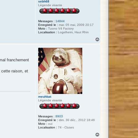
sebh68
Légende vivante
Messages :
14844
Enregistré le :
mar. 05 mai, 2009 20:17
Moto :
Tuono V4 Factory
Localisation :
Logelheim, Haut Rhin
H
a
u
t
mal franchement
cette raison, et
meuhbat
Légende vivante
Messages :
8903
Enregistré le :
dim. 30 déc., 2012 18:46
Moto :
oui
Localisation :
74 - Cluses
H