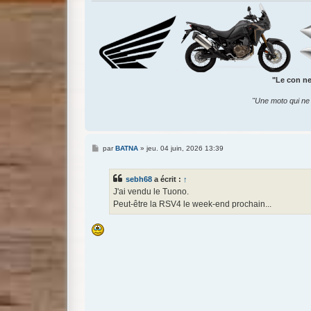
"Le con ne 
"Une moto qui ne 
M
par
BATNA
»
jeu. 04 juin, 2026 13:39
e
s
s
sebh68
a écrit :
↑
a
g
J'ai vendu le Tuono.
e
Peut-être la RSV4 le week-end prochain...