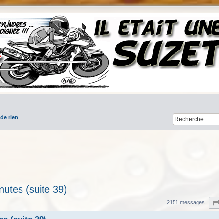
 de rien
nutes (suite 39)
her
cherche avancée
2151 messages