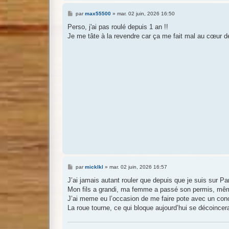
M
par
max55500
»
mar. 02 juin, 2026 16:50
e
s
Perso, j'ai pas roulé depuis 1 an !!
s
Je me tâte à la revendre car ça me fait mal au cœur de
a
g
e
M
par
micklkl
»
mar. 02 juin, 2026 16:57
e
s
J’ai jamais autant rouler que depuis que je suis sur Par
s
Mon fils a grandi, ma femme a passé son permis, mêm
a
g
J’ai meme eu l’occasion de me faire pote avec un conc
e
La roue tourne, ce qui bloque aujourd’hui se décoinc