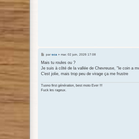
M
par
sca
»
mar. 02 juin, 2026 17:08
e
s
Mais tu roules ou ?
s
Je suis à côté de la vallée de Chevreuse, "le coin a mo
a
g
C'est jolie, mais trop peu de virage ça me frustre
e
Tuono first génération, best moto Ever !!!
Fuck les rageux.