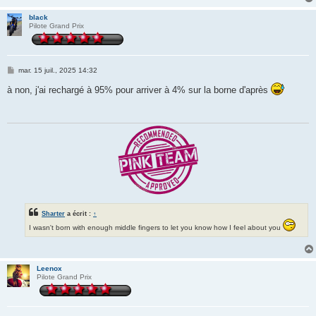
black
Pilote Grand Prix
M
mar. 15 juil., 2025 14:32
e
s
à non, j'ai rechargé à 95% pour arriver à 4% sur la borne d'après
s
a
g
e
Sharter
a écrit :
↑
I wasn't born with enough middle fingers to let you know how I feel about you
Leenox
Pilote Grand Prix