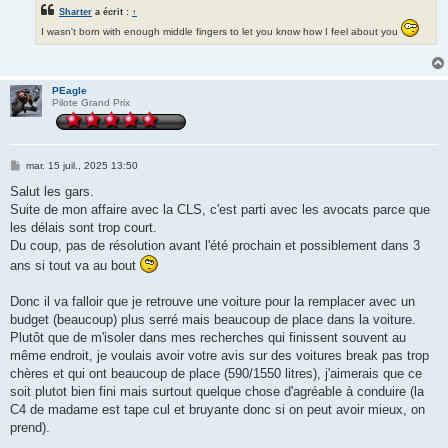
Sharter
a écrit :
↑
I wasn't born with enough middle fingers to let you know how I feel about you
PEagle
Pilote Grand Prix
M
mar. 15 juil., 2025 13:50
e
s
Salut les gars.
s
Suite de mon affaire avec la CLS, c'est parti avec les avocats parce que
a
g
les délais sont trop court.
e
Du coup, pas de résolution avant l'été prochain et possiblement dans 3
ans si tout va au bout
Donc il va falloir que je retrouve une voiture pour la remplacer avec un
budget (beaucoup) plus serré mais beaucoup de place dans la voiture.
Plutôt que de m'isoler dans mes recherches qui finissent souvent au
même endroit, je voulais avoir votre avis sur des voitures break pas trop
chères et qui ont beaucoup de place (590/1550 litres), j'aimerais que ce
soit plutot bien fini mais surtout quelque chose d'agréable à conduire (la
C4 de madame est tape cul et bruyante donc si on peut avoir mieux, on
prend).