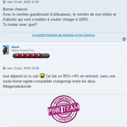
M
mar. 15 juil., 2025 11:56
e
s
Bonne chance!
s
Avec le nombre grandissant d’utilisateurs, le nombre de non initiés et
a
g
d’abrutis qui vont s’entêter à vouloir charger à 100% …
e
Tu roules avec quoi?
La petite histoire du bestiau et les photos
black
Pilote Grand Prix
M
mar. 15 juil., 2025 13:30
e
s
tout dépend où tu vas
j'ai fait un 95%->4% en rentrant, sans une
s
seule borne rapide compatible chargemap entre les deux
a
g
#diagonaleduvide
e