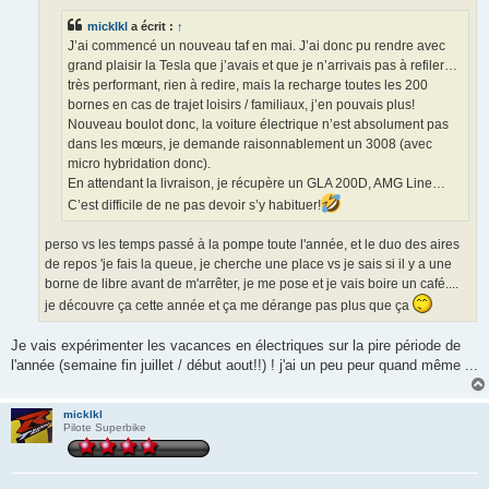
g
e
micklkl
a écrit :
↑
J’ai commencé un nouveau taf en mai. J’ai donc pu rendre avec
grand plaisir la Tesla que j’avais et que je n’arrivais pas à refiler…
très performant, rien à redire, mais la recharge toutes les 200
bornes en cas de trajet loisirs / familiaux, j’en pouvais plus!
Nouveau boulot donc, la voiture électrique n’est absolument pas
dans les mœurs, je demande raisonnablement un 3008 (avec
micro hybridation donc).
En attendant la livraison, je récupère un GLA 200D, AMG Line…
C’est difficile de ne pas devoir s’y habituer!
perso vs les temps passé à la pompe toute l'année, et le duo des aires
de repos 'je fais la queue, je cherche une place vs je sais si il y a une
borne de libre avant de m'arrêter, je me pose et je vais boire un café....
je découvre ça cette année et ça me dérange pas plus que ça
Je vais expérimenter les vacances en électriques sur la pire période de
l'année (semaine fin juillet / début aout!!) ! j'ai un peu peur quand même ...
micklkl
Pilote Superbike