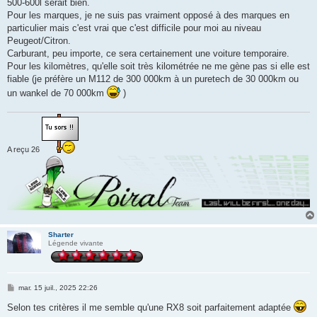
500-600l serait bien.
Pour les marques, je ne suis pas vraiment opposé à des marques en
particulier mais c'est vrai que c'est difficile pour moi au niveau
Peugeot/Citron.
Carburant, peu importe, ce sera certainement une voiture temporaire.
Pour les kilomètres, qu'elle soit très kilométrée ne me gène pas si elle est
fiable (je préfère un M112 de 300 000km à un puretech de 30 000km ou
un wankel de 70 000km
)
A reçu 26
Sharter
Légende vivante
M
mar. 15 juil., 2025 22:26
e
s
Selon tes critères il me semble qu'une RX8 soit parfaitement adaptée
s