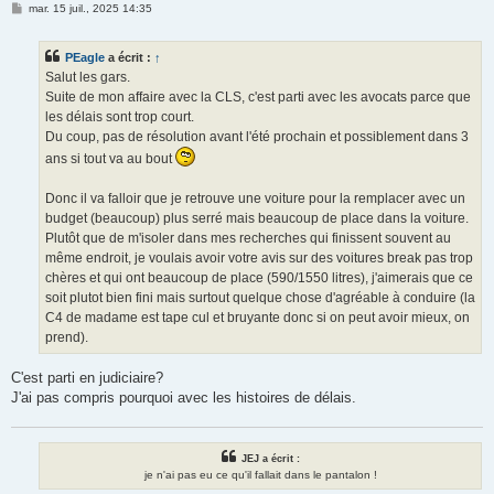
M
mar. 15 juil., 2025 14:35
e
s
s
PEagle
a écrit :
↑
a
g
Salut les gars.
e
Suite de mon affaire avec la CLS, c'est parti avec les avocats parce que
les délais sont trop court.
Du coup, pas de résolution avant l'été prochain et possiblement dans 3
ans si tout va au bout
Donc il va falloir que je retrouve une voiture pour la remplacer avec un
budget (beaucoup) plus serré mais beaucoup de place dans la voiture.
Plutôt que de m'isoler dans mes recherches qui finissent souvent au
même endroit, je voulais avoir votre avis sur des voitures break pas trop
chères et qui ont beaucoup de place (590/1550 litres), j'aimerais que ce
soit plutot bien fini mais surtout quelque chose d'agréable à conduire (la
C4 de madame est tape cul et bruyante donc si on peut avoir mieux, on
prend).
C'est parti en judiciaire?
J'ai pas compris pourquoi avec les histoires de délais.
JEJ a écrit :
je n'ai pas eu ce qu'il fallait dans le pantalon !