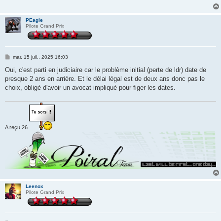
PEagle
Pilote Grand Prix
M
mar. 15 juil., 2025 16:03
e
s
Oui, c'est parti en judiciaire car le problème initial (perte de ldr) date de
s
presque 2 ans en arrière. Et le délai légal est de deux ans donc pas le
a
g
choix, obligé d'avoir un avocat impliqué pour figer les dates.
e
A reçu 26
Leenox
Pilote Grand Prix