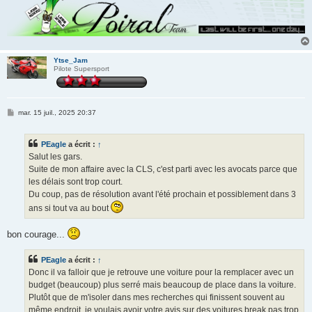
Ytse_Jam
Pilote Supersport
M
mar. 15 juil., 2025 20:37
e
s
s
PEagle
a écrit :
↑
a
g
Salut les gars.
e
Suite de mon affaire avec la CLS, c'est parti avec les avocats parce que
les délais sont trop court.
Du coup, pas de résolution avant l'été prochain et possiblement dans 3
ans si tout va au bout
bon courage...
PEagle
a écrit :
↑
Donc il va falloir que je retrouve une voiture pour la remplacer avec un
budget (beaucoup) plus serré mais beaucoup de place dans la voiture.
Plutôt que de m'isoler dans mes recherches qui finissent souvent au
même endroit, je voulais avoir votre avis sur des voitures break pas trop