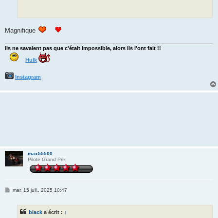
Magnifique
Ils ne savaient pas que c'était impossible, alors ils l'ont fait !!
Hulk
Instagram
max55500
Pilote Grand Prix
M
mar. 15 juil., 2025 10:47
e
s
s
black
a écrit :
↑
a