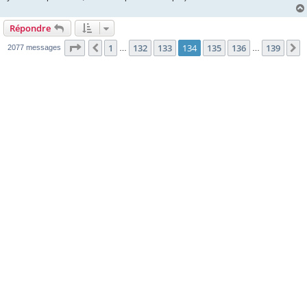
Répondre
Page
134
sur
139
1
132
133
134
135
136
139
Précédente
S
2077 messages
…
…