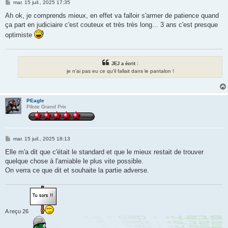
M
mar. 15 juil., 2025 17:35
e
s
Ah ok, je comprends mieux, en effet va falloir s'armer de patience quand
s
ça part en judiciaire c'est couteux et très très long... 3 ans c'est presque
a
g
optimiste
e
JEJ a écrit :
je n'ai pas eu ce qu'il fallait dans le pantalon !
PEagle
Pilote Grand Prix
M
mar. 15 juil., 2025 18:13
e
s
Elle m'a dit que c'était le standard et que le mieux restait de trouver
s
quelque chose à l'amiable le plus vite possible.
a
g
On verra ce que dit et souhaite la partie adverse.
e
A reçu 26