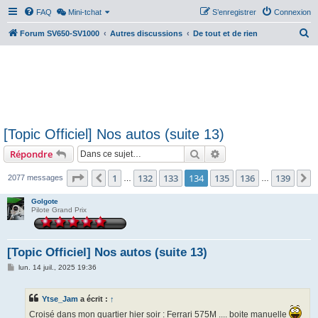
FAQ
Mini-tchat
S’enregistrer
Connexion
R
Forum SV650-SV1000
Autres discussions
De tout et de rien
e
c
h
e
r
[Topic Officiel] Nos autos (suite 13)
c
Rechercher
Recherche avancée
Répondre
h
e
Page
134
sur
139
1
132
133
134
135
136
139
Précédente
S
2077 messages
…
…
r
Golgote
Pilote Grand Prix
[Topic Officiel] Nos autos (suite 13)
M
lun. 14 juil., 2025 19:36
e
s
s
Ytse_Jam
a écrit :
↑
a
g
Croisé dans mon quartier hier soir : Ferrari 575M .... boite manuelle
e