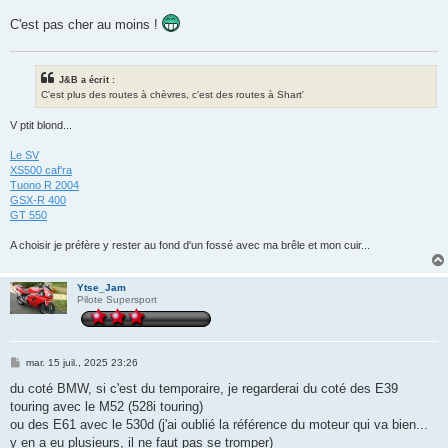
a
g
C'est pas cher au moins !
e
J&B a écrit :
C'est plus des routes à chèvres, c'est des routes à Shart'
V ptit blond...
Le SV
XS500 caf'ra
Tuono R 2004
GSX-R 400
GT 550
A choisir je préfère y rester au fond d'un fossé avec ma brêle et mon cuir...
Ytse_Jam
Pilote Supersport
M
mar. 15 juil., 2025 23:26
e
s
du coté BMW, si c'est du temporaire, je regarderai du coté des E39
s
touring avec le M52 (528i touring)
a
g
ou des E61 avec le 530d (j'ai oublié la référence du moteur qui va bien...
e
y en a eu plusieurs, il ne faut pas se tromper)