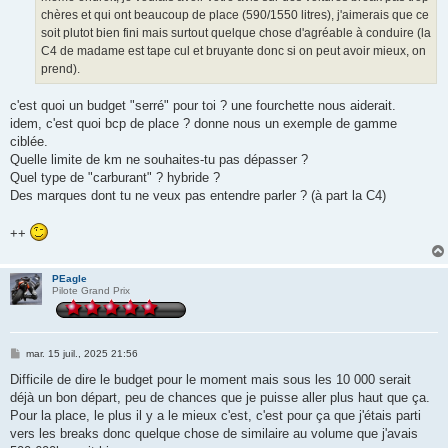
chères et qui ont beaucoup de place (590/1550 litres), j'aimerais que ce
soit plutot bien fini mais surtout quelque chose d'agréable à conduire (la
C4 de madame est tape cul et bruyante donc si on peut avoir mieux, on
prend).
c'est quoi un budget "serré" pour toi ? une fourchette nous aiderait.
idem, c'est quoi bcp de place ? donne nous un exemple de gamme
ciblée.
Quelle limite de km ne souhaites-tu pas dépasser ?
Quel type de "carburant" ? hybride ?
Des marques dont tu ne veux pas entendre parler ? (à part la C4)
++
PEagle
Pilote Grand Prix
M
mar. 15 juil., 2025 21:56
e
s
Difficile de dire le budget pour le moment mais sous les 10 000 serait
s
déjà un bon départ, peu de chances que je puisse aller plus haut que ça.
a
g
Pour la place, le plus il y a le mieux c'est, c'est pour ça que j'étais parti
e
vers les breaks donc quelque chose de similaire au volume que j'avais