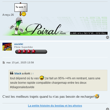
A reçu 26
micklkl
Pilote Superbike
M
mar. 15 juil., 2025 13:58
e
s
s
black
a écrit :
↑
a
g
tout dépend où tu vas
j'ai fait un 95%->4% en rentrant, sans une
e
seule borne rapide compatible chargemap entre les deux
#diagonaleduvide
C’est les meilleurs trajets quand tu n’as pas besoin de recharger!
La petite histoire du bestiau et les photos