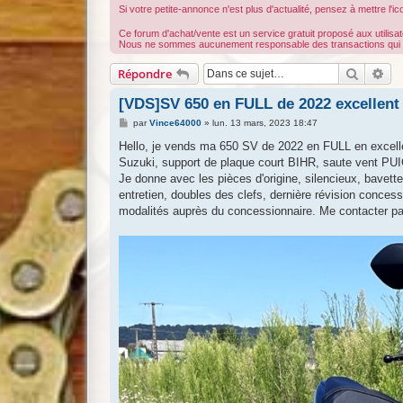
Si votre petite-annonce n'est plus d'actualité, pensez à mettre l'i
Ce forum d'achat/vente est un service gratuit proposé aux utilisa
Nous ne sommes aucunement responsable des transactions qui s'y 
Recherc
Re
Répondre
[VDS]SV 650 en FULL de 2022 excellent 
M
par
Vince64000
»
lun. 13 mars, 2023 18:47
e
s
Hello, je vends ma 650 SV de 2022 en FULL en excell
s
Suzuki, support de plaque court BIHR, saute vent PUIG
a
g
Je donne avec les pièces d'origine, silencieux, bavette
e
entretien, doubles des clefs, dernière révision concess
modalités auprès du concessionnaire. Me contacter p