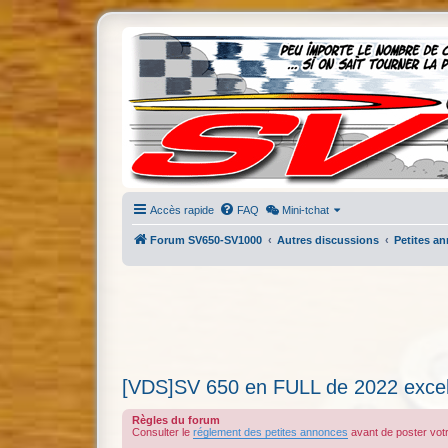
Accès rapide
FAQ
Mini-tchat
Forum SV650-SV1000
Autres discussions
Petites a
[VDS]SV 650 en FULL de 2022 excell
Règles du forum
Consulter le
réglement des petites annonces
avant de poster vo