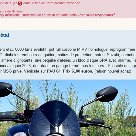
cone de sujet
dans le titre de votre premier message.
teurs de Binano.fr
déroulent. L'utilisation de ce forum est donc sous votre seule responsabilité.
her
cherche avancée
état
ent état. 6000 kms évolutif, pot full carbone MIVV homologué, reprogrammée
, diabolos, embouts de guidon, patins de protection moteur Suzuki, garantie
 arrière clignotants, une béquille d'atelier, un bloc disque SRA avec alarme. F
ionnaire juin 2023, dort dans un garage fermé tous les jours...Possible de la 
ar MSG privé. Véhicule sur PAU 64.
Prix 6100 euros.
(raison nouvel achat)