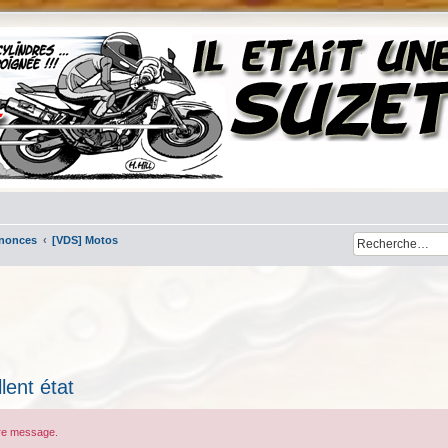
nnonces
[VDS] Motos
ent état
tre message.