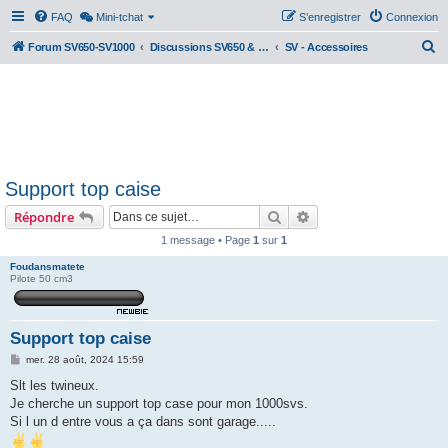
FAQ
Mini-tchat
S’enregistrer
Connexion
R
Forum SV650-SV1000
Discussions SV650 & SV1000 N/S
SV - Accessoires
e
c
h
e
r
Support top caise
c
Rechercher
Recherche avancée
Répondre
h
e
1 message • Page
1
sur
1
r
Foudansmatete
Pilote 50 cm3
Support top caise
M
mer. 28 août, 2024 15:59
e
s
Slt les twineux.
s
Je cherche un support top case pour mon 1000svs.
a
g
Si l un d entre vous a ça dans sont garage.....
e