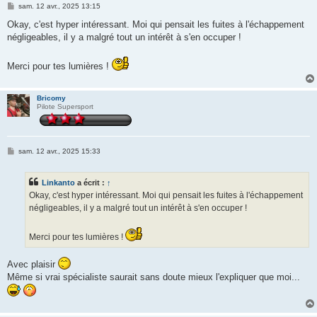
M
sam. 12 avr., 2025 13:15
e
s
Okay, c'est hyper intéressant. Moi qui pensait les fuites à l'échappement
s
négligeables, il y a malgré tout un intérêt à s'en occuper !
a
g
e
Merci pour tes lumières !
Bricomy
Pilote Supersport
M
sam. 12 avr., 2025 15:33
e
s
s
Linkanto
a écrit :
↑
a
g
Okay, c'est hyper intéressant. Moi qui pensait les fuites à l'échappement
e
négligeables, il y a malgré tout un intérêt à s'en occuper !
Merci pour tes lumières !
Avec plaisir
Même si vrai spécialiste saurait sans doute mieux l'expliquer que moi...