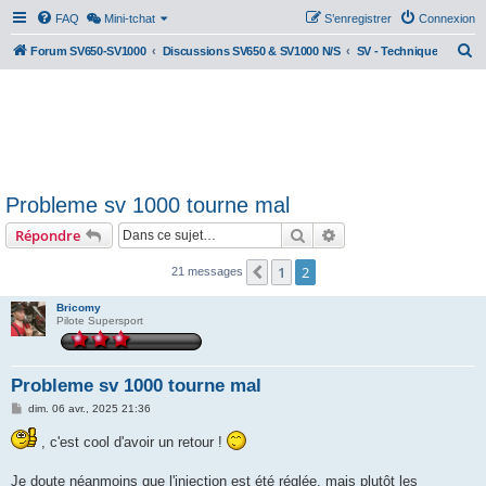
FAQ
Mini-tchat
S’enregistrer
Connexion
R
Forum SV650-SV1000
Discussions SV650 & SV1000 N/S
SV - Technique
e
c
h
e
r
Probleme sv 1000 tourne mal
c
Rechercher
Recherche avancée
Répondre
h
e
1
2
Précédente
21 messages
r
Bricomy
Pilote Supersport
Probleme sv 1000 tourne mal
M
dim. 06 avr., 2025 21:36
e
s
, c'est cool d'avoir un retour !
s
a
g
Je doute néanmoins que l'injection est été réglée, mais plutôt les
e