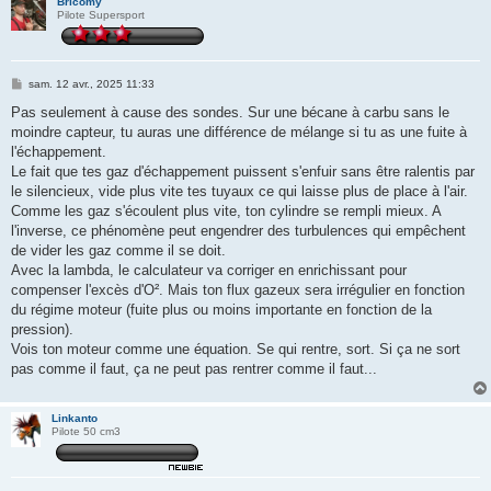
Bricomy
Pilote Supersport
M
sam. 12 avr., 2025 11:33
e
s
Pas seulement à cause des sondes. Sur une bécane à carbu sans le
s
moindre capteur, tu auras une différence de mélange si tu as une fuite à
a
g
l'échappement.
e
Le fait que tes gaz d'échappement puissent s'enfuir sans être ralentis par
le silencieux, vide plus vite tes tuyaux ce qui laisse plus de place à l'air.
Comme les gaz s'écoulent plus vite, ton cylindre se rempli mieux. A
l'inverse, ce phénomène peut engendrer des turbulences qui empêchent
de vider les gaz comme il se doit.
Avec la lambda, le calculateur va corriger en enrichissant pour
compenser l'excès d'O². Mais ton flux gazeux sera irrégulier en fonction
du régime moteur (fuite plus ou moins importante en fonction de la
pression).
Vois ton moteur comme une équation. Se qui rentre, sort. Si ça ne sort
pas comme il faut, ça ne peut pas rentrer comme il faut...
Linkanto
Pilote 50 cm3