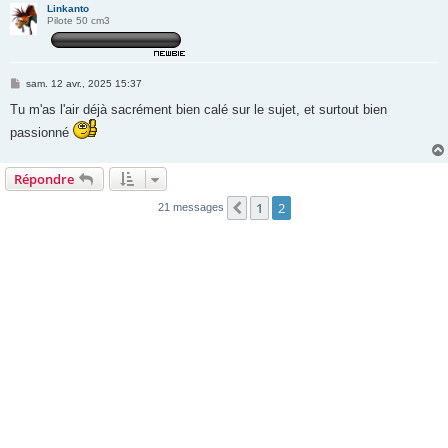
Linkanto
Pilote 50 cm3
M
sam. 12 avr., 2025 15:37
e
s
Tu m'as l'air déjà sacrément bien calé sur le sujet, et surtout bien
s
passionné
a
g
e
Répondre
1
2
Précédente
21 messages