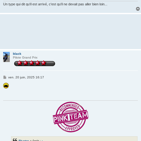
Un type qui dit qu'il est arrivé, c'est qu'il ne devait pas aller bien loin...
black
Pilote Grand Prix
M
ven. 20 juin, 2025 16:17
e
s
s
a
g
e
Sharter
a écrit :
↑