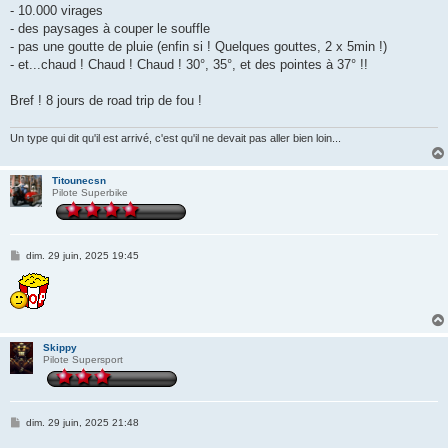
- 10.000 virages
- des paysages à couper le souffle
- pas une goutte de pluie (enfin si ! Quelques gouttes, 2 x 5min !)
- et...chaud ! Chaud ! Chaud ! 30°, 35°, et des pointes à 37° !!
Bref ! 8 jours de road trip de fou !
Un type qui dit qu'il est arrivé, c'est qu'il ne devait pas aller bien loin...
Titounecsn
Pilote Superbike
M
dim. 29 juin, 2025 19:45
e
s
s
a
g
e
Skippy
Pilote Supersport
M
dim. 29 juin, 2025 21:48
e
s