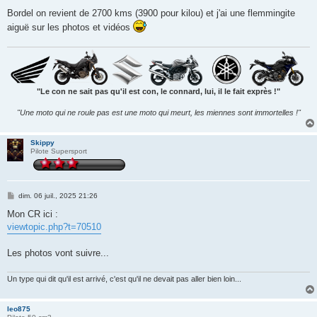
e
s
Bordel on revient de 2700 kms (3900 pour kilou) et j'ai une flemmingite
s
aiguë sur les photos et vidéos
a
g
e
"Le con ne sait pas qu'il est con, le connard, lui, il le fait exprès !"
"Une moto qui ne roule pas est une moto qui meurt, les miennes sont immortelles !"
Skippy
Pilote Supersport
M
dim. 06 juil., 2025 21:26
e
s
Mon CR ici :
s
viewtopic.php?t=70510
a
g
e
Les photos vont suivre...
Un type qui dit qu'il est arrivé, c'est qu'il ne devait pas aller bien loin...
leo875