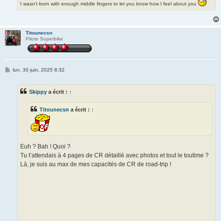
I wasn't born with enough middle fingers to let you know how I feel about you
Titounecsn
Pilote Superbike
M
lun. 30 juin, 2025 8:32
e
s
s
Skippy
a écrit :
↑
a
g
e
Titounecsn
a écrit :
↑
Euh ? Bah ! Quoi ?
Tu t’attendais à 4 pages de CR détaillé avec photos et tout le toutime ?
Là, je suis au max de mes capacités de CR de road-trip !