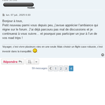
Pilote 50 cm3
M
lun. 07 juil., 2025 0:33
e
s
Bonjour à tous,
s
Petit nouveau parmi vous depuis peu, j’avoue apprécier l’ambiance qui
a
g
règne sur le forum. J’ai déjà parcouru pas mal de discussions et je
e
continuerai à vous suivre… et pourquoi pas participer un jour à l’un de
vos road trips !
Voyager, c’est vivre plusieurs vies en une seule
Mais choisir un flight case robuste, c'est
.
investir dans la tranquillité.
.
Répondre
1
2
3
4
Précédente
59 messages