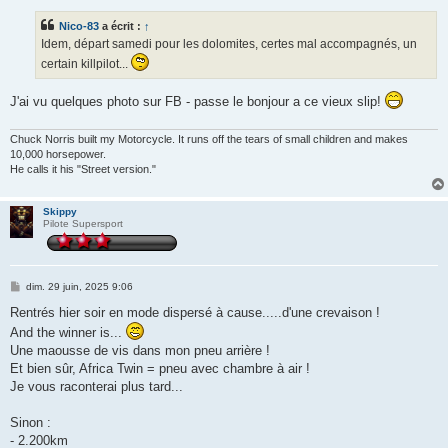
s
s
Nico-83
a écrit :
↑
a
g
Idem, départ samedi pour les dolomites, certes mal accompagnés, un
e
certain killpilot...
J'ai vu quelques photo sur FB - passe le bonjour a ce vieux slip!
Chuck Norris built my Motorcycle. It runs off the tears of small children and makes
10,000 horsepower.
He calls it his "Street version."
Skippy
Pilote Supersport
M
dim. 29 juin, 2025 9:06
e
s
Rentrés hier soir en mode dispersé à cause.....d'une crevaison !
s
And the winner is...
a
g
Une maousse de vis dans mon pneu arrière !
e
Et bien sûr, Africa Twin = pneu avec chambre à air !
Je vous raconterai plus tard...
Sinon :
- 2.200km