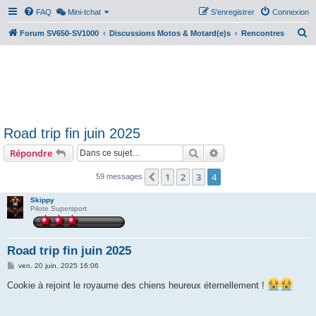
FAQ
Mini-tchat
S’enregistrer
Connexion
R
Forum SV650-SV1000
Discussions Motos & Motard(e)s
Rencontres
e
c
h
e
r
Road trip fin juin 2025
c
Rechercher
Recherche avancée
Répondre
h
e
1
2
3
4
Précédente
59 messages
r
Skippy
Pilote Supersport
Road trip fin juin 2025
M
ven. 20 juin, 2025 16:06
e
s
Cookie à rejoint le royaume des chiens heureux éternellement !
s
a
g
e