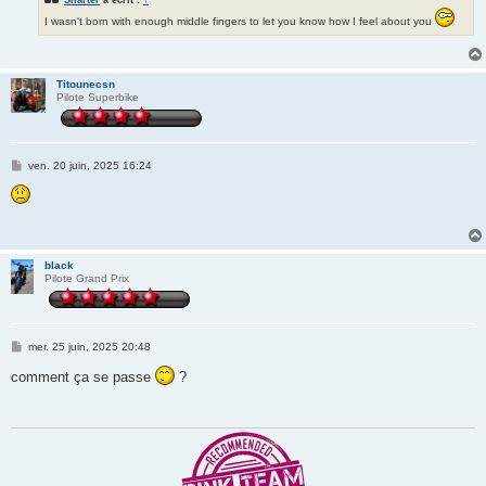
I wasn't born with enough middle fingers to let you know how I feel about you
Titounecsn
Pilote Superbike
M
ven. 20 juin, 2025 16:24
e
s
s
a
g
e
black
Pilote Grand Prix
M
mer. 25 juin, 2025 20:48
e
s
comment ça se passe
?
s
a
g
e