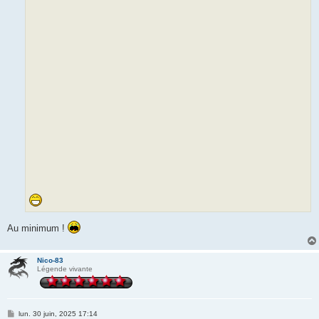
Au minimum !
Nico-83
Légende vivante
M
lun. 30 juin, 2025 17:14