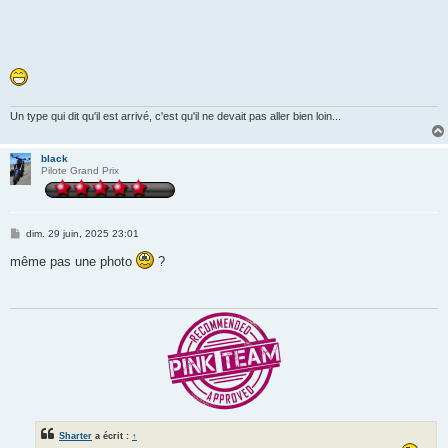
Un type qui dit qu'il est arrivé, c'est qu'il ne devait pas aller bien loin...
black
Pilote Grand Prix
M
dim. 29 juin, 2025 23:01
e
s
même pas une photo
?
s
a
g
e
Sharter
a écrit :
↑