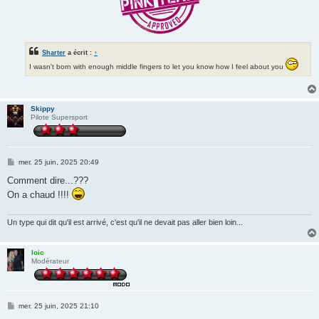
Sharter
a écrit :
↑
I wasn't born with enough middle fingers to let you know how I feel about you
Skippy
Pilote Supersport
M
mer. 25 juin, 2025 20:49
e
s
Comment dire...???
s
On a chaud !!!!
a
g
e
Un type qui dit qu'il est arrivé, c'est qu'il ne devait pas aller bien loin...
loic
Modérateur
M
mer. 25 juin, 2025 21:10
e