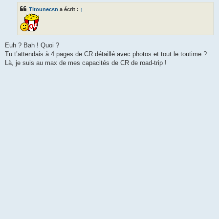
s
Titounecsn
a écrit :
↑
a
g
e
Euh ? Bah ! Quoi ?
Tu t’attendais à 4 pages de CR détaillé avec photos et tout le toutime ?
Là, je suis au max de mes capacités de CR de road-trip !