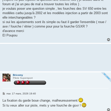
e
forum et j'ai un peu de mal a trouver toutes les infos ) .
je voulais poser une question simple , les fourches des SV 650 entre les
modèles carbu jusqu'à 2002 et les modèles injection a partir de 2003 sont
elle interchangeables ?
si oui les ajustements sont ils simple ou faut il garder l'ensemble ( roue /
axe / fourche / étrier ) comme pour pour la fourche GSXR ?
d'avance merci
El Poupou
Bricomy
Pilote Supersport
M
mar. 17 mars, 2026 19:40
e
s
La fixation du garde boue change, malheureusement
s
Si tu veux aller sur piste, mets y une fourche de gsxr !
a
g