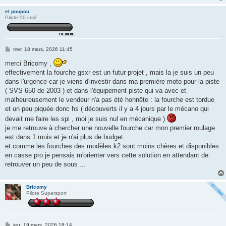
e
el poupou
Pilote 50 cm3
M
mer. 18 mars, 2026 11:45
e
s
merci Bricomy ,
s
effectivement la fourche gsxr est un futur projet , mais la je suis un peu
a
g
dans l'urgence car je viens d'investir dans ma première moto pour la piste
e
( SVS 650 de 2003 ) et dans l'équipement piste qui va avec et
malheureusement le vendeur n'a pas été honnête : la fourche est tordue
et un peu piquée donc hs ( découverts il y a 4 jours par le mécano qui
devait me faire les spi , moi je suis nul en mécanique )
je me retrouve à chercher une nouvelle fourche car mon premier roulage
est dans 1 mois et je n'ai plus de budget .
et comme les fourches des modèles k2 sont moins chères et disponibles
en casse pro je pensais m'orienter vers cette solution en attendant de
retrouver un peu de sous ...
Bricomy
Pilote Supersport
M
jeu. 19 mars, 2026 18:14