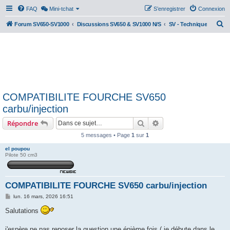
FAQ
Mini-tchat
S’enregistrer
Connexion
R
Forum SV650-SV1000
Discussions SV650 & SV1000 N/S
SV - Technique
e
c
h
e
r
COMPATIBILITE FOURCHE SV650
c
carbu/injection
h
Rechercher
Recherche avancée
Répondre
e
r
5 messages • Page
1
sur
1
el poupou
Pilote 50 cm3
COMPATIBILITE FOURCHE SV650 carbu/injection
M
lun. 16 mars, 2026 16:51
e
s
Salutations
s
a
g
j'espère ne pas reposer la question une énième fois ( je débute dans le