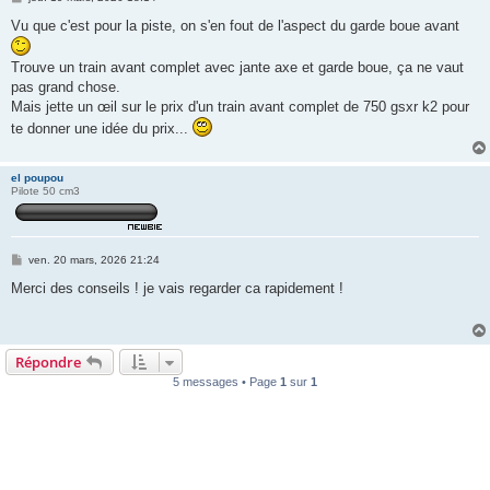
e
s
Vu que c'est pour la piste, on s'en fout de l'aspect du garde boue avant
s
a
g
Trouve un train avant complet avec jante axe et garde boue, ça ne vaut
e
pas grand chose.
Mais jette un œil sur le prix d'un train avant complet de 750 gsxr k2 pour
te donner une idée du prix...
el poupou
Pilote 50 cm3
M
ven. 20 mars, 2026 21:24
e
s
Merci des conseils ! je vais regarder ca rapidement !
s
a
g
e
Répondre
5 messages • Page
1
sur
1