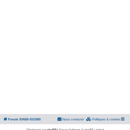
Forum SV650-SV1000
Nous contacter
Politiques & cookies
Développé par
phpBB
® Forum Software © phpBB Limited