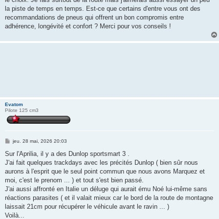
a
g
la piste de temps en temps. Est-ce que certains d'entre vous ont des
e
recommandations de pneus qui offrent un bon compromis entre
adhérence, longévité et confort ? Merci pour vos conseils !
Evatom
Pilote 125 cm3
M
jeu. 28 mai, 2026 20:03
e
s
Sur l'Aprilia, il y a des Dunlop sportsmart 3 .
s
J'ai fait quelques trackdays avec les précités Dunlop ( bien sûr nous
a
g
aurons à l'esprit que le seul point commun que nous avons Marquez et
e
moi, c'est le prenom ... ) et tout s'est bien passé.
J'ai aussi affronté en Italie un déluge qui aurait ému Noé lui-même sans
réactions parasites ( et il valait mieux car le bord de la route de montagne
laissait 21cm pour récupérer le véhicule avant le ravin ... )
Voilà...