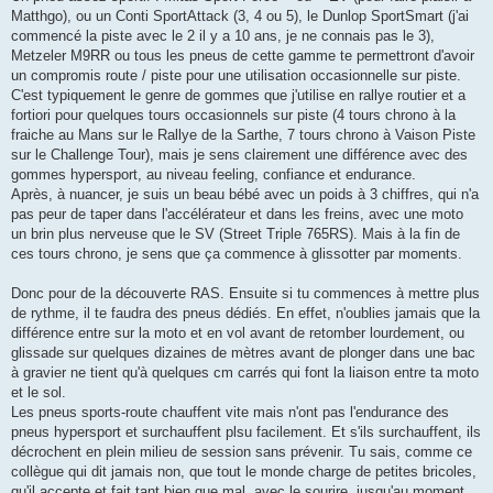
Matthgo), ou un Conti SportAttack (3, 4 ou 5), le Dunlop SportSmart (j'ai
commencé la piste avec le 2 il y a 10 ans, je ne connais pas le 3),
Metzeler M9RR ou tous les pneus de cette gamme te permettront d'avoir
un compromis route / piste pour une utilisation occasionnelle sur piste.
C'est typiquement le genre de gommes que j'utilise en rallye routier et a
fortiori pour quelques tours occasionnels sur piste (4 tours chrono à la
fraiche au Mans sur le Rallye de la Sarthe, 7 tours chrono à Vaison Piste
sur le Challenge Tour), mais je sens clairement une différence avec des
gommes hypersport, au niveau feeling, confiance et endurance.
Après, à nuancer, je suis un beau bébé avec un poids à 3 chiffres, qui n'a
pas peur de taper dans l'accélérateur et dans les freins, avec une moto
un brin plus nerveuse que le SV (Street Triple 765RS). Mais à la fin de
ces tours chrono, je sens que ça commence à glissotter par moments.
Donc pour de la découverte RAS. Ensuite si tu commences à mettre plus
de rythme, il te faudra des pneus dédiés. En effet, n'oublies jamais que la
différence entre sur la moto et en vol avant de retomber lourdement, ou
glissade sur quelques dizaines de mètres avant de plonger dans une bac
à gravier ne tient qu'à quelques cm carrés qui font la liaison entre ta moto
et le sol.
Les pneus sports-route chauffent vite mais n'ont pas l'endurance des
pneus hypersport et surchauffent plsu facilement. Et s'ils surchauffent, ils
décrochent en plein milieu de session sans prévenir. Tu sais, comme ce
collègue qui dit jamais non, que tout le monde charge de petites bricoles,
qu'il accepte et fait tant bien que mal, avec le sourire, jusqu'au moment