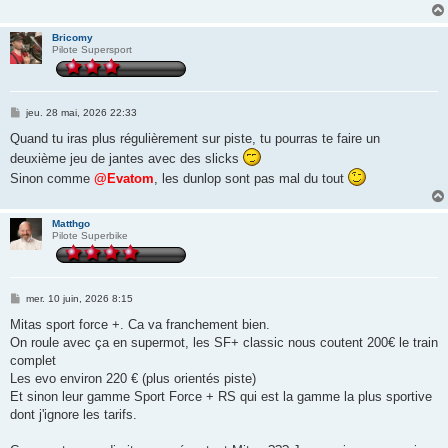
Bricomy
Pilote Supersport
M
jeu. 28 mai, 2026 22:33
e
s
Quand tu iras plus régulièrement sur piste, tu pourras te faire un
s
deuxième jeu de jantes avec des slicks
a
g
Sinon comme
@Evatom
, les dunlop sont pas mal du tout
e
Matthgo
Pilote Superbike
M
mer. 10 juin, 2026 8:15
e
s
Mitas sport force +. Ca va franchement bien.
s
On roule avec ça en supermot, les SF+ classic nous coutent 200€ le train
a
g
complet
e
Les evo environ 220 € (plus orientés piste)
Et sinon leur gamme Sport Force + RS qui est la gamme la plus sportive
dont j'ignore les tarifs.