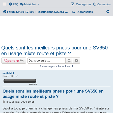
FAQ
Mini-tchat
S’enregistrer
Connexion
R
Forum SV650-SV1000
Discussions SV650 & SV1000 N/S
SV - Accessoires
e
c
h
e
r
Quels sont les meilleurs pneus pour une SV650
c
en usage mixte route et piste ?
h
Rechercher
Recherche avancée
Répondre
e
r
7 messages • Page
1
sur
1
mathilde0
Pilote 50 cm3
Quels sont les meilleurs pneus pour une SV650 en
usage mixte route et piste ?
M
jeu. 28 mai, 2026 10:15
e
s
Salut à tous, je cherche à changer les pneus de ma SV650 et j'hésite sur
s
le choix. Je fais surtout de la route mais j'aimerais aussi essayer un peu