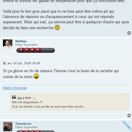
mettre et surtout les garder en température pour que ça fonctionne bien.
Voilà pour le bon gros pavé que tu ne liras peut être même pô qui
l'absence de réponse ou d'acquiescement à ceux qui ont répondu
auparavant. Mais qui sait, ça servira peut être à quelqu'un d'autre qui aura
décidé de faire une recherche
Matthgo
Pilote Superbike
M
jeu. 02 juil., 2026 18:38
e
s
Si ça glisse en fin de séance Titoune c'est la faute de la raclette qui
s
suinte de la moto
a
g
e
Matth-Onzeroad
sca
a écrit :
↑
Elle est degeulasse !!!
Si je l'ai acheté c'est qu'elle ne peut que être moche.
Titounecsn
Pilote Superbike