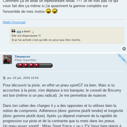
Comment ça on dirait un représentant Mitas ??? Je ne vois pas ce qui
vous fait dire ça même si j'ai quasiment la gamme complète sur
l'ensemble de mes motos
Matth-Onzeroad
sca
a écrit :
↑
Elle est degeulasse !!!
Si je l'ai acheté c'est qu'elle ne peut que être moche.
Titounecsn
Pilote Superbike
M
jeu. 02 juil., 2026 16:54
e
s
Pour découvrir la piste, en effet un pneu sportGT ira bien. Mais si tu
s
accroches à la piste, n'en déplaise à ton banquier, le conseil de Bricomy
a
g
est bon (même si un peu radical). Je me permettrai de nuancer.
e
Dans ton cahier des charges il y a des opposées et tu utilises bien la
notion de compromis. Adhérence (donc gomme plutôt tendre) et longévité
(donc gomme plutôt dure). Après ça dépend vraiment de la rapidité de
progression sur piste et de la contrainte que tu mets dans les pneus.
Un pneu assez sportif : Mitas Sport Force + ou + EV (pour faire plaisir à