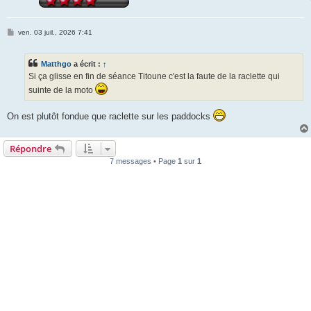
M
ven. 03 juil., 2026 7:41
e
s
s
Matthgo
a écrit :
↑
a
g
Si ça glisse en fin de séance Titoune c'est la faute de la raclette qui
e
suinte de la moto
On est plutôt fondue que raclette sur les paddocks
Répondre
7 messages • Page
1
sur
1