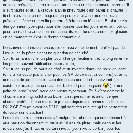
où sans prévenir, il se roule sous son bureau en slip en bavant parce qu'il
a surchauffé et qu'il a craqué. Bah le pneu route c'est pareil. Il chauffe, il
tient, alors tu lui en met toujours un peu plus et à un moment, sans
prévenir, il lâche et te voilà par terre à faire un roulé bouler. Et si tu mets
des gommes hypersport pour aller bosser tous les jours avec la moto ou
pour ton roadtrip annuel en montagne, ils vont fondre comme les glaciers
en ce moment et c'est un drame économique.
Donc investir dans des pneus pistes assez rapidement ce n'est pas du
luxe ou se la péter, c'est une question de sécurité.
Soit tu as la motiv' et un plan pour changer facilement et tu jongles entre
les pneus suivant l'utilisation route / piste,
Soit tu as un peu de sous de côté et tu investis dans une paire de jante
(en vrai ça coûte pas si cher pour les SV de ce que j'ai compris) et tu as
une paire de jante "route" avec des pneus confort et longévitant (ça
existe pas mais je ne connais pas l'adjectif pour longévité
) et une
paire de jante "piste" avec des pneus hypersport. Et là c'est comme le
choix entre string, culotte ou boxer, c'est personnel et selon ce que
chacun préfère. Perso sur piste je roule depuis des années en Dunlop
D212 GP Pro (et avant en D211), qui sont des rainurés qui te permettent
de rouler sur le séchant.
Les slicks je n'ai jamais essayé malgré des chronos qui commencent à
être pas trop déconnant ici ou là et 10 ans de piste, mais de tous les
retours que j'ai, il faut un certain niveau (voir niveau certain) pour les