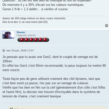
Question : ta clef est elle bien en métrique et non en impériale?
De memoire il y a 30% d'écart sur les valeurs numériques
Genre 1 ft-lb = 1,3 daNm... à vérifier of course
Autour de 200 méga mètres en deux roues motorisés.
Des bi et des V, un seul mono (tdr125)
Sharter
Légende vivante
M
mer. 03 juin, 2026 17:07
e
s
Je pensais que tu avais une Gen2, dont le couple de serrage est de
s
100nm.
a
g
En effet les Gen1 c'est 65nm recommandé, tu peux toujours lui mettre 80
e
sans soucis.
Toute façon peu de gens utilisent vraiment des clef dynamo, tant que
c'est bien serré ça passe, t'es pas sur un serrage de culasse.
Vérifie que t'es bien en Nm sur la clef (généralement d'un côté c'est ft/lbs
et l'autre Nm), tu devrais rien trouver d'incroyable dans le système de
tension de chaine, c'est vraiment basique.