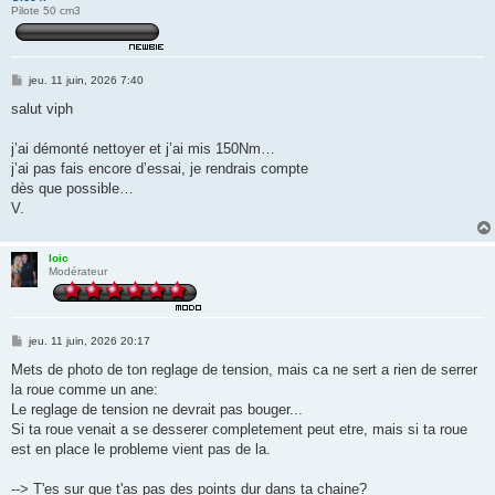
Pilote 50 cm3
M
jeu. 11 juin, 2026 7:40
e
s
salut viph
s
a
g
j’ai démonté nettoyer et j’ai mis 150Nm…
e
j’ai pas fais encore d’essai, je rendrais compte
dès que possible…
V.
loic
Modérateur
M
jeu. 11 juin, 2026 20:17
e
s
Mets de photo de ton reglage de tension, mais ca ne sert a rien de serrer
s
la roue comme un ane:
a
g
Le reglage de tension ne devrait pas bouger...
e
Si ta roue venait a se desserer completement peut etre, mais si ta roue
est en place le probleme vient pas de la.
--> T'es sur que t'as pas des points dur dans ta chaine?