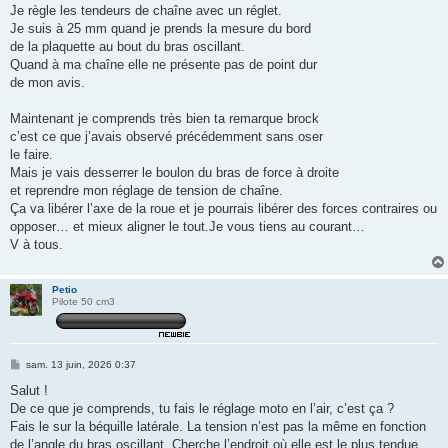
g
Je règle les tendeurs de chaîne avec un réglet.
e
Je suis à 25 mm quand je prends la mesure du bord
de la plaquette au bout du bras oscillant.
Quand à ma chaîne elle ne présente pas de point dur
de mon avis.
Maintenant je comprends très bien ta remarque brock
c’est ce que j’avais observé précédemment sans oser
le faire.
Mais je vais desserrer le boulon du bras de force à droite
et reprendre mon réglage de tension de chaîne.
Ça va libérer l’axe de la roue et je pourrais libérer des forces contraires ou
opposer… et mieux aligner le tout.Je vous tiens au courant…
V à tous.
Petio
Pilote 50 cm3
M
sam. 13 juin, 2026 0:37
e
s
Salut !
s
De ce que je comprends, tu fais le réglage moto en l’air, c’est ça ?
a
g
Fais le sur la béquille latérale. La tension n’est pas la même en fonction
e
de l’angle du bras oscillant. Cherche l’endroit où elle est le plus tendue.