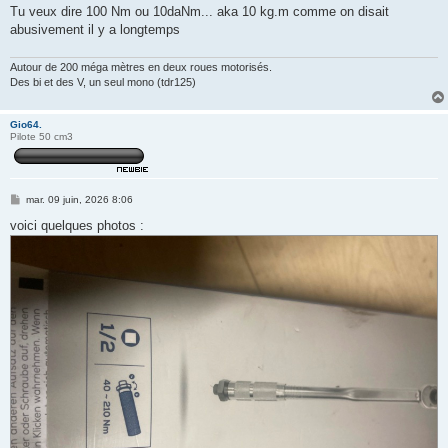
s
Tu veux dire 100 Nm ou 10daNm... aka 10 kg.m comme on disait
a
g
abusivement il y a longtemps
e
Autour de 200 méga mètres en deux roues motorisés.
Des bi et des V, un seul mono (tdr125)
Gio64.
Pilote 50 cm3
M
mar. 09 juin, 2026 8:06
e
s
voici quelques photos :
s
a
g
e