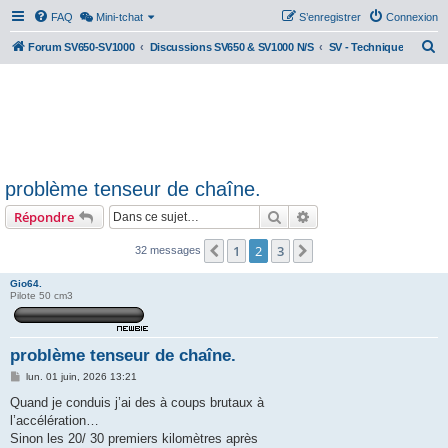
FAQ
Mini-tchat
S’enregistrer
Connexion
R
Forum SV650-SV1000
Discussions SV650 & SV1000 N/S
SV - Technique
e
c
h
e
r
problème tenseur de chaîne.
c
Rechercher
Recherche avancée
Répondre
h
e
1
2
3
Précédente
Suivante
32 messages
r
Gio64.
Pilote 50 cm3
problème tenseur de chaîne.
M
lun. 01 juin, 2026 13:21
e
s
Quand je conduis j’ai des à coups brutaux à
s
l’accélération…
a
g
Sinon les 20/ 30 premiers kilomètres après
e