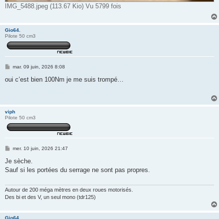
IMG_5488.jpeg (113.67 Kio) Vu 5799 fois
Gio64.
Pilote 50 cm3
M
mar. 09 juin, 2026 8:08
e
s
oui c’est bien 100Nm je me suis trompé…
s
a
g
e
viph
Pilote 50 cm3
M
mer. 10 juin, 2026 21:47
e
s
Je sèche.
s
Sauf si les portées du serrage ne sont pas propres.
a
g
e
Autour de 200 méga mètres en deux roues motorisés.
Des bi et des V, un seul mono (tdr125)
Gio64.