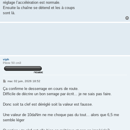
réglage l’accélération est normale.
Ensuite la chaîne se détend et les à coups
sont là.
viph
Pilote 50 cm3
M
mar. 02 juin, 2026 18:52
e
s
Ça confirme le desserrage en cours de route.
s
Difficile de décrire un bon serrage par écrit... je ne sais pas faire.
a
g
e
Donc soit ta clef est déréglé soit la valeur est fausse.
Une valeur de 10daNm ne me choque pas du tout... alors que 6,5 me
semble léger