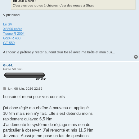
J&B a écrit :
C'est plus des routes à chèvres, c'est des routes à Shart'
V ptit blond...
Le SV
XS500 caf'ra
Tuono R 2004
GSX-R 400
GT 550
A choisir je préfère y rester au fond d'un fossé avec ma brêle et mon cuir...
Gio64.
Pilote 50 cm3
M
lun. 08 juin, 2026 22:35
e
s
bonsoir et merci pour vos conseils.
s
a
g
j’ai donc réglé ma chaîne à nouveau et appliqué
e
10 Nm mais rein n’y fait. Elle s’est détendu moins
rapidement qu’avec 6,5 Nm.
J’ai démonté le système de réglage mais rien de
particulier à observer. J’ai remonté et mis 11,5 Nm.
Je verrai. Aussi je me pose un tas de questions.