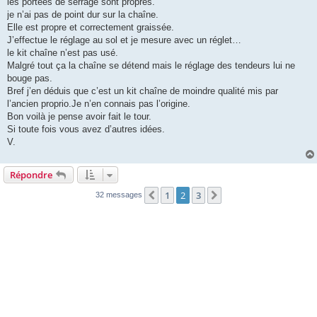
les portées de serrage sont propres.
je n’ai pas de point dur sur la chaîne.
Elle est propre et correctement graissée.
J’effectue le réglage au sol et je mesure avec un réglet…
le kit chaîne n’est pas usé.
Malgré tout ça la chaîne se détend mais le réglage des tendeurs lui ne
bouge pas.
Bref j’en déduis que c’est un kit chaîne de moindre qualité mis par
l’ancien proprio.Je n’en connais pas l’origine.
Bon voilà je pense avoir fait le tour.
Si toute fois vous avez d’autres idées.
V.
Répondre
1
2
3
Précédente
Suivante
32 messages