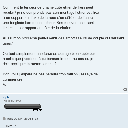
Comment le tendeur de chaîne côté étrier de frein peut
reculer? je ne comprends pas son montage l’étrier est fixé
à un support sur l’axe de la roue d’un côté et de l’autre
une tringlerie fixe retiend l’étrier. Ses mouvements sont
limités….par rapport au côté de la chaîne.
Aussi mon problème peut-il venir des amortisseurs de couple qui seraient
usés?
Ou tout simplement une force de serrage bien supérieur
à celle que j’applique à pu écraser le tout, au cas ou je
dois appliquer la même force…?
Bon voilà j’espère ne pas paraître trop tatillon j’essaye de
comprendre.
V.
viph
Pilote 50 cm3
M
mar. 09 juin, 2026 5:23
e
s
10Nm ?