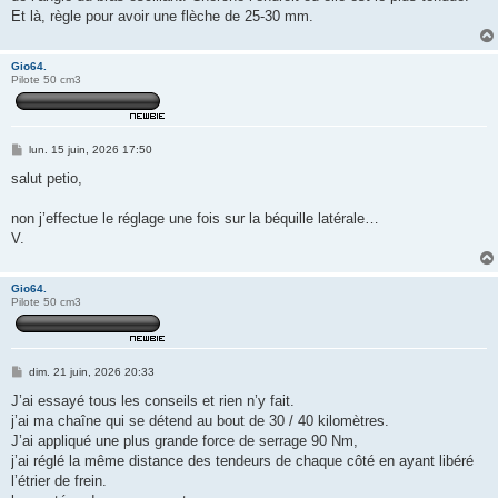
Et là, règle pour avoir une flèche de 25-30 mm.
Gio64.
Pilote 50 cm3
M
lun. 15 juin, 2026 17:50
e
s
salut petio,
s
a
g
non j’effectue le réglage une fois sur la béquille latérale…
e
V.
Gio64.
Pilote 50 cm3
M
dim. 21 juin, 2026 20:33
e
s
J’ai essayé tous les conseils et rien n’y fait.
s
j’ai ma chaîne qui se détend au bout de 30 / 40 kilomètres.
a
g
J’ai appliqué une plus grande force de serrage 90 Nm,
e
j’ai réglé la même distance des tendeurs de chaque côté en ayant libéré
l’étrier de frein.