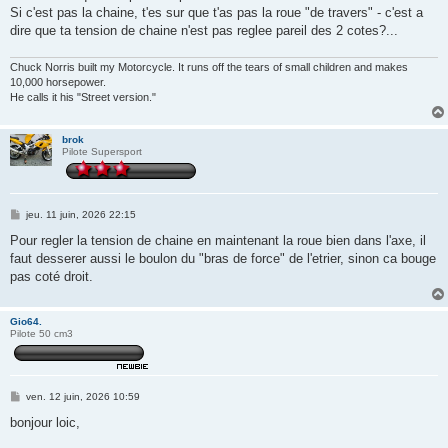
Si c'est pas la chaine, t'es sur que t'as pas la roue "de travers" - c'est a
dire que ta tension de chaine n'est pas reglee pareil des 2 cotes?...
Chuck Norris built my Motorcycle. It runs off the tears of small children and makes
10,000 horsepower.
He calls it his "Street version."
brok
Pilote Supersport
M
jeu. 11 juin, 2026 22:15
e
s
Pour regler la tension de chaine en maintenant la roue bien dans l'axe, il
s
faut desserer aussi le boulon du "bras de force" de l'etrier, sinon ca bouge
a
g
pas coté droit.
e
Gio64.
Pilote 50 cm3
M
ven. 12 juin, 2026 10:59
e
s
bonjour loic,
s
a