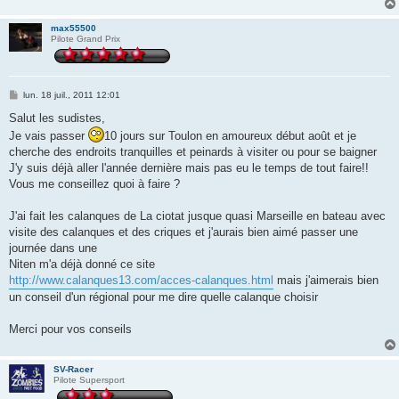
max55500
Pilote Grand Prix
M
lun. 18 juil., 2011 12:01
e
s
Salut les sudistes,
s
Je vais passer
10 jours sur Toulon en amoureux début août et je
a
g
cherche des endroits tranquilles et peinards à visiter ou pour se baigner
e
J'y suis déjà aller l'année dernière mais pas eu le temps de tout faire!!
Vous me conseillez quoi à faire ?
J'ai fait les calanques de La ciotat jusque quasi Marseille en bateau avec
visite des calanques et des criques et j'aurais bien aimé passer une
journée dans une
Niten m'a déjà donné ce site
http://www.calanques13.com/acces-calanques.html
mais j'aimerais bien
un conseil d'un régional pour me dire quelle calanque choisir
Merci pour vos conseils
SV-Racer
Pilote Supersport