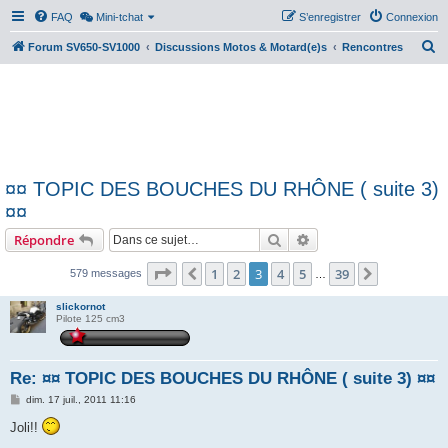
FAQ
Mini-tchat
S’enregistrer
Connexion
R
Forum SV650-SV1000
Discussions Motos & Motard(e)s
Rencontres
e
c
h
e
r
¤¤ TOPIC DES BOUCHES DU RHÔNE ( suite 3)
c
¤¤
h
Rechercher
Recherche avancée
Répondre
e
r
Page
3
sur
39
1
2
3
4
5
39
Précédente
Suivante
579 messages
…
slickornot
Pilote 125 cm3
Re: ¤¤ TOPIC DES BOUCHES DU RHÔNE ( suite 3) ¤¤
M
dim. 17 juil., 2011 11:16
e
s
Joli!!
s
a