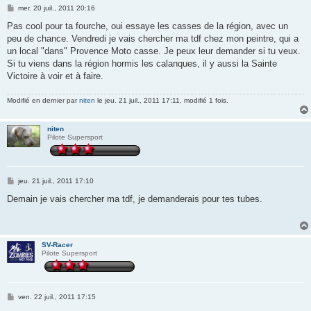
M
mer. 20 juil., 2011 20:16
e
s
Pas cool pour ta fourche, oui essaye les casses de la région, avec un
s
peu de chance. Vendredi je vais chercher ma tdf chez mon peintre, qui a
a
g
un local "dans" Provence Moto casse. Je peux leur demander si tu veux.
e
Si tu viens dans la région hormis les calanques, il y aussi la Sainte
Victoire à voir et à faire.
Modifié en dernier par
niten
le jeu. 21 juil., 2011 17:11, modifié 1 fois.
niten
Pilote Supersport
M
jeu. 21 juil., 2011 17:10
e
s
Demain je vais chercher ma tdf, je demanderais pour tes tubes.
s
a
g
e
SV-Racer
Pilote Supersport
M
ven. 22 juil., 2011 17:15
e