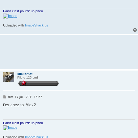
g
e
Partir c'est pourrir un pneu...
Uploaded with
ImageShack.us
slickornot
Pilote 125 cm3
M
dim. 17 juil., 2011 16:57
e
s
t'es chez toi Alex?
s
a
g
e
Partir c'est pourrir un pneu...
Uploaded with
ImageShack.us