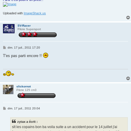
Uploaded with
ImageShack.us
SV-Racer
Pilote Supersport
M
dim. 17 juil., 2011 17:20
e
s
T'es pas parti encore !!
s
a
g
e
slickornot
Pilote 125 cm3
M
dim. 17 juil., 2011 20:04
e
s
s
zytax a écrit :
a
g
slt les copains bon ba voila suite a un accident pour le 14 juillet j'ai
e