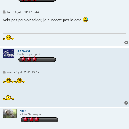
M
lun. 18 juil., 2011 13:44
e
s
Vais pas pouvoir t'aider, je supporte pas la cote
s
a
g
e
SV-Racer
Pilote Supersport
M
mer. 20 juil., 2011 19:17
e
s
s
a
g
e
niten
Pilote Supersport