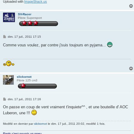
Uploaded with
ImageShack.us
SV-Racer
Pilote Supersport
M
dim. 17 juil., 2011 17:15
e
s
Comme vous voulez, par contre j'suis toujours en pyjama...
s
a
g
e
slickornot
Pilote 125 cm3
M
dim. 17 juil., 2011 17:16
e
s
On passe en coup de vent vraiment t'inquiete^^ , et une bouteille d' AOC
s
Luberon, une !!!
a
g
e
Modifié en dernier par
slickornot
le dim. 17 juil., 2011 20:02, modifié 1 fois.
Partir c'est pourrir un pneu...