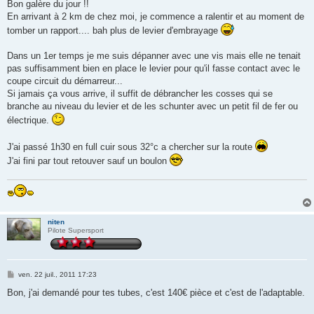
s
Bon galère du jour !!
s
En arrivant à 2 km de chez moi, je commence a ralentir et au moment de
a
g
tomber un rapport.... bah plus de levier d'embrayage
e
Dans un 1er temps je me suis dépanner avec une vis mais elle ne tenait
pas suffisamment bien en place le levier pour qu'il fasse contact avec le
coupe circuit du démarreur...
Si jamais ça vous arrive, il suffit de débrancher les cosses qui se
branche au niveau du levier et de les schunter avec un petit fil de fer ou
électrique.
J'ai passé 1h30 en full cuir sous 32°c a chercher sur la route
J'ai fini par tout retouver sauf un boulon
niten
Pilote Supersport
M
ven. 22 juil., 2011 17:23
e
s
Bon, j'ai demandé pour tes tubes, c'est 140€ pièce et c'est de l'adaptable.
s
a