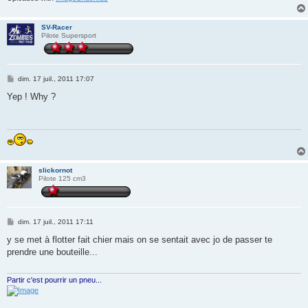
SV-Racer
Pilote Supersport
M
dim. 17 juil., 2011 17:07
e
s
Yep ! Why ?
s
a
g
e
slickornot
Pilote 125 cm3
M
dim. 17 juil., 2011 17:11
e
s
y se met à flotter fait chier mais on se sentait avec jo de passer te
s
prendre une bouteille...
a
g
e
Partir c'est pourrir un pneu...