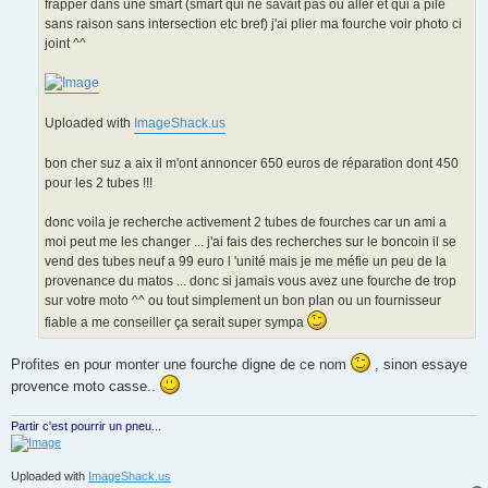
frapper dans une smart (smart qui ne savait pas ou aller et qui a pilé
sans raison sans intersection etc bref) j'ai plier ma fourche voir photo ci
joint ^^
Uploaded with
ImageShack.us
bon cher suz a aix il m'ont annoncer 650 euros de réparation dont 450
pour les 2 tubes !!!
donc voila je recherche activement 2 tubes de fourches car un ami a
moi peut me les changer ... j'ai fais des recherches sur le boncoin il se
vend des tubes neuf a 99 euro l 'unité mais je me méfie un peu de la
provenance du matos ... donc si jamais vous avez une fourche de trop
sur votre moto ^^ ou tout simplement un bon plan ou un fournisseur
fiable a me conseiller ça serait super sympa
Profites en pour monter une fourche digne de ce nom
, sinon essaye
provence moto casse..
Partir c'est pourrir un pneu...
Uploaded with
ImageShack.us