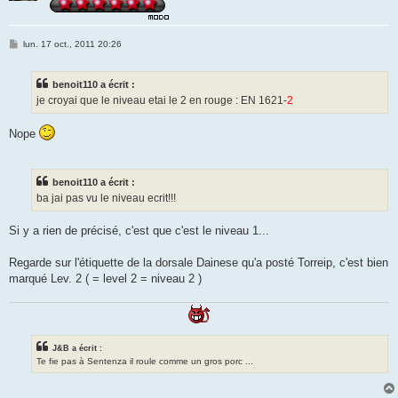
M
lun. 17 oct., 2011 20:26
e
s
s
benoit110 a écrit :
a
g
je croyai que le niveau etai le 2 en rouge : EN 1621-
2
e
Nope
benoit110 a écrit :
ba jai pas vu le niveau ecrit!!!
Si y a rien de précisé, c'est que c'est le niveau 1...
Regarde sur l'étiquette de la dorsale Dainese qu'a posté Torreip, c'est bien
marqué Lev. 2 ( = level 2 = niveau 2 )
J&B a écrit :
Te fie pas à Sentenza il roule comme un gros porc ...