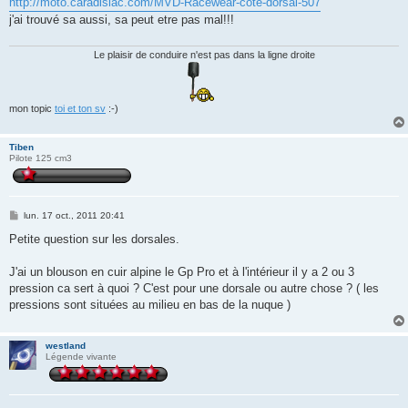
http://moto.caradisiac.com/MVD-Racewear-cote-dorsal-507
s
j'ai trouvé sa aussi, sa peut etre pas mal!!!
a
g
e
Le plaisir de conduire n'est pas dans la ligne droite
mon topic
toi et ton sv
:-)
Tiben
Pilote 125 cm3
M
lun. 17 oct., 2011 20:41
e
s
Petite question sur les dorsales.
s
a
g
J'ai un blouson en cuir alpine le Gp Pro et à l'intérieur il y a 2 ou 3
e
pression ca sert à quoi ? C'est pour une dorsale ou autre chose ? ( les
pressions sont situées au milieu en bas de la nuque )
westland
Légende vivante