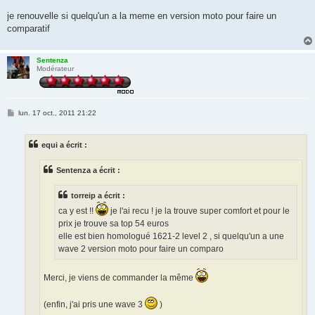
je renouvelle si quelqu'un a la meme en version moto pour faire un
comparatif
Sentenza
Modérateur
M
lun. 17 oct., 2011 21:22
e
s
s
equi a écrit :
a
g
e
Sentenza a écrit :
torreip a écrit :
ca y est !!
je l'ai recu ! je la trouve super comfort et pour le
prix je trouve sa top 54 euros
elle est bien homologué 1621-2 level 2 , si quelqu'un a une
wave 2 version moto pour faire un comparo
Merci, je viens de commander la même
(enfin, j'ai pris une wave 3
)