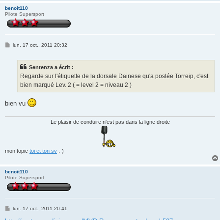
benoit110
Pilote Supersport
M
lun. 17 oct., 2011 20:32
e
s
s
Sentenza a écrit :
a
g
Regarde sur l'étiquette de la dorsale Dainese qu'a postée Torreip, c'est
e
bien marqué Lev. 2 ( = level 2 = niveau 2 )
bien vu
Le plaisir de conduire n'est pas dans la ligne droite
mon topic
toi et ton sv
:-)
benoit110
Pilote Supersport
M
lun. 17 oct., 2011 20:41
e
s