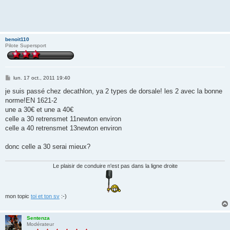
benoit110
Pilote Supersport
M
lun. 17 oct., 2011 19:40
e
s
je suis passé chez decathlon, ya 2 types de dorsale! les 2 avec la bonne
s
norme!EN 1621-2
a
g
une a 30€ et une a 40€
e
celle a 30 retrensmet 11newton environ
celle a 40 retrensmet 13newton environ
donc celle a 30 serai mieux?
Le plaisir de conduire n'est pas dans la ligne droite
mon topic
toi et ton sv
:-)
Sentenza
Modérateur