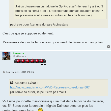
J'ai un blouson en cuir alpine le Gp Pro et à l'intérieur il y a 2 ou 3
pression ca sert à quoi ? C'est pour une dorsale ou autre chose ? (
les pressions sont situées au milieu en bas de la nuque )
peut etre pour fixer une dorsale Alpinestars
C'est ce que je suppose également.
J'essaierais de joindre la concess qui à vendu le blouson à mes potes.
Sentenza
Modérateur
M
lun. 17 oct., 2011 21:06
e
s
s
benoit110 a écrit :
a
g
http://moto.caradisiac.com/MVD-Racewear-cote-dorsal-507
e
j'ai trouvé sa aussi, sa peut etre pas mal!!!
95 Euros pour cette mini-dorsale qui se met dans la poche du blouson,
vs. 54 Euros pour la dorsale intégrale Dainese avec en plus les
protections omoplates...