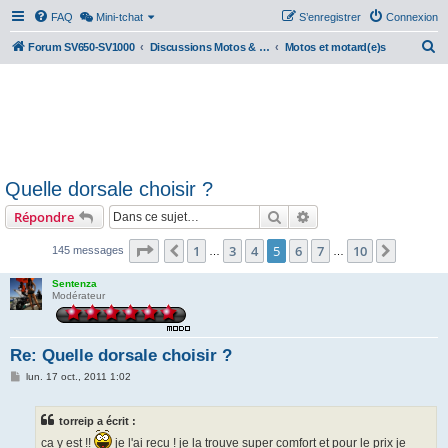
FAQ
Mini-tchat
S’enregistrer
Connexion
R
Forum SV650-SV1000
Discussions Motos & Motard(e)s
Motos et motard(e)s
e
c
h
e
r
Quelle dorsale choisir ?
c
Rechercher
Recherche avancée
Répondre
h
e
Page
5
sur
10
1
3
4
5
6
7
10
Précédente
Suivant
145 messages
…
…
r
Sentenza
Modérateur
Re: Quelle dorsale choisir ?
M
lun. 17 oct., 2011 1:02
e
s
s
torreip a écrit :
a
g
ca y est !!
je l'ai recu ! je la trouve super comfort et pour le prix je
e