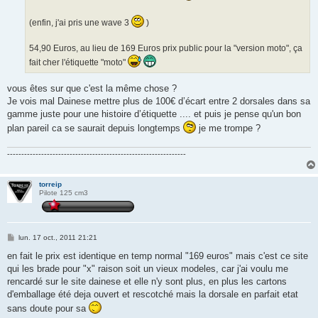
(enfin, j'ai pris une wave 3
)
54,90 Euros, au lieu de 169 Euros prix public pour la "version moto", ça
fait cher l'étiquette "moto"
vous êtes sur que c'est la même chose ?
Je vois mal Dainese mettre plus de 100€ d’écart entre 2 dorsales dans sa
gamme juste pour une histoire d’étiquette .... et puis je pense qu'un bon
plan pareil ca se saurait depuis longtemps
je me trompe ?
---------------------------------------------------------------
torreip
Pilote 125 cm3
M
lun. 17 oct., 2011 21:21
e
s
en fait le prix est identique en temp normal "169 euros" mais c'est ce site
s
qui les brade pour "x" raison soit un vieux modeles, car j'ai voulu me
a
g
rencardé sur le site dainese et elle n'y sont plus, en plus les cartons
e
d'emballage été deja ouvert et rescotché mais la dorsale en parfait etat
sans doute pour sa