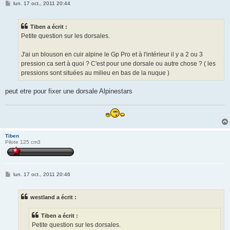
M
lun. 17 oct., 2011 20:44
e
s
s
Tiben a écrit :
a
g
Petite question sur les dorsales.
e
J'ai un blouson en cuir alpine le Gp Pro et à l'intérieur il y a 2 ou 3
pression ca sert à quoi ? C'est pour une dorsale ou autre chose ? ( les
pressions sont situées au milieu en bas de la nuque )
peut etre pour fixer une dorsale Alpinestars
Tiben
Pilote 125 cm3
M
lun. 17 oct., 2011 20:46
e
s
s
westland a écrit :
a
g
e
Tiben a écrit :
Petite question sur les dorsales.