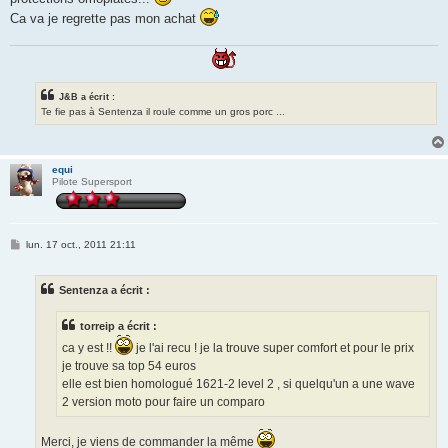
Ca va je regrette pas mon achat
J&B a écrit :
Te fie pas à Sentenza il roule comme un gros porc ...
equi
Pilote Supersport
M
lun. 17 oct., 2011 21:11
e
s
s
Sentenza a écrit :
a
g
e
torreip a écrit :
ca y est !!
je l'ai recu ! je la trouve super comfort et pour le prix
je trouve sa top 54 euros
elle est bien homologué 1621-2 level 2 , si quelqu'un a une wave
2 version moto pour faire un comparo
Merci, je viens de commander la même