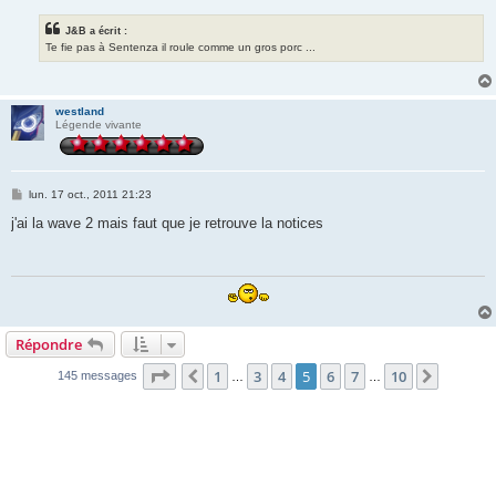
J&B a écrit :
Te fie pas à Sentenza il roule comme un gros porc ...
westland
Légende vivante
M
lun. 17 oct., 2011 21:23
e
s
j'ai la wave 2 mais faut que je retrouve la notices
s
a
g
e
Répondre
Page
5
sur
10
1
3
4
5
6
7
10
Précédente
Suivant
145 messages
…
…