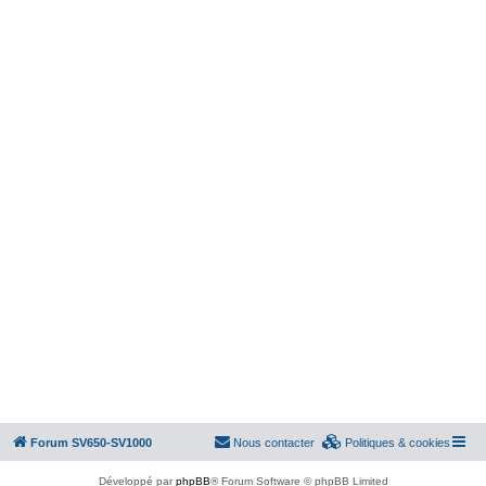
Forum SV650-SV1000
Nous contacter
Politiques & cookies
Développé par
phpBB
® Forum Software © phpBB Limited