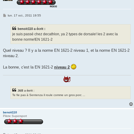
M
lun. 17 oct., 2011 19:55
e
s
s
benoit110 a écrit :
a
g
je suis passé chez decathlon, ya 2 types de dorsale! les 2 avec la
e
bonne norme!EN 1621-2
Quel niveau ? Il y a la norme EN 1621-2 niveau 1, et la norme EN 1621-2
niveau 2.
La bonne, c'est la EN 1621-2
niveau 2
J&B a écrit :
Te fie pas à Sentenza il roule comme un gros porc ...
benoit110
Pilote Supersport