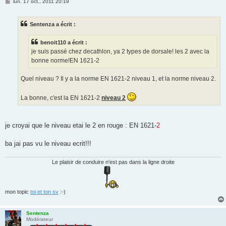
M
lun. 17 oct., 2011 20:19
e
s
s
Sentenza a écrit :
a
g
e
benoit110 a écrit :
je suis passé chez decathlon, ya 2 types de dorsale! les 2 avec la
bonne norme!EN 1621-2
Quel niveau ? Il y a la norme EN 1621-2 niveau 1, et la norme niveau 2.
La bonne, c'est la EN 1621-2
niveau 2
je croyai que le niveau etai le 2 en rouge : EN 1621-
2
ba jai pas vu le niveau ecrit!!!
Le plaisir de conduire n'est pas dans la ligne droite
mon topic
toi et ton sv
:-)
Sentenza
Modérateur