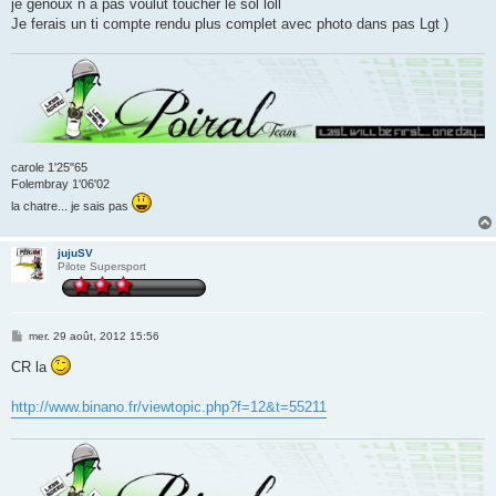
je genoux n à pas voulut toucher le sol loll
Je ferais un ti compte rendu plus complet avec photo dans pas Lgt )
carole 1'25"65
Folembray 1'06'02
la chatre... je sais pas
jujuSV
Pilote Supersport
M
mer. 29 août, 2012 15:56
e
s
CR la
s
a
g
http://www.binano.fr/viewtopic.php?f=12&t=55211
e