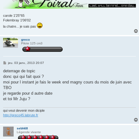
carole 1'25"65
Folembray 1'06'02
la chatre... je sais pas
greco
Pilote 125 cm3
M
jeu. 03 janv., 2013 20:07
e
s
deterrage de topic
s
donc qui qui fait quoi ?
a
g
moi pour l instant je fais le week end magny cours du mois de juin avec
e
TBO
je regarde pour d autre date
et toi Mr Juju ?
qui veut devenir mon diciple
http://greco45.labrute.fr
sebh68
Légende vivante