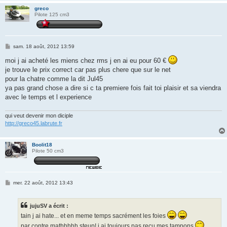
greco
Pilote 125 cm3
M
sam. 18 août, 2012 13:59
e
s
moi j ai acheté les miens chez rms j en ai eu pour 60 €
s
je trouve le prix correct car pas plus chere que sur le net
a
g
pour la chatre comme la dit Jul45
e
ya pas grand chose a dire si c ta premiere fois fait toi plaisir et sa viendra
avec le temps et l experience
qui veut devenir mon diciple
http://greco45.labrute.fr
Boolit18
Pilote 50 cm3
M
mer. 22 août, 2012 13:43
e
s
s
jujuSV a écrit :
a
g
tain j ai hate... et en meme temps sacrément les foies
e
par contre mathhhhh steup! j ai toujours pas recu mes tampons