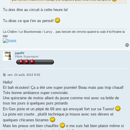
Tu dois être au circuit à cette heure la!
Tu diras ce que t'en as pensé!
La Châtre / Le Bourbonnais / Lurcy .. pas besoin de chrono quand tu sais k'tu't'traine la
bite
jujuSV
Pilote Supersport
M
ven. 24 août, 2012 8:52
e
s
Hello!
s
Et bah écoutes! Ça a été une super journée! Beau mais pas trop chaud!
a
g
Très bonne ambiance super conviviale.
e
Une quinzaine de motos allant du jeune comme moi avec sa brèle de
tous les jours à quelques purs pistards
En Gex piste et un pépé de 69 ans qui envoyait fort sur sa Tuono!
La piste est courte , plutôt technique je trouve avec ses dévers et
quelques chicanes bizarres
Mais les pneus ont bien chauffés
e me suis fait bien plaisir même si