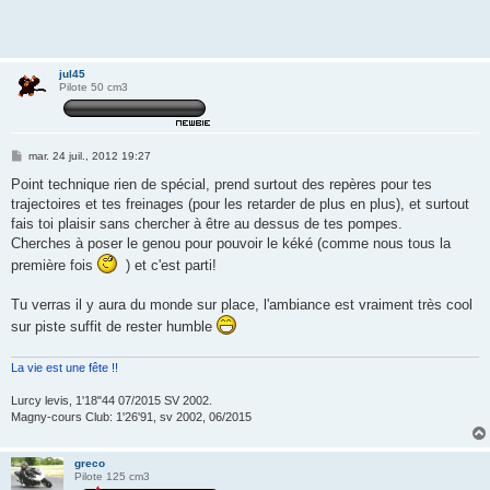
jul45
Pilote 50 cm3
M
mar. 24 juil., 2012 19:27
e
s
Point technique rien de spécial, prend surtout des repères pour tes
s
trajectoires et tes freinages (pour les retarder de plus en plus), et surtout
a
g
fais toi plaisir sans chercher à être au dessus de tes pompes.
e
Cherches à poser le genou pour pouvoir le kéké (comme nous tous la
première fois
) et c'est parti!
Tu verras il y aura du monde sur place, l'ambiance est vraiment très cool
sur piste suffit de rester humble
La vie est une fête !!
Lurcy levis, 1'18"44 07/2015 SV 2002.
Magny-cours Club: 1'26'91, sv 2002, 06/2015
greco
Pilote 125 cm3