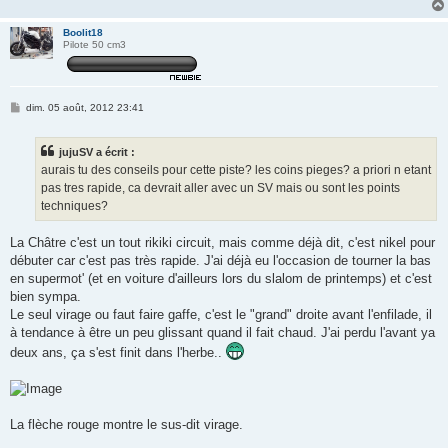
Boolit18
Pilote 50 cm3
M
dim. 05 août, 2012 23:41
e
s
s
jujuSV a écrit :
a
g
aurais tu des conseils pour cette piste? les coins pieges? a priori n etant
e
pas tres rapide, ca devrait aller avec un SV mais ou sont les points
techniques?
La Châtre c'est un tout rikiki circuit, mais comme déjà dit, c'est nikel pour
débuter car c'est pas très rapide. J'ai déjà eu l'occasion de tourner la bas
en supermot' (et en voiture d'ailleurs lors du slalom de printemps) et c'est
bien sympa.
Le seul virage ou faut faire gaffe, c'est le "grand" droite avant l'enfilade, il
à tendance à être un peu glissant quand il fait chaud. J'ai perdu l'avant ya
deux ans, ça s'est finit dans l'herbe..
La flèche rouge montre le sus-dit virage.