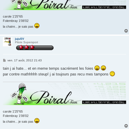
carole 1'25"65
Folembray 1'06'02
la chatre... je sais pas
jujuSV
Pilote Supersport
M
ven. 17 août, 2012 21:43
e
s
tain j ai hate... et en meme temps sacrément les foies
s
par contre mathhhhh steup! j ai toujours pas recu mes tampons
a
g
e
carole 1'25"65
Folembray 1'06'02
la chatre... je sais pas