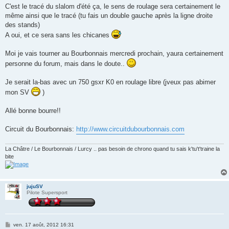
C'est le tracé du slalom d'été ça, le sens de roulage sera certainement le
même ainsi que le tracé (tu fais un double gauche après la ligne droite
des stands)
A oui, et ce sera sans les chicanes
Moi je vais tourner au Bourbonnais mercredi prochain, yaura certainement
personne du forum, mais dans le doute..
Je serait la-bas avec un 750 gsxr K0 en roulage libre (jveux pas abimer
mon SV
)
Allé bonne bourre!!
Circuit du Bourbonnais:
http://www.circuitdubourbonnais.com
La Châtre / Le Bourbonnais / Lurcy .. pas besoin de chrono quand tu sais k'tu't'traine la
bite
jujuSV
Pilote Supersport
M
ven. 17 août, 2012 16:31