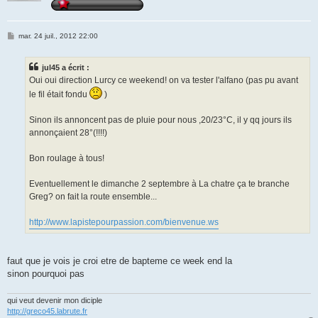
M
mar. 24 juil., 2012 22:00
e
s
s
jul45 a écrit :
a
g
Oui oui direction Lurcy ce weekend! on va tester l'alfano (pas pu avant
e
le fil était fondu
)
Sinon ils annoncent pas de pluie pour nous ,20/23°C, il y qq jours ils
annonçaient 28°(!!!!)
Bon roulage à tous!
Eventuellement le dimanche 2 septembre à La chatre ça te branche
Greg? on fait la route ensemble...
http://www.lapistepourpassion.com/bienvenue.ws
faut que je vois je croi etre de bapteme ce week end la
sinon pourquoi pas
qui veut devenir mon diciple
http://greco45.labrute.fr