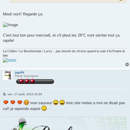
Meuh non!! Regarde ça:
C'est tout bon pour mercredi, et s'il pleut les 28°C vont sécher tout ça
rapide!
La Châtre / Le Bourbonnais / Lurcy .. pas besoin de chrono quand tu sais k'tu't'traine la
bite
jujuSV
Pilote Supersport
M
ven. 17 août, 2012 21:03
e
s
mon sauveur
mon site meteo a moi ne disait pas
s
a
ca!! je reprends espoir
g
e