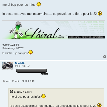
e
s
merci bcp pour les infos
s
a
g
la peste est avec moi neanmoins.... ca prevoit de la flotte pour le 22
e
carole 1'25"65
Folembray 1'06'02
la chatre... je sais pas
Boolit18
Pilote 50 cm3
M
ven. 17 août, 2012 20:49
e
s
s
jujuSV a écrit :
a
g
merci bcp pour les infos
e
la peste est avec moi neanmoins.... ca prevoit de la flotte pour le 22