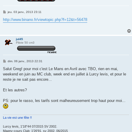
M
jeu. 03 janv., 2013 23:11
e
s
http://www.binano.fr/viewtopic.php?f=12&t=56478
s
a
g
e
jul45
Pilote 50 cm3
M
dim. 06 janv., 2013 22:31
e
s
Salut Greg! pour moi c'est Le Mans en Avril avec TBO, rien en mai,
s
weekend en juin au MC club, week end en juillet à Lurcy levis, et pour le
a
g
reste je ne sait pas encore...
e
Et les autres?
PS: pour le rasso, les tarifs sont malheureusement trop haut pour moi...
La vie est une fête !!
Lurcy levis, 1'18"44 07/2015 SV 2002.
Magny-cours Club: 1'26'91, sv 2002, 06/2015