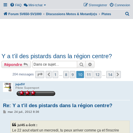
FAQ
Mini-tchat
S’enregistrer
Connexion
R
Forum SV650-SV1000
Discussions Motos & Motard(e)s
Pistes
e
c
h
e
r
Y a t'il des pistards dans la région centre?
c
Rechercher
Recherche avancée
Répondre
h
e
Page
10
sur
14
1
8
9
10
11
12
14
Précédente
Suiva
204 messages
…
…
r
jujuSV
Pilote Supersport
Re: Y a t'il des pistards dans la région centre?
M
mar. 24 juil., 2012 8:36
e
s
s
jul45 a écrit :
a
g
Le 22 aout etant un mercredi, tu peux arriver comme ça et t'inscrire
e