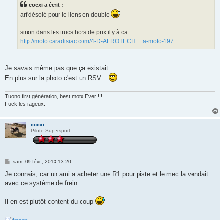
cocxi a écrit :
a
g
arf désolé pour le liens en double
e
sinon dans les trucs hors de prix il y à ca
http://moto.caradisiac.com/4-D-AEROTECH ... a-moto-197
Je savais même pas que ça existait.
En plus sur la photo c'est un RSV...
Tuono first génération, best moto Ever !!!
Fuck les rageux.
cocxi
Pilote Supersport
M
sam. 09 févr., 2013 13:20
e
s
Je connais, car un ami a acheter une R1 pour piste et le mec la vendait
s
avec ce système de frein.
a
g
e
Il en est plutôt content du coup