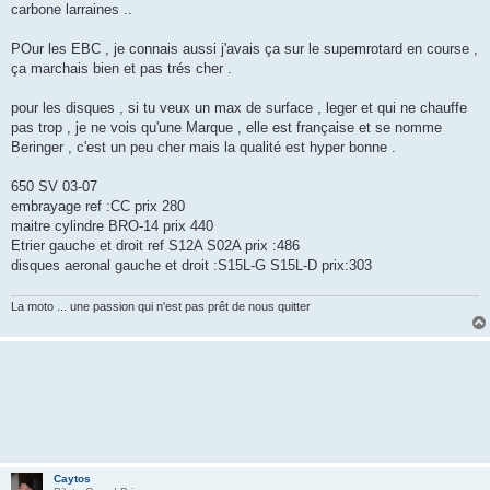
carbone larraines ..
POur les EBC , je connais aussi j'avais ça sur le supemrotard en course ,
ça marchais bien et pas trés cher .
pour les disques , si tu veux un max de surface , leger et qui ne chauffe
pas trop , je ne vois qu'une Marque , elle est française et se nomme
Beringer , c'est un peu cher mais la qualité est hyper bonne .
650 SV 03-07
embrayage ref :CC prix 280
maitre cylindre BRO-14 prix 440
Etrier gauche et droit ref S12A S02A prix :486
disques aeronal gauche et droit :S15L-G S15L-D prix:303
La moto ... une passion qui n'est pas prêt de nous quitter
Caytos