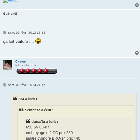
GuilhemS
M
sam. 09 févr., 2013 13:34
e
s
ça fait voiture ....
s
a
g
e
Caytos
Pilote Grand Prix
M
sam. 09 févr., 2013 21:17
e
s
s
sca a écrit :
a
g
e
Sentenza a écrit :
ducat'ju a écrit :
650 SV 03-07
embrayage ref :CC prix 280
maitre cylindre BRO-14 prix 440