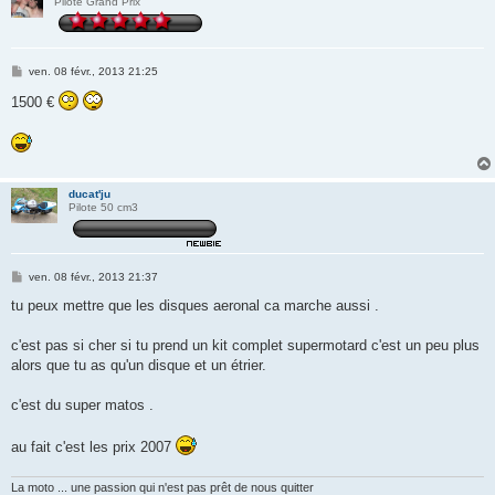
Pilote Grand Prix
M
ven. 08 févr., 2013 21:25
e
s
1500 €
s
a
g
e
ducat'ju
Pilote 50 cm3
M
ven. 08 févr., 2013 21:37
e
s
tu peux mettre que les disques aeronal ca marche aussi .
s
a
g
c'est pas si cher si tu prend un kit complet supermotard c'est un peu plus
e
alors que tu as qu'un disque et un étrier.
c'est du super matos .
au fait c'est les prix 2007
La moto ... une passion qui n'est pas prêt de nous quitter