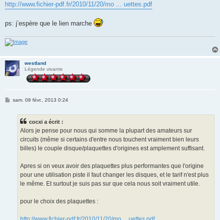
http://www.fichier-pdf.fr/2010/11/20/mo ... uettes.pdf
ps: j’espère que le lien marche
westland
Légende vivante
M
sam. 09 févr., 2013 0:24
e
s
s
cocxi a écrit :
a
g
Alors je pense pour nous qui somme la plupart des amateurs sur
e
circuits (même si certains d'entre nous touchent vraiment bien leurs
billes) le couple disque/plaquettes d'origines est amplement suffisant.
Apres si on veux avoir des plaquettes plus performantes que l'origine
pour une utilisation piste il faut changer les disques, et le tarif n'est plus
le même. Et surtout je suis pas sur que cela nous soit vraiment utile.
pour le choix des plaquettes :
http://www.fichier-pdf.fr/2010/11/20/mo ... uettes.pdf