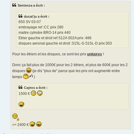
s
Sentenza a écrit :
a
g
e
ducat'ju a écrit :
650 SV 03-07
embrayage ref :CC prix 280
maitre cylindre BRO-14 prix 440
Etrier gauche et droit ref S12A S02A prix :486
disques aeronal gauche et droit :S15L-G S15L-D prix:303
Pour les étriers et les disques, ce sont les prix
unitaires
!
Donc ça fait plus de 1000€ pour les 2 étriers, et plus de 600€ pour les 2
disques
(je dis "plus de" parce que les prix ont augmenté entre
temps
)
Caytos a écrit :
1500 €
=> 2400 €