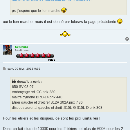
ps: j’espère que le lien marche
oui le lien marche, mais il est donné par lolosvs la page précédente
Sentenza
Modérateur
M
sam. 09 févr., 2013 0:36
e
s
s
ducat'ju a écrit :
a
g
650 SV 03-07
e
embrayage ref :CC prix 280
maitre cylindre BRO-14 prix 440
Etrier gauche et droit ref S12A S02A prix :486
disques aeronal gauche et droit :S15L-G S15L-D prix:303
Pour les étriers et les disques, ce sont les prix
unitaires
!
Donc ça fait plus de 1000€ pour les 2 étriers, et plus de 600€ pour les 2