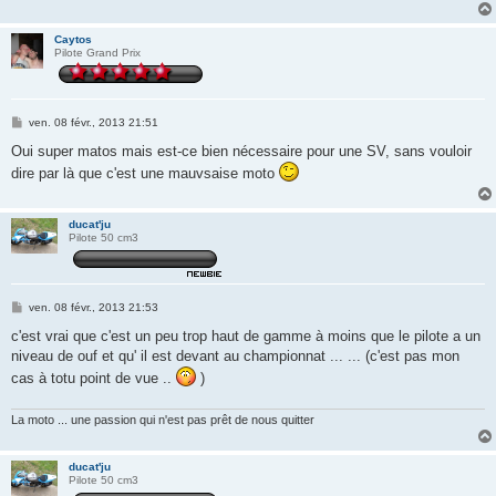
Caytos
Pilote Grand Prix
M
ven. 08 févr., 2013 21:51
e
s
Oui super matos mais est-ce bien nécessaire pour une SV, sans vouloir
s
dire par là que c'est une mauvsaise moto
a
g
e
ducat'ju
Pilote 50 cm3
M
ven. 08 févr., 2013 21:53
e
s
c'est vrai que c'est un peu trop haut de gamme à moins que le pilote a un
s
niveau de ouf et qu' il est devant au championnat ... ... (c'est pas mon
a
g
cas à totu point de vue ..
)
e
La moto ... une passion qui n'est pas prêt de nous quitter
ducat'ju
Pilote 50 cm3