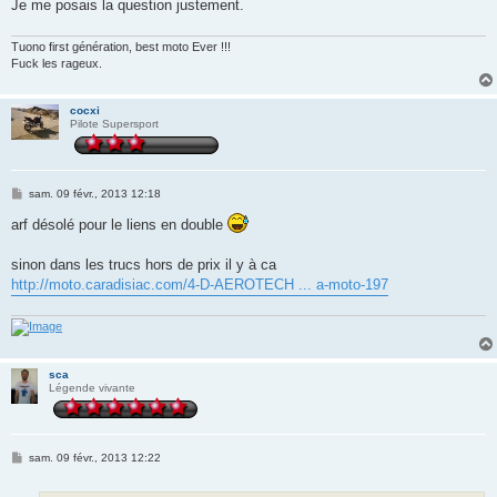
Je me posais la question justement.
Tuono first génération, best moto Ever !!!
Fuck les rageux.
cocxi
Pilote Supersport
M
sam. 09 févr., 2013 12:18
e
s
arf désolé pour le liens en double
s
a
g
sinon dans les trucs hors de prix il y à ca
e
http://moto.caradisiac.com/4-D-AEROTECH ... a-moto-197
sca
Légende vivante
M
sam. 09 févr., 2013 12:22
e
s
s