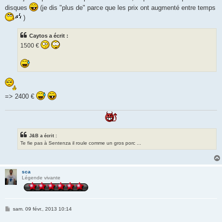
disques
(je dis "plus de" parce que les prix ont augmenté entre temps
)
Caytos a écrit :
1500 €
=> 2400 €
J&B a écrit :
Te fie pas à Sentenza il roule comme un gros porc ...
sca
Légende vivante
M
sam. 09 févr., 2013 10:14
e
s