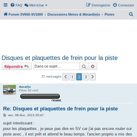
FAQ
Mini-tchat
S’enregistrer
Connexion
R
Forum SV650-SV1000
Discussions Motos & Motard(e)s
Pistes
e
c
h
e
r
Disques et plaquettes de frein pour la piste
c
Rechercher
Recherche avancée
Répondre
h
e
1
2
3
Précédente
Suivante
37 messages
r
ducat'ju
Pilote 50 cm3
Re: Disques et plaquettes de frein pour la piste
M
ven. 08 févr., 2013 20:47
e
s
sujet interéssant :
s
pour les plaquettes , je peux pas dire en SV car j'ai pas encore rouler sur
a
g
piste avec , il est prêt et attend le beau temps. l'ancien proprio a mis des
e