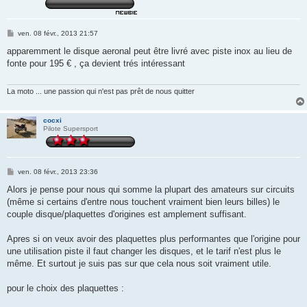
M
ven. 08 févr., 2013 21:57
e
s
apparemment le disque aeronal peut être livré avec piste inox au lieu de
s
fonte pour 195 € , ça devient trés intéressant
a
g
e
La moto ... une passion qui n'est pas prêt de nous quitter
cocxi
Pilote Supersport
M
ven. 08 févr., 2013 23:36
e
s
Alors je pense pour nous qui somme la plupart des amateurs sur circuits
s
(même si certains d'entre nous touchent vraiment bien leurs billes) le
a
g
couple disque/plaquettes d'origines est amplement suffisant.
e
Apres si on veux avoir des plaquettes plus performantes que l'origine pour
une utilisation piste il faut changer les disques, et le tarif n'est plus le
même. Et surtout je suis pas sur que cela nous soit vraiment utile.
pour le choix des plaquettes :