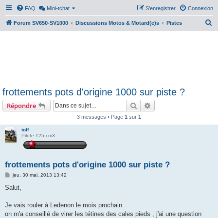
FAQ
Mini-tchat
S’enregistrer
Connexion
R
Forum SV650-SV1000
Discussions Motos & Motard(e)s
Pistes
e
c
h
e
r
frottements pots d'origine 1000 sur piste ?
c
Rechercher
Recherche avancée
Répondre
h
e
3 messages • Page
1
sur
1
r
toff
Pilote 125 cm3
frottements pots d'origine 1000 sur piste ?
M
jeu. 30 mai, 2013 13:42
e
s
Salut,
s
a
g
Je vais rouler à Ledenon le mois prochain.
e
on m'a conseillé de virer les tétines des cales pieds ; j'ai une question