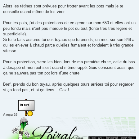
e
s
Alors les tétines sont prévues pour frotter avant les pots mais je te
s
conseille quand même de les virer.
a
g
e
Pour les pots, j'ai des protections de ce genre sur mon 650 et elles ont un
peu fondu mais n'ont pas marqué le pot du tout (fonte très très légère et
superficielle).
Si tu le faits assures toi des tuyaux que tu prends, un mec sur son 848 a
du les enlever à chaud parce qu'elles fumaient et fondaient à très grande
vitesse.
Pour la protection, serre les bien, lors de ma première chute, celle du bas
à dérappé et mon pot s'est quand même rappé. Sois conscient aussi que
ça ne sauvera pas ton pot lors d'une chute.
Bref, prends du bon tuyau, après quelques tours arrêtes toi pour regarder
si ça fond pas, et si ça tiens... Gaz !
A reçu 26