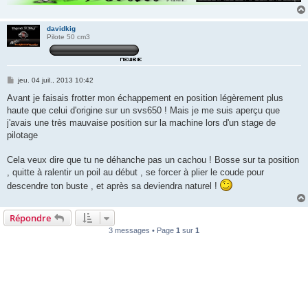
davidkig
Pilote 50 cm3
M
jeu. 04 juil., 2013 10:42
e
s
Avant je faisais frotter mon échappement en position légèrement plus
s
haute que celui d'origine sur un svs650 ! Mais je me suis aperçu que
a
g
j'avais une très mauvaise position sur la machine lors d'un stage de
e
pilotage
Cela veux dire que tu ne déhanche pas un cachou ! Bosse sur ta position
, quitte à ralentir un poil au début , se forcer à plier le coude pour
descendre ton buste , et après sa deviendra naturel !
Répondre
3 messages • Page
1
sur
1