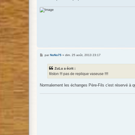
M
par
NoNo75
»
dim. 25 août, 2013 23:17
e
s
s
ZuLu a écrit :
a
g
filston !!! pas de replique vaseuse !!!!
e
Normalement les échanges Père-Fils c'est réservé à 