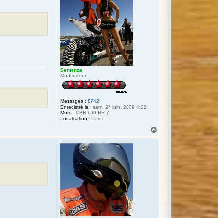
Sentenza
Modérateur
Messages :
8742
Enregistré le :
sam. 27 juin, 2009 4:22
Moto :
CBR 600 RR-7
Localisation :
Paris
H
a
u
t