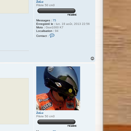
ZuLu
Pilote 50 cm3
Messages :
75
Enregistré le :
lun. 19 août, 2013 22:56
Moto :
Gsxr1000 K7
Localisation :
94
C
Contact :
o
n
t
a
c
t
H
e
a
r
Z
u
u
t
L
u
ZuLu
Pilote 50 cm3