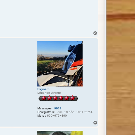
H
a
u
t
Skysam
Légende vivante
Messages :
9932
Enregistré le :
dim. 18 déc., 2011 21:54
Moto :
690+675+390
H
a
u