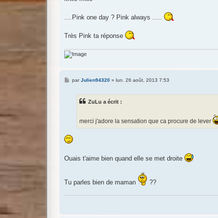
....Pink one day ? Pink always .....
Très Pink ta réponse
M
par
Julien94320
»
lun. 26 août, 2013 7:53
e
s
s
ZuLu a écrit :
a
g
e
merci j'adore la sensation que ca procure de lever
Ouais t'aime bien quand elle se met droite
Tu parles bien de maman
??