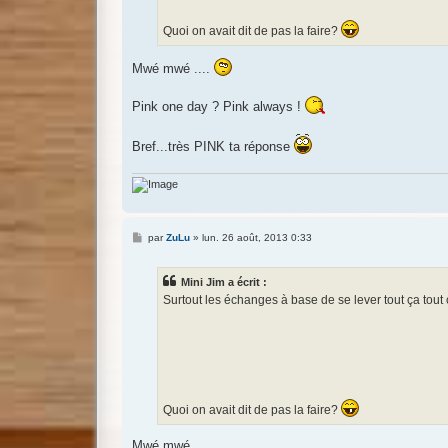
Quoi on avait dit de pas la faire?
Mwé mwé ....
Pink one day ? Pink always !
Bref...très PINK ta réponse
M
par
ZuLu
»
lun. 26 août, 2013 0:33
e
s
s
Mini Jim a écrit :
a
g
Surtout les échanges à base de se lever tout ça tout ç
e
Quoi on avait dit de pas la faire?
Mwé mwé