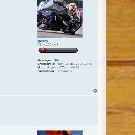
djwarty
Pilote 125 cm3
Messages :
367
Enregistré le :
sam. 18 juil., 2009 10:58
Moto :
daytona 675 et zx6r 98
Localisation :
Chatonnay
H
a
u
t