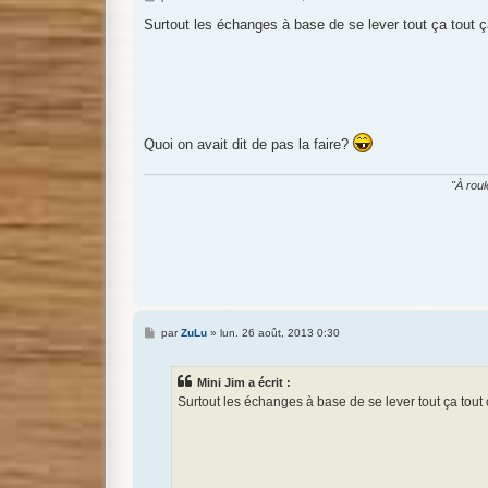
e
s
Surtout les échanges à base de se lever tout ça tout ç
s
a
g
e
Quoi on avait dit de pas la faire?
"À roul
M
par
ZuLu
»
lun. 26 août, 2013 0:30
e
s
s
Mini Jim a écrit :
a
g
Surtout les échanges à base de se lever tout ça tout ç
e