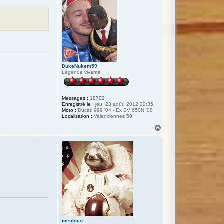
DukeNukem59
Légende vivante
Messages :
18702
Enregistré le :
jeu. 23 août, 2012 22:35
Moto :
Ducati 999 '04 - Ex SV 650N '08
Localisation :
Valenciennes 59
H
a
u
t
meuhbat