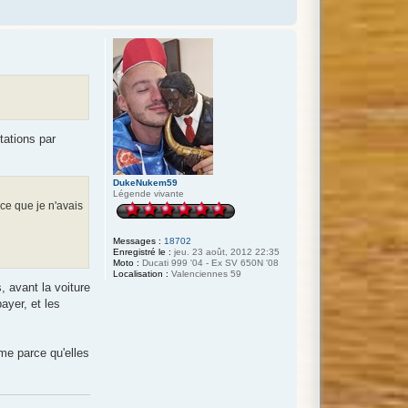
tations par
DukeNukem59
Légende vivante
nce que je n'avais
Messages :
18702
Enregistré le :
jeu. 23 août, 2012 22:35
Moto :
Ducati 999 '04 - Ex SV 650N '08
Localisation :
Valenciennes 59
, avant la voiture
ayer, et les
sme parce qu'elles