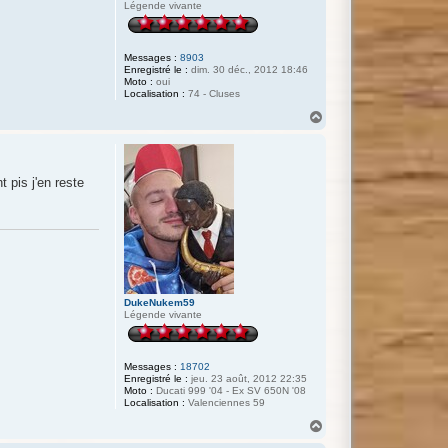
Légende vivante
Messages :
8903
Enregistré le :
dim. 30 déc., 2012 18:46
Moto :
oui
Localisation :
74 - Cluses
H
a
u
t
 pis j'en reste
DukeNukem59
Légende vivante
Messages :
18702
Enregistré le :
jeu. 23 août, 2012 22:35
Moto :
Ducati 999 '04 - Ex SV 650N '08
Localisation :
Valenciennes 59
H
a