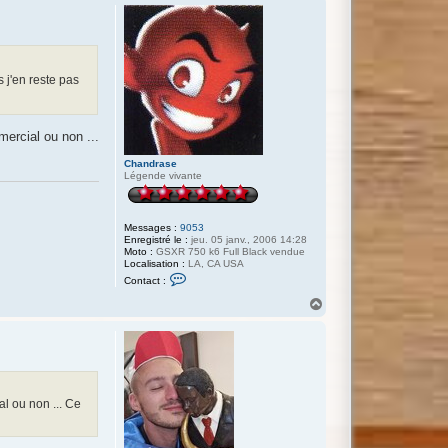
u
t
 j'en reste pas
mercial ou non ...
Chandrase
Légende vivante
Messages :
9053
Enregistré le :
jeu. 05 janv., 2006 14:28
Moto :
GSXR 750 k6 Full Black vendue
Localisation :
LA, CA USA
C
Contact :
o
n
H
t
a
a
u
c
t
t
e
r
C
h
al ou non ... Ce
a
n
d
r