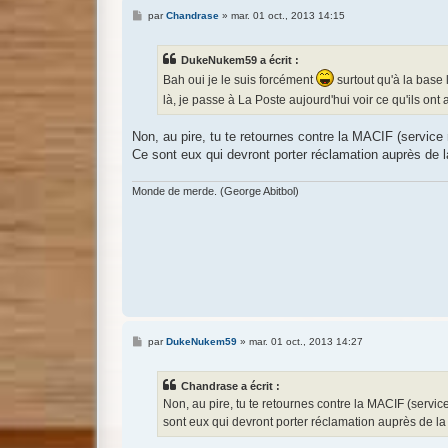
M
par
Chandrase
»
mar. 01 oct., 2013 14:15
e
s
s
DukeNukem59 a écrit :
a
g
Bah oui je le suis forcément
surtout qu'à la base
e
là, je passe à La Poste aujourd'hui voir ce qu'ils ont
Non, au pire, tu te retournes contre la MACIF (service 
Ce sont eux qui devront porter réclamation auprès de l
Monde de merde. (George Abitbol)
M
par
DukeNukem59
»
mar. 01 oct., 2013 14:27
e
s
s
Chandrase a écrit :
a
g
Non, au pire, tu te retournes contre la MACIF (service
e
sont eux qui devront porter réclamation auprès de la 