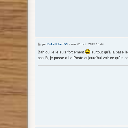
M
par
DukeNukem59
»
mar. 01 oct., 2013 13:44
e
s
Bah oui je le suis forcément
surtout qu'à la base l
s
pas là, je passe à La Poste aujourd'hui voir ce qu'ils o
a
g
e