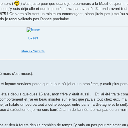
je sors (
) c'est juste pour que quand je retournerais à la Macif et qu'on m
que j'y suis déjà allé et que le problème n'a pas avancé. J'attends avant tout
75 ! On verra s'ils sont un minimum commerçant, sinon j'irais pas jusqu'au s
is je renouvellerais pas l'année prochaine.
La 999
Mon ex Suzette
é mais c'est mieux).
et loyaux services parce que le jour, où j'ai eu un problème, y avait plus per
étais depuis quelques 15 ans, mon frère y était aussi ... Et j'ai été traité c
comportement et j'ai eu beau insister sur le fait que j'avais tout chez eux, ma 
'ai habité un peu partout à cette époque, entre paris, la Bretagne et le sud), r
ce à exécution et je me suis barré à la fin de l'année. Je n'ai pas eu un mail,
ce et rien à foutre depuis combien de temps j'y suis ou pas pour réclamer ou g