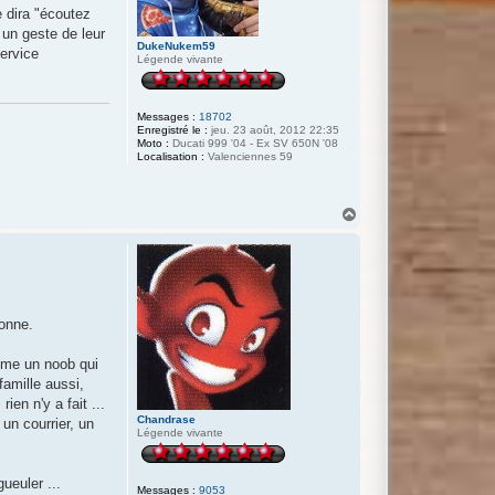
a
e dira "écoutez
s
 un geste de leur
e
DukeNukem59
ervice
Légende vivante
Messages :
18702
Enregistré le :
jeu. 23 août, 2012 22:35
Moto :
Ducati 999 '04 - Ex SV 650N '08
Localisation :
Valenciennes 59
H
a
u
t
sonne.
omme un noob qui
famille aussi,
ien n'y a fait ...
Chandrase
 un courrier, un
Légende vivante
ueuler ...
Messages :
9053