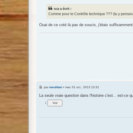
s
s
sca a écrit :
a
g
Comme pour le Contrôle technique ??? (tu y penses 
e
Ouai de ce coté là pas de soucis, j'étais suffisamme
M
par
meuhbat
»
mar. 01 oct., 2013 13:31
e
s
La seule vraie question dans l'histoire c'est... est-ce q
s
a
:
g
e