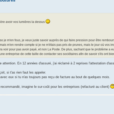
coutures
père avoir vos lumières la dessus
so je m'en fous, je veux juste savoir auprès de qui faire pression pour être rembour
jamais m'en rendre compte si je ne m'étais pas pris de prunes, mais le jour où vos im
ra voir pour pas avoir payé, et non La Poste. De plus, sachant que le problème a eu
ne entreprise de cette taille de contacter ses sociétaires afin de savoir s'ils ont bie
re attention. En 12 années d'assuré, j'ai réclamé à 2 reprises l'attestation d'a
t, si t'as rien faut les appeler.
t avec eux si tu n'as toujours pas reçu de facture au bout de quelques mois.
recommandé, imagine le sur-coût pour les entreprises (refacturé au client)