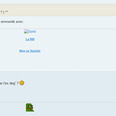
? ) ^^
nt emmerdé avec.
La 999
Mon ex Suzette
ue t'es deg' ?