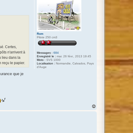
Rom
Pilote 250 cm3
sé. Certes,
pôts n'arrivent à
Messages :
684
Enregistré le :
mar. 26 févr., 2013 19:45
 lieu dans la
Moto :
SVS 1000
n reçu le papier.
Localisation :
Normandie, Calvados, Pays
d'Auge
ssurance que je
H
a
u
t