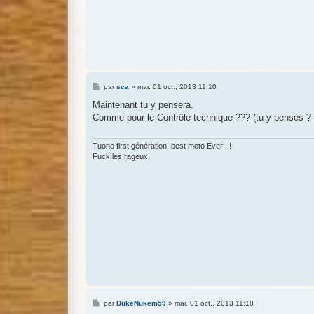
M
par
sca
»
mar. 01 oct., 2013 11:10
e
s
Maintenant tu y pensera.
s
Comme pour le Contrôle technique ??? (tu y penses ? 
a
g
e
Tuono first génération, best moto Ever !!!
Fuck les rageux.
M
par
DukeNukem59
»
mar. 01 oct., 2013 11:18
e