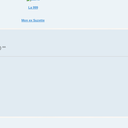
La 999
Mon ex Suzette
) ^^