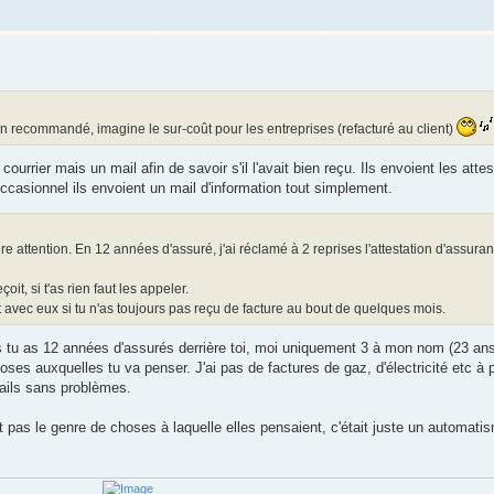
n recommandé, imagine le sur-coût pour les entreprises (refacturé au client)
rrier mais un mail afin de savoir s'il l'avait bien reçu. Ils envoient les attes
 occasionnel ils envoient un mail d'information tout simplement.
aire attention. En 12 années d'assuré, j'ai réclamé à 2 reprises l'attestation d'assura
it, si t'as rien faut les appeler.
ct avec eux si tu n'as toujours pas reçu de facture au bout de quelques mois.
rès tu as 12 années d'assurés derrière toi, moi uniquement 3 à mon nom (23 ans
es auxquelles tu va penser. J'ai pas de factures de gaz, d'électricité etc à p
/mails sans problèmes.
t pas le genre de choses à laquelle elles pensaient, c'était juste un automati