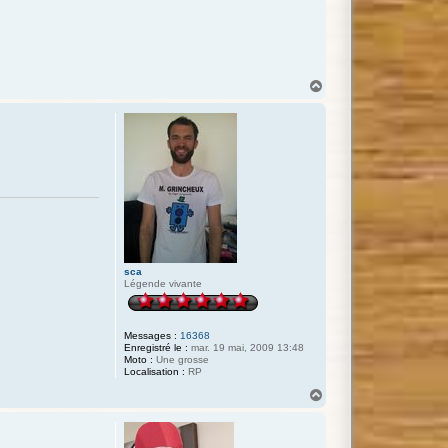
H
a
u
t
sca
Légende vivante
Messages :
16368
Enregistré le :
mar. 19 mai, 2009 13:48
Moto :
Une grosse
Localisation :
RP
H
a
u
t