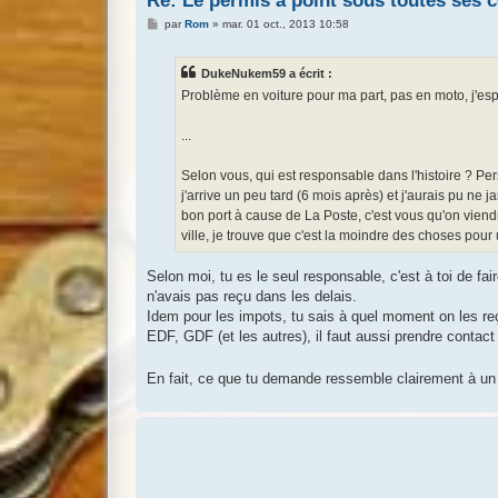
Re: Le permis à point sous toutes ses 
M
par
Rom
»
mar. 01 oct., 2013 10:58
e
s
s
DukeNukem59 a écrit :
a
g
Problème en voiture pour ma part, pas en moto, j'es
e
...
Selon vous, qui est responsable dans l'histoire ? Per
j'arrive un peu tard (6 mois après) et j'aurais pu ne 
bon port à cause de La Poste, c'est vous qu'on viend
ville, je trouve que c'est la moindre des choses pour u
Selon moi, tu es le seul responsable, c'est à toi de fai
n'avais pas reçu dans les delais.
Idem pour les impots, tu sais à quel moment on les reçoi
EDF, GDF (et les autres), il faut aussi prendre contac
En fait, ce que tu demande ressemble clairement à un 