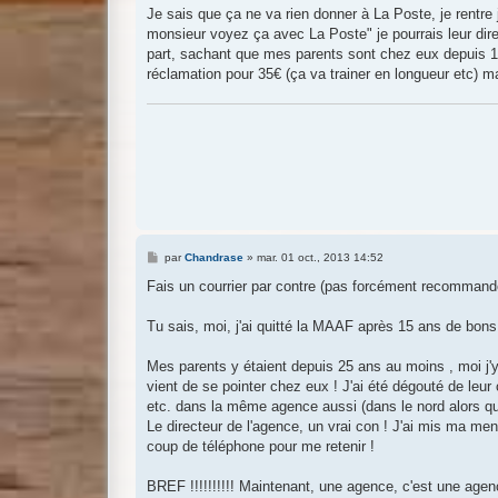
Je sais que ça ne va rien donner à La Poste, je rentre 
monsieur voyez ça avec La Poste" je pourrais leur dire 
part, sachant que mes parents sont chez eux depuis 19
réclamation pour 35€ (ça va trainer en longueur etc) ma
M
par
Chandrase
»
mar. 01 oct., 2013 14:52
e
s
Fais un courrier par contre (pas forcément recommand
s
a
g
Tu sais, moi, j'ai quitté la MAAF après 15 ans de bons 
e
Mes parents y étaient depuis 25 ans au moins , moi j'y 
vient de se pointer chez eux ! J'ai été dégouté de leur 
etc. dans la même agence aussi (dans le nord alors que j
Le directeur de l'agence, un vrai con ! J'ai mis ma mena
coup de téléphone pour me retenir !
BREF !!!!!!!!!! Maintenant, une agence, c'est une agen