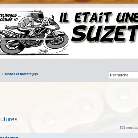
s
Motos et motard(e)s
outures
her
cherche avancée
525 messa