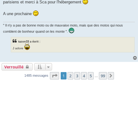
parisiens et merci à Sca pour l'hébergement
A une prochaine
" Il n'y a pas de bonne moto ou de mauvaise moto, mais que des motos qui nous
comblent de bonheur quand on les monte ".
tazon33 a écrit :
J adore
Verrouillé
Page
1
sur
99
1
2
3
4
5
99
Suivante
1485 messages
…