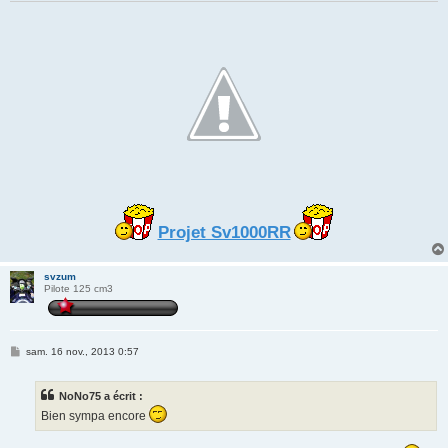
Projet Sv1000RR
svzum
Pilote 125 cm3
M
sam. 16 nov., 2013 0:57
e
s
s
NoNo75 a écrit :
a
g
Bien sympa encore
e