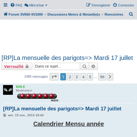
FAQ
Mini-tchat
S’enregistrer
Connexion
R
Forum SV650-SV1000
Discussions Motos & Motard(e)s
Rencontres
e
c
h
e
r
[RP]La mensuelle des parigots=> Mardi 17 juillet
c
Rechercher
Recherche avancée
Verrouillé
h
e
Page
1
sur
99
1
2
3
4
5
99
Suivante
1485 messages
…
r
SV6.5
Modérateur
[RP]La mensuelle des parigots=> Mardi 17 juillet
M
ven. 15 nov., 2013 18:44
e
s
Calendrier Mensu année
s
a
g
e