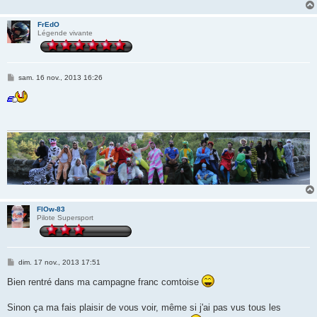
FrEdO
Légende vivante
M
sam. 16 nov., 2013 16:26
e
s
s
a
g
e
FlOw-83
Pilote Supersport
M
dim. 17 nov., 2013 17:51
e
s
Bien rentré dans ma campagne franc comtoise
s
a
g
Sinon ça ma fais plaisir de vous voir, même si j'ai pas vus tous les
e