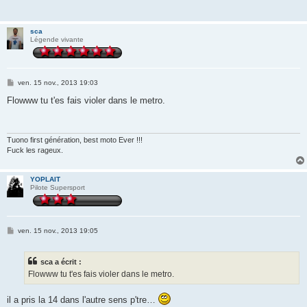
sca
Légende vivante
M
ven. 15 nov., 2013 19:03
e
s
Flowww tu t'es fais violer dans le metro.
s
a
g
e
Tuono first génération, best moto Ever !!!
Fuck les rageux.
YOPLAIT
Pilote Supersport
M
ven. 15 nov., 2013 19:05
e
s
s
sca a écrit :
a
g
Flowww tu t'es fais violer dans le metro.
e
il a pris la 14 dans l'autre sens p'tre…