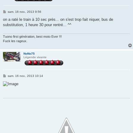
M
sam. 16 nov., 2013 9:56
e
s
on a raté le train à 10 sec près... on s'est trop fait niquer, bus de
s
substitution, 1 heure 30 pour rentré... ^^
a
g
e
Tuono first génération, best moto Ever !!!
Fuck les rageux.
NoNo75
Légende vivante
M
sam. 16 nov., 2013 10:14
e
s
s
a
g
e