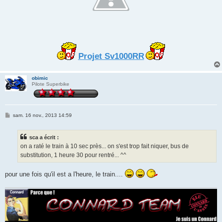
Projet Sv1000RR
obimic
Pilote Superbike
M
sam. 16 nov., 2013 14:59
e
s
s
sca a écrit :
a
g
on a raté le train à 10 sec près... on s'est trop fait niquer, bus de
e
substitution, 1 heure 30 pour rentré... ^^
pour une fois qu'il est a l'heure, le train....