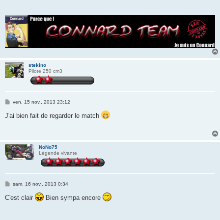
a
g
e
stekino
Pilote 250 cm3
M
ven. 15 nov., 2013 23:12
e
s
J'ai bien fait de regarder le match
s
a
g
e
NoNo75
Légende vivante
M
sam. 16 nov., 2013 0:34
e
s
C'est clair
Bien sympa encore
s
a
g
e