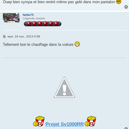
Ouep bien sympa et bien rentré même pas gelé dans mon pantalon
NoNo75
Légende vivante
M
sam. 16 nov., 2013 0:58
e
s
Tellement bon le chauffage dans la voiture
s
a
g
e
Projet Sv1000RR