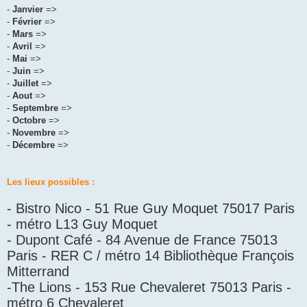
-
Janvier
=>
-
Février
=>
-
Mars
=>
-
Avril
=>
-
Mai
=>
-
Juin
=>
-
Juillet
=>
-
Aout
=>
-
Septembre
=>
-
Octobre
=>
-
Novembre
=>
-
Décembre
=>
Les lieux possibles :
- Bistro Nico - 51 Rue Guy Moquet 75017 Paris
- métro L13 Guy Moquet
- Dupont Café - 84 Avenue de France 75013
Paris - RER C / métro 14 Bibliothèque François
Mitterrand
-The Lions - 153 Rue Chevaleret 75013 Paris -
métro 6 Chevaleret