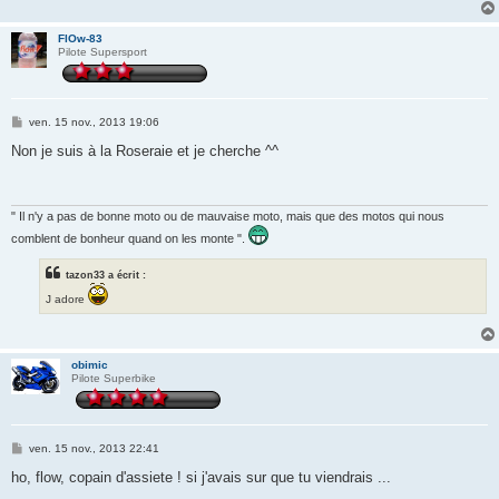
FlOw-83
Pilote Supersport
M
ven. 15 nov., 2013 19:06
e
s
Non je suis à la Roseraie et je cherche ^^
s
a
g
e
" Il n'y a pas de bonne moto ou de mauvaise moto, mais que des motos qui nous
comblent de bonheur quand on les monte ".
tazon33 a écrit :
J adore
obimic
Pilote Superbike
M
ven. 15 nov., 2013 22:41
e
s
ho, flow, copain d'assiete ! si j'avais sur que tu viendrais ...
s