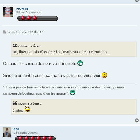
FlOw-83
Pilote Supersport
M
sam. 16 nov., 2013 2:17
e
s
s
obimic a écrit :
a
g
ho, flow, copain d'assiete ! si j'avais sur que tu viendrais ...
e
On aura l'occasion de se revoir t'inquiète
Sinon bien rentré aussi ça ma fais plaisir de vous voir
" Il n'y a pas de bonne moto ou de mauvaise moto, mais que des motos qui nous
comblent de bonheur quand on les monte ".
tazon33 a écrit :
J adore
sca
Légende vivante