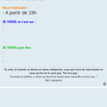
Heure habituelle :
- A partir de 19h
JE VIENS et c'est sur :
-
-
-
JE VIENS peut être :
-
-
-
Tu vois, le monde se divise en deux catégories, ceux qui sont de vrai modos et
ceux qu'ils ne le sont pas. Toi t'es pas.
"A choisir je préfère y rester au fond d'un fossé avec ma brêle et mon cuir..."
Kip's signature