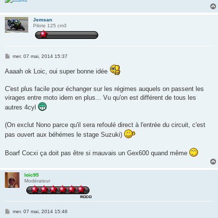
Jemsan
Pilote 125 cm3
M
mer. 07 mai, 2014 15:37
e
s
Aaaah ok Loic, oui super bonne idée
s
a
g
C'est plus facile pour échanger sur les régimes auquels on passent les
e
virages entre moto idem en plus... Vu qu'on est différent de tous les
autres 4cyl
(On exclut Nono parce qu'il sera refoulé direct à l'entrée du circuit, c'est
pas ouvert aux béhémes le stage Suzuki)
Boarf Cocxi ça doit pas être si mauvais un Gex600 quand même
loïc95
Modérateur
M
mer. 07 mai, 2014 15:46
e