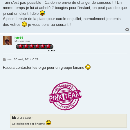
s
Tain c'est pas possible ! Ca donne envie de changer de concess !!! En
s
meme temps je lui ai acheté 2 bougies pour l'instant, on peut pas dire que
a
g
je soit un client fidèle
e
A priori il reste de la place pour carole en juillet, normalement je serais
des votres
je vous tiens au courant !
loïc95
Modérateur
M
mar. 06 mai, 2014 0:29
e
s
Faudra contacter les orga pour un groupe binano
s
a
g
e
JEJ a écrit :
Ce président est énorme