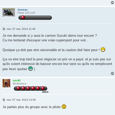
Jemsan
Pilote 125 cm3
M
mer. 07 mai, 2014 11:49
e
s
Je me demande si y aura le camion Suzuki demo tour encore ?
s
Ca me tenterait d'essayer une vraie supersport pour voir...
a
g
e
Quoique ça doit pas etre raisonnable et la caution doit faire peur !
(ça va etre trop tard la pour négocier un prix on a payé, et je suis pas sur
qu'ils soient intéressé de baisser encore leur tarot ou qu'ils ne remplissent
pas leurs quotas
)
loïc95
Modérateur
M
mer. 07 mai, 2014 13:59
e
s
Je parlais plus du groupe avec le pilote
s
a
g