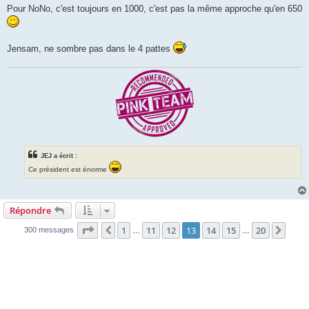
s
Pour NoNo, c'est toujours en 1000, c'est pas la même approche qu'en 650
s
a
g
e
Jensam, ne sombre pas dans le 4 pattes
JEJ a écrit :
Ce président est énorme
Répondre
Page
13
sur
20
1
11
12
13
14
15
20
Précédente
Suiv
300 messages
…
…