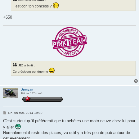
il est con ton concess ?
+650
JEJ a écrit :
Ce président est énorme
Jemsan
Pilote 125 cm3
M
lun. 05 mai, 2014 19:30
e
s
C'est surtout qu'il préférerait que tu achètes une moto neuve chez lui pour
s
y aller
a
g
Normalement il reste des places, vu qu'il y a très peu de pub autour de
e
cet evenement.