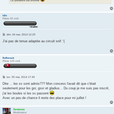
Ce président est énorme
idix
Pilote 50 cm3
M
dim. 04 mai, 2014 12:25
e
s
J'ai pas de tenue adaptée au circuit snif :'(
s
a
g
e
floflorock
Pilote 125 cm3
M
lun. 05 mai, 2014 17:45
e
s
Dite ... les sv sont admis??? Mon concess l'avait dit que c'était
s
seulement pour les gsr, gsxr et gladius... Du coup je me suis pas inscrit,
a
g
j'ai les boules si les sv passent
e
Avec un peu de chance il reste des place pour mi juillet !
Sentenza
Modérateur