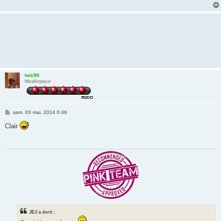
loïc95
Modérateur
M
sam. 03 mai, 2014 0:46
e
s
Clair
s
a
g
e
JEJ a écrit :