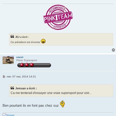
e
JEJ a écrit :
Ce président est énorme
cocxi
Pilote Supersport
M
mer. 07 mai, 2014 14:21
e
s
s
Jemsan a écrit :
a
g
Ca me tenterait d'essayer une vraie supersport pour voir...
e
Ben pourtant ils en font pas chez suz