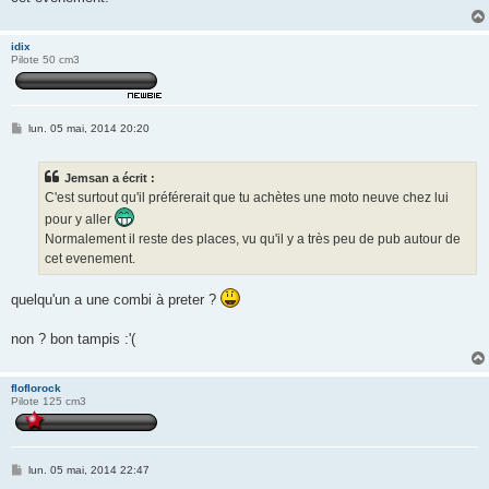
idix
Pilote 50 cm3
M
lun. 05 mai, 2014 20:20
e
s
s
Jemsan a écrit :
a
g
C'est surtout qu'il préférerait que tu achètes une moto neuve chez lui
e
pour y aller
Normalement il reste des places, vu qu'il y a très peu de pub autour de
cet evenement.
quelqu'un a une combi à preter ?
non ? bon tampis :'(
floflorock
Pilote 125 cm3
M
lun. 05 mai, 2014 22:47
e