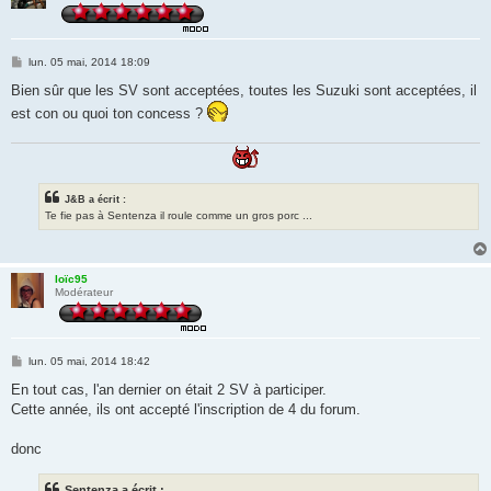
M
lun. 05 mai, 2014 18:09
e
s
Bien sûr que les SV sont acceptées, toutes les Suzuki sont acceptées, il
s
est con ou quoi ton concess ?
a
g
e
J&B a écrit :
Te fie pas à Sentenza il roule comme un gros porc ...
loïc95
Modérateur
M
lun. 05 mai, 2014 18:42
e
s
En tout cas, l'an dernier on était 2 SV à participer.
s
Cette année, ils ont accepté l'inscription de 4 du forum.
a
g
e
donc
Sentenza a écrit :