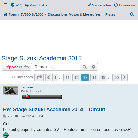
FAQ
Mini-tchat
S’enregistrer
Connexion
R
Forum SV650-SV1000
Discussions Motos & Motard(e)s
Pistes
e
c
h
e
r
Stage Suzuki Academie 2015
c
Rechercher
Recherche avancée
Répondre
h
e
Page
13
sur
20
1
11
12
13
14
15
20
Précédente
Suiv
300 messages
…
…
r
Jemsan
Pilote 125 cm3
Re: Stage Suzuki Academie 2014 _ Circuit
M
ven. 02 mai, 2014 23:34
e
s
Oui !
s
Le seul groupe il y aura des SV... Perdues au milieu de tous ces GSXR
a
g
e