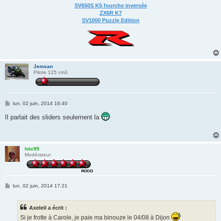
SV650S K5 fourche inversée
ZX6R K7
SV1000 Puzzle Edition
Jemsan
Pilote 125 cm3
M
lun. 02 juin, 2014 16:40
e
s
Il parlait des sliders seulement la
s
a
g
e
loïc95
Modérateur
M
lun. 02 juin, 2014 17:21
e
s
s
Axeleil a écrit :
a
g
Si je frotte à Carole, je paie ma binouze le 04/08 à Dijon
e