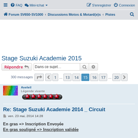
FAQ
Mini-tchat
S’enregistrer
Connexion
R
Forum SV650-SV1000
Discussions Motos & Motard(e)s
Pistes
e
c
h
e
r
Stage Suzuki Academie 2015
c
Rechercher
Recherche avancée
Répondre
h
e
Page
15
sur
20
1
13
14
15
16
17
20
Précédente
Suiv
300 messages
…
…
r
Axeleil
Légende vivante
Re: Stage Suzuki Academie 2014 _ Circuit
M
ven. 23 mai, 2014 14:28
e
s
En gras => Inscription Envoyée
s
En gras souligné => Inscription validée
a
g
e