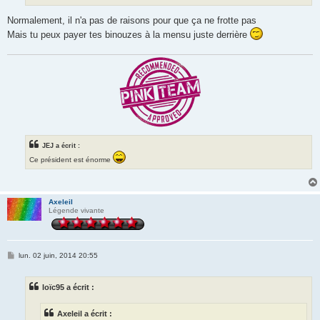
Normalement, il n'a pas de raisons pour que ça ne frotte pas
Mais tu peux payer tes binouzes à la mensu juste derrière
JEJ a écrit :
Ce président est énorme
Axeleil
Légende vivante
M
lun. 02 juin, 2014 20:55
e
s
s
loïc95 a écrit :
a
g
e
Axeleil a écrit :