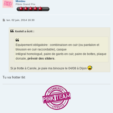
Minidou
Pilote Grand Prix
M
lun. 02 juin, 2014 16:30
e
s
s
Axeleil a écrit :
a
g
e
Equipement obligatoire : combinaison en cuir (ou pantalon et
blouson en cuir raccordable), casque
intégral homologué, paire de gants en cuir, paire de bottes, plaque
dorsale,
prévoir des sliders
.
Si je frotte à Carole, je paie ma binouze le 04/08 à Dijon
Tu va frotter tkt