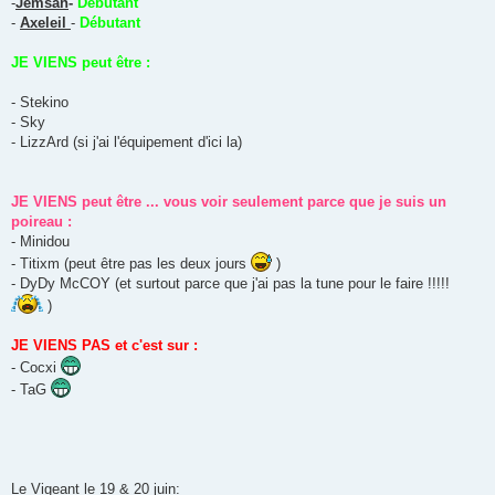
-
Jemsan
-
Débutant
-
Axeleil
-
Débutant
JE VIENS peut être :
- Stekino
- Sky
- LizzArd (si j'ai l'équipement d'ici la)
JE VIENS peut être ... vous voir seulement parce que je suis un
poireau :
- Minidou
- Titixm (peut être pas les deux jours
)
- DyDy McCOY (et surtout parce que j'ai pas la tune pour le faire !!!!!
)
JE VIENS PAS et c'est sur :
- Cocxi
- TaG
Le Vigeant le 19 & 20 juin: