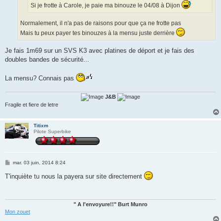
Si je frotte à Carole, je paie ma binouze le 04/08 à Dijon
Normalement, il n'a pas de raisons pour que ça ne frotte pas
Mais tu peux payer tes binouzes à la mensu juste derrière
Je fais 1m69 sur un SVS K3 avec platines de déport et je fais des
doubles bandes de sécurité...
La mensu? Connais pas
J&B
Fragile et fiere de letre
Titixm
Pilote Superbike
M
mar. 03 juin, 2014 8:24
e
s
T'inquiète tu nous la payera sur site directement
s
a
g
e
" A l'envoyure!!" Burt Munro
Mon zouet