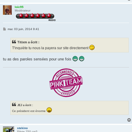
loïc95
Modérateur
M
mar. 03 juin, 2014 9:41
e
s
s
Titixm a écrit :
a
g
T'inquiète tu nous la payera sur site directement
e
tu as des paroles sensées pour une fois
JEJ a écrit :
Ce président est énorme
stekino
Pilote 250 cm3