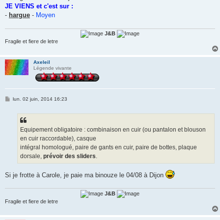
JE VIENS et c'est sur :
-
hargue
-
Moyen
J&B
Fragile et fiere de letre
Axeleil
Légende vivante
M
lun. 02 juin, 2014 16:23
e
s
s
a
g
Equipement obligatoire : combinaison en cuir (ou pantalon et blouson
e
en cuir raccordable), casque
intégral homologué, paire de gants en cuir, paire de bottes, plaque
dorsale,
prévoir des sliders
.
Si je frotte à Carole, je paie ma binouze le 04/08 à Dijon
J&B
Fragile et fiere de letre