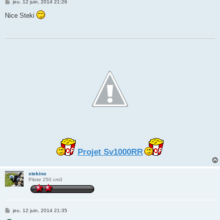
M
jeu. 12 juin, 2014 21:26
e
s
Nice Steki
s
a
g
e
Projet Sv1000RR
stekino
Pilote 250 cm3
M
jeu. 12 juin, 2014 21:35
e