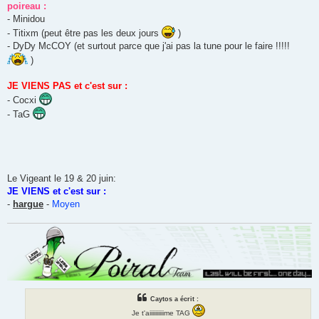
poireau :
- Minidou
- Titixm (peut être pas les deux jours
)
- DyDy McCOY (et surtout parce que j'ai pas la tune pour le faire !!!!!
)
JE VIENS PAS et c'est sur :
- Cocxi
- TaG
Le Vigeant le 19 & 20 juin:
JE VIENS et c'est sur :
-
hargue
-
Moyen
Caytos a écrit :
Je t'aiiiiiiiiiime TAG