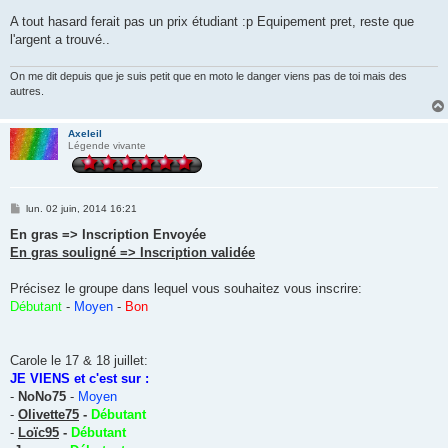
A tout hasard ferait pas un prix étudiant :p Equipement pret, reste que
l'argent a trouvé..
On me dit depuis que je suis petit que en moto le danger viens pas de toi mais des
autres.
Axeleil
Légende vivante
M
lun. 02 juin, 2014 16:21
e
s
En gras => Inscription Envoyée
s
En gras souligné => Inscription validée
a
g
e
Précisez le groupe dans lequel vous souhaitez vous inscrire:
Débutant
-
Moyen
-
Bon
Carole le 17 & 18 juillet:
JE VIENS et c'est sur :
-
NoNo75
-
Moyen
-
Olivette75
-
Débutant
-
Loïc95
-
Débutant