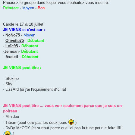
Précisez le groupe dans lequel vous souhaitez vous inscrire:
Débutant
-
Moyen
-
Bon
Carole le 17 & 18 juillet:
JE VIENS et c'est sur :
-
NoNo75
-
Moyen
-
Olivette75
-
Débutant
-
Loïc95
-
Débutant
-
Jemsan
-
Débutant
-
Axeleil
-
Débutant
JE VIENS peut être :
- Stekino
- Sky
- LizzArd (si j'ai l'équipement d'ici la)
JE VIENS peut être ... vous voir seulement parce que je suis un
poireau :
- Minidou
- Titixm (peut être pas les deux jours
)
- DyDy McCOY (et surtout parce que j'ai pas la tune pour le faire !!!!!
)