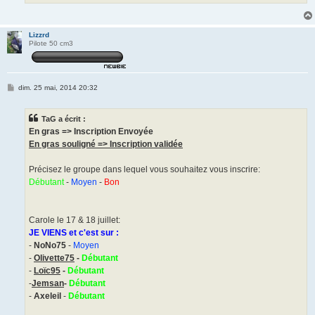
Lizzrd
Pilote 50 cm3
M
dim. 25 mai, 2014 20:32
e
s
s
TaG a écrit :
a
g
En gras => Inscription Envoyée
e
En gras souligné => Inscription validée
Précisez le groupe dans lequel vous souhaitez vous inscrire:
Débutant
-
Moyen
-
Bon
Carole le 17 & 18 juillet:
JE VIENS et c'est sur :
-
NoNo75
-
Moyen
-
Olivette75
-
Débutant
-
Loïc95
-
Débutant
-
Jemsan
-
Débutant
-
Axeleil
-
Débutant