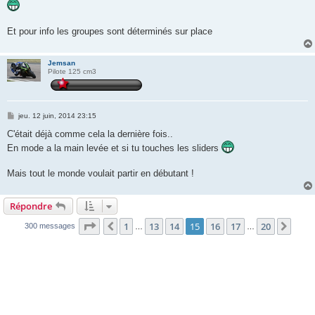
s
s
a
g
Et pour info les groupes sont déterminés sur place
e
Jemsan
Pilote 125 cm3
M
jeu. 12 juin, 2014 23:15
e
s
C'était déjà comme cela la dernière fois..
s
En mode a la main levée et si tu touches les sliders
a
g
e
Mais tout le monde voulait partir en débutant !
Répondre
Page
15
sur
20
1
13
14
15
16
17
20
Précédente
Suiv
300 messages
…
…