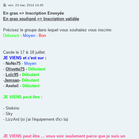
M
ven. 23 mai, 2014 14:45
e
s
En gras => Inscription Envoyée
s
En gras souligné => Inscription validée
a
g
e
Précisez le groupe dans lequel vous souhaitez vous inscrire:
Débutant
-
Moyen
-
Bon
Carole le 17 & 18 juillet:
JE VIENS et c'est sur :
-
NoNo75
-
Moyen
-
Olivette75
-
Débutant
-
Loïc95
-
Débutant
-
Jemsan
-
Débutant
-
Axeleil
-
Débutant
JE VIENS peut être :
- Stekino
- Sky
- LizzArd (si j'ai l'équipement d'ici la)
JE VIENS peut être ... vous voir seulement parce que je suis un