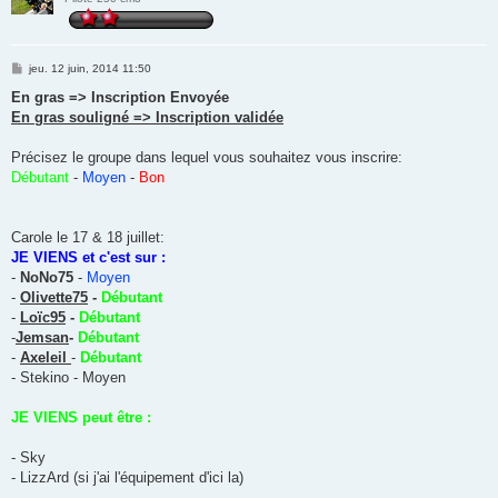
M
jeu. 12 juin, 2014 11:50
e
s
En gras => Inscription Envoyée
s
En gras souligné => Inscription validée
a
g
e
Précisez le groupe dans lequel vous souhaitez vous inscrire:
Débutant
-
Moyen
-
Bon
Carole le 17 & 18 juillet:
JE VIENS et c'est sur :
-
NoNo75
-
Moyen
-
Olivette75
-
Débutant
-
Loïc95
-
Débutant
-
Jemsan
-
Débutant
-
Axeleil
-
Débutant
- Stekino - Moyen
JE VIENS peut être :
- Sky
- LizzArd (si j'ai l'équipement d'ici la)