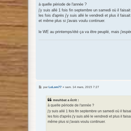
s
à quelle période de l'année ?
s
j'y suis allé 1 fois fin septembre un samedi où il faisa
a
g
les fois d'après j'y suis allé le vendredi et plus il fais
e
et même plus si j'avais voulu continuer.
le WE au printemps/été ça va être peuplé, mais j'esp
M
par
LoLom77
»
sam. 14 mars, 2015 7:27
e
s
s
meuhbat a écrit :
a
g
à quelle période de l'année ?
e
j'y suis allé 1 fois fin septembre un samedi où il fais
les fois d'après j'y suis allé le vendredi et plus il fa
même plus si j'avais voulu continuer.