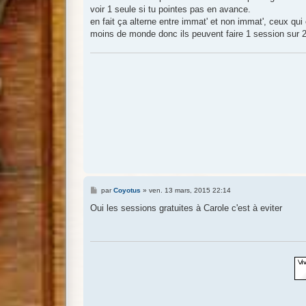
s
voir 1 seule si tu pointes pas en avance.
a
g
en fait ça alterne entre immat' et non immat', ceux qu
e
moins de monde donc ils peuvent faire 1 session sur 2
M
par
Coyotus
»
ven. 13 mars, 2015 22:14
e
s
Oui les sessions gratuites à Carole c'est à eviter
s
a
g
e