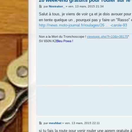
26 week-end gratuits pour rouler sur le 
M
par
Nostraker_
»
ven. 13 mars, 2015 21:34
e
s
Salut à tous, je viens de voir ça et je dois avouer pour
s
en tente quelque un , pourquoi pas y faire un "Rasso"
a
g
http://news.moto-journal.fr/roulages/26 ... -carole-93
e
Non a la Mort du Tronchoscope !
viewtopic.php?f=10&t=38175
"
SV 650N K2
Bleu Powa !
M
par
meuhbat
»
ven. 13 mars, 2015 22:11
e
s
si tu fais la route pour venir rouler une aprem gratuite 