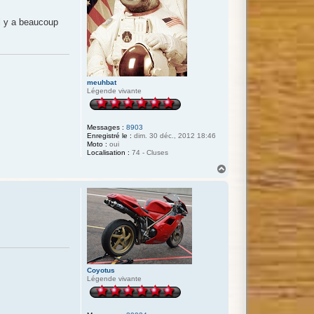
il y a beaucoup
meuhbat
Légende vivante
Messages :
8903
Enregistré le :
dim. 30 déc., 2012 18:46
Moto :
oui
Localisation :
74 - Cluses
H
a
u
t
Coyotus
Légende vivante