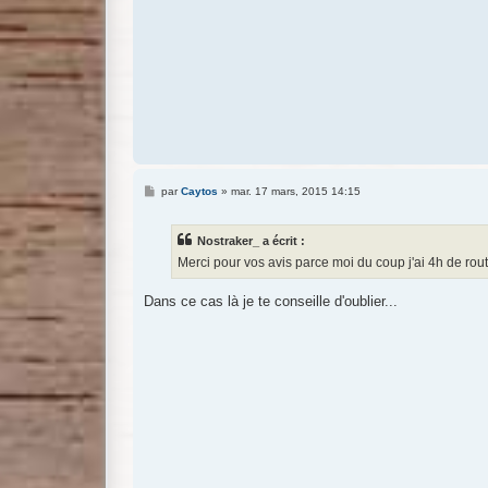
M
par
Caytos
»
mar. 17 mars, 2015 14:15
e
s
s
Nostraker_ a écrit :
a
g
Merci pour vos avis parce moi du coup j'ai 4h de route 
e
Dans ce cas là je te conseille d'oublier...