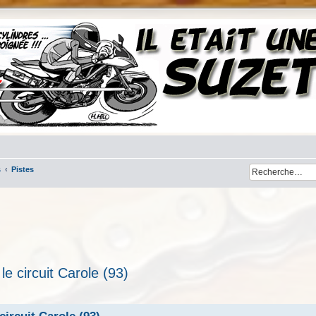
s
Pistes
le circuit Carole (93)
her
cherche avancée