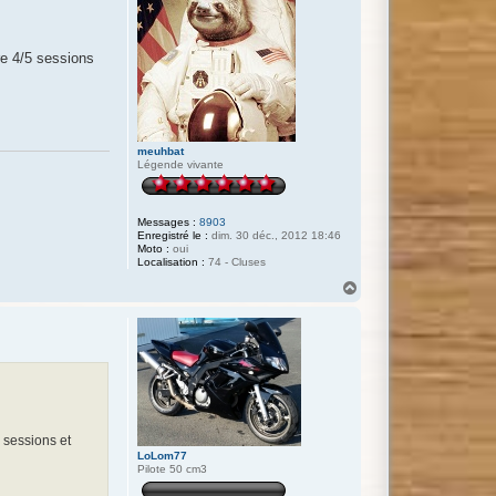
ire 4/5 sessions
meuhbat
Légende vivante
Messages :
8903
Enregistré le :
dim. 30 déc., 2012 18:46
Moto :
oui
Localisation :
74 - Cluses
H
a
u
t
5 sessions et
LoLom77
Pilote 50 cm3