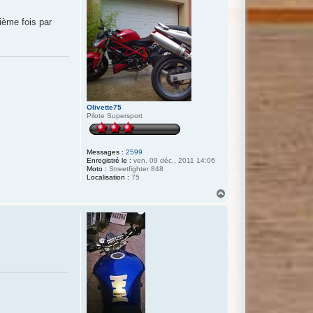
t
ième fois par
Olivette75
Pilote Supersport
Messages :
2599
Enregistré le :
ven. 09 déc., 2011 14:06
Moto :
Streetfighter 848
Localisation :
75
H
a
u
t