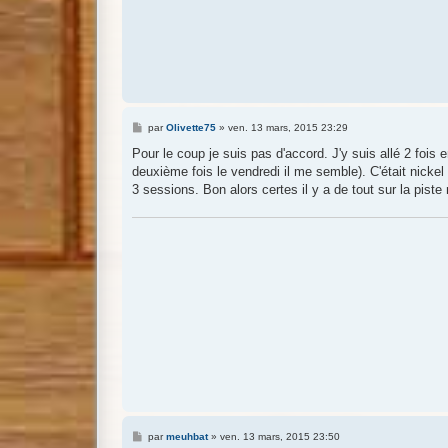
M
par
Olivette75
»
ven. 13 mars, 2015 23:29
e
s
Pour le coup je suis pas d'accord. J'y suis allé 2 fois e
s
deuxième fois le vendredi il me semble). C'était nickel
a
g
3 sessions. Bon alors certes il y a de tout sur la pist
e
M
par
meuhbat
»
ven. 13 mars, 2015 23:50
e