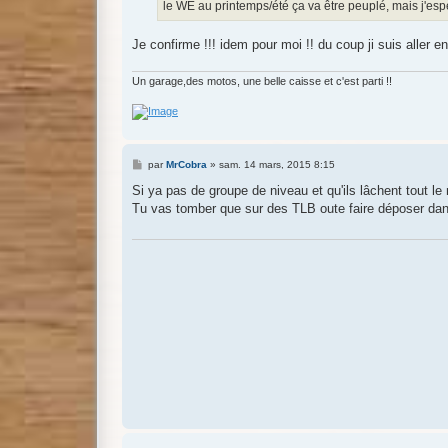
le WE au printemps/été ça va être peuplé, mais j'e
Je confirme !!! idem pour moi !! du coup ji suis aller e
Un garage,des motos, une belle caisse et c'est parti !!
M
par
MrCobra
»
sam. 14 mars, 2015 8:15
e
s
Si ya pas de groupe de niveau et qu'ils lâchent tout
s
Tu vas tomber que sur des TLB oute faire déposer dans
a
g
e