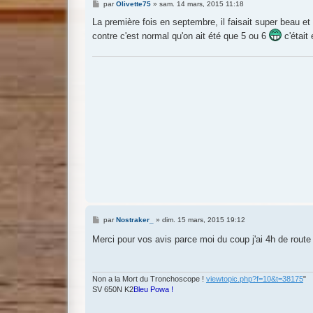
M
par
Olivette75
»
sam. 14 mars, 2015 11:18
e
s
La première fois en septembre, il faisait super beau 
s
contre c'est normal qu'on ait été que 5 ou 6
c'était 
a
g
e
M
par
Nostraker_
»
dim. 15 mars, 2015 19:12
e
s
Merci pour vos avis parce moi du coup j'ai 4h de route q
s
a
g
e
Non a la Mort du Tronchoscope !
viewtopic.php?f=10&t=38175
"
SV 650N K2
Bleu Powa !