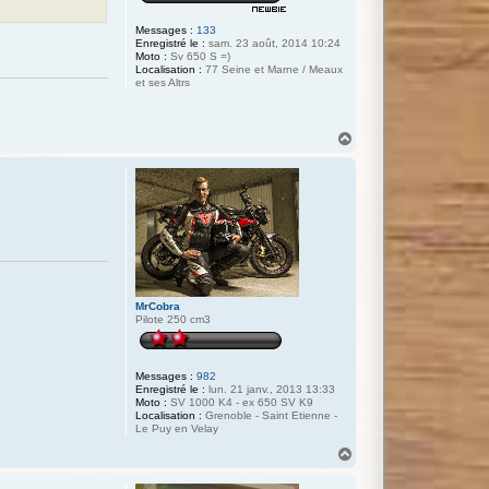
Messages :
133
Enregistré le :
sam. 23 août, 2014 10:24
Moto :
Sv 650 S =)
Localisation :
77 Seine et Marne / Meaux
et ses Altrs
H
a
u
t
MrCobra
Pilote 250 cm3
Messages :
982
Enregistré le :
lun. 21 janv., 2013 13:33
Moto :
SV 1000 K4 - ex 650 SV K9
Localisation :
Grenoble - Saint Etienne -
Le Puy en Velay
H
a
u