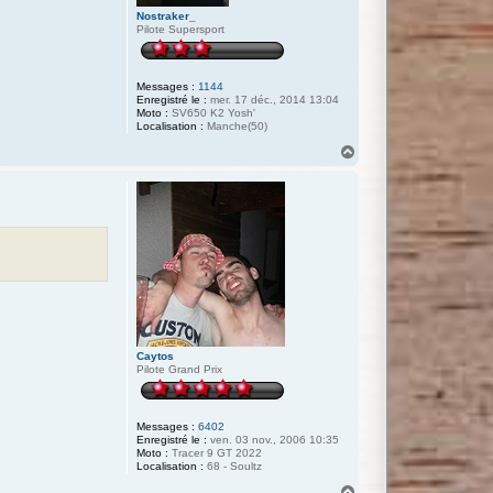
Nostraker_
Pilote Supersport
Messages :
1144
Enregistré le :
mer. 17 déc., 2014 13:04
Moto :
SV650 K2 Yosh'
Localisation :
Manche(50)
H
a
u
t
Caytos
Pilote Grand Prix
Messages :
6402
Enregistré le :
ven. 03 nov., 2006 10:35
Moto :
Tracer 9 GT 2022
Localisation :
68 - Soultz
H