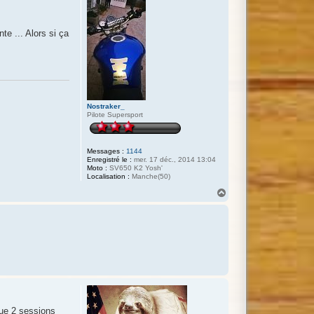
te ... Alors si ça
Nostraker_
Pilote Supersport
Messages :
1144
Enregistré le :
mer. 17 déc., 2014 13:04
Moto :
SV650 K2 Yosh'
Localisation :
Manche(50)
H
a
u
t
 que 2 sessions