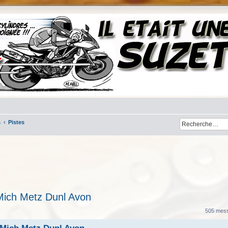
s
Pistes
Mich Metz Dunl Avon
her
cherche avancée
505 mes