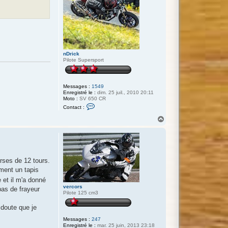
nDrick
Pilote Supersport
Messages :
1549
Enregistré le :
dim. 25 juil., 2010 20:11
Moto :
SV 650 CR
C
Contact :
o
n
H
t
a
a
u
c
t
t
e
r
n
rses de 12 tours.
D
ement un tapis
r
i
 et il m'a donné
c
vercors
pas de frayeur
k
Pilote 125 cm3
 doute que je
Messages :
247
Enregistré le :
mar. 25 juin, 2013 23:18