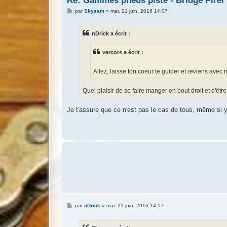
Re: Gammes pneus piste - Bridge Pirel
M
par
Skysam
»
mar. 21 juin, 2016 14:07
e
s
s
nDrick a écrit :
a
g
e
vercors a écrit :
Allez, laisse ton coeur te guider et reviens avec 
Quel plaisir de se faire manger en bout droit et d'ê
Je t'assure que ce n'est pas le cas de tous, même si 
M
par
nDrick
»
mar. 21 juin, 2016 14:17
e
s
s