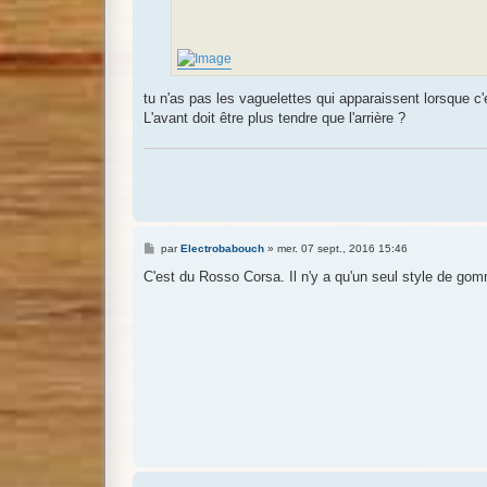
tu n'as pas les vaguelettes qui apparaissent lorsque c'
L'avant doit être plus tendre que l'arrière ?
M
par
Electrobabouch
»
mer. 07 sept., 2016 15:46
e
s
C'est du Rosso Corsa. Il n'y a qu'un seul style de go
s
a
g
e