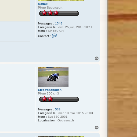
nDrick
Pilote Supersport
Messages :
1549
Enregistré le :
dim. 25 juil., 2010 20:11
Moto :
SV 650 CR
C
Contact :
o
n
t
a
c
t
H
e
a
r
u
n
t
D
r
i
c
k
Electrobabouch
Pilote 250 cm3
Messages :
539
Enregistré le :
mer. 13 mai, 2015 23:03
Moto :
Svs 650 2001
Localisation :
Gouesnach
H
a
u