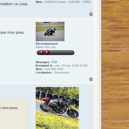
Moto :
SV650 K3 piste - S2R 800 - S4RS
x medium ce coup-
H
a
u
t
é que mon pneu
Electrobabouch
Pilote 250 cm3
Messages :
539
Enregistré le :
mer. 13 mai, 2015 23:03
Moto :
Svs 650 2001
Localisation :
Gouesnach
H
a
u
t
ue mon pneu