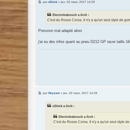
M
par
nDrick
»
jeu. 02 mars, 2017 14:26
e
s
s
Electrobabouch a écrit :
a
g
C'est du Rosso Corsa. Il n'y a qu'un seul style de 
e
Pression mal adapté alors
j'ai eu des infos quant au pneu D212 GP racer taille 1
M
par
Skysam
»
jeu. 02 mars, 2017 14:29
e
s
s
nDrick a écrit :
a
g
e
Electrobabouch a écrit :
C'est du Rosso Corsa. Il n'y a qu'un seul style 