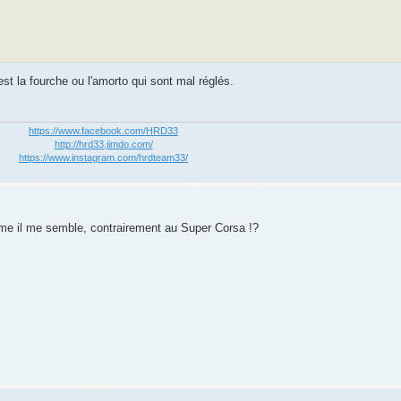
est la fourche ou l'amorto qui sont mal réglés.
https://www.facebook.com/HRD33
http://hrd33.jimdo.com/
https://www.instagram.com/hrdteam33/
mme il me semble, contrairement au Super Corsa !?