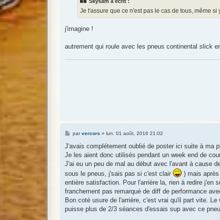
Skysam a écrit :
a
g
Je t'assure que ce n'est pas le cas de tous, même si
e
j'imagine !
autrement qui roule avec les pneus continental slick e
M
par
vercors
»
lun. 01 août, 2016 21:02
e
s
J'avais complétement oublié de poster ici suite à ma p
s
Je les aient donc utilisés pendant un week end de cou
a
g
J'ai eu un peu de mal au début avec l'avant à cause de
e
sous le pneus, j'sais pas si c'est clair
) mais après 
entière satisfaction. Pour l'arrière la, rien à redire 
franchement pas remarqué de diff de performance avec 
Bon coté usure de l'arrière, c'est vrai qu'il part vite
puisse plus de 2/3 séances d'essais sup avec ce pneu