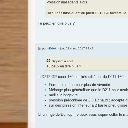
Pression mal adapté alors
j'ai eu des infos quant au pneu D212 GP racer taille
Tu peux en dire plus ?
M
par
nDrick
»
jeu. 02 mars, 2017 14:42
e
s
s
Skysam a écrit :
a
g
Tu peux en dire plus ?
e
le D212 GP racer 160 est très différent du D211 160...
Forme plus fine pour plus de vivacité
Mélange plus généraliste que le D211 pour avoir
meilleur longévité
pression préconisée de 2.5 à chaud ; accepte d
sur des pression inférieur à 2 bar le pneu gliss
Cf un ingé de Dunlop ; je peux vous copier coller le m