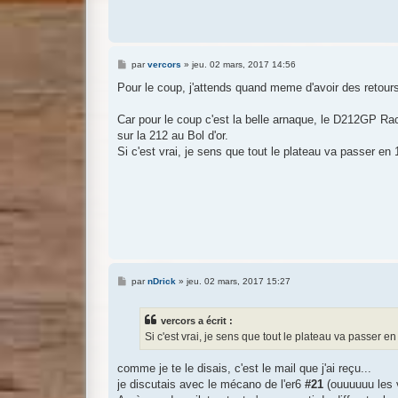
M
par
vercors
»
jeu. 02 mars, 2017 14:56
e
s
Pour le coup, j'attends quand meme d'avoir des retour
s
a
g
Car pour le coup c'est la belle arnaque, le D212GP Rac
e
sur la 212 au Bol d'or.
Si c'est vrai, je sens que tout le plateau va passer 
M
par
nDrick
»
jeu. 02 mars, 2017 15:27
e
s
s
vercors a écrit :
a
g
Si c'est vrai, je sens que tout le plateau va passer
e
comme je te le disais, c'est le mail que j'ai reçu...
je discutais avec le mécano de l'er6
#21
(ouuuuuu les v