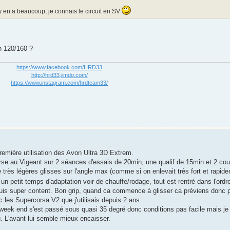
 y en a beaucoup, je connais le circuit en SV
n 120/160 ?
https://www.facebook.com/HRD33
http://hrd33.jimdo.com/
https://www.instagram.com/hrdteam33/
remière utilisation des Avon Ultra 3D Extrem.
rse au Vigeant sur 2 séances d'essais de 20min, une qualif de 15min et 2 cou
 très légères glisses sur l'angle max (comme si on enlevait très fort et rapid
un petit temps d'adaptation voir de chauffe/rodage, tout est rentré dans l'ordre
j'en suis super content. Bon grip, quand ca commence à glisser ca préviens donc 
les Supercorsa V2 que j'utilisais depuis 2 ans.
. Le week end s'est passé sous quasi 35 degré donc conditions pas facile mais je
. L'avant lui semble mieux encaisser.