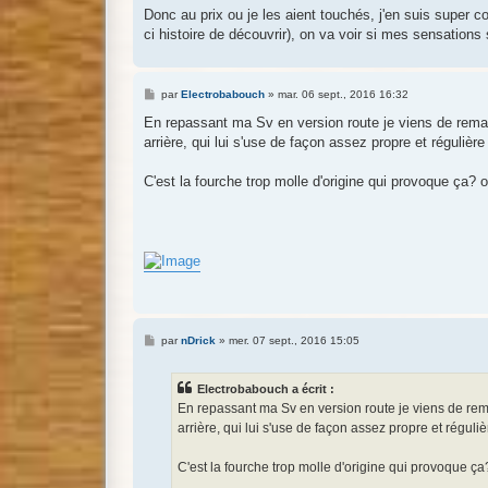
Donc au prix ou je les aient touchés, j'en suis super 
ci histoire de découvrir), on va voir si mes sensations 
M
par
Electrobabouch
»
mar. 06 sept., 2016 16:32
e
s
En repassant ma Sv en version route je viens de rem
s
arrière, qui lui s'use de façon assez propre et régulièr
a
g
e
C'est la fourche trop molle d'origine qui provoque ça?
M
par
nDrick
»
mer. 07 sept., 2016 15:05
e
s
s
Electrobabouch a écrit :
a
g
En repassant ma Sv en version route je viens de r
e
arrière, qui lui s'use de façon assez propre et réguli
C'est la fourche trop molle d'origine qui provoque 