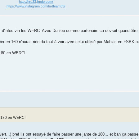
http://hrd33.jimdo.com/
https://www.instagram.com/hrdteam33/
s d'infos via les WERC. Avec Dunlop comme partenaire ca devrait quand être 
er en 160 n'aurait rien du tout à voir avec celui utilisé par Mahias en FSBK 
en 180 en WERC!
 en 180 en WERC!
ert...) bref ils ont essayé de faire passer une jante de 180... et bah ça passe