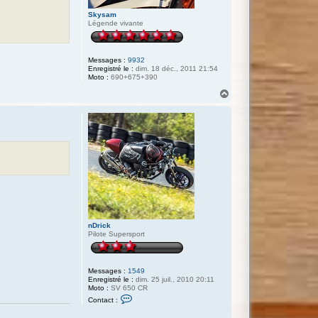
Skysam
Légende vivante
Messages :
9932
Enregistré le :
dim. 18 déc., 2011 21:54
Moto :
690+675+390
H
a
u
t
nDrick
Pilote Supersport
Messages :
1549
Enregistré le :
dim. 25 juil., 2010 20:11
Moto :
SV 650 CR
C
Contact :
o
n