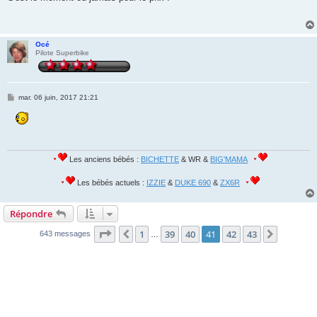
s
a
g
e
Océ
Pilote Superbike
M
mar. 06 juin, 2017 21:21
e
s
s
a
g
e
Les anciens bébés :
BICHETTE
& WR &
BIG'MAMA
Les bébés actuels :
IZZIE
&
DUKE 690
&
ZX6R
Répondre
Page
41
sur
43
1
39
40
41
42
43
Précédente
Suivant
643 messages
…