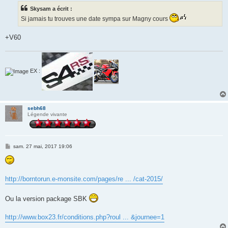
Skysam a écrit :
Si jamais tu trouves une date sympa sur Magny cours
+V60
EX :
sebh68
Légende vivante
M
sam. 27 mai, 2017 19:06
e
s
s
a
g
http://borntorun.e-monsite.com/pages/re ... /cat-2015/
e
Ou la version package SBK
http://www.box23.fr/conditions.php?roul ... &journee=1