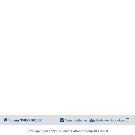
Forum SV650-SV1000
Nous contacter
Politiques & cookies
Développé par
phpBB
® Forum Software © phpBB Limited