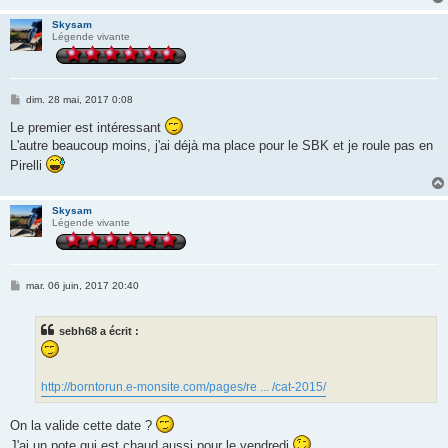
Skysam
Légende vivante
M
dim. 28 mai, 2017 0:08
e
s
Le premier est intéressant
s
L'autre beaucoup moins, j'ai déjà ma place pour le SBK et je roule pas en
a
g
Pirelli
e
Skysam
Légende vivante
M
mar. 06 juin, 2017 20:40
e
s
s
sebh68 a écrit :
a
g
e
http://borntorun.e-monsite.com/pages/re ... /cat-2015/
On la valide cette date ?
J'ai un pote qui est chaud aussi pour le vendredi