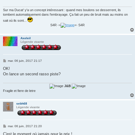
g
e
Sur ma Ducat' y'a un concept intéressant : quand mes boulons se desserrent, ils
tombent automatiquement dans l'embrayage. Ça fait un peu de bruit mais au moins on
sait où ils sont...
S4R ->
<- S4R
Axeleil
Légende vivante
M
mar. 06 juin, 2017 21:17
e
s
OK!
s
On lance un second rasso piste?
a
g
e
J&B
Fragile et fiere de letre
sebh68
Légende vivante
M
mar. 06 juin, 2017 21:20
e
s
C'est le moment où jamais pour le prix !