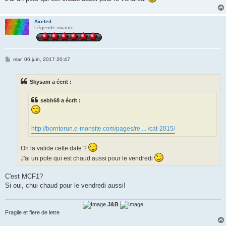
Axeleil
Légende vivante
M
mar. 06 juin, 2017 20:47
e
s
s
Skysam a écrit :
a
g
e
sebh68 a écrit :
http://borntorun.e-monsite.com/pages/re ... /cat-2015/
On la valide cette date ?
J'ai un pote qui est chaud aussi pour le vendredi
C'est MCF1?
Si oui, chui chaud pour le vendredi aussi!
J&B
Fragile et fiere de letre