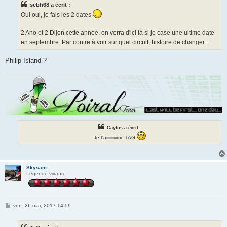
sebh68 a écrit :
a
g
Oui oui, je fais les 2 dates
e
2 Ano et 2 Dijon cette année, on verra d'ici là si je case une ultime date
en septembre. Par contre à voir sur quel circuit, histoire de changer...
Philip Island ?
Caytos a écrit :
Je t'aiiiiiiiiiime TAG
Skysam
Légende vivante
M
ven. 26 mai, 2017 14:59
e
s
s