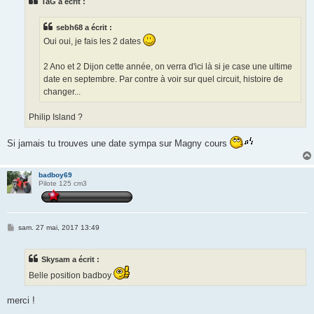
TaG a écrit :
a
g
e
sebh68 a écrit :
Oui oui, je fais les 2 dates
2 Ano et 2 Dijon cette année, on verra d'ici là si je case une ultime
date en septembre. Par contre à voir sur quel circuit, histoire de
changer...
Philip Island ?
Si jamais tu trouves une date sympa sur Magny cours
badboy69
Pilote 125 cm3
M
sam. 27 mai, 2017 13:49
e
s
s
Skysam a écrit :
a
g
Belle position badboy
e
merci !