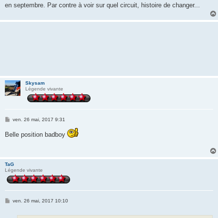
en septembre. Par contre à voir sur quel circuit, histoire de changer...
Skysam
Légende vivante
M
ven. 26 mai, 2017 9:31
e
s
Belle position badboy
s
a
g
e
TaG
Légende vivante
M
ven. 26 mai, 2017 10:10
e
s
s