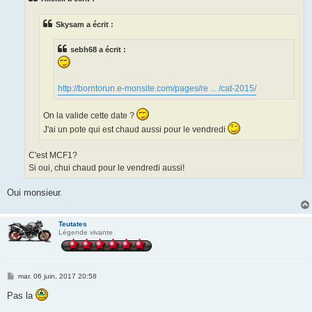
a
g
e
Skysam a écrit :
sebh68 a écrit :
http://borntorun.e-monsite.com/pages/re ... /cat-2015/
On la valide cette date ?
J'ai un pote qui est chaud aussi pour le vendredi
C'est MCF1?
Si oui, chui chaud pour le vendredi aussi!
Oui monsieur.
Teutates
Légende vivante
M
mar. 06 juin, 2017 20:58
e
s
Pas la
s
a