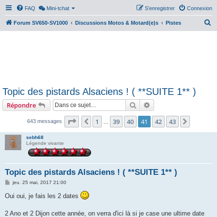
FAQ
Mini-tchat
S’enregistrer
Connexion
R
Forum SV650-SV1000
Discussions Motos & Motard(e)s
Pistes
e
c
h
e
r
Topic des pistards Alsaciens ! ( **SUITE 1** )
c
Rechercher
Recherche avancée
Répondre
h
e
Page
41
sur
43
1
39
40
41
42
43
Précédente
Suivant
643 messages
…
r
sebh68
Légende vivante
Topic des pistards Alsaciens ! ( **SUITE 1** )
M
jeu. 25 mai, 2017 21:00
e
s
Oui oui, je fais les 2 dates
s
a
g
2 Ano et 2 Dijon cette année, on verra d'ici là si je case une ultime date
e