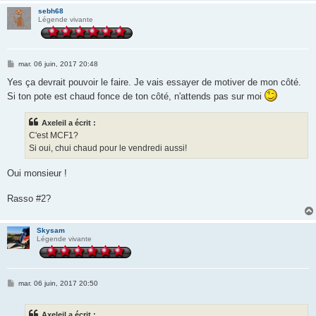
sebh68
Légende vivante
M
mar. 06 juin, 2017 20:48
e
s
Yes ça devrait pouvoir le faire. Je vais essayer de motiver de mon côté.
s
Si ton pote est chaud fonce de ton côté, n'attends pas sur moi
a
g
e
Axeleil a écrit :
C'est MCF1?
Si oui, chui chaud pour le vendredi aussi!
Oui monsieur !
Rasso #2?
Skysam
Légende vivante
M
mar. 06 juin, 2017 20:50
e
s
s
Axeleil a écrit :