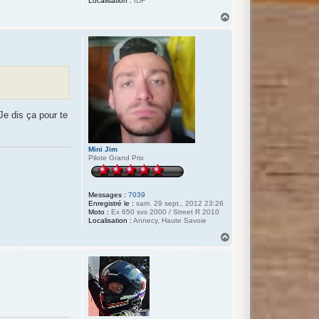
Localisation :
IDF
H
a
u
t
 Je dis ça pour te
Mini Jim
Pilote Grand Prix
Messages :
7039
Enregistré le :
sam. 29 sept., 2012 23:26
Moto :
Ex 650 svs 2000 / Street R 2010
Localisation :
Annecy, Haute Savoie
H
a
u
t