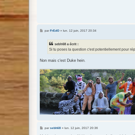
M
par
FrEdO
»
lun. 12 juin, 2017 20:34
e
s
s
sebh68 a écrit :
a
g
Si tu poses la question c'est potentiellement pour rép
e
Non mais c'est Duke hein.
M
par
sebh68
»
lun. 12 juin, 2017 20:36
e
s