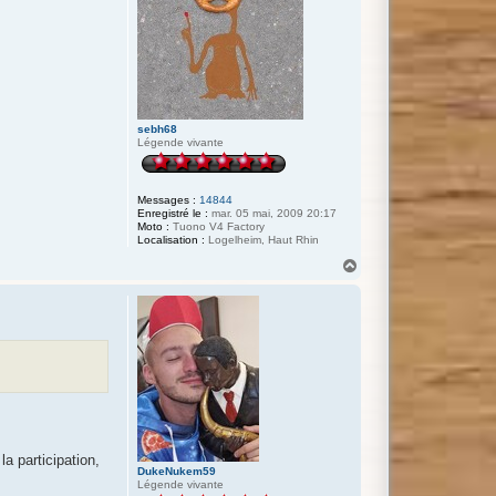
sebh68
Légende vivante
Messages :
14844
Enregistré le :
mar. 05 mai, 2009 20:17
Moto :
Tuono V4 Factory
Localisation :
Logelheim, Haut Rhin
H
a
u
t
la participation,
DukeNukem59
Légende vivante