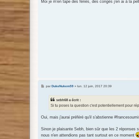
Moi je m'en tape des fériés, des congés j'en ai à la pe
s
a
g
e
M
par
DukeNukem59
»
lun. 12 juin, 2017 20:39
e
s
s
sebh68 a écrit :
a
g
Si tu poses la question c'est potentiellement pour rép
e
Oui, mais j'aurai préféré qu'il s'abstienne #francesoum
Sinon je plaisante Sebh, bien sûr que les 2 réponses 
nous n'en attendions pas tant surtout en ce moment