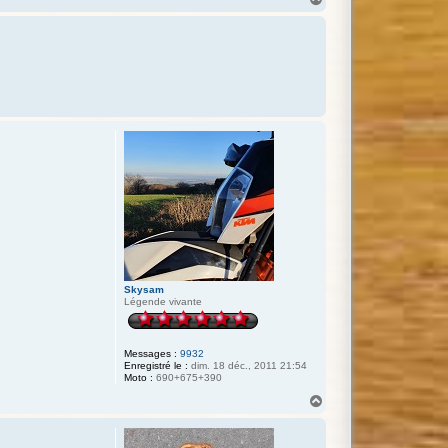
a
u
t
Skysam
Légende vivante
Messages :
9932
Enregistré le :
dim. 18 déc., 2011 21:54
Moto :
690+675+390
H
a
u
t