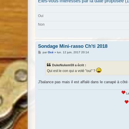
Etes-vous intéressés par la date proposée (
Oui
Non
Sondage Mini-rasso Ch'ti 2018
M
par
Océ
»
lun. 12 juin, 2017 20:14
e
s
s
DukeNukem59 a écrit :
a
g
Qui est le con qui a voté "oui" ?
e
J'balance pas mais il est affalé dans le canapé à côté
Le