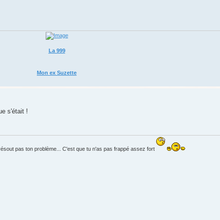
La 999
Mon ex Suzette
e s'était !
résout pas ton problème... C'est que tu n'as pas frappé assez fort