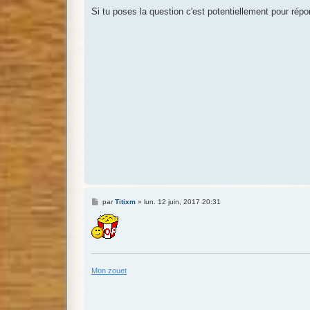
e
s
Si tu poses la question c'est potentiellement pour répon
s
a
g
e
M
par
Titixm
»
lun. 12 juin, 2017 20:31
e
s
s
a
g
e
Mon zouet