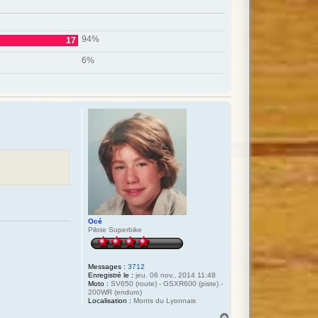
94%
17
6%
Océ
Pilote Superbike
Messages :
3712
Enregistré le :
jeu. 06 nov., 2014 11:48
Moto :
SV650 (route) - GSXR600 (piste) -
200WR (enduro)
Localisation :
Monts du Lyonnais
H