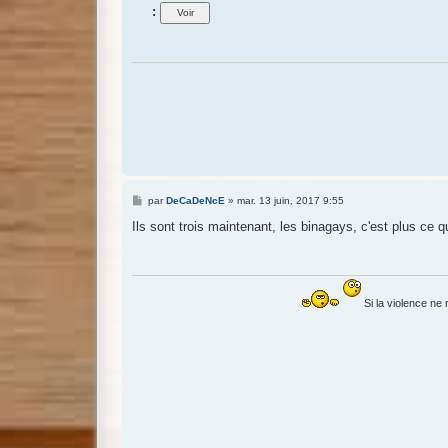
:
M
par
DeCaDeNcE
»
mar. 13 juin, 2017 9:55
e
s
Ils sont trois maintenant, les binagays, c'est plus ce qu
s
a
g
e
Si la violence ne 