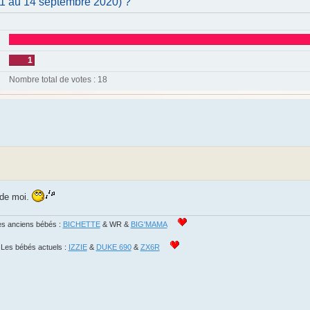
11 au 14 septembre 2020) ?
1
Nombre total de votes :
18
 de moi.
s anciens bébés :
BICHETTE
& WR &
BIG'MAMA
Les bébés actuels :
IZZIE
&
DUKE 690
&
ZX6R