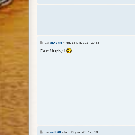
M
par
Skysam
»
lun. 12 juin, 2017 20:23
e
s
C'est Murphy !
s
a
g
e
M
par
sebh68
»
lun. 12 juin, 2017 20:30