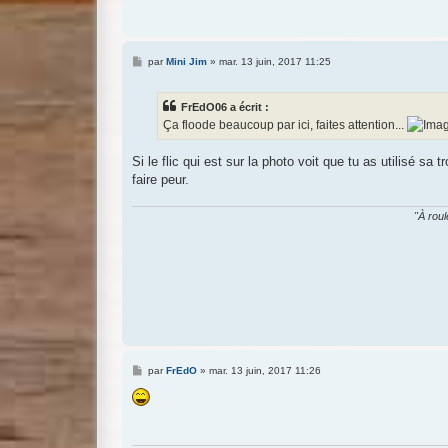
M
par
Mini Jim
»
mar. 13 juin, 2017 11:25
e
s
s
FrEdO06 a écrit :
a
g
Ça floode beaucoup par ici, faites attention...
e
Si le flic qui est sur la photo voit que tu as utilisé sa
faire peur.
"À roul
M
par
FrEdO
»
mar. 13 juin, 2017 11:26
e
s
s
a
g
e