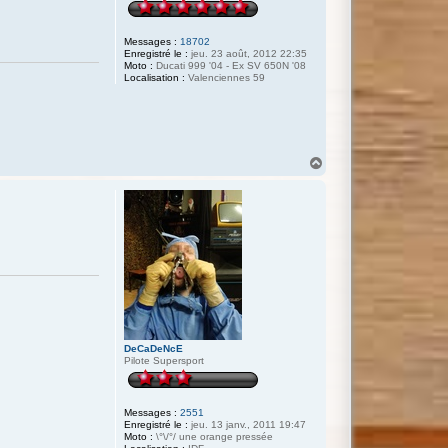
Messages :
18702
Enregistré le :
jeu. 23 août, 2012 22:35
Moto :
Ducati 999 '04 - Ex SV 650N '08
Localisation :
Valenciennes 59
H
a
u
t
DeCaDeNcE
Pilote Supersport
Messages :
2551
Enregistré le :
jeu. 13 janv., 2011 19:47
Moto :
\°\/°/ une orange pressée