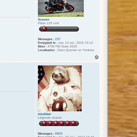
Scaven
Pilote 125 cm3
Messages :
237
Enregistré le :
mar. 13 avr., 2010 15:13
Moto :
KTM 790 Duke 2020
Localisation :
Saint Quentin en Yvelines
H
a
u
t
meuhbat
Légende vivante
Messages :
8903