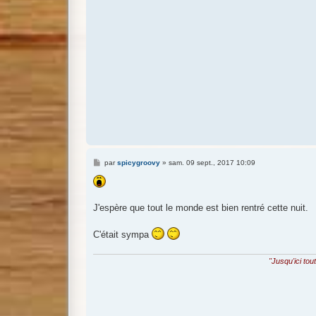
M
par
spicygroovy
»
sam. 09 sept., 2017 10:09
e
s
s
a
g
J'espère que tout le monde est bien rentré cette nuit.
e
C'était sympa
"Jusqu'ici tou