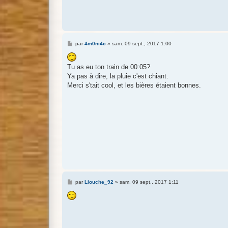
M
par
4m0ni4c
»
sam. 09 sept., 2017 1:00
e
s
s
Tu as eu ton train de 00:05?
a
g
Ya pas à dire, la pluie c'est chiant.
e
Merci s'tait cool, et les bières étaient bonnes.
M
par
Liouche_92
»
sam. 09 sept., 2017 1:11
e
s
s
a
g
e