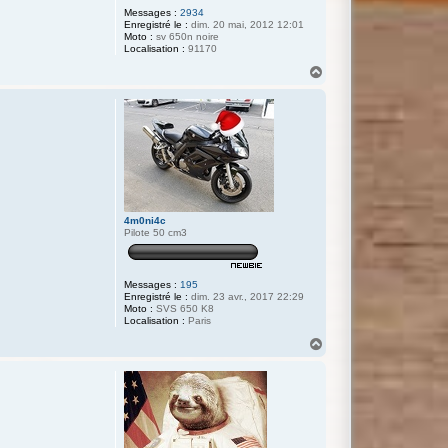
Messages :
2934
Enregistré le :
dim. 20 mai, 2012 12:01
Moto :
sv 650n noire
Localisation :
91170
H
a
u
t
4m0ni4c
Pilote 50 cm3
Messages :
195
Enregistré le :
dim. 23 avr., 2017 22:29
Moto :
SVS 650 K8
Localisation :
Paris
H
a
u
t