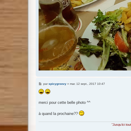
M
par
spicygroovy
»
mar. 12 sept., 2017 10:47
e
s
s
a
g
merci pour cette belle photo ^^
e
à quand la prochaine??
"Jusqu'ici tou