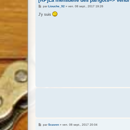
[RP]La mensuelle des parigots=> Vendr
M
par
Liouche_92
»
ven. 08 sept., 2017 19:26
e
s
J'y suis
s
a
g
e
M
par
Scaven
»
ven. 08 sept., 2017 20:04
e