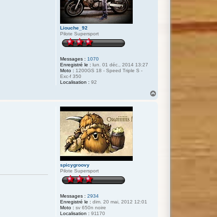
Liouche_92
Pilote Supersport
Messages :
1070
Enregistré le :
lun. 01 déc., 2014 13:27
Moto :
1200GS 18 - Speed Triple S -
Exc-f 350
Localisation :
92
H
a
u
t
spicygroovy
Pilote Supersport
Messages :
2934
Enregistré le :
dim. 20 mai, 2012 12:01
Moto :
sv 650n noire
Localisation :
91170