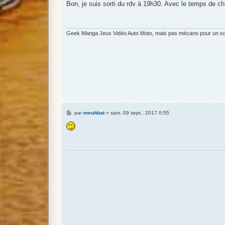
s
Bon, je suis sorti du rdv à 19h30. Avec le temps de chie
s
a
g
e
Geek Manga Jeux Vidéo Auto Moto, mais pas mécano pour un s
M
par
meuhbat
»
sam. 09 sept., 2017 0:55
e
s
s
a
g
e