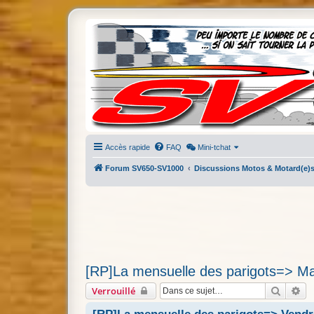
Accès rapide
FAQ
Mini-tchat
Forum SV650-SV1000
Discussions Motos & Motard(e)
[RP]La mensuelle des parigots=> Mard
Recher
Re
Verrouillé