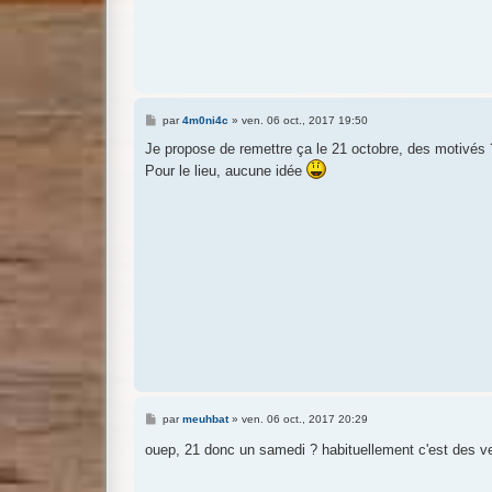
M
par
4m0ni4c
»
ven. 06 oct., 2017 19:50
e
s
Je propose de remettre ça le 21 octobre, des motivés 
s
Pour le lieu, aucune idée
a
g
e
M
par
meuhbat
»
ven. 06 oct., 2017 20:29
e
s
ouep, 21 donc un samedi ? habituellement c'est des v
s
a
g