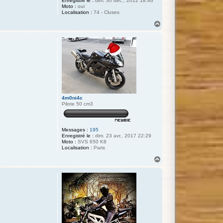
Enregistré le :
dim. 30 déc., 2012 18:46
Moto :
oui
Localisation :
74 - Cluses
H
a
u
t
4m0ni4c
Pilote 50 cm3
Messages :
195
Enregistré le :
dim. 23 avr., 2017 22:29
Moto :
SVS 650 K8
Localisation :
Paris
H
a
u
t