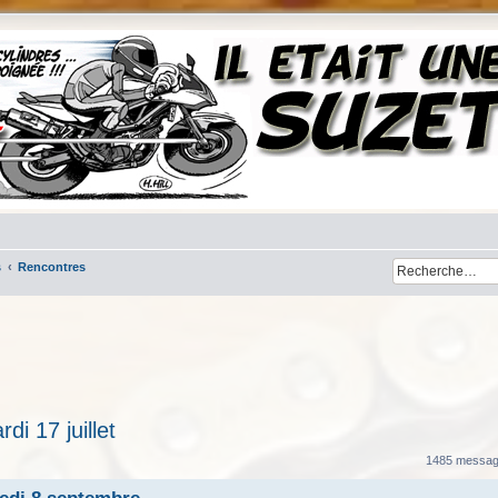
s
Rencontres
i 17 juillet
cher
cherche avancée
1485 messa