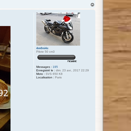
H
a
u
t
4m0ni4c
Pilote 50 cm3
Messages :
195
Enregistré le :
dim. 23 avr., 2017 22:29
Moto :
SVS 650 K8
Localisation :
Paris