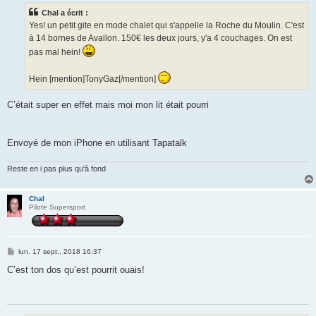
s
Chal a écrit :
a
g
Yes! un petit gite en mode chalet qui s'appelle la Roche du Moulin. C'est
e
à 14 bornes de Avallon. 150€ les deux jours, y'a 4 couchages. On est
pas mal hein!
Hein [mention]TonyGaz[/mention]
C’était super en effet mais moi mon lit était pourri
Envoyé de mon iPhone en utilisant Tapatalk
Reste en i pas plus qu'à fond
Chal
Pilote Supersport
M
lun. 17 sept., 2018 16:37
e
s
C’est ton dos qu’est pourrit ouais!
s
a
g
e