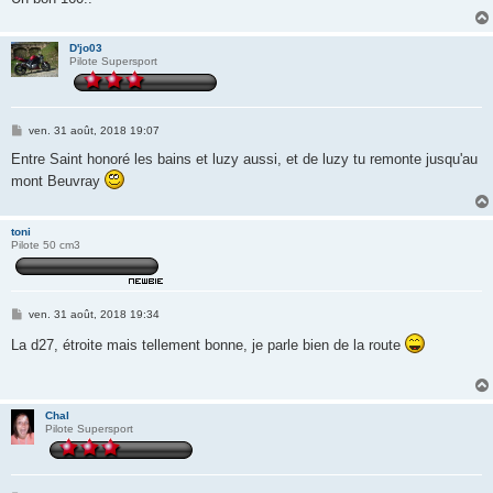
D'jo03
Pilote Supersport
M
ven. 31 août, 2018 19:07
e
s
Entre Saint honoré les bains et luzy aussi, et de luzy tu remonte jusqu'au
s
mont Beuvray
a
g
e
toni
Pilote 50 cm3
M
ven. 31 août, 2018 19:34
e
s
La d27, étroite mais tellement bonne, je parle bien de la route
s
a
g
e
Chal
Pilote Supersport