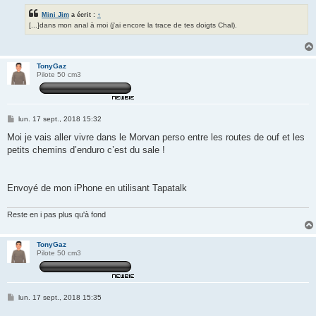
Mini Jim
a écrit :
↑
[...]dans mon anal à moi (j'ai encore la trace de tes doigts Chal).
TonyGaz
Pilote 50 cm3
M
lun. 17 sept., 2018 15:32
e
s
Moi je vais aller vivre dans le Morvan perso entre les routes de ouf et les
s
petits chemins d’enduro c’est du sale !
a
g
e
Envoyé de mon iPhone en utilisant Tapatalk
Reste en i pas plus qu'à fond
TonyGaz
Pilote 50 cm3
M
lun. 17 sept., 2018 15:35
e
s