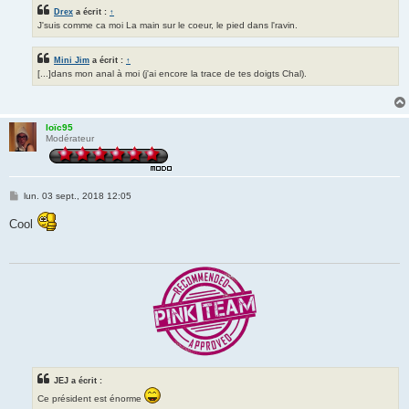
Drex
a écrit :
↑
J'suis comme ca moi La main sur le coeur, le pied dans l'ravin.
Mini Jim
a écrit :
↑
[...]dans mon anal à moi (j'ai encore la trace de tes doigts Chal).
loïc95
Modérateur
M
lun. 03 sept., 2018 12:05
e
s
Cool
s
a
g
e
JEJ a écrit :
Ce président est énorme