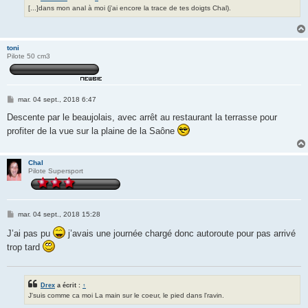
[...]dans mon anal à moi (j'ai encore la trace de tes doigts Chal).
toni
Pilote 50 cm3
M
mar. 04 sept., 2018 6:47
e
s
Descente par le beaujolais, avec arrêt au restaurant la terrasse pour
s
profiter de la vue sur la plaine de la Saône
a
g
e
Chal
Pilote Supersport
M
mar. 04 sept., 2018 15:28
e
s
J’ai pas pu
j’avais une journée chargé donc autoroute pour pas arrivé
s
trop tard
a
g
e
Drex
a écrit :
↑
J'suis comme ca moi La main sur le coeur, le pied dans l'ravin.