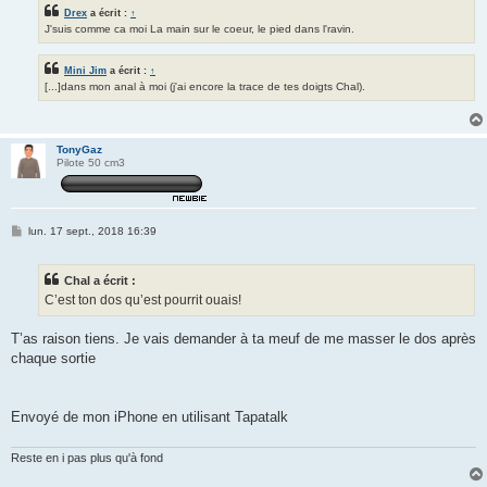
Drex
a écrit :
↑
J'suis comme ca moi La main sur le coeur, le pied dans l'ravin.
Mini Jim
a écrit :
↑
[...]dans mon anal à moi (j'ai encore la trace de tes doigts Chal).
TonyGaz
Pilote 50 cm3
M
lun. 17 sept., 2018 16:39
e
s
s
Chal a écrit :
a
g
C’est ton dos qu’est pourrit ouais!
e
T’as raison tiens. Je vais demander à ta meuf de me masser le dos après
chaque sortie
Envoyé de mon iPhone en utilisant Tapatalk
Reste en i pas plus qu'à fond