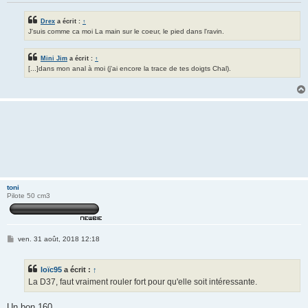
Drex
a écrit :
↑
J'suis comme ca moi La main sur le coeur, le pied dans l'ravin.
Mini Jim
a écrit :
↑
[...]dans mon anal à moi (j'ai encore la trace de tes doigts Chal).
toni
Pilote 50 cm3
M
ven. 31 août, 2018 12:18
e
s
s
loïc95
a écrit :
↑
a
g
La D37, faut vraiment rouler fort pour qu'elle soit intéressante.
e
Un bon 160..