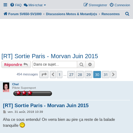
FAQ
Mini-tchat
S’enregistrer
Connexion
R
Forum SV650-SV1000
Discussions Motos & Motard(e)s
Rencontres
e
c
h
e
r
[RT] Sortie Paris - Morvan Juin 2015
c
Rechercher
Recherche avancée
Répondre
h
e
Page
30
sur
31
1
27
28
29
30
31
Précédente
Suivant
454 messages
…
r
Chal
Pilote Supersport
[RT] Sortie Paris - Morvan Juin 2015
M
ven. 31 août, 2018 10:39
e
s
Aha ce sous entendu! On verra bien au pire ça reste de la balade
s
tranquille
a
g
e