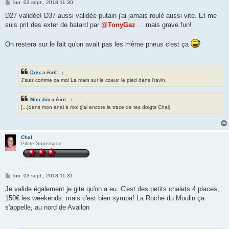
M
lun. 03 sept., 2018 11:30
e
s
D27 validée! D37 aussi validée putain j'ai jamais roulé aussi vite. Et me
s
suis prit des exter de batard par
@TonyGaz
... mais grave fun!
a
g
e
On restera sur le fait qu'on avait pas les même pneus c'est ça
Drex
a écrit :
↑
J'suis comme ca moi La main sur le coeur, le pied dans l'ravin.
Mini Jim
a écrit :
↑
[...]dans mon anal à moi (j'ai encore la trace de tes doigts Chal).
Chal
Pilote Supersport
M
lun. 03 sept., 2018 11:31
e
s
Je valide également je gite qu'on a eu. C'est des petits chalets 4 places,
s
150€ les weekends. mais c'est bien sympa! La Roche du Moulin ça
a
g
s'appelle, au nord de Avallon
e