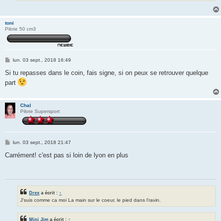
toni
Pilote 50 cm3
M
lun. 03 sept., 2018 16:49
e
s
Si tu repasses dans le coin, fais signe, si on peux se retrouver quelque
s
part
a
g
e
Chal
Pilote Supersport
M
lun. 03 sept., 2018 21:47
e
s
Carrément! c'est pas si loin de lyon en plus
s
a
g
e
Drex
a écrit :
↑
J'suis comme ca moi La main sur le coeur, le pied dans l'ravin.
Mini Jim
a écrit :
↑