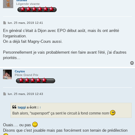
sebh68
Légende vivante
M
lun. 25 mars, 2019 12:41
e
s
En général c'était à Dijon avec EPO début août, mais ils ont arrêté
s
l'organisation.
a
g
On a déjà fait Magny-Cours aussi.
e
Personnellement je vais probablement rien faire avant l'été, j'ai d'autres
priorités...
Caytos
Pilote Grand Prix
M
lun. 25 mars, 2019 12:43
e
s
s
taggi
a écrit :
↑
a
g
Bah alors, "supersport" ça sent le circuit à fond comme nom
e
Ouais.... ou pas
Disons que c'est jouable mais pas forcément son terrain de prédilection