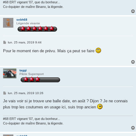
#68 ERT vigeant '07, que du bonheur...
Co-équipier de maître Binano, la légende.
sebh68
Légende vivante
M
lun. 25 mars, 2019 9:44
e
s
Pour le moment rien de prévu. Mais ça peut se faire
s
a
g
e
taggi
Pilote Supersport
M
lun. 25 mars, 2019 10:26
e
s
Je vais voir si je trouve une balle date, en août ? Dijon ? Je ne connais
s
plus trop les coutumes en usage ici, suis trop ancien
a
g
e
#68 ERT vigeant '07, que du bonheur...
Co-équipier de maître Binano, la légende.