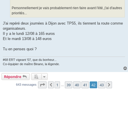
Personnellement je vais probablement rien faire avant l'été, j'ai d'autres
priorités...
J'ai repéré deux journées à Dijon avec TP55, ils tiennent la route comme
organisateurs.
Il y a le lundi 12/08 à 165 euros
Et le mardi 13/08 à 148 euros
Tu en penses quoi ?
#68 ERT vigeant '07, que du bonheur...
Co-équipier de maître Binano, la légende.
Répondre
Page
42
sur
43
1
39
40
41
42
43
Précédente
Suivant
643 messages
…