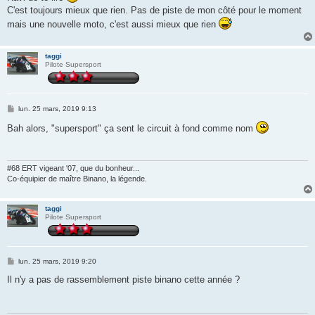
e
C'est toujours mieux que rien. Pas de piste de mon côté pour le moment
mais une nouvelle moto, c'est aussi mieux que rien
taggi
Pilote Supersport
M
lun. 25 mars, 2019 9:13
e
s
Bah alors, "supersport" ça sent le circuit à fond comme nom
s
a
g
e
#68 ERT vigeant '07, que du bonheur...
Co-équipier de maître Binano, la légende.
taggi
Pilote Supersport
M
lun. 25 mars, 2019 9:20
e
s
Il n'y a pas de rassemblement piste binano cette année ?
s
a
g
e