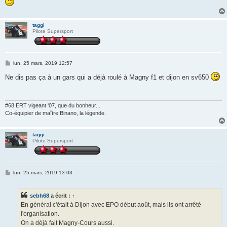
taggi
Pilote Supersport
M
lun. 25 mars, 2019 12:57
e
s
Ne dis pas ça à un gars qui a déjà roulé à Magny f1 et dijon en sv650
s
a
g
e
#68 ERT vigeant '07, que du bonheur...
Co-équipier de maître Binano, la légende.
taggi
Pilote Supersport
M
lun. 25 mars, 2019 13:03
e
s
s
sebh68
a écrit :
↑
a
g
En général c'était à Dijon avec EPO début août, mais ils ont arrêté
e
l'organisation.
On a déjà fait Magny-Cours aussi.