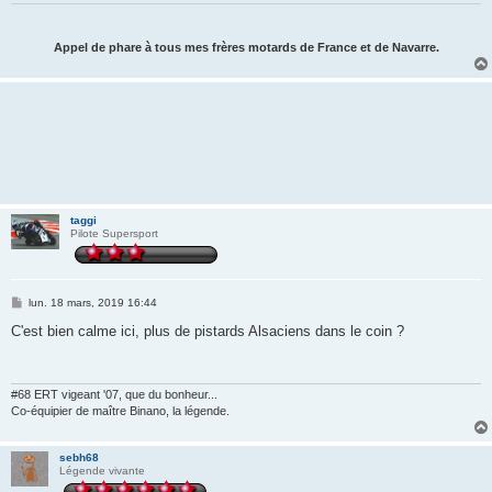
Appel de phare à tous mes frères motards de France et de Navarre.
taggi
Pilote Supersport
M
lun. 18 mars, 2019 16:44
e
s
C'est bien calme ici, plus de pistards Alsaciens dans le coin ?
s
a
g
e
#68 ERT vigeant '07, que du bonheur...
Co-équipier de maître Binano, la légende.
sebh68
Légende vivante