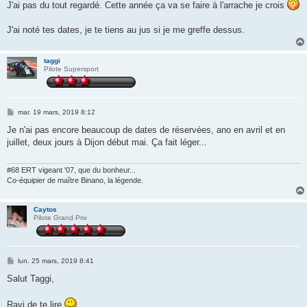
s
J'ai pas du tout regardé. Cette année ça va se faire à l'arrache je crois
s
a
g
J'ai noté tes dates, je te tiens au jus si je me greffe dessus.
e
taggi
Pilote Supersport
M
mar. 19 mars, 2019 8:12
e
s
Je n'ai pas encore beaucoup de dates de réservées, ano en avril et en
s
juillet, deux jours à Dijon début mai. Ça fait léger...
a
g
e
#68 ERT vigeant '07, que du bonheur...
Co-équipier de maître Binano, la légende.
Caytos
Pilote Grand Prix
M
lun. 25 mars, 2019 8:41
e
s
Salut Taggi,
s
a
g
Ravi de te lire