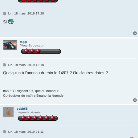
M
lun. 18 mars, 2019 17:28
e
s
Si
s
a
g
e
taggi
Pilote Supersport
M
lun. 18 mars, 2019 18:16
e
s
Quelqu'un à l'anneau du rhin le 14/07 ? Ou d'autres dates ?
s
a
g
e
#68 ERT vigeant '07, que du bonheur...
Co-équipier de maître Binano, la légende.
sebh68
Légende vivante
M
lun. 18 mars, 2019 21:11
e