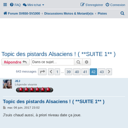
FAQ
Mini-tchat
S’enregistrer
Connexion
R
Forum SV650-SV1000
Discussions Motos & Motard(e)s
Pistes
e
c
h
e
r
Topic des pistards Alsaciens ! ( **SUITE 1** )
c
Rechercher
Recherche avancée
Répondre
h
e
Page
42
sur
43
1
39
40
41
42
43
Précédente
Suivant
643 messages
…
r
JEJ
Légende vivante
Topic des pistards Alsaciens ! ( **SUITE 1** )
M
mar. 06 juin, 2017 23:02
e
s
J'suis chaud aussi, à priori niveau date ça joue.
s
a
g
e